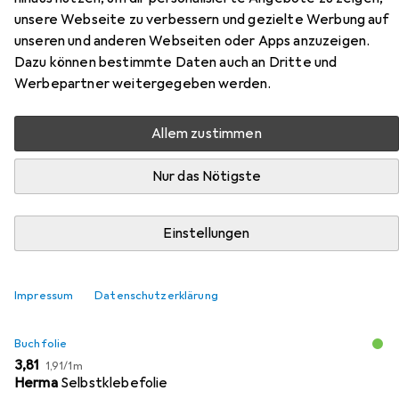
unsere Webseite zu verbessern und gezielte Werbung auf
Zubehör für Olympia!
unseren und anderen Webseiten oder Apps anzuzeigen.
Dazu können bestimmte Daten auch an Dritte und
Hier findest du passendes Zubehör zum Produkt Olympia!
Werbepartner weitergegeben werden.
aus den Kategorien Buchfolie und Schreibtisch
Accessoire.
Allem zustimmen
Nur das Nötigste
Beliebt
Buchfolie
Schreibtisch Accessoire
Relevanz
Einstellungen
Produktliste
Impressum
Datenschutzerklärung
Buchfolie
EUR
EUR
3,81
1,91
/
1m
Herma
Selbstklebefolie