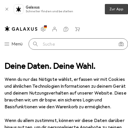
Galaxus
Zur App
Schneller finden und bestellen
Einstellungen
Kundenkonto
Vergleichslisten
Merklisten
Warenkorb
Navigation nach Kategorien
Menü
Suche
ren
Deine Daten. Deine Wahl.
Medien
Bücher
Kinderbücher
Olympia!
Zubehör
Wenn du nur das Nötigste wählst, erfassen wir mit Cookies
und ähnlichen Technologien Informationen zu deinem Gerät
EUR
25,–
und deinem Nutzungsverhalten auf unserer Website. Diese
Olympia!
brauchen wir, um dir bspw. ein sicheres Login und
Deutsch, Iryna Taranenko, 2024
Basisfunktionen wie den Warenkorb zu ermöglichen.
Wenn du allem zustimmst, können wir diese Daten darüber
hinaus nutzen, um dir personalisierte Angebote zu zeigen,