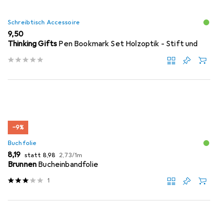
Schreibtisch Accessoire
EUR
9,50
Thinking Gifts
Pen Bookmark Set Holzoptik - Stift und
−9%
Buchfolie
EUR
EUR
EUR
8,19
statt
8,98
2,73
/
1m
Brunnen
Bucheinbandfolie
1