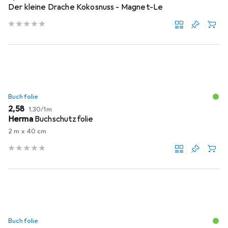
Der kleine Drache Kokosnuss - Magnet-Le
Buchfolie
EUR
EUR
2,58
1,30
/
1m
Herma
Buchschutzfolie
2 m x 40 cm
Buchfolie