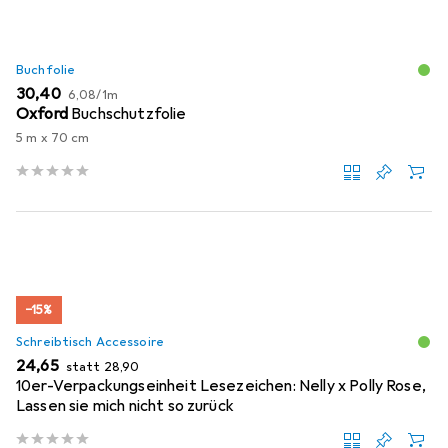
Buchfolie
EUR
EUR
30,40
6,08
/
1m
Oxford
Buchschutzfolie
5 m x 70 cm
−15%
Schreibtisch Accessoire
EUR
EUR
24,65
statt
28,90
10er-Verpackungseinheit Lesezeichen: Nelly x Polly Rose,
Lassen sie mich nicht so zurück