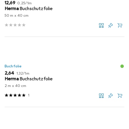
EUR
EUR
12,69
0,25
/
1m
Herma
Buchschutzfolie
50 m x 40 cm
Buchfolie
EUR
EUR
2,64
1,32
/
1m
Herma
Buchschutzfolie
2 m x 40 cm
1