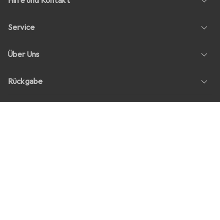
Hilfe und Kontakt
Service
Über Uns
Rückgabe
Soziale Medien
Stellenangebote
Preise
Alle Preise in EUR inkl. MwSt., zzgl.
Versandkosten
bei Bestellungen
unter
30,–
Shop Version
master-20260807-2039-31207921115-1
Unsere Onlineshops