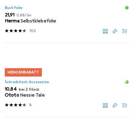
Buchfolie
EUR
EUR
21,91
0,88
/
1m
Herma
Selbstklebefolie
102
MENGENRABATT
Schreibtisch Accessoire
EUR
10,84
bei 2 Stück
Ototo
Nessie Tale
8