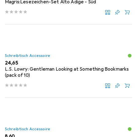
Magris:Lesezeichen-Set Alto Adige - Süd
Schreibtisch Accessoire
EUR
24,65
L.S. Lowry: Gentleman Looking at Something Bookmarks
(pack of 10)
Schreibtisch Accessoire
EUR
8,60