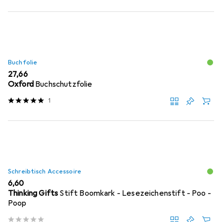
Buchfolie
EUR
27,66
Oxford
Buchschutzfolie
1
Schreibtisch Accessoire
EUR
6,60
Thinking Gifts
Stift Boomkark - Lesezeichenstift - Poo -
Poop