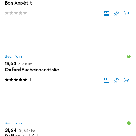
Bon Appétit
Buchfolie
EUR
EUR
18,63
6,21
/
1m
Oxford
Bucheinbandfolie
1
Buchfolie
EUR
EUR
31,64
31,64
/
1m