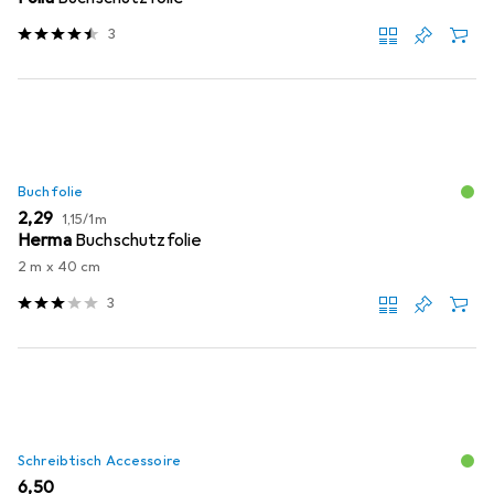
3
Buchfolie
EUR
EUR
2,29
1,15
/
1m
Herma
Buchschutzfolie
2 m x 40 cm
3
Schreibtisch Accessoire
EUR
6,50