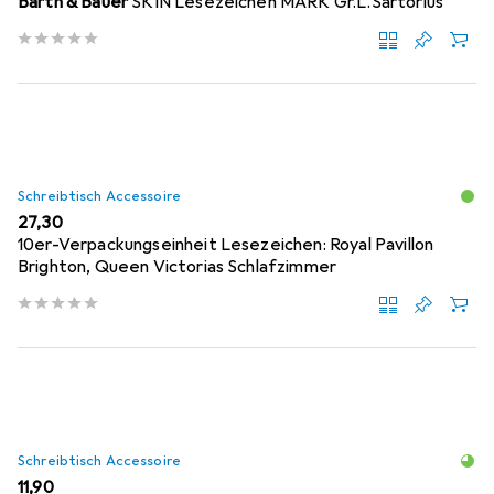
Barth & Bauer
SKIN Lesezeichen MARK Gr.L.Sartorius
Schreibtisch Accessoire
EUR
27,30
10er-Verpackungseinheit Lesezeichen: Royal Pavillon
Brighton, Queen Victorias Schlafzimmer
Schreibtisch Accessoire
EUR
11,90