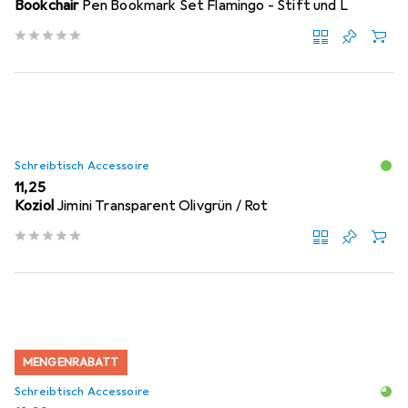
Bookchair
Pen Bookmark Set Flamingo - Stift und L
Schreibtisch Accessoire
EUR
11,25
Koziol
Jimini Transparent Olivgrün / Rot
MENGENRABATT
Schreibtisch Accessoire