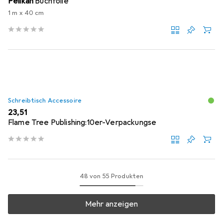
Pelikan
Buchfolie
1 m x 40 cm
Schreibtisch Accessoire
EUR
23,51
Flame Tree Publishing:10er-Verpackungse
48 von 55 Produkten
Mehr anzeigen