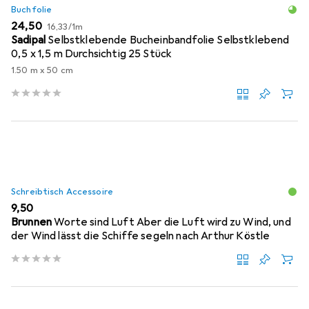
Buchfolie
EUR
EUR
24,50
16,33
/
1m
Sadipal
Selbstklebende Bucheinbandfolie Selbstklebend
0,5 x 1,5 m Durchsichtig 25 Stück
1.50 m x 50 cm
Schreibtisch Accessoire
EUR
9,50
Brunnen
Worte sind Luft Aber die Luft wird zu Wind, und
der Wind lässt die Schiffe segeln nach Arthur Köstle