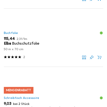
Buchfolie
EUR
EUR
115,44
2,31
/
1m
Elba
Buchschutzfolie
50 m x 70 cm
2
MENGENRABATT
Schreibtisch Accessoire
EUR
9,03
bei 2 Stück