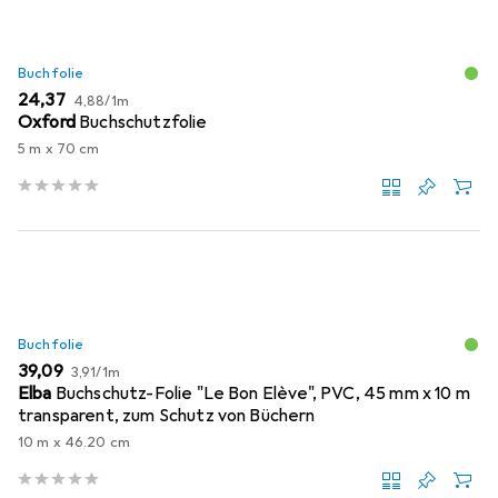
Buchfolie
EUR
EUR
24,37
4,88
/
1m
Oxford
Buchschutzfolie
5 m x 70 cm
Buchfolie
EUR
EUR
39,09
3,91
/
1m
Elba
Buchschutz-Folie "Le Bon Elève", PVC, 45 mm x 10 m
transparent, zum Schutz von Büchern
10 m x 46.20 cm