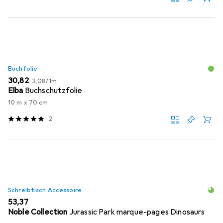
Buchfolie
EUR
EUR
30,82
3,08
/
1m
Elba
Buchschutzfolie
10 m x 70 cm
2
Schreibtisch Accessoire
EUR
53,37
Noble Collection
Jurassic Park marque-pages Dinosaurs