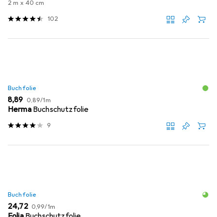
2 m x 40 cm
102
Buchfolie
EUR
EUR
8,89
0,89
/
1m
Herma
Buchschutzfolie
9
Buchfolie
EUR
EUR
24,72
0,99
/
1m
Folia
Buchschutzfolie