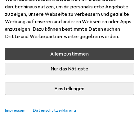
darüber hinaus nutzen, um dir personalisierte Angebote
zu zeigen, unsere Webseite zu verbessern und gezielte
Zubehör für Panini Der Batman,
Werbung auf unseren und anderen Webseiten oder Apps
der lacht - Sonderband
anzuzeigen. Dazu können bestimmte Daten auch an
Dritte und Werbepartner weitergegeben werden.
Hier findest du passendes Zubehör zum Produkt Panini
Der Batman, der lacht - Sonderband.
Allem zustimmen
Relevanz
Nur das Nötigste
Produktliste
Keine Produkte gefunden
Einstellungen
Impressum
Datenschutzerklärung