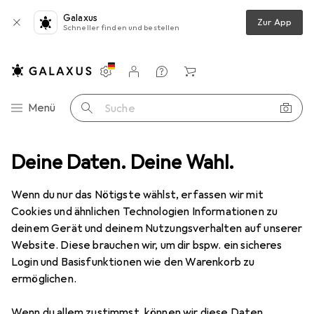
Galaxus
Zur App
Schneller finden und bestellen
Einstellungen
Kundenkonto
Vergleichslisten
Merklisten
Warenkorb
Navigation nach Kategorien
Menü
Suche
s + Manga
Deine Daten. Deine Wahl.
Panini Der Batman, der lacht - Sonderband
Zubehör
Wenn du nur das Nötigste wählst, erfassen wir mit
Cookies und ähnlichen Technologien Informationen zu
Panini
Der Batman, der lacht -
deinem Gerät und deinem Nutzungsverhalten auf unserer
Sonderband
Website. Diese brauchen wir, um dir bspw. ein sicheres
Deutsch, 2020, Joe Bennett
Login und Basisfunktionen wie den Warenkorb zu
ermöglichen.
Wenn du allem zustimmst, können wir diese Daten