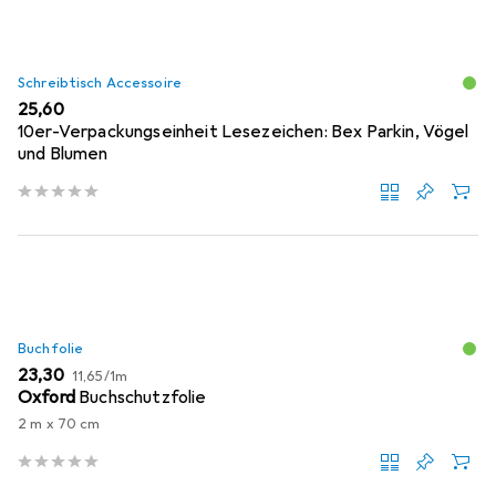
Schreibtisch Accessoire
EUR
25,60
10er-Verpackungseinheit Lesezeichen: Bex Parkin, Vögel
und Blumen
Buchfolie
EUR
EUR
23,30
11,65
/
1m
Oxford
Buchschutzfolie
2 m x 70 cm