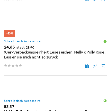
−15%
Schreibtisch Accessoire
EUR
EUR
24,65
statt
28,90
10er-Verpackungseinheit Lesezeichen: Nelly x Polly Rose,
Lassen sie mich nicht so zurück
Schreibtisch Accessoire
EUR
53,37