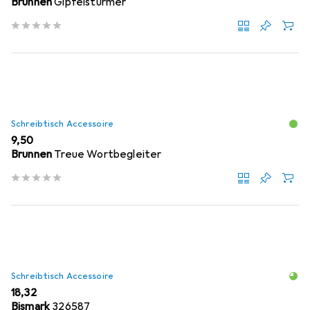
Brunnen
Gipfelstürmer
Schreibtisch Accessoire
EUR
9,50
Brunnen
Treue Wortbegleiter
Schreibtisch Accessoire
EUR
18,32
Bismark
326587