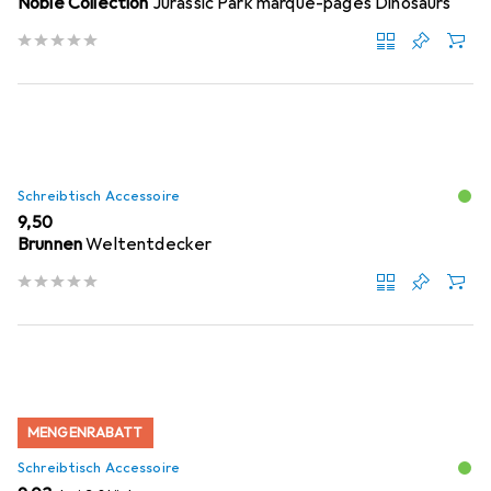
Noble Collection
Jurassic Park marque-pages Dinosaurs
Schreibtisch Accessoire
EUR
9,50
Brunnen
Weltentdecker
MENGENRABATT
Schreibtisch Accessoire