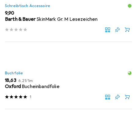
Schreibtisch Accessoire
EUR
9,90
Barth & Bauer
SkinMark Gr. M Lesezeichen
Buchfolie
EUR
EUR
18,63
6,21
/
1m
Oxford
Bucheinbandfolie
1