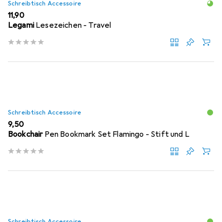
Schreibtisch Accessoire
EUR
11,90
Legami
Lesezeichen - Travel
Schreibtisch Accessoire
EUR
9,50
Bookchair
Pen Bookmark Set Flamingo - Stift und L
Schreibtisch Accessoire