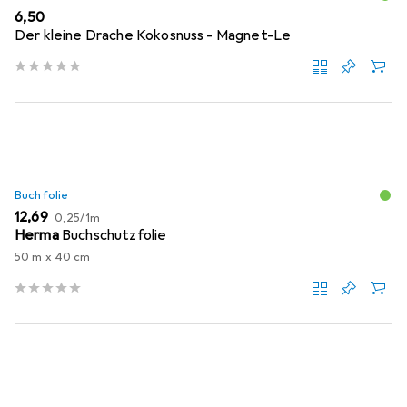
EUR
6,50
Der kleine Drache Kokosnuss - Magnet-Le
Buchfolie
EUR
EUR
12,69
0,25
/
1m
Herma
Buchschutzfolie
50 m x 40 cm