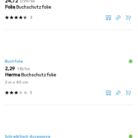
EUR
24,72
0,99
/
1m
Folia
Buchschutzfolie
3
Buchfolie
EUR
EUR
2,29
1,15
/
1m
Herma
Buchschutzfolie
2 m x 40 cm
3
Schreibtisch Accessoire