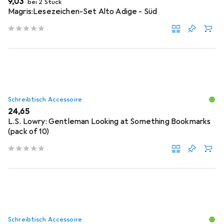
EUR
9,03
bei 2 Stück
Magris:Lesezeichen-Set Alto Adige - Süd
Schreibtisch Accessoire
EUR
24,65
L.S. Lowry: Gentleman Looking at Something Bookmarks
(pack of 10)
Schreibtisch Accessoire