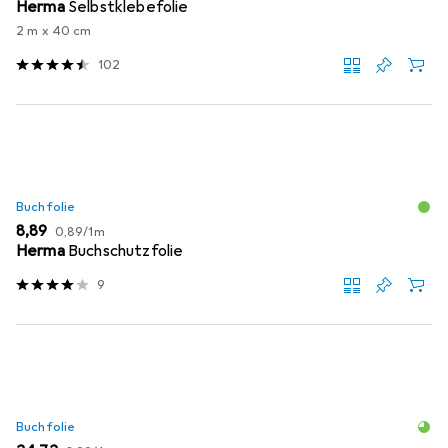
Herma
Selbstklebefolie
2 m x 40 cm
102
Buchfolie
EUR
EUR
8,89
0,89
/
1m
Herma
Buchschutzfolie
9
Buchfolie
EUR