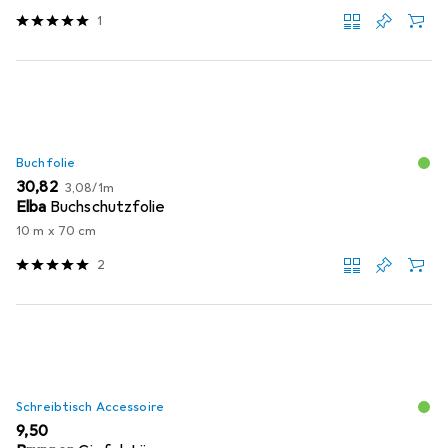
1
Buchfolie
EUR
EUR
30,82
3,08
/
1m
Elba
Buchschutzfolie
10 m x 70 cm
2
Schreibtisch Accessoire
EUR
9,50