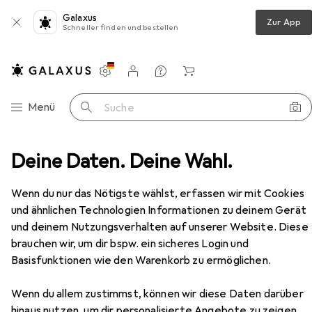
Galaxus
Zur App
Schneller finden und bestellen
Einstellungen
Kundenkonto
Vergleichslisten
Merklisten
Warenkorb
Navigation nach Kategorien
Menü
Suche
waren
Deine Daten. Deine Wahl.
Medien
Bücher
Belletristik
The Liars
Zubehör
Wenn du nur das Nötigste wählst, erfassen wir mit Cookies
und ähnlichen Technologien Informationen zu deinem Gerät
EUR
11,70
und deinem Nutzungsverhalten auf unserer Website. Diese
The Liars
brauchen wir, um dir bspw. ein sicheres Login und
Englisch, Katherine Fleet
Basisfunktionen wie den Warenkorb zu ermöglichen.
Wenn du allem zustimmst, können wir diese Daten darüber
hinaus nutzen, um dir personalisierte Angebote zu zeigen,