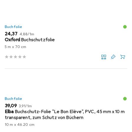
Buchfolie
EUR
EUR
24,37
4,88
/
1m
Oxford
Buchschutzfolie
5 m x 70 cm
Buchfolie
EUR
EUR
39,09
3,91
/
1m
Elba
Buchschutz-Folie "Le Bon Elève", PVC, 45 mm x 10 m
transparent, zum Schutz von Büchern
10 m x 46.20 cm