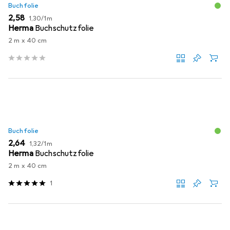
Buchfolie
EUR
EUR
2,58
1,30
/
1m
Herma
Buchschutzfolie
2 m x 40 cm
Buchfolie
EUR
EUR
2,64
1,32
/
1m
Herma
Buchschutzfolie
2 m x 40 cm
1