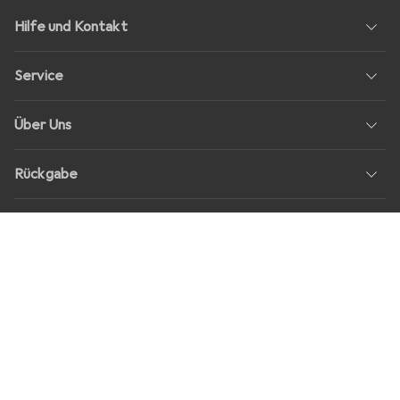
Hilfe und Kontakt
Service
Über Uns
Rückgabe
Soziale Medien
Stellenangebote
Preise
Alle Preise in EUR inkl. MwSt., zzgl.
Versandkosten
bei Bestellungen
unter
30,–
Shop Version
master-20260807-2039-31207921115-1