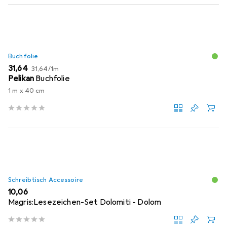
Buchfolie
EUR
EUR
31,64
31,64
/
1m
Pelikan
Buchfolie
1 m x 40 cm
Schreibtisch Accessoire
EUR
10,06
Magris:Lesezeichen-Set Dolomiti - Dolom