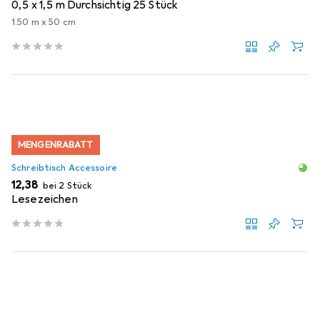
0,5 x 1,5 m Durchsichtig 25 Stück
1.50 m x 50 cm
MENGENRABATT
Schreibtisch Accessoire
EUR
12,38
bei 2 Stück
Lesezeichen