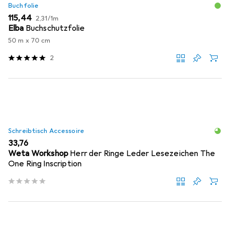
Buchfolie
EUR
EUR
115,44
2,31
/
1m
Elba
Buchschutzfolie
50 m x 70 cm
2
Schreibtisch Accessoire
EUR
33,76
Weta Workshop
Herr der Ringe Leder Lesezeichen The
One Ring Inscription