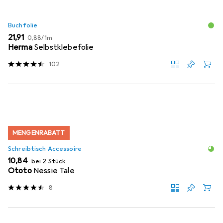
Buchfolie
EUR
EUR
21,91
0,88
/
1m
Herma
Selbstklebefolie
102
MENGENRABATT
Schreibtisch Accessoire
EUR
10,84
bei 2 Stück
Ototo
Nessie Tale
8