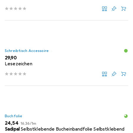
Schreibtisch Accessoire
EUR
29,90
Lesezeichen
Buchfolie
EUR
EUR
24,54
16,36
/
1m
Sadipal
Selbstklebende Bucheinbandfolie Selbstklebend