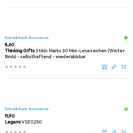
Schreibtisch Accessoire
EUR
8,60
Thinking Gifts
Stikki Marks 30 Mini-Lesezeichen (Winter
Birds) - selbsthaftend - wiederablsbar
Schreibtisch Accessoire
EUR
11,90
Legami
VSE0250