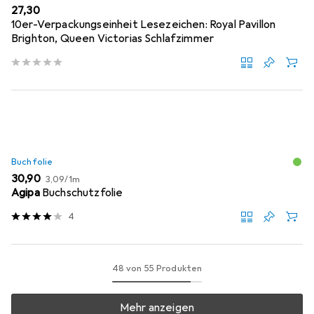
EUR
27,30
10er-Verpackungseinheit Lesezeichen: Royal Pavillon
Brighton, Queen Victorias Schlafzimmer
Buchfolie
EUR
EUR
30,90
3,09
/
1m
Agipa
Buchschutzfolie
4
48 von 55 Produkten
Mehr anzeigen