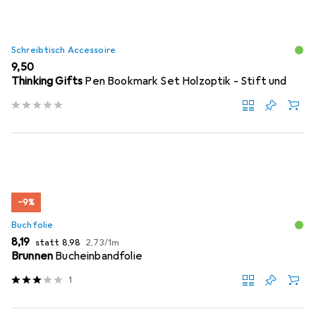
Schreibtisch Accessoire
EUR
9,50
Thinking Gifts
Pen Bookmark Set Holzoptik - Stift und
−9%
Buchfolie
EUR
EUR
EUR
8,19
statt
8,98
2,73
/
1m
Brunnen
Bucheinbandfolie
1