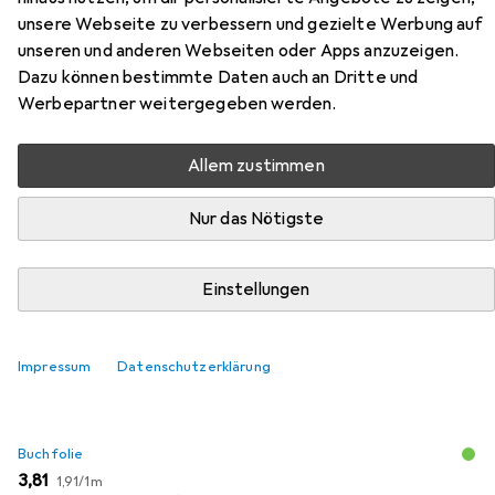
unsere Webseite zu verbessern und gezielte Werbung auf
unseren und anderen Webseiten oder Apps anzuzeigen.
Zubehör für The Liars
Dazu können bestimmte Daten auch an Dritte und
Werbepartner weitergegeben werden.
Hier findest du passendes Zubehör zum Produkt The Liars
aus den Kategorien Buchfolie und Schreibtisch
Allem zustimmen
Accessoire.
Nur das Nötigste
Beliebt
Buchfolie
Schreibtisch Accessoire
Einstellungen
Relevanz
Produktliste
Impressum
Datenschutzerklärung
Buchfolie
EUR
EUR
3,81
1,91
/
1m