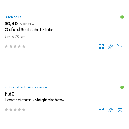
Buchfolie
EUR
EUR
30,40
6,08
/
1m
Oxford
Buchschutzfolie
5 m x 70 cm
Schreibtisch Accessoire
EUR
11,60
Lesezeichen »Maiglöckchen«