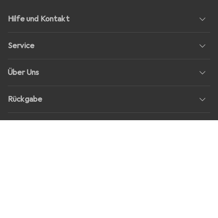
Hilfe und Kontakt
Service
Über Uns
Rückgabe
Soziale Medien
Stellenangebote
Preise
Alle Preise in EUR inkl. MwSt., zzgl.
Versandkosten
bei Bestellungen
unter
30,–
Shop Version