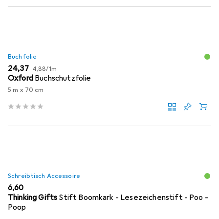
Buchfolie
EUR
EUR
24,37
4,88
/
1m
Oxford
Buchschutzfolie
5 m x 70 cm
Schreibtisch Accessoire
EUR
6,60
Thinking Gifts
Stift Boomkark - Lesezeichenstift - Poo -
Poop