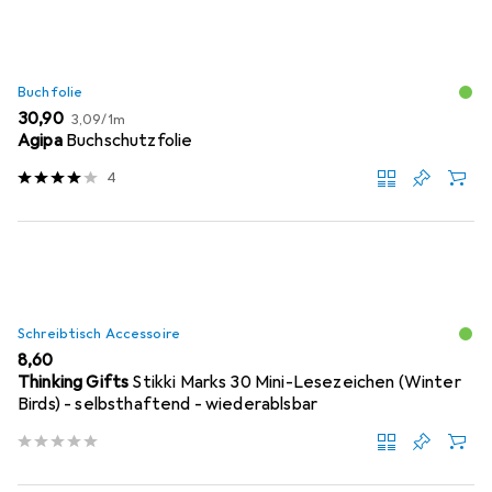
Buchfolie
EUR
EUR
30,90
3,09
/
1m
Agipa
Buchschutzfolie
4
Schreibtisch Accessoire
EUR
8,60
Thinking Gifts
Stikki Marks 30 Mini-Lesezeichen (Winter
Birds) - selbsthaftend - wiederablsbar