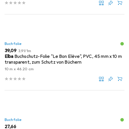
Buchfolie
EUR
EUR
39,09
3,91
/
1m
Elba
Buchschutz-Folie "Le Bon Elève", PVC, 45 mm x 10 m
transparent, zum Schutz von Büchern
10 m x 46.20 cm
Buchfolie
EUR
27,66