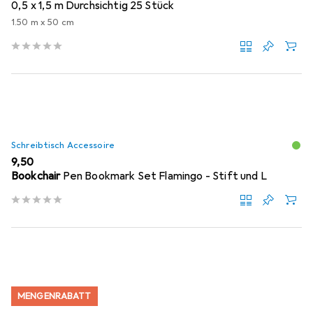
0,5 x 1,5 m Durchsichtig 25 Stück
1.50 m x 50 cm
Schreibtisch Accessoire
EUR
9,50
Bookchair
Pen Bookmark Set Flamingo - Stift und L
MENGENRABATT