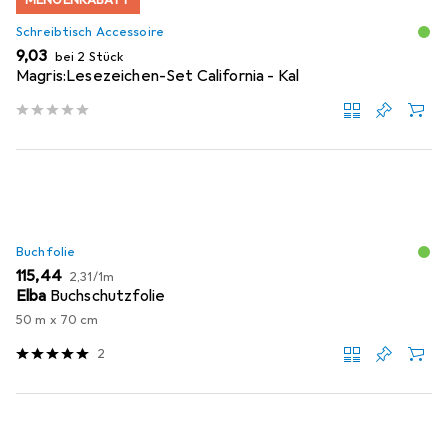
MENGENRABATT
Schreibtisch Accessoire
EUR
9,03
bei 2 Stück
Magris:Lesezeichen-Set California - Kal
Buchfolie
EUR
EUR
115,44
2,31
/
1m
Elba
Buchschutzfolie
50 m x 70 cm
2