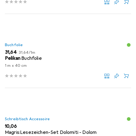
Buchfolie
EUR
EUR
31,64
31,64
/
1m
Pelikan
Buchfolie
1 m x 40 cm
Schreibtisch Accessoire
EUR
10,06
Magris:Lesezeichen-Set Dolomiti - Dolom