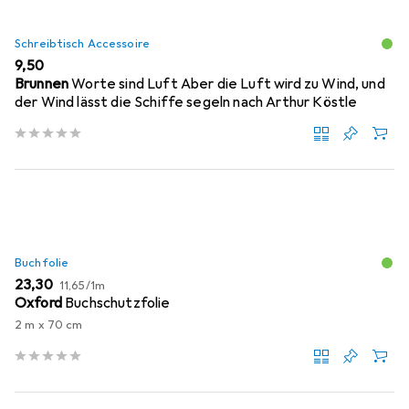
Schreibtisch Accessoire
EUR
9,50
Brunnen
Worte sind Luft Aber die Luft wird zu Wind, und
der Wind lässt die Schiffe segeln nach Arthur Köstle
Buchfolie
EUR
EUR
23,30
11,65
/
1m
Oxford
Buchschutzfolie
2 m x 70 cm