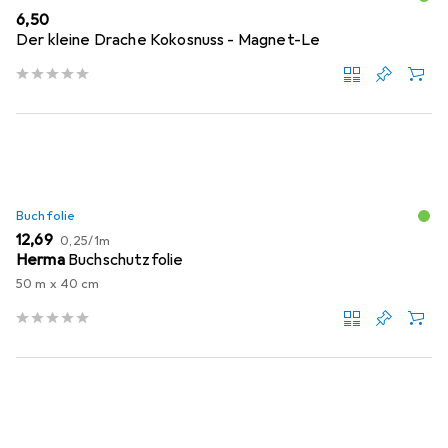
EUR
6,50
Der kleine Drache Kokosnuss - Magnet-Le
Buchfolie
EUR
EUR
12,69
0,25
/
1m
Herma
Buchschutzfolie
50 m x 40 cm