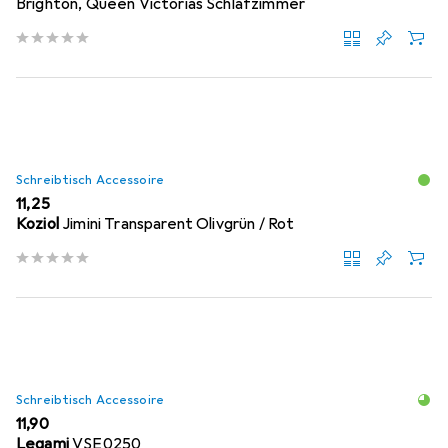
Brighton, Queen Victorias Schlafzimmer
Schreibtisch Accessoire
EUR
11,25
Koziol
Jimini Transparent Olivgrün / Rot
Schreibtisch Accessoire
EUR
11,90
Legami
VSE0250