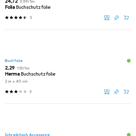
EUR
EUR
24,72
0,99
/
1m
Folia
Buchschutzfolie
3
Buchfolie
EUR
EUR
2,29
1,15
/
1m
Herma
Buchschutzfolie
2 m x 40 cm
3
Schreibtisch Accessoire