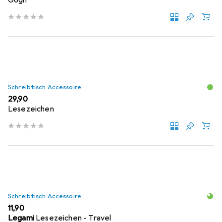
Gogh
Schreibtisch Accessoire
EUR
29,90
Lesezeichen
Schreibtisch Accessoire
EUR
11,90
Legami
Lesezeichen - Travel