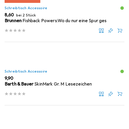
Schreibtisch Accessoire
EUR
8,60
bei 2 Stück
Brunnen
Fishback Powers:Wo du nur eine Spur ges
Schreibtisch Accessoire
EUR
9,90
Barth & Bauer
SkinMark Gr. M Lesezeichen