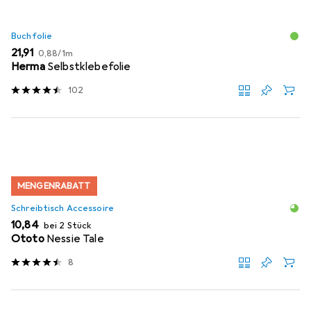
Buchfolie
EUR
EUR
21,91
0,88
/
1m
Herma
Selbstklebefolie
102
MENGENRABATT
Schreibtisch Accessoire
EUR
10,84
bei 2 Stück
Ototo
Nessie Tale
8