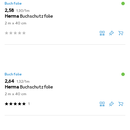
Buchfolie
EUR
EUR
2,58
1,30
/
1m
Herma
Buchschutzfolie
2 m x 40 cm
Buchfolie
EUR
EUR
2,64
1,32
/
1m
Herma
Buchschutzfolie
2 m x 40 cm
1