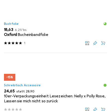
Buchfolie
EUR
EUR
18,63
6,21
/
1m
Oxford
Bucheinbandfolie
1
−15%
Schreibtisch Accessoire
EUR
EUR
24,65
statt
28,90
10er-Verpackungseinheit Lesezeichen: Nelly x Polly Rose,
Lassen sie mich nicht so zurück