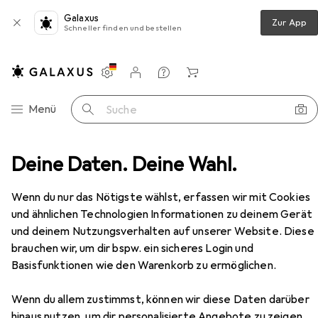
Galaxus
Zur App
Schneller finden und bestellen
Einstellungen
Kundenkonto
Vergleichslisten
Merklisten
Warenkorb
Navigation nach Kategorien
Menü
Suche
dien
Deine Daten. Deine Wahl.
Bücher
Ratgeber
Chakras for Beginners
Zubehör
Wenn du nur das Nötigste wählst, erfassen wir mit Cookies
und ähnlichen Technologien Informationen zu deinem Gerät
EUR
13,30
und deinem Nutzungsverhalten auf unserer Website. Diese
Chakras for Beginners
Englisch, Athena Perrakis, 2024
brauchen wir, um dir bspw. ein sicheres Login und
Basisfunktionen wie den Warenkorb zu ermöglichen.
Wenn du allem zustimmst, können wir diese Daten darüber
hinaus nutzen, um dir personalisierte Angebote zu zeigen,