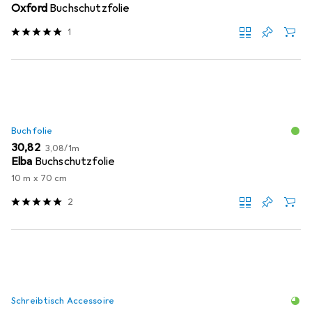
Oxford
Buchschutzfolie
1
Buchfolie
EUR
EUR
30,82
3,08
/
1m
Elba
Buchschutzfolie
10 m x 70 cm
2
Schreibtisch Accessoire