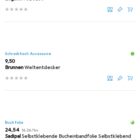
Schreibtisch Accessoire
EUR
9,50
Brunnen
Weltentdecker
Buchfolie
EUR
EUR
24,54
16,36
/
1m
Sadipal
Selbstklebende Bucheinbandfolie Selbstklebend