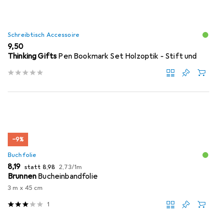
Schreibtisch Accessoire
EUR
9,50
Thinking Gifts
Pen Bookmark Set Holzoptik - Stift und
−9%
Buchfolie
EUR
EUR
EUR
8,19
statt
8,98
2,73
/
1m
Brunnen
Bucheinbandfolie
3 m x 45 cm
1