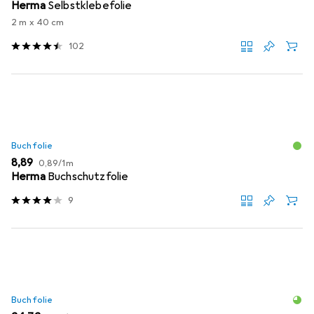
Herma
Selbstklebefolie
2 m x 40 cm
102
Buchfolie
EUR
EUR
8,89
0,89
/
1m
Herma
Buchschutzfolie
9
Buchfolie