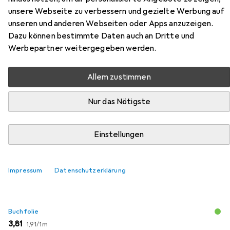
Zubehör für Chakras for
unsere Webseite zu verbessern und gezielte Werbung auf
unseren und anderen Webseiten oder Apps anzuzeigen.
Beginners
Dazu können bestimmte Daten auch an Dritte und
Werbepartner weitergegeben werden.
Hier findest du passendes Zubehör zum Produkt Chakras
for Beginners aus den Kategorien Buchfolie und
Allem zustimmen
Schreibtisch Accessoire.
Nur das Nötigste
Beliebt
Buchfolie
Schreibtisch Accessoire
Einstellungen
Relevanz
Produktliste
Impressum
Datenschutzerklärung
Buchfolie
EUR
EUR
3,81
1,91
/
1m