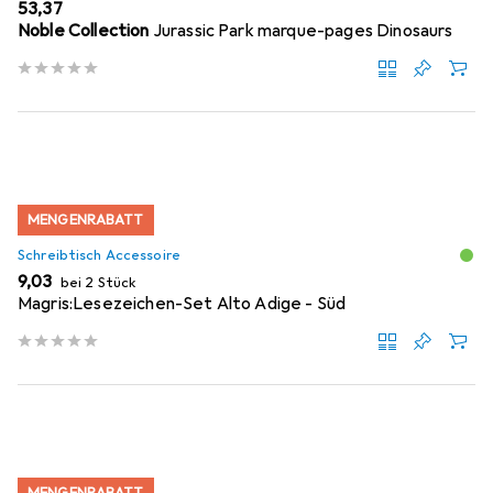
EUR
53,37
Noble Collection
Jurassic Park marque-pages Dinosaurs
MENGENRABATT
Schreibtisch Accessoire
EUR
9,03
bei 2 Stück
Magris:Lesezeichen-Set Alto Adige - Süd