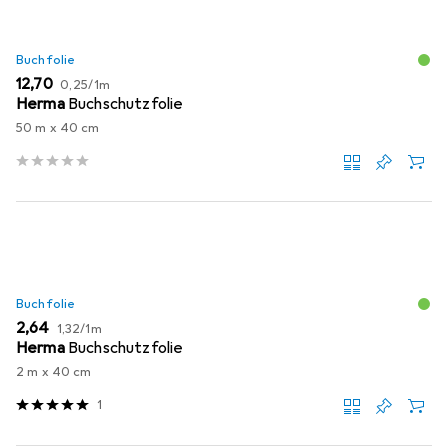
Buchfolie
EUR
EUR
12,70
0,25
/
1m
Herma
Buchschutzfolie
50 m x 40 cm
Buchfolie
EUR
EUR
2,64
1,32
/
1m
Herma
Buchschutzfolie
2 m x 40 cm
1