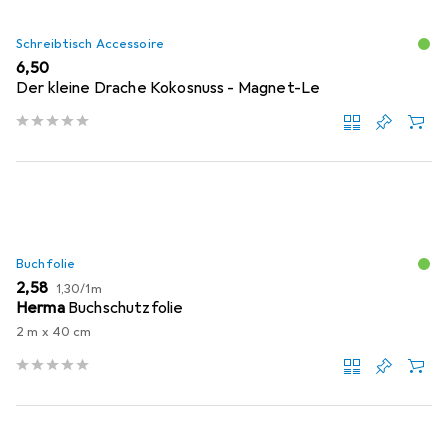
Schreibtisch Accessoire
EUR
6,50
Der kleine Drache Kokosnuss - Magnet-Le
Buchfolie
EUR
EUR
2,58
1,30
/
1m
Herma
Buchschutzfolie
2 m x 40 cm