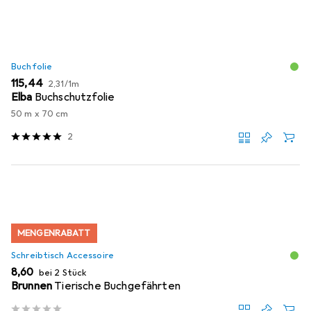
Buchfolie
EUR
EUR
115,44
2,31
/
1m
Elba
Buchschutzfolie
50 m x 70 cm
2
MENGENRABATT
Schreibtisch Accessoire
EUR
8,60
bei 2 Stück
Brunnen
Tierische Buchgefährten