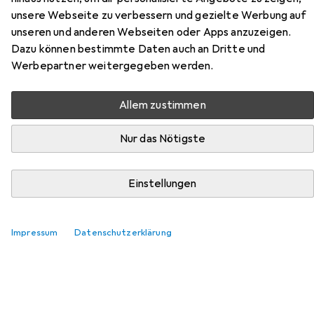
unsere Webseite zu verbessern und gezielte Werbung auf
unseren und anderen Webseiten oder Apps anzuzeigen.
Zubehör für Geister in die
Dazu können bestimmte Daten auch an Dritte und
Werbepartner weitergegeben werden.
Flasche zaubern
Allem zustimmen
Hier findest du passendes Zubehör zum Produkt Geister
in die Flasche zaubern aus den Kategorien Buchfolie und
Nur das Nötigste
Schreibtisch Accessoire.
Einstellungen
Beliebt
Buchfolie
Schreibtisch Accessoire
Relevanz
Impressum
Datenschutzerklärung
Produktliste