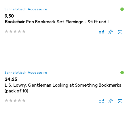
Schreibtisch Accessoire
EUR
9,50
Bookchair
Pen Bookmark Set Flamingo - Stift und L
Schreibtisch Accessoire
EUR
24,65
L.S. Lowry: Gentleman Looking at Something Bookmarks
(pack of 10)