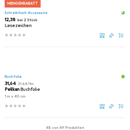
MENGENRABATT
Schreibtisch Accessoire
EUR
12,38
bei 2 Stück
Lesezeichen
Buchfolie
EUR
EUR
31,64
31,64
/
1m
Pelikan
Buchfolie
1 m x 40 cm
48 von 49 Produkten