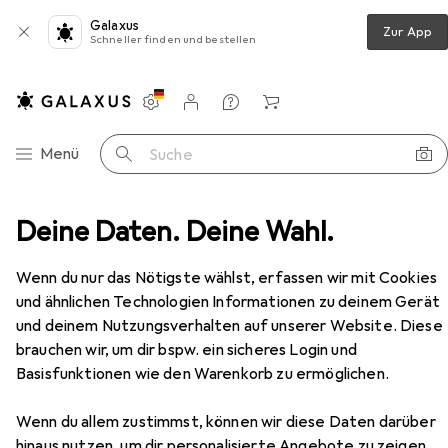
Galaxus
Zur App
Schneller finden und bestellen
Einstellungen
Kundenkonto
Vergleichslisten
Merklisten
Warenkorb
Navigation nach Kategorien
Menü
Suche
Bücher
Deine Daten. Deine Wahl.
Ratgeber
Geister in die Flasche zaubern
Zubehör
Wenn du nur das Nötigste wählst, erfassen wir mit Cookies
und ähnlichen Technologien Informationen zu deinem Gerät
und deinem Nutzungsverhalten auf unserer Website. Diese
EUR
18,–
brauchen wir, um dir bspw. ein sicheres Login und
Geister in die Flasche zaubern
Deutsch, Johannes Pausch, 2019
Basisfunktionen wie den Warenkorb zu ermöglichen.
Wenn du allem zustimmst, können wir diese Daten darüber
hinaus nutzen, um dir personalisierte Angebote zu zeigen,