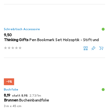
Schreibtisch Accessoire
EUR
9,50
Thinking Gifts
Pen Bookmark Set Holzoptik - Stift und
−9%
Buchfolie
EUR
EUR
EUR
8,19
statt
8,98
2,73
/
1m
Brunnen
Bucheinbandfolie
3 m x 45 cm