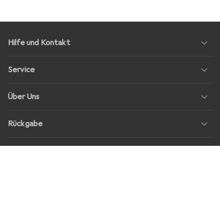
Hilfe und Kontakt
Service
Über Uns
Rückgabe
Soziale Medien
Stellenangebote
Preise
Alle Preise in EUR inkl. MwSt., zzgl.
Versandkosten
bei Bestellungen