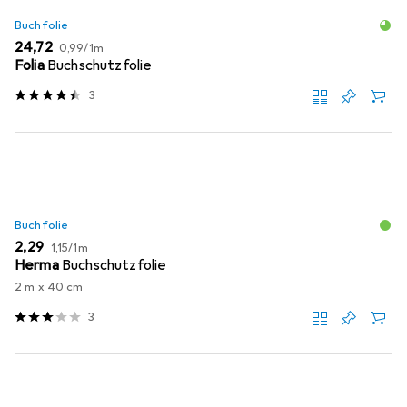
Buchfolie
EUR
EUR
24,72
0,99
/
1m
Folia
Buchschutzfolie
3
Buchfolie
EUR
EUR
2,29
1,15
/
1m
Herma
Buchschutzfolie
2 m x 40 cm
3