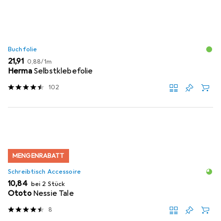
Buchfolie
EUR
EUR
21,91
0,88
/
1m
Herma
Selbstklebefolie
102
MENGENRABATT
Schreibtisch Accessoire
EUR
10,84
bei 2 Stück
Ototo
Nessie Tale
8