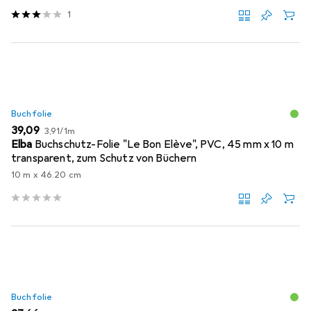
1
Buchfolie
EUR
EUR
39,09
3,91
/
1m
Elba
Buchschutz-Folie "Le Bon Elève", PVC, 45 mm x 10 m
transparent, zum Schutz von Büchern
10 m x 46.20 cm
Buchfolie