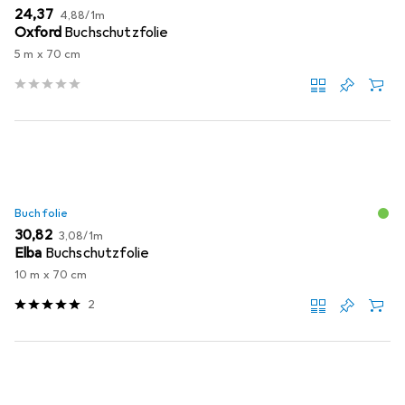
EUR
EUR
24,37
4,88
/
1m
Oxford
Buchschutzfolie
5 m x 70 cm
Buchfolie
EUR
EUR
30,82
3,08
/
1m
Elba
Buchschutzfolie
10 m x 70 cm
2