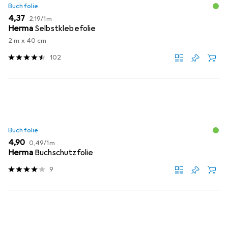
Buchfolie
EUR
EUR
4,37
2,19
/
1m
Herma
Selbstklebefolie
2 m x 40 cm
102
Buchfolie
EUR
EUR
4,90
0,49
/
1m
Herma
Buchschutzfolie
9