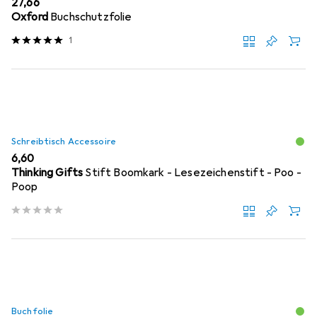
EUR
27,66
Oxford
Buchschutzfolie
1
Schreibtisch Accessoire
EUR
6,60
Thinking Gifts
Stift Boomkark - Lesezeichenstift - Poo -
Poop
Buchfolie