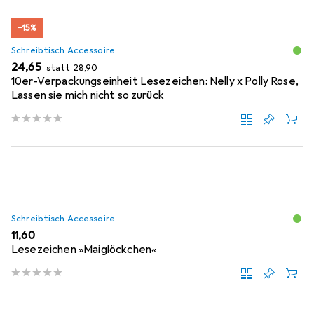
−15%
Schreibtisch Accessoire
EUR
EUR
24,65
statt
28,90
10er-Verpackungseinheit Lesezeichen: Nelly x Polly Rose,
Lassen sie mich nicht so zurück
Schreibtisch Accessoire
EUR
11,60
Lesezeichen »Maiglöckchen«