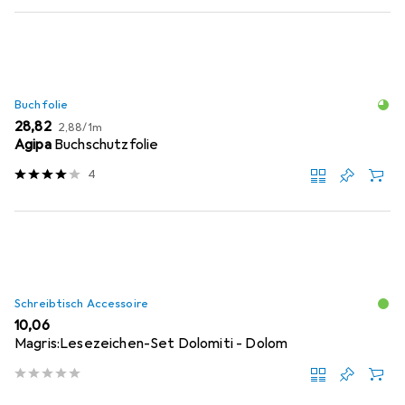
Buchfolie
EUR
EUR
28,82
2,88
/
1m
Agipa
Buchschutzfolie
4
Schreibtisch Accessoire
EUR
10,06
Magris:Lesezeichen-Set Dolomiti - Dolom