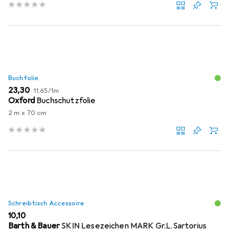
Buchfolie
EUR
EUR
23,30
11,65
/
1m
Oxford
Buchschutzfolie
2 m x 70 cm
Schreibtisch Accessoire
EUR
10,10
Barth & Bauer
SKIN Lesezeichen MARK Gr.L.Sartorius