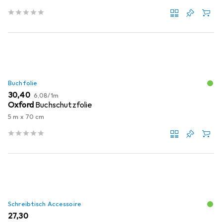
Buchfolie
EUR
EUR
30,40
6,08
/
1m
Oxford
Buchschutzfolie
5 m x 70 cm
Schreibtisch Accessoire
EUR
27,30