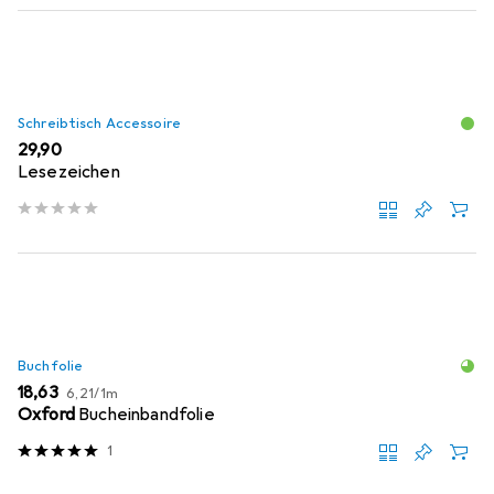
Schreibtisch Accessoire
EUR
29,90
Lesezeichen
Buchfolie
EUR
EUR
18,63
6,21
/
1m
Oxford
Bucheinbandfolie
1