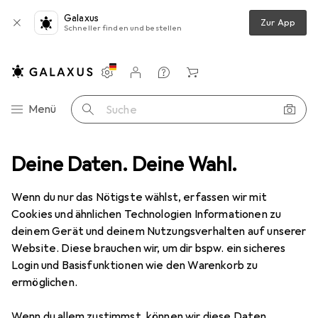
Galaxus
Zur App
Schneller finden und bestellen
Einstellungen
Kundenkonto
Vergleichslisten
Merklisten
Warenkorb
Navigation nach Kategorien
Menü
Suche
Bücher
Deine Daten. Deine Wahl.
Fachbücher
Jonathan Schmidt-Ott: St Gil
Zubehör
Wenn du nur das Nötigste wählst, erfassen wir mit
EUR
48,–
Cookies und ähnlichen Technologien Informationen zu
Jonathan Schmidt-Ott: St Gil
deinem Gerät und deinem Nutzungsverhalten auf unserer
Englisch, Jonathan Schmidt-Ott, Lukas Feireiss, Patrick James Reed, 2024
Website. Diese brauchen wir, um dir bspw. ein sicheres
Login und Basisfunktionen wie den Warenkorb zu
ermöglichen.
Wenn du allem zustimmst, können wir diese Daten