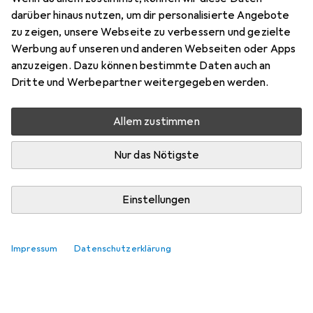
Zubehör für Jonathan Schmidt-
darüber hinaus nutzen, um dir personalisierte Angebote
Ott: St Gil
zu zeigen, unsere Webseite zu verbessern und gezielte
Werbung auf unseren und anderen Webseiten oder Apps
Hier findest du passendes Zubehör zum Produkt Jonathan
anzuzeigen. Dazu können bestimmte Daten auch an
Schmidt-Ott: St Gil.
Dritte und Werbepartner weitergegeben werden.
Relevanz
Allem zustimmen
Produktliste
Keine Produkte gefunden
Nur das Nötigste
Einstellungen
Impressum
Datenschutzerklärung