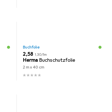
Buchfolie
EUR
EUR
2,58
1,30
/
1m
-
Herma
Buchschutzfolie
2 m x 40 cm