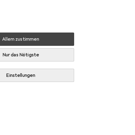
Einstellungen
Kundenkonto
Vergleichslisten
Merklisten
Warenkorb
Anmelden
Allem zustimmen
mtexte
Zubehör
Nur das Nötigste
Einstellungen