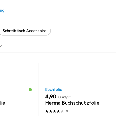
ung
 Zubehör zum Produkt Traumtexte aus den Kategorien Buchfoli
Schreibtisch Accessoire
Buchfolie
EUR
EUR
4,90
0,49
/
1m
lie
Herma
Buchschutzfolie
9