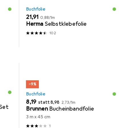
Buchfolie
EUR
EUR
21,91
0,88
/
1m
Herma
Selbstklebefolie
102
−9%
Buchfolie
EUR
EUR
EUR
8,19
statt
8,98
2,73
/
1m
Set
Brunnen
Bucheinbandfolie
3 m x 45 cm
1