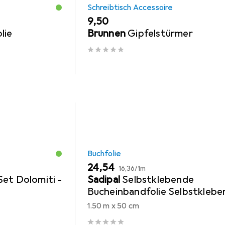
Schreibtisch Accessoire
EUR
9,50
lie
Brunnen
Gipfelstürmer
Buchfolie
EUR
EUR
24,54
16,36
/
1m
et Dolomiti -
Sadipal
Selbstklebende
Bucheinbandfolie Selbstklebe
0,5 x 1,5 m Durchsichtig 25 St
1.50 m x 50 cm