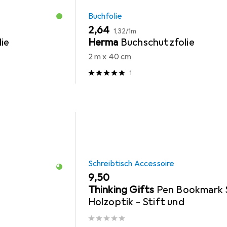
Buchfolie
EUR
EUR
2,64
1,32
/
1m
ie
Herma
Buchschutzfolie
2 m x 40 cm
1
Schreibtisch Accessoire
EUR
9,50
Thinking Gifts
Pen Bookmark 
Holzoptik - Stift und