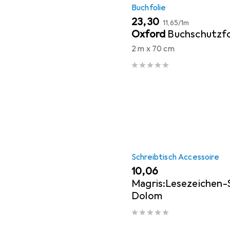
Buchfolie
EUR
EUR
23,30
11,65
/
1m
Oxford
Buchschutzfo
2 m x 70 cm
Schreibtisch Accessoire
EUR
10,06
Magris:Lesezeichen-S
Dolom