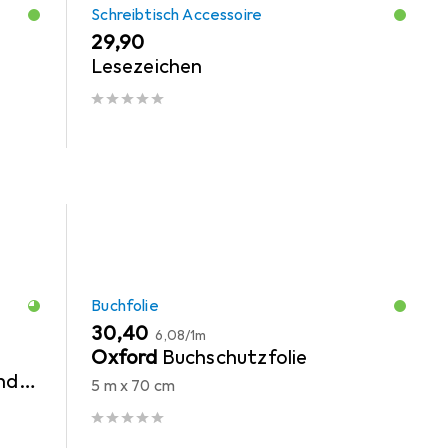
Schreibtisch Accessoire
EUR
29,90
Lesezeichen
Buchfolie
EUR
EUR
30,40
6,08
/
1m
Oxford
Buchschutzfolie
nd
5 m x 70 cm
ück