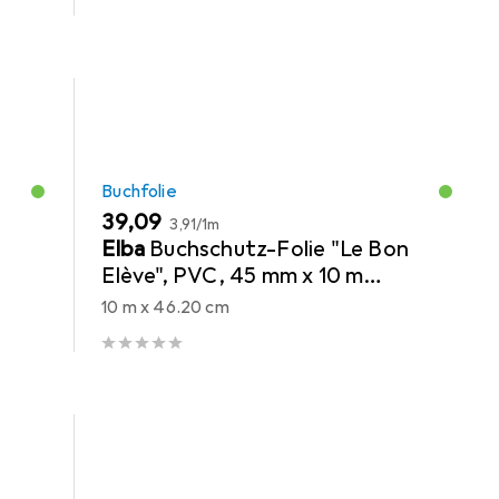
Buchfolie
EUR
EUR
39,09
3,91
/
1m
Elba
Buchschutz-Folie "Le Bon
Elève", PVC, 45 mm x 10 m
transparent, zum Schutz von
10 m x 46.20 cm
Büchern