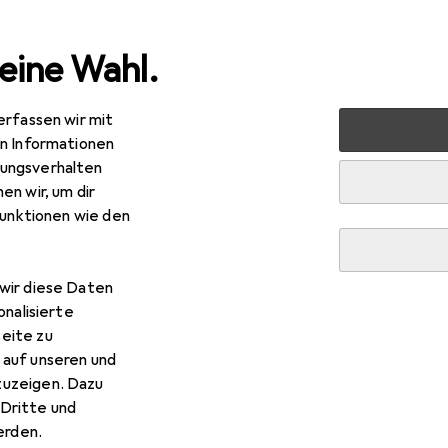
eine Wahl.
erfassen wir mit
 + Schreibwaren
Medien
Bücher
Belletristik
Trau
en Informationen
ungsverhalten
en wir, um dir
funktionen wie den
R
–
aumtexte
wir diese Daten
tsch, Heiner Müller, 2019
onalisierte
eite zu
 auf unseren und
zuzeigen. Dazu
Dritte und
rden.
 Traumtexte