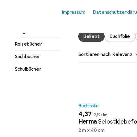
Jugendbücher
Impressum
Datenschutzerklär
Hier findest du passendes
Kinderbücher
Ratgeber
Beliebt
Buchfolie
Reisebücher
Sortieren nach
:
Relevanz
Sachbücher
Produktliste
Schulbücher
Buchfolie
EUR
EUR
4,37
2,19
/
1m
Herma
Selbstklebefo
2 m x 40 cm