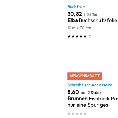
Buchfolie
EUR
EUR
30,82
3,08
/
1m
Elba
Buchschutzfolie
10 m x 70 cm
2
MENGENRABATT
Schreibtisch Accessoire
EUR
8,60
bei 2 Stück
Brunnen
Fishback P
nur eine Spur ges