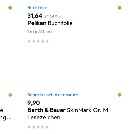
Buchfolie
EUR
EUR
31,64
31,64
/
1m
Pelikan
Buchfolie
1 m x 40 cm
Schreibtisch Accessoire
EUR
9,90
ge
Barth & Bauer
SkinMark Gr. M
ing
Lesezeichen