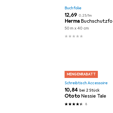
Buchfolie
EUR
EUR
12,69
0,25
/
1m
Herma
Buchschutzfol
50 m x 40 cm
MENGENRABATT
Schreibtisch Accessoire
EUR
10,84
bei 2 Stück
Ototo
Nessie Tale
8