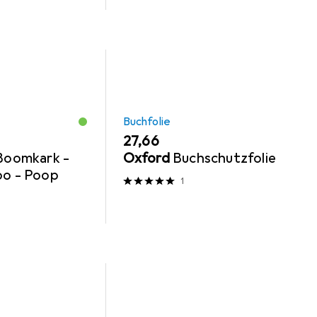
Buchfolie
EUR
27,66
 Boomkark -
Oxford
Buchschutzfolie
oo - Poop
1