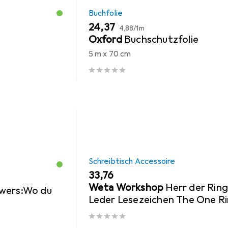
Buchfolie
EUR
EUR
24,37
4,88
/
1m
Oxford
Buchschutzfolie
5 m x 70 cm
Schreibtisch Accessoire
EUR
33,76
Weta Workshop
Herr der Rin
owers:Wo du
Leder Lesezeichen The One R
Inscription