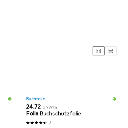
e und Schreibtisch Accessoire.
Buchfolie
EUR
EUR
24,72
0,99
/
1m
Folia
Buchschutzfolie
3