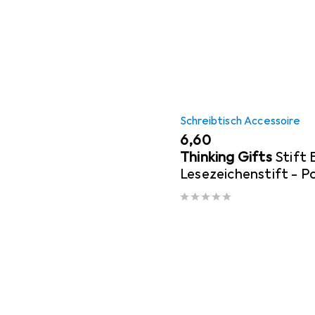
Schreibtisch Accessoire
EUR
6,60
Thinking Gifts
Stift
Lesezeichenstift - P