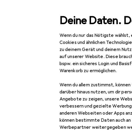
Suche
Deine Daten. D
Wenn du nur das Nötigste wählst, 
Navigation nach Kategorien
Gesamtsortiment
Büro
Gesamtsortiment
Cookies und ähnlichen Technologi
zu deinem Gerät und deinem Nutz
Büro + Schreibwaren
auf unserer Website. Diese brauch
bspw. ein sicheres Login und Basis
Medien
Warenkorb zu ermöglichen.
EU
17,
Bücher
Tr
Wenn du allem zustimmst, können 
Deu
Belletristik
darüber hinaus nutzen, um dir pers
Angebote zu zeigen, unsere Webs
Biografien
verbessern und gezielte Werbung
anderen Webseiten oder Apps an
Comics + Manga
können bestimmte Daten auch an 
Fachbücher
Werbepartner weitergegeben we
Zubehör für