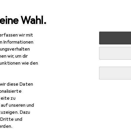
eine Wahl.
erfassen wir mit
 + Schreibwaren
Medien
Bücher
Comics + Manga
en Informationen
ungsverhalten
en wir, um dir
funktionen wie den
R
–
ly Found by Chance 1
tsch, 2024, Alexandra Dickmann, Muryu
wir diese Daten
onalisierte
eite zu
 auf unseren und
zuzeigen. Dazu
Dritte und
 July Found by Chance 1
rden.