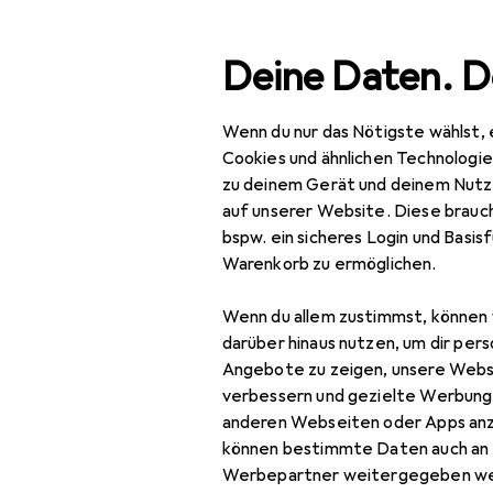
Suche
Deine Daten. D
Wenn du nur das Nötigste wählst, 
Navigation nach Kategorien
Gesamtsortiment
Büro
Gesamtsortiment
Cookies und ähnlichen Technologi
zu deinem Gerät und deinem Nutz
Büro + Schreibwaren
auf unserer Website. Diese brauch
bspw. ein sicheres Login und Basis
Medien
EU
16,
Warenkorb zu ermöglichen.
Ju
Bücher
Deu
Wenn du allem zustimmst, können 
Belletristik
darüber hinaus nutzen, um dir pers
Angebote zu zeigen, unsere Webs
Biografien
verbessern und gezielte Werbung
anderen Webseiten oder Apps an
Comics + Manga
können bestimmte Daten auch an 
Zubehör für
Fachbücher
Werbepartner weitergegeben we