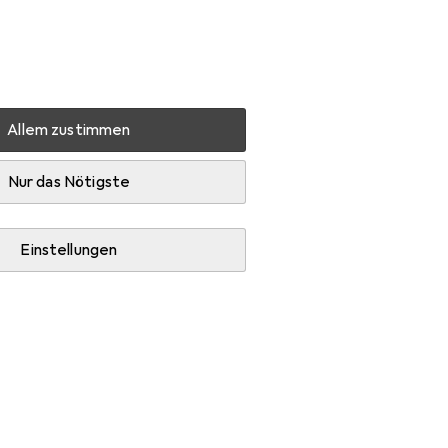
Einstellungen
Kundenkonto
Vergleichslisten
Merklisten
Warenkorb
Anmelden
Allem zustimmen
July Found by Chance 1
Zubehör
Nur das Nötigste
Einstellungen