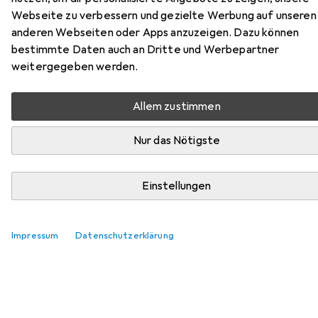
Zubehör für
Webseite zu verbessern und gezielte Werbung auf unseren
VomBauernhofindieChampion'sLe
anderen Webseiten oder Apps anzuzeigen. Dazu können
bestimmte Daten auch an Dritte und Werbepartner
Hier findest du passendes Zubehör zum Produkt
weitergegeben werden.
VomBauernhofindieChampion'sLeague.
Relevanz
Allem zustimmen
Produktliste
Nur das Nötigste
Keine Produkte gefunden
Einstellungen
Impressum
Datenschutzerklärung