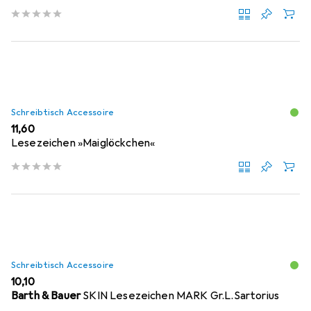
Schreibtisch Accessoire
EUR
11,60
Lesezeichen »Maiglöckchen«
Schreibtisch Accessoire
EUR
10,10
Barth & Bauer
SKIN Lesezeichen MARK Gr.L.Sartorius