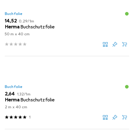
Buchfolie
EUR
EUR
14,52
0,29
/
1m
Herma
Buchschutzfolie
50 m x 40 cm
Buchfolie
EUR
EUR
2,64
1,32
/
1m
Herma
Buchschutzfolie
2 m x 40 cm
1