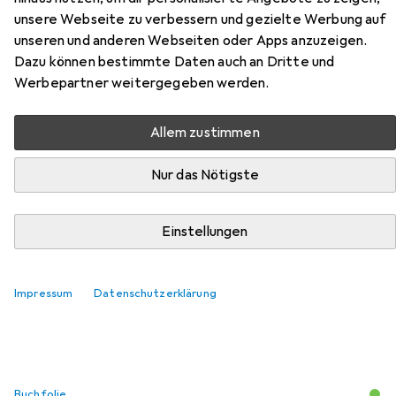
unsere Webseite zu verbessern und gezielte Werbung auf
unseren und anderen Webseiten oder Apps anzuzeigen.
Zubehör für Regel:Last Sane
Dazu können bestimmte Daten auch an Dritte und
Woman
Werbepartner weitergegeben werden.
Hier findest du passendes Zubehör zum Produkt
Allem zustimmen
Regel:Last Sane Woman aus den Kategorien Buchfolie und
Schreibtisch Accessoire.
Nur das Nötigste
Einstellungen
Beliebt
Buchfolie
Schreibtisch Accessoire
Relevanz
Impressum
Datenschutzerklärung
Produktliste
Buchfolie