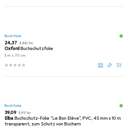
Buchfolie
EUR
EUR
24,37
4,88
/
1m
Oxford
Buchschutzfolie
5 m x 70 cm
Buchfolie
EUR
EUR
39,09
3,91
/
1m
Elba
Buchschutz-Folie "Le Bon Elève", PVC, 45 mm x 10 m
transparent, zum Schutz von Büchern