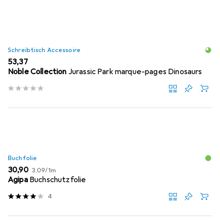
Schreibtisch Accessoire
EUR
53,37
Noble Collection
Jurassic Park marque-pages Dinosaurs
Buchfolie
EUR
EUR
30,90
3,09
/
1m
Agipa
Buchschutzfolie
4