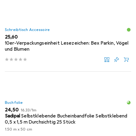
Schreibtisch Accessoire
EUR
25,60
10er-Verpackungseinheit Lesezeichen: Bex Parkin, Vögel
und Blumen
Buchfolie
EUR
EUR
24,50
16,33
/
1m
Sadipal
Selbstklebende Bucheinbandfolie Selbstklebend
0,5 x 1,5 m Durchsichtig 25 Stück
1.50 m x 50 cm