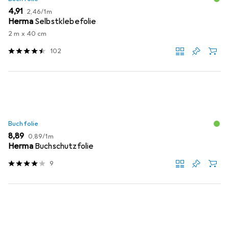
EUR
EUR
4,91
2,46
/
1m
Herma
Selbstklebefolie
2 m x 40 cm
102
Buchfolie
EUR
EUR
8,89
0,89
/
1m
Herma
Buchschutzfolie
9