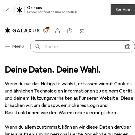
Galaxus
Zur App
Schneller finden und bestellen
Einstellungen
Kundenkonto
Vergleichslisten
Merklisten
Warenkorb
Navigation nach Kategorien
Menü
Suche
en
Deine Daten. Deine Wahl.
Bücher
Belletristik
Regel:Last Sane Woman
Zubehör
Wenn du nur das Nötigste wählst, erfassen wir mit Cookies
und ähnlichen Technologien Informationen zu deinem Gerät
EUR
13,50
und deinem Nutzungsverhalten auf unserer Website. Diese
Regel:Last Sane Woman
brauchen wir, um dir bspw. ein sicheres Login und
Englisch, Hannah Regel, 2024
Basisfunktionen wie den Warenkorb zu ermöglichen.
Wenn du allem zustimmst, können wir diese Daten darüber
hinaus nutzen, um dir personalisierte Angebote zu zeigen,