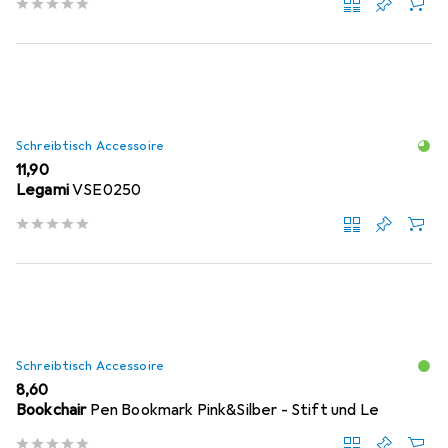
Schreibtisch Accessoire
EUR
11,90
Legami
VSE0250
Schreibtisch Accessoire
EUR
8,60
Bookchair
Pen Bookmark Pink&Silber - Stift und Le