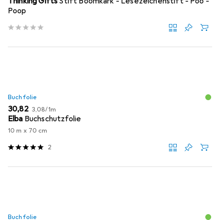
Thinking Gifts
Stift Boomkark - Lesezeichenstift - Poo -
Poop
Buchfolie
EUR
EUR
30,82
3,08
/
1m
Elba
Buchschutzfolie
10 m x 70 cm
2
Buchfolie