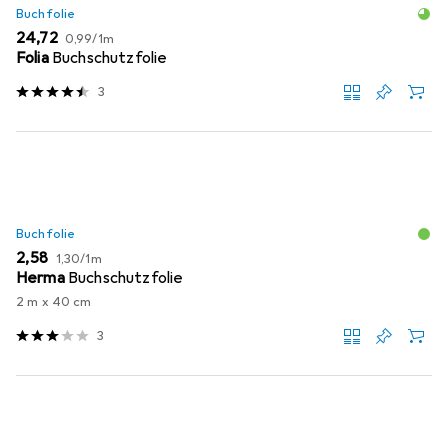
Buchfolie
EUR
EUR
24,72
0,99
/
1m
Folia
Buchschutzfolie
3
Buchfolie
EUR
EUR
2,58
1,30
/
1m
Herma
Buchschutzfolie
2 m x 40 cm
3