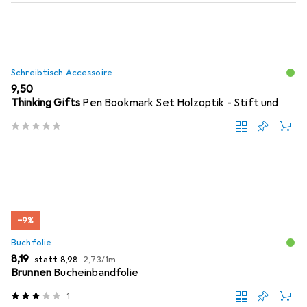
Schreibtisch Accessoire
EUR
9,50
Thinking Gifts
Pen Bookmark Set Holzoptik - Stift und
−9%
Buchfolie
EUR
EUR
EUR
8,19
statt
8,98
2,73
/
1m
Brunnen
Bucheinbandfolie
1