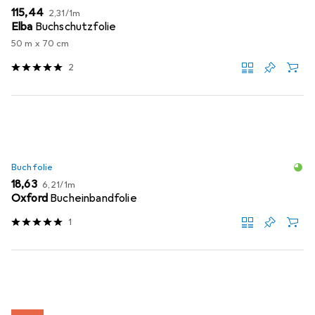
EUR
EUR
115,44
2,31
/
1m
Elba
Buchschutzfolie
50 m x 70 cm
2
Buchfolie
EUR
EUR
18,63
6,21
/
1m
Oxford
Bucheinbandfolie
1