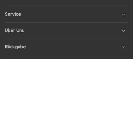
Service
Über Uns
Rückgabe
Soziale Medien
Stellenangebote
Preise
Alle Preise in EUR inkl. MwSt., zzgl.
Versandkosten
bei Bestellungen
unter
30,–
Shop Version
master-20260807-2039-31207921115-1
Unsere Onlineshops