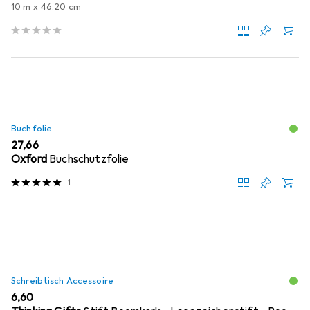
10 m x 46.20 cm
Buchfolie
EUR
27,66
Oxford
Buchschutzfolie
1
Schreibtisch Accessoire
EUR
6,60