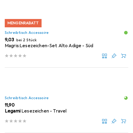
MENGENRABATT
Schreibtisch Accessoire
EUR
9,03
bei 2 Stück
Magris:Lesezeichen-Set Alto Adige - Süd
Schreibtisch Accessoire
EUR
11,90
Legami
Lesezeichen - Travel