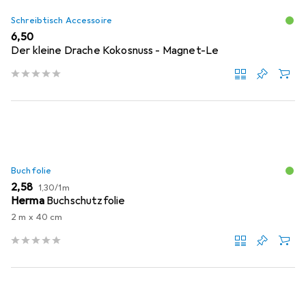
Schreibtisch Accessoire
EUR
6,50
Der kleine Drache Kokosnuss - Magnet-Le
Buchfolie
EUR
EUR
2,58
1,30
/
1m
Herma
Buchschutzfolie
2 m x 40 cm