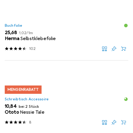
Buchfolie
EUR
EUR
25,68
1,02
/
1m
Herma
Selbstklebefolie
102
MENGENRABATT
Schreibtisch Accessoire
EUR
10,84
bei 2 Stück
Ototo
Nessie Tale
8