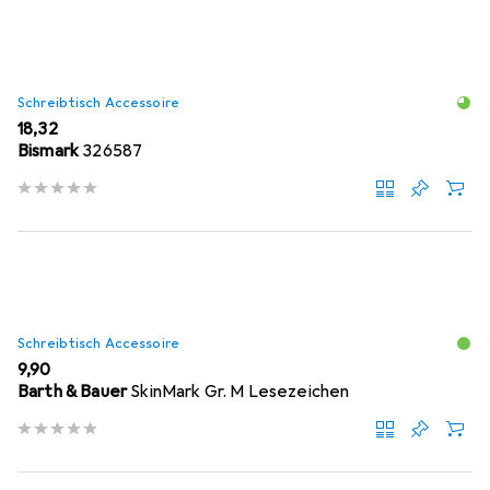
Schreibtisch Accessoire
EUR
18,32
Bismark
326587
Schreibtisch Accessoire
EUR
9,90
Barth & Bauer
SkinMark Gr. M Lesezeichen