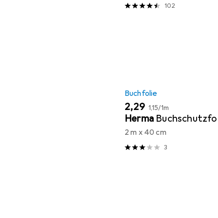
102
Buchfolie
EUR
EUR
2,29
1,15
/
1m
Herma
Buchschutzfol
2 m x 40 cm
3