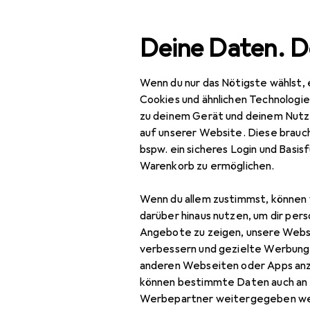
Suche
Deine Daten. D
Wenn du nur das Nötigste wählst, 
Navigation nach Kategorien
Gesamtsortiment
Büro
Gesamtsortiment
Cookies und ähnlichen Technologi
zu deinem Gerät und deinem Nutz
Büro + Schreibwaren
auf unserer Website. Diese brauch
bspw. ein sicheres Login und Basis
Medien
Warenkorb zu ermöglichen.
EU
18,
Bücher
Bru
Wenn du allem zustimmst, können 
Deu
Belletristik
darüber hinaus nutzen, um dir pers
Angebote zu zeigen, unsere Webs
Biografien
verbessern und gezielte Werbung
anderen Webseiten oder Apps an
Comics + Manga
können bestimmte Daten auch an 
Fachbücher
Werbepartner weitergegeben we