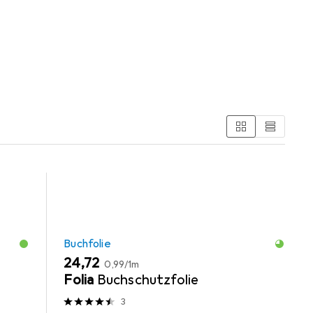
n
egorien Buchfolie und Schreibtisch Accessoire.
Buchfolie
EUR
EUR
24,72
0,99
/
1m
Folia
Buchschutzfolie
3