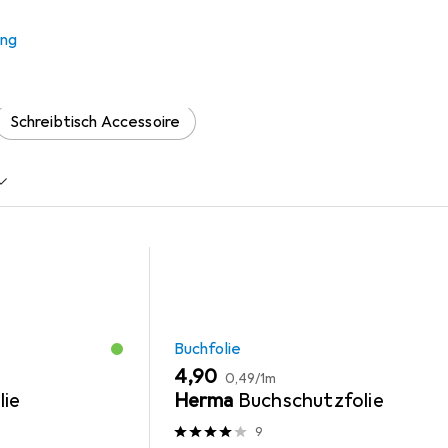
 Bruch: Durch finstere Zeite
ung
Zubehör zum Produkt Bruch: Durch finstere Zeiten aus den Kat
Schreibtisch Accessoire
Buchfolie
EUR
EUR
4,90
0,49
/
1m
lie
Herma
Buchschutzfolie
9