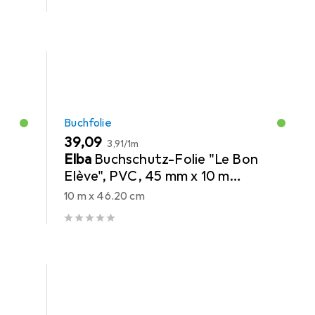
Buchfolie
EUR
EUR
39,09
3,91
/
1m
Elba
Buchschutz-Folie "Le Bon
Elève", PVC, 45 mm x 10 m
transparent, zum Schutz von
10 m x 46.20 cm
Büchern