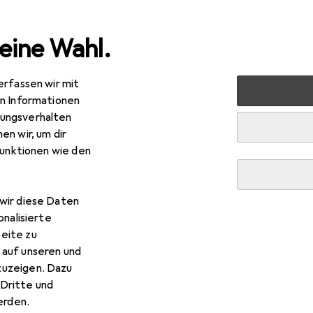
eine Wahl.
erfassen wir mit
 + Schreibwaren
Medien
Bücher
Belletristik
Bruch
en Informationen
ungsverhalten
en wir, um dir
funktionen wie den
R
–
ch: Durch finstere Zeiten
wir diese Daten
tsch, Frank Goldammer, 2024
onalisierte
eite zu
 auf unseren und
zuzeigen. Dazu
Dritte und
rden.