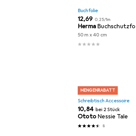
Buchfolie
EUR
EUR
12,69
0,25
/
1m
Herma
Buchschutzfol
50 m x 40 cm
MENGENRABATT
Schreibtisch Accessoire
EUR
10,84
bei 2 Stück
Ototo
Nessie Tale
8