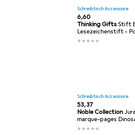
Schreibtisch Accessoire
EUR
6,60
Thinking Gifts
Stift
Lesezeichenstift - P
Schreibtisch Accessoire
EUR
53,37
Noble Collection
Jur
marque-pages Dinos