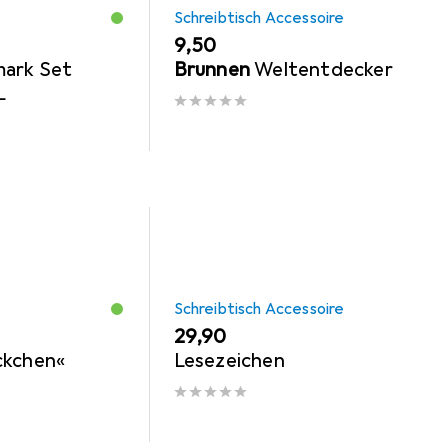
Schreibtisch Accessoire
EUR
9,50
ark Set
Brunnen
Weltentdecker
L
Schreibtisch Accessoire
EUR
29,90
ckchen«
Lesezeichen