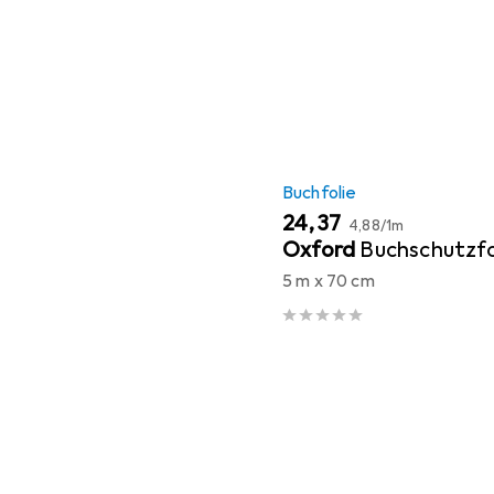
Buchfolie
EUR
EUR
24,37
4,88
/
1m
Oxford
Buchschutzfo
5 m x 70 cm