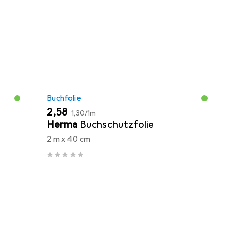
Buchfolie
EUR
EUR
2,58
1,30
/
1m
-
Herma
Buchschutzfolie
2 m x 40 cm