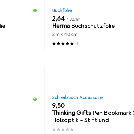
Buchfolie
EUR
EUR
2,64
1,32
/
1m
ie
Herma
Buchschutzfolie
2 m x 40 cm
1
Schreibtisch Accessoire
EUR
9,50
Thinking Gifts
Pen Bookmark 
Holzoptik - Stift und