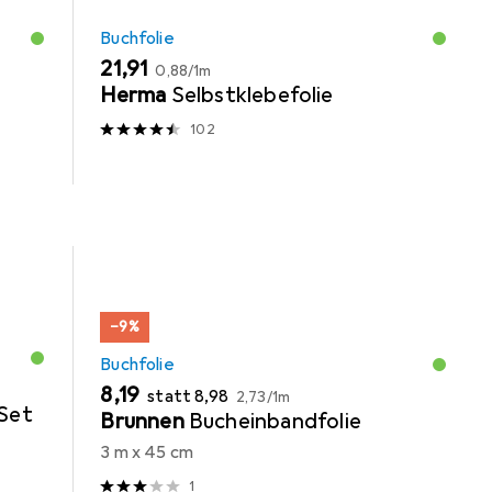
Buchfolie
EUR
EUR
21,91
0,88
/
1m
Herma
Selbstklebefolie
102
−9%
Buchfolie
EUR
EUR
EUR
8,19
statt
8,98
2,73
/
1m
Set
Brunnen
Bucheinbandfolie
3 m x 45 cm
1