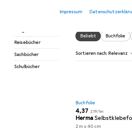
Zubehör für
Jugendbücher
Impressum
Datenschutzerklär
Hier findest du passendes 
Kinderbücher
Ratgeber
Beliebt
Buchfolie
Reisebücher
Sortieren nach
:
Relevanz
Sachbücher
Produktliste
Schulbücher
Buchfolie
EUR
EUR
4,37
2,19
/
1m
Herma
Selbstklebefo
2 m x 40 cm