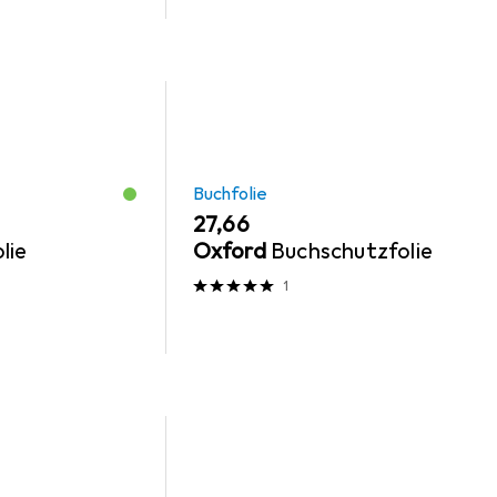
Buchfolie
EUR
27,66
lie
Oxford
Buchschutzfolie
1