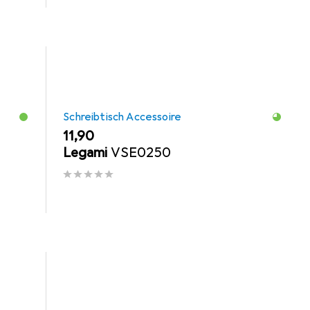
Schreibtisch Accessoire
EUR
11,90
Legami
VSE0250