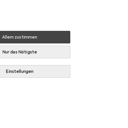
Einstellungen
Kundenkonto
Vergleichslisten
Merklisten
Warenkorb
Anmelden
Allem zustimmen
: Durch finstere Zeiten
Zubehör
Nur das Nötigste
Einstellungen