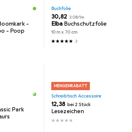
Buchfolie
EUR
EUR
30,82
3,08
/
1m
 Boomkark -
Elba
Buchschutzfolie
oo - Poop
10 m x 70 cm
2
MENGENRABATT
Schreibtisch Accessoire
EUR
12,38
bei 2 Stück
assic Park
Lesezeichen
aurs