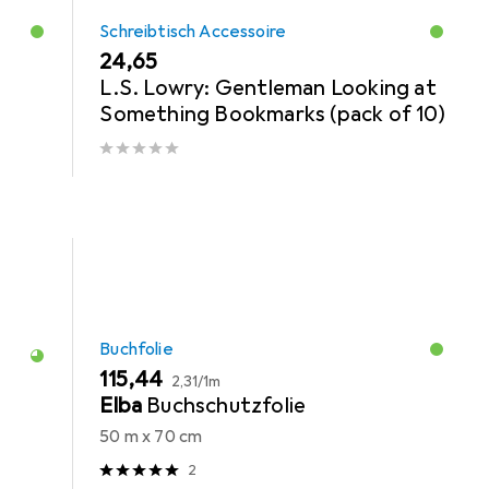
Schreibtisch Accessoire
EUR
24,65
L.S. Lowry: Gentleman Looking at
Something Bookmarks (pack of 10)
Buchfolie
EUR
EUR
115,44
2,31
/
1m
Elba
Buchschutzfolie
50 m x 70 cm
2