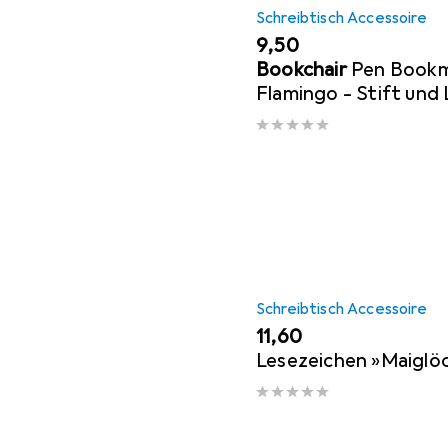
Schreibtisch Accessoire
EUR
9,50
Bookchair
Pen Bookm
Flamingo - Stift und 
Schreibtisch Accessoire
EUR
11,60
Lesezeichen »Maiglö