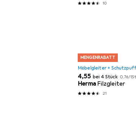
10
MENGENRABATT
Möbelgleiter + Schutzpuf
EUR
EUR
4,55
bei 4 Stück
0,76
/
1St
Herma
Filzgleiter
21