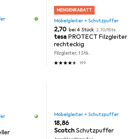
MENGENRABATT
fer
Möbelgleiter + Schutzpuffer
EUR
EUR
2,70
bei 4 Stück
2,70
/
1Stk.
tesa
PROTECT Filzgleiter
rechteckig
Filzgleiter, 1 Stk.
199
Möbelgleiter + Schutzpuffer
fer
EUR
18,86
Scotch
Schutzpuffer
ller