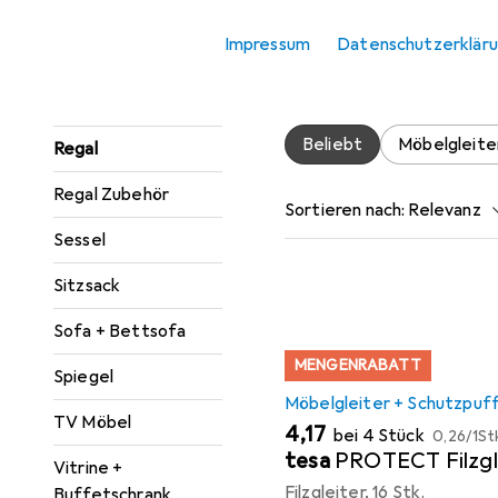
Zubehör für
Konsolentisch
Impressum
Datenschutzerklär
Hier findest du passendes
Paravent +
Raumteiler
Beliebt
Möbelgleite
Regal
Regal Zubehör
Sortieren nach
:
Relevanz
Sessel
Produktliste
Sitzsack
Sofa + Bettsofa
MENGENRABATT
Spiegel
Möbelgleiter + Schutzpuf
TV Möbel
EUR
EUR
4,17
bei 4 Stück
0,26
/
1St
tesa
PROTECT Filzgl
Vitrine +
Filzgleiter, 16 Stk.
Buffetschrank