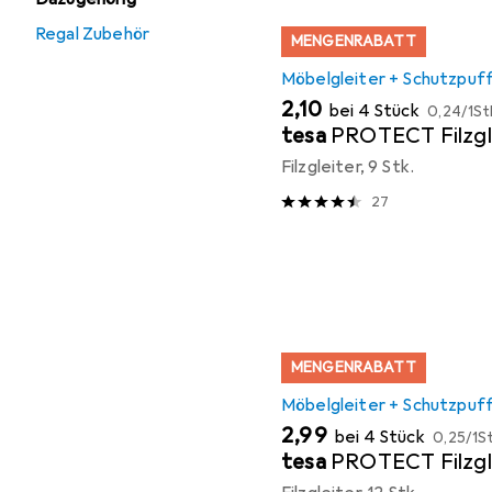
Regal Zubehör
MENGENRABATT
Möbelgleiter + Schutzpuf
EUR
EUR
2,10
bei 4 Stück
0,24
/
1St
tesa
PROTECT Filzgl
Filzgleiter, 9 Stk.
27
MENGENRABATT
Möbelgleiter + Schutzpuf
EUR
EUR
2,99
bei 4 Stück
0,25
/
1St
tesa
PROTECT Filzgl