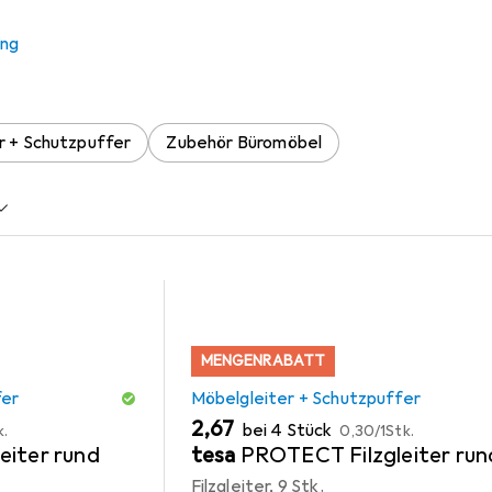
 En.Casa Lumparland
ung
 Zubehör zum Produkt En.Casa Lumparland aus der Kategorie M
r + Schutzpuffer
Zubehör Büromöbel
MENGENRABATT
fer
Möbelgleiter + Schutzpuffer
EUR
EUR
2,67
bei 4 Stück
k.
0,30
/
1Stk.
eiter rund
tesa
PROTECT Filzgleiter run
Filzgleiter, 9 Stk.