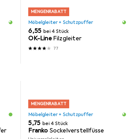
MENGENRABATT
Möbelgleiter + Schutzpuffer
EUR
6,55
bei 4 Stück
OK-Line
Filzgleiter
77
MENGENRABATT
Möbelgleiter + Schutzpuffer
EUR
5,75
bei 4 Stück
er
Franko
Sockelverstellfüsse