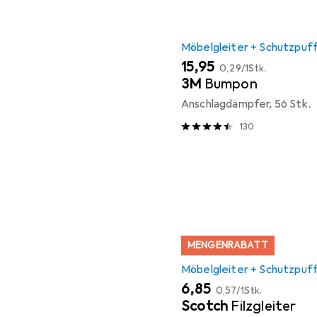
Möbelgleiter + Schutzpuf
EUR
EUR
15,95
0,29
/
1Stk.
3M
Bumpon
Anschlagdämpfer, 56 Stk.
130
MENGENRABATT
Möbelgleiter + Schutzpuf
EUR
EUR
6,85
0,57
/
1Stk.
Scotch
Filzgleiter