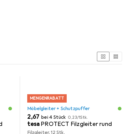
öbelgleiter + Schutzpuffer.
MENGENRABATT
Möbelgleiter + Schutzpuffer
EUR
EUR
2,67
bei 4 Stück
0,23
/
1Stk.
d
tesa
PROTECT Filzgleiter rund
Filzgleiter, 12 Stk.