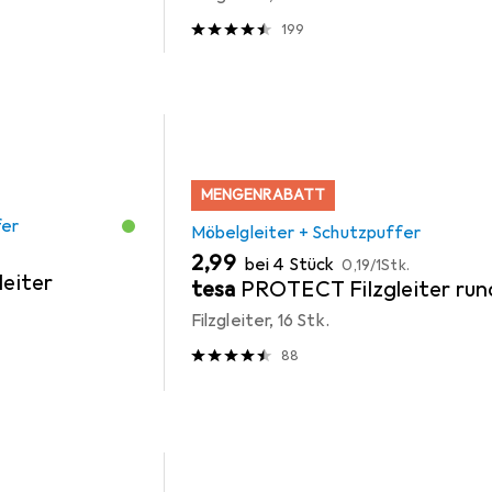
199
MENGENRABATT
fer
Möbelgleiter + Schutzpuffer
EUR
EUR
2,99
bei 4 Stück
0,19
/
1Stk.
leiter
tesa
PROTECT Filzgleiter run
Filzgleiter, 16 Stk.
88