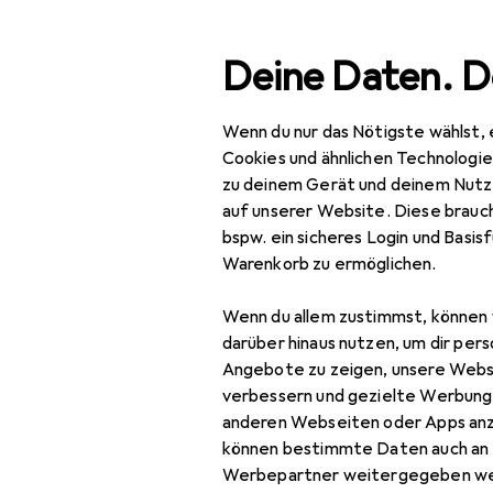
Suche
Deine Daten. D
Wenn du nur das Nötigste wählst, 
Navigation nach Kategorien
Gesamtsortiment
Woh
Gesamtsortiment
Cookies und ähnlichen Technologi
zu deinem Gerät und deinem Nutz
Wohnen
auf unserer Website. Diese brauch
bspw. ein sicheres Login und Basis
Möbel
Warenkorb zu ermöglichen.
EU
131
Wohnzimmer
En
Wenn du allem zustimmst, können 
Couchtisch +
darüber hinaus nutzen, um dir pers
Beistelltisch
Angebote zu zeigen, unsere Webs
verbessern und gezielte Werbung
Hocker + Pouf
anderen Webseiten oder Apps an
können bestimmte Daten auch an 
Kommode +
Werbepartner weitergegeben we
Sideboard