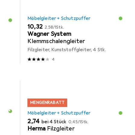
Möbelgleiter + Schutzpuffer
EUR
EUR
10,32
2,58
/
1Stk.
Wagner System
Klemmschalengleiter
Filzgleiter, Kunststoffgleiter, 4 Stk.
4
MENGENRABATT
Möbelgleiter + Schutzpuffer
EUR
EUR
2,74
bei 4 Stück
0,45
/
1Stk.
Herma
Filzgleiter