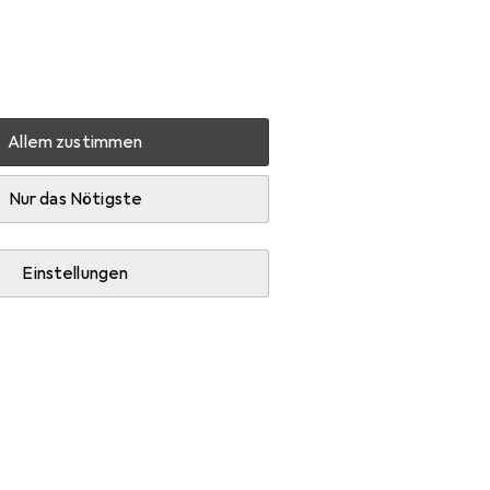
Einstellungen
Kundenkonto
Vergleichslisten
Merklisten
Warenkorb
Anmelden
Allem zustimmen
nd
Zubehör
Nur das Nötigste
Einstellungen