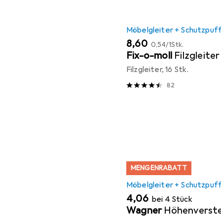
Möbelgleiter + Schutzpuf
EUR
EUR
8,60
0,54
/
1Stk.
Fix-o-moll
Filzgleiter
Filzgleiter, 16 Stk.
82
MENGENRABATT
Möbelgleiter + Schutzpuf
EUR
4,06
bei 4 Stück
Wagner
Höhenverste