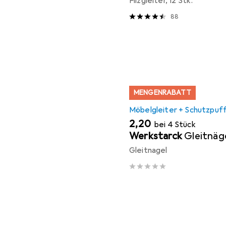
Filzgleiter, 12 Stk.
88
MENGENRABATT
Möbelgleiter + Schutzpuf
EUR
2,20
bei 4 Stück
Werkstarck
Gleitnäg
Gleitnagel