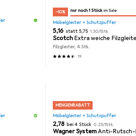
noch 1 Stück
nur noch 1 Stück
im Sale
im Sale
−10%
fer
Möbelgleiter + Schutzpuffer
EUR
EUR
EUR
5,16
statt
5,75
1,30
/
1Stk.
Scotch
Extra weiche Filzgleit
Filzgleiter, 4 Stk.
19
MENGENRABATT
fer
Möbelgleiter + Schutzpuffer
EUR
EUR
2,78
bei 4 Stück
0,23
/
1Stk.
Wagner System
Anti-Rutsch-