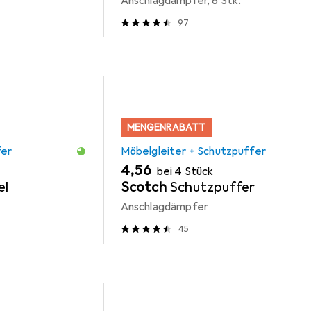
Anschlagdämpfer, 8 Stk.
97
MENGENRABATT
fer
Möbelgleiter + Schutzpuffer
EUR
4,56
bei 4 Stück
el
Scotch
Schutzpuffer
Anschlagdämpfer
45