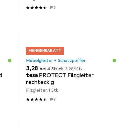
199
MENGENRABATT
Möbelgleiter + Schutzpuffer
EUR
EUR
3,28
bei 4 Stück
3,28
/
1Stk.
d
tesa
PROTECT Filzgleiter
rechteckig
Filzgleiter, 1 Stk.
199