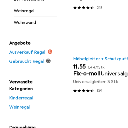
218
Weinregal
Wohnwand
Angebote
Ausverkauf Regal
Möbelgleiter + Schutzpuf
Gebraucht Regal
EUR
EUR
11,55
1,44
/
1Stk.
Fix-o-moll
Universalg
Universalgleiter, 8 Stk.
Verwandte
Kategorien
139
Kinderregal
Weinregal
Dazugehörig