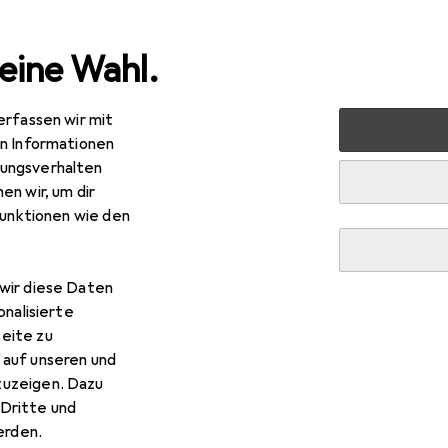
eine Wahl.
erfassen wir mit
nen
Möbel
Wohnzimmer
Regal
En.Casa Lumparla
en Informationen
ungsverhalten
en wir, um dir
funktionen wie den
R
,–
.Casa
Lumparland
wir diese Daten
onalisierte
eite zu
 auf unseren und
zuzeigen. Dazu
Dritte und
rden.