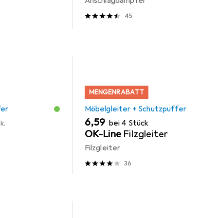
Anschlagdämpfer
45
MENGENRABATT
fer
Möbelgleiter + Schutzpuffer
EUR
6,59
bei 4 Stück
k.
OK-Line
Filzgleiter
Filzgleiter
36