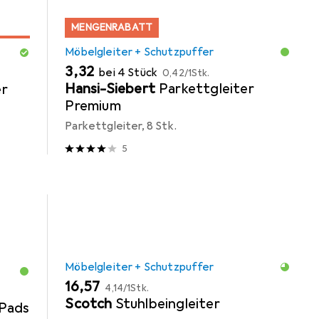
MENGENRABATT
Möbelgleiter + Schutzpuffer
EUR
EUR
3,32
bei 4 Stück
0,42
/
1Stk.
Hansi-Siebert
Parkettgleiter
er
Premium
Parkettgleiter, 8 Stk.
5
Möbelgleiter + Schutzpuffer
EUR
EUR
16,57
4,14
/
1Stk.
Scotch
Stuhlbeingleiter
Pads