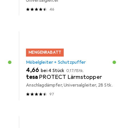
Universalgleiter
46
MENGENRABATT
Möbelgleiter + Schutzpuffer
EUR
EUR
4,66
bei 4 Stück
0,17
/
1Stk.
tesa
PROTECT Lärmstopper
Anschlagdämpfer, Universalgleiter, 28 Stk.
97