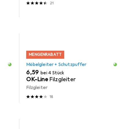
21
MENGENRABATT
Möbelgleiter + Schutzpuffer
EUR
6,59
bei 4 Stück
OK-Line
Filzgleiter
Filzgleiter
18