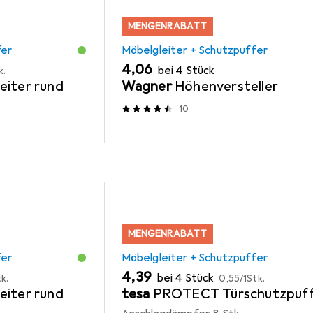
MENGENRABATT
fer
Möbelgleiter + Schutzpuffer
EUR
4,06
bei 4 Stück
k.
eiter rund
Wagner
Höhenversteller
10
MENGENRABATT
fer
Möbelgleiter + Schutzpuffer
EUR
EUR
4,39
bei 4 Stück
k.
0,55
/
1Stk.
eiter rund
tesa
PROTECT Türschutzpuff