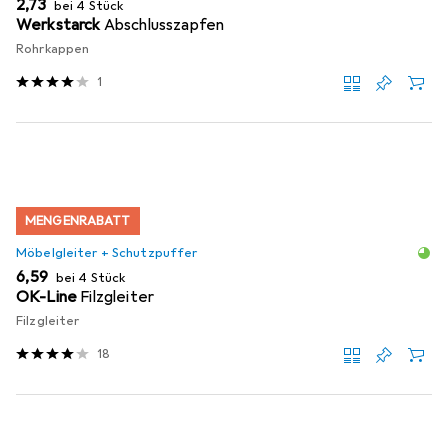
EUR
2,73
bei 4 Stück
Werkstarck
Abschlusszapfen
Rohrkappen
1
MENGENRABATT
Möbelgleiter + Schutzpuffer
EUR
6,59
bei 4 Stück
OK-Line
Filzgleiter
Filzgleiter
18