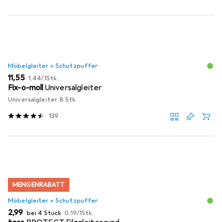
Möbelgleiter + Schutzpuffer
EUR
EUR
11,55
1,44
/
1Stk.
Fix-o-moll
Universalgleiter
Universalgleiter, 8 Stk.
139
MENGENRABATT
Möbelgleiter + Schutzpuffer
EUR
EUR
2,99
bei 4 Stück
0,19
/
1Stk.