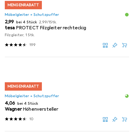
MENGENRABATT
Möbelgleiter + Schutzpuffer
EUR
EUR
2,99
bei 4 Stück
2,99
/
1Stk.
tesa
PROTECT Filzgleiter rechteckig
Filzgleiter, 1 Stk.
199
MENGENRABATT
Möbelgleiter + Schutzpuffer
EUR
4,06
bei 4 Stück
Wagner
Höhenversteller
10