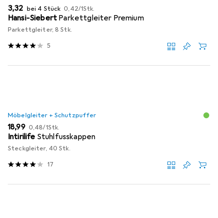
EUR
EUR
3,32
bei 4 Stück
0,42
/
1Stk.
Hansi-Siebert
Parkettgleiter Premium
Parkettgleiter, 8 Stk.
5
Möbelgleiter + Schutzpuffer
EUR
EUR
18,99
0,48
/
1Stk.
Intirilife
Stuhlfusskappen
Steckgleiter, 40 Stk.
17