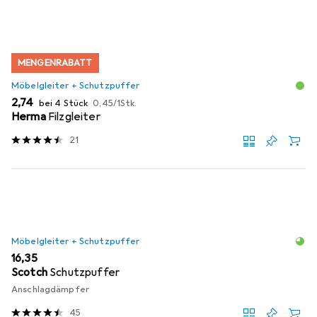
MENGENRABATT
Möbelgleiter + Schutzpuffer
EUR
EUR
2,74
bei 4 Stück
0,45
/
1Stk.
Herma
Filzgleiter
21
Möbelgleiter + Schutzpuffer
EUR
16,35
Scotch
Schutzpuffer
Anschlagdämpfer
45