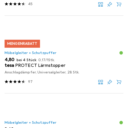
45
MENGENRABATT
Möbelgleiter + Schutzpuffer
EUR
EUR
4,80
bei 4 Stück
0,17
/
1Stk.
tesa
PROTECT Lärmstopper
Anschlagdämpfer, Universalgleiter, 28 Stk.
97
Möbelgleiter + Schutzpuffer