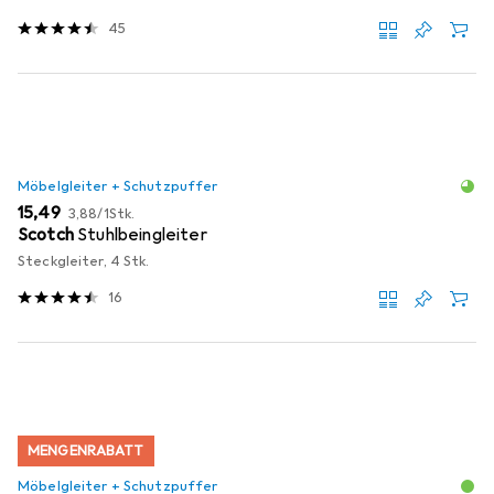
45
Möbelgleiter + Schutzpuffer
EUR
EUR
15,49
3,88
/
1Stk.
Scotch
Stuhlbeingleiter
Steckgleiter, 4 Stk.
16
MENGENRABATT
Möbelgleiter + Schutzpuffer