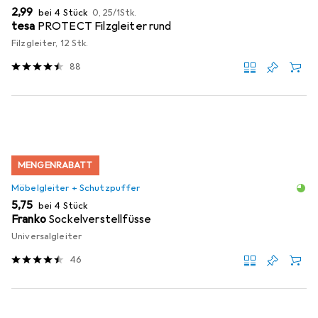
EUR
EUR
2,99
bei 4 Stück
0,25
/
1Stk.
tesa
PROTECT Filzgleiter rund
Filzgleiter, 12 Stk.
88
MENGENRABATT
Möbelgleiter + Schutzpuffer
EUR
5,75
bei 4 Stück
Franko
Sockelverstellfüsse
Universalgleiter
46