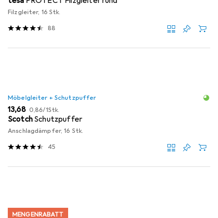
tesa
PROTECT Filzgleiter rund
Filzgleiter, 16 Stk.
88
Möbelgleiter + Schutzpuffer
EUR
EUR
13,68
0,86
/
1Stk.
Scotch
Schutzpuffer
Anschlagdämpfer, 16 Stk.
45
MENGENRABATT