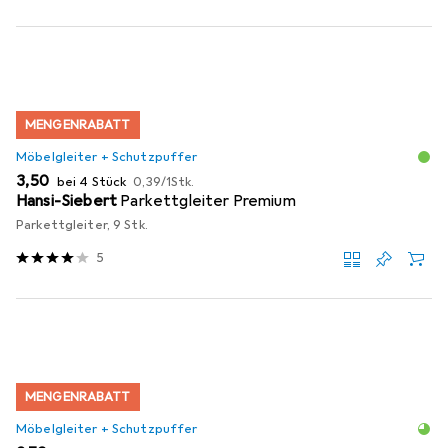
MENGENRABATT
Möbelgleiter + Schutzpuffer
EUR
EUR
3,50
bei 4 Stück
0,39
/
1Stk.
Hansi-Siebert
Parkettgleiter Premium
Parkettgleiter, 9 Stk.
5
MENGENRABATT
Möbelgleiter + Schutzpuffer