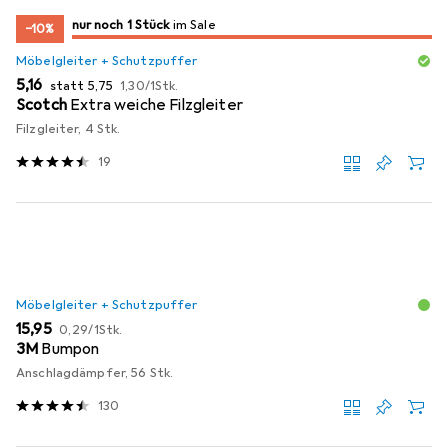
noch 1 Stück
nur noch 1 Stück
im Sale
im Sale
−10%
Möbelgleiter + Schutzpuffer
EUR
EUR
EUR
5,16
statt
5,75
1,30
/
1Stk.
Scotch
Extra weiche Filzgleiter
Filzgleiter, 4 Stk.
19
Möbelgleiter + Schutzpuffer
EUR
EUR
15,95
0,29
/
1Stk.
3M
Bumpon
Anschlagdämpfer, 56 Stk.
130