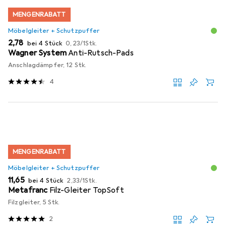
MENGENRABATT
Möbelgleiter + Schutzpuffer
EUR
EUR
2,78
bei 4 Stück
0,23
/
1Stk.
Wagner System
Anti-Rutsch-Pads
Anschlagdämpfer, 12 Stk.
4
MENGENRABATT
Möbelgleiter + Schutzpuffer
EUR
EUR
11,65
bei 4 Stück
2,33
/
1Stk.
Metafranc
Filz-Gleiter TopSoft
Filzgleiter, 5 Stk.
2