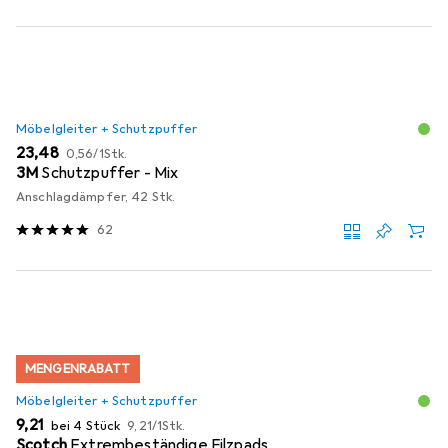
Möbelgleiter + Schutzpuffer
EUR
EUR
23,48
0,56
/
1Stk.
3M
Schutzpuffer - Mix
Anschlagdämpfer, 42 Stk.
62
MENGENRABATT
Möbelgleiter + Schutzpuffer
EUR
EUR
9,21
bei 4 Stück
9,21
/
1Stk.
Scotch
Extrembeständige Filzpads