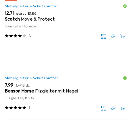
Möbelgleiter + Schutzpuffer
EUR
EUR
12,71
statt
13,86
Scotch
Move & Protect
Kunststoffgleiter
8
Möbelgleiter + Schutzpuffer
EUR
EUR
7,99
1,–
/
1Stk.
Benson Home
Filzgleiter mit Nagel
Filzgleiter, 8 Stk.
1