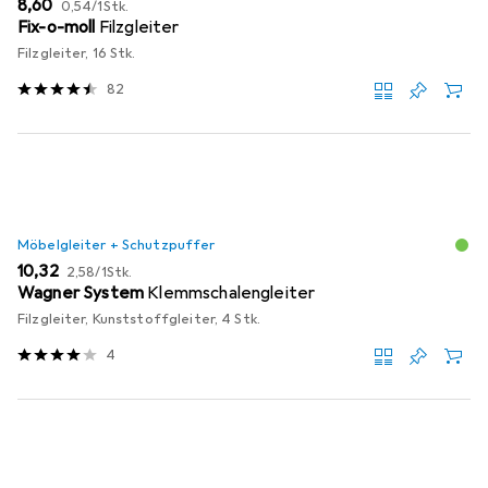
EUR
EUR
8,60
0,54
/
1Stk.
Fix-o-moll
Filzgleiter
Filzgleiter, 16 Stk.
82
Möbelgleiter + Schutzpuffer
EUR
EUR
10,32
2,58
/
1Stk.
Wagner System
Klemmschalengleiter
Filzgleiter, Kunststoffgleiter, 4 Stk.
4