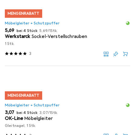
MENGENRABATT
Möbelgleiter + Schutzpuffer
EUR
EUR
5,69
bei 4 Stück
5,69
/
1Stk.
Werkstarck
Sockel-Verstellschrauben
1 Stk.
3
MENGENRABATT
Möbelgleiter + Schutzpuffer
EUR
EUR
3,07
bei 4 Stück
3,07
/
1Stk.
OK-Line
Möbelgleiter
Gleitnagel, 1 Stk.