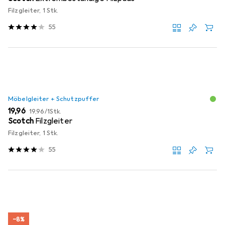
Filzgleiter, 1 Stk.
55
Möbelgleiter + Schutzpuffer
EUR
EUR
19,96
19,96
/
1Stk.
Scotch
Filzgleiter
Filzgleiter, 1 Stk.
55
−8%