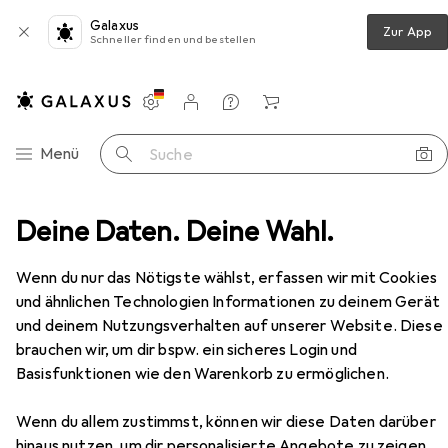
Galaxus
Zur App
Schneller finden und bestellen
Einstellungen
Kundenkonto
Vergleichslisten
Merklisten
Warenkorb
Navigation nach Kategorien
Menü
Suche
ohnzimmer
Deine Daten. Deine Wahl.
Regal
Vicco Apothekerschrank: R-Line
Zubehör
Wenn du nur das Nötigste wählst, erfassen wir mit Cookies
und ähnlichen Technologien Informationen zu deinem Gerät
und deinem Nutzungsverhalten auf unserer Website. Diese
EUR
166,48
brauchen wir, um dir bspw. ein sicheres Login und
Vicco
Apothekerschrank: R-Line
Basisfunktionen wie den Warenkorb zu ermöglichen.
60 x 60 x 81.60 cm
Wenn du allem zustimmst, können wir diese Daten darüber
hinaus nutzen, um dir personalisierte Angebote zu zeigen,