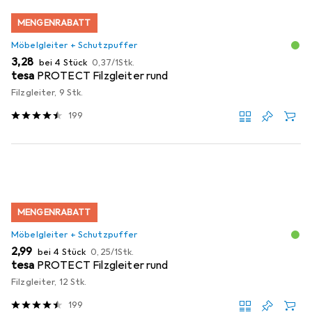
MENGENRABATT
Möbelgleiter + Schutzpuffer
EUR
EUR
3,28
bei 4 Stück
0,37
/
1Stk.
tesa
PROTECT Filzgleiter rund
Filzgleiter, 9 Stk.
199
MENGENRABATT
Möbelgleiter + Schutzpuffer
EUR
EUR
2,99
bei 4 Stück
0,25
/
1Stk.
tesa
PROTECT Filzgleiter rund
Filzgleiter, 12 Stk.
199