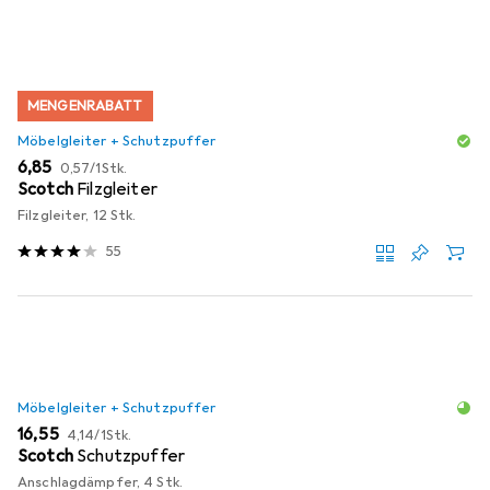
MENGENRABATT
Möbelgleiter + Schutzpuffer
EUR
EUR
6,85
0,57
/
1Stk.
Scotch
Filzgleiter
Filzgleiter, 12 Stk.
55
Möbelgleiter + Schutzpuffer
EUR
EUR
16,55
4,14
/
1Stk.
Scotch
Schutzpuffer
Anschlagdämpfer, 4 Stk.