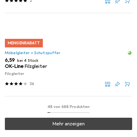
2
MENGENRABATT
Möbelgleiter + Schutzpuffer
EUR
6,59
bei 4 Stück
OK-Line
Filzgleiter
Filzgleiter
36
48 von 688 Produkten
Mehr anzeigen