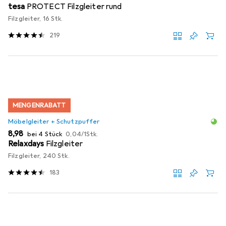
tesa
PROTECT Filzgleiter rund
Filzgleiter, 16 Stk.
219
MENGENRABATT
Möbelgleiter + Schutzpuffer
EUR
EUR
8,98
bei 4 Stück
0,04
/
1Stk.
Relaxdays
Filzgleiter
Filzgleiter, 240 Stk.
183