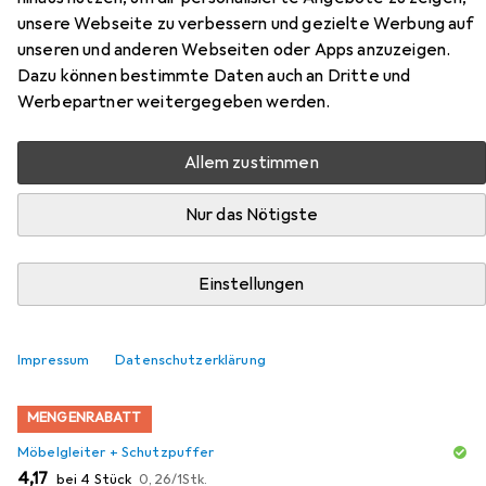
unsere Webseite zu verbessern und gezielte Werbung auf
unseren und anderen Webseiten oder Apps anzuzeigen.
Dazu können bestimmte Daten auch an Dritte und
Zubehör für Vicco
Werbepartner weitergegeben werden.
Apothekerschrank: R-Line
Allem zustimmen
Hier findest du passendes Zubehör zum Produkt Vicco
Nur das Nötigste
Apothekerschrank: R-Line aus der Kategorie
Möbelgleiter + Schutzpuffer.
Relevanz
Einstellungen
Produktliste
Impressum
Datenschutzerklärung
MENGENRABATT
Möbelgleiter + Schutzpuffer
EUR
EUR
4,17
bei 4 Stück
0,26
/
1Stk.