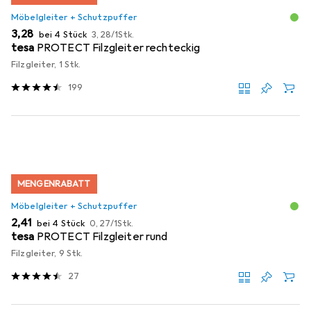
Möbelgleiter + Schutzpuffer
EUR
EUR
3,28
bei 4 Stück
3,28
/
1Stk.
tesa
PROTECT Filzgleiter rechteckig
Filzgleiter, 1 Stk.
199
MENGENRABATT
Möbelgleiter + Schutzpuffer
EUR
EUR
2,41
bei 4 Stück
0,27
/
1Stk.
tesa
PROTECT Filzgleiter rund
Filzgleiter, 9 Stk.
27