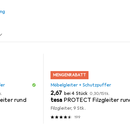
ung
r + Schutzpuffer
Zubehör Büromöbel
MENGENRABATT
fer
Möbelgleiter + Schutzpuffer
EUR
EUR
2,67
bei 4 Stück
k.
0,30
/
1Stk.
eiter rund
tesa
PROTECT Filzgleiter run
Filzgleiter, 9 Stk.
199