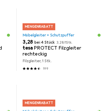
MENGENRABATT
Möbelgleiter + Schutzpuffer
EUR
EUR
3,28
bei 4 Stück
3,28
/
1Stk.
d
tesa
PROTECT Filzgleiter
rechteckig
Filzgleiter, 1 Stk.
199
MENGENRABATT