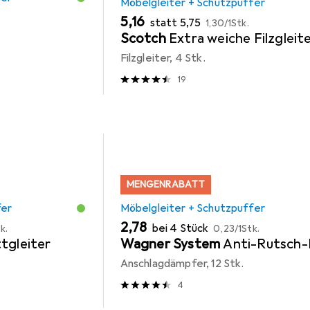
Möbelgleiter + Schutzpuffer
EUR
EUR
EUR
5,16
statt
5,75
1,30
/
1Stk.
Scotch
Extra weiche Filzgleit
Filzgleiter, 4 Stk.
19
MENGENRABATT
fer
Möbelgleiter + Schutzpuffer
EUR
EUR
2,78
bei 4 Stück
k.
0,23
/
1Stk.
tgleiter
Wagner System
Anti-Rutsch-
Anschlagdämpfer, 12 Stk.
4