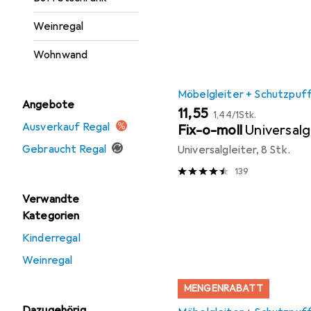
Weinregal
Wohnwand
Möbelgleiter + Schutzpuf
Angebote
EUR
EUR
11,55
1,44
/
1Stk.
Ausverkauf Regal
Fix-o-moll
Universalg
Gebraucht Regal
Universalgleiter, 8 Stk.
139
Verwandte
Kategorien
Kinderregal
Weinregal
MENGENRABATT
Dazugehörig