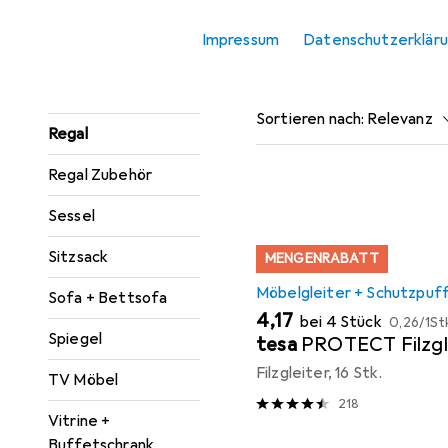
Konsolentisch
Impressum
Datenschutzerklär
Beliebt
Möbelgleite
Paravent +
Raumteiler
Sortieren nach
:
Relevanz
Regal
Produktliste
Regal Zubehör
Sessel
Sitzsack
MENGENRABATT
Möbelgleiter + Schutzpuf
Sofa + Bettsofa
EUR
EUR
4,17
bei 4 Stück
0,26
/
1St
Spiegel
tesa
PROTECT Filzgl
Filzgleiter, 16 Stk.
TV Möbel
218
Vitrine +
Buffetschrank