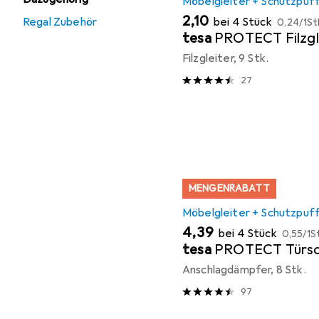
Möbelgleiter + Schutzpuf
EUR
EUR
2,10
bei 4 Stück
Regal Zubehör
0,24
/
1St
tesa
PROTECT Filzgl
Filzgleiter, 9 Stk.
27
MENGENRABATT
Möbelgleiter + Schutzpuf
EUR
EUR
4,39
bei 4 Stück
0,55
/
1S
tesa
PROTECT Türsc
Anschlagdämpfer, 8 Stk.
97