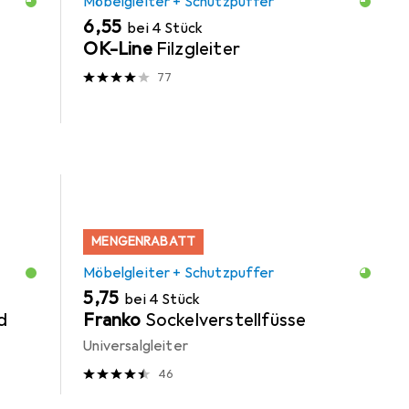
Möbelgleiter + Schutzpuffer
EUR
6,55
bei 4 Stück
OK-Line
Filzgleiter
77
MENGENRABATT
Möbelgleiter + Schutzpuffer
EUR
5,75
bei 4 Stück
d
Franko
Sockelverstellfüsse
Universalgleiter
46