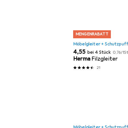
MENGENRABATT
Möbelgleiter + Schutzpuf
EUR
EUR
4,55
bei 4 Stück
0,76
/
1St
Herma
Filzgleiter
21
Möbelgleiter + Schutzpuf