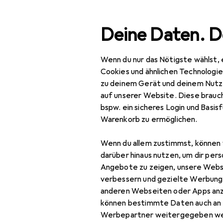
Suche
Deine Daten. D
Wenn du nur das Nötigste wählst, 
Navigation nach Kategorien
Gesamtsortiment
Woh
Gesamtsortiment
Cookies und ähnlichen Technologi
zu deinem Gerät und deinem Nutz
Wohnen
auf unserer Website. Diese brauch
bspw. ein sicheres Login und Basis
Möbel
EU
127
Warenkorb zu ermöglichen.
Vi
Wohnzimmer
Wenn du allem zustimmst, können 
Couchtisch +
darüber hinaus nutzen, um dir pers
Beistelltisch
Angebote zu zeigen, unsere Webs
verbessern und gezielte Werbung
Hocker + Pouf
Zubehör für
anderen Webseiten oder Apps an
können bestimmte Daten auch an 
Kommode +
Werbepartner weitergegeben we
Sideboard
Hier findest du passendes