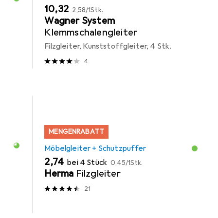
EUR
EUR
10,32
2,58
/
1Stk.
Wagner System
Klemmschalengleiter
Filzgleiter, Kunststoffgleiter, 4 Stk.
4
MENGENRABATT
Möbelgleiter + Schutzpuffer
EUR
EUR
2,74
bei 4 Stück
0,45
/
1Stk.
Herma
Filzgleiter
21