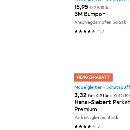
EUR
EUR
15,95
0,29
/
1Stk.
3M
Bumpon
Anschlagdämpfer, 56 Stk.
130
MENGENRABATT
Möbelgleiter + Schutzpuf
EUR
EUR
3,32
bei 4 Stück
0,42
/
1St
Hansi-Siebert
Parket
Premium
Parkettgleiter, 8 Stk.
5