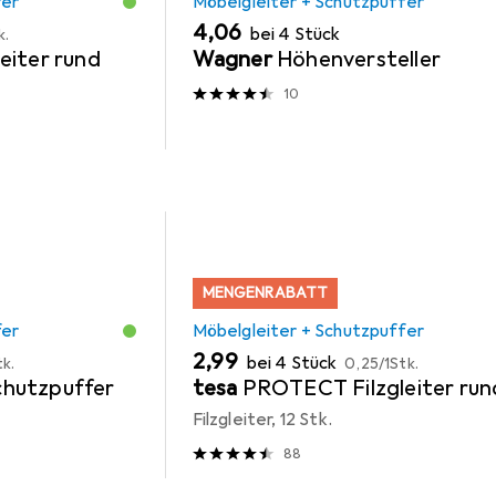
fer
Möbelgleiter + Schutzpuffer
EUR
4,06
bei 4 Stück
k.
eiter rund
Wagner
Höhenversteller
10
MENGENRABATT
fer
Möbelgleiter + Schutzpuffer
EUR
EUR
2,99
bei 4 Stück
tk.
0,25
/
1Stk.
hutzpuffer
tesa
PROTECT Filzgleiter run
Filzgleiter, 12 Stk.
88