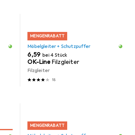
MENGENRABATT
Möbelgleiter + Schutzpuffer
EUR
6,59
bei 4 Stück
OK-Line
Filzgleiter
Filzgleiter
18
MENGENRABATT