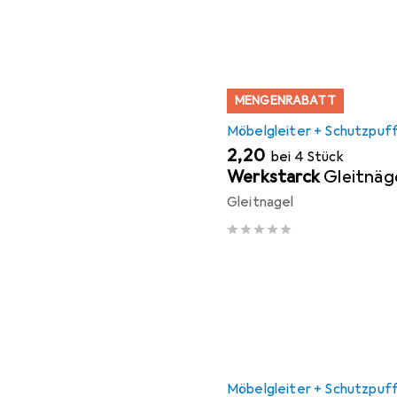
MENGENRABATT
Möbelgleiter + Schutzpuf
EUR
2,20
bei 4 Stück
Werkstarck
Gleitnäg
Gleitnagel
Möbelgleiter + Schutzpuf