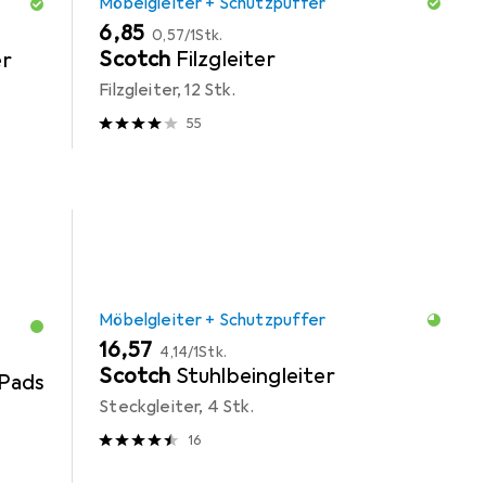
Möbelgleiter + Schutzpuffer
EUR
EUR
6,85
0,57
/
1Stk.
Scotch
Filzgleiter
er
Filzgleiter, 12 Stk.
55
Möbelgleiter + Schutzpuffer
EUR
EUR
16,57
4,14
/
1Stk.
Scotch
Stuhlbeingleiter
Pads
Steckgleiter, 4 Stk.
16