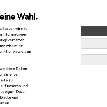
eine Wahl.
erfassen wir mit
nen
Möbel
Wohnzimmer
Regal
Vicco Eckschrank 
en Informationen
ungsverhalten
en wir, um dir
funktionen wie den
R
,21
cco
Eckschrank für Hausrat R-Line
wir diese Daten
onalisierte
eite zu
 auf unseren und
 Vicco Eckschrank für Hausra
zuzeigen. Dazu
Dritte und
rden.
 Zubehör zum Produkt Vicco Eckschrank für Hausrat R-Line aus