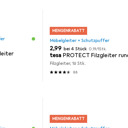
MENGENRABATT
fer
Möbelgleiter + Schutzpuffer
EUR
EUR
2,99
bei 4 Stück
0,19
/
1Stk.
leiter
tesa
PROTECT Filzgleiter run
Filzgleiter, 16 Stk.
88
MENGENRABATT