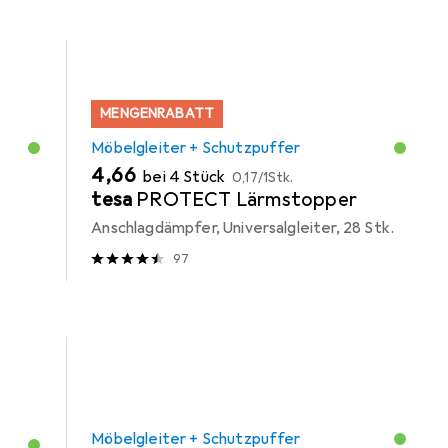
MENGENRABATT
Möbelgleiter + Schutzpuffer
EUR
EUR
4,66
bei 4 Stück
0,17
/
1Stk.
tesa
PROTECT Lärmstopper
Anschlagdämpfer, Universalgleiter, 28 Stk.
97
Möbelgleiter + Schutzpuffer