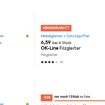
MENGENRABATT
fer
Möbelgleiter + Schutzpuffer
EUR
6,59
bei 4 Stück
k.
OK-Line
Filzgleiter
Filzgleiter
36
noch 1 Stück
nur noch 1 Stück
im Sale
im Sale
−10%
fer