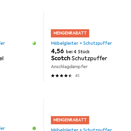
MENGENRABATT
fer
Möbelgleiter + Schutzpuffer
EUR
4,56
bei 4 Stück
el
Scotch
Schutzpuffer
Anschlagdämpfer
45
MENGENRABATT
fer
Möbelgleiter + Schutzpuffer