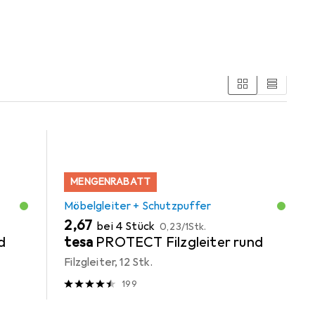
MENGENRABATT
Möbelgleiter + Schutzpuffer
EUR
EUR
2,67
bei 4 Stück
0,23
/
1Stk.
d
tesa
PROTECT Filzgleiter rund
Filzgleiter, 12 Stk.
199