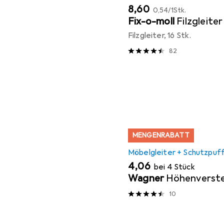
EUR
EUR
8,60
0,54
/
1Stk.
Fix-o-moll
Filzgleiter
Filzgleiter, 16 Stk.
82
MENGENRABATT
Möbelgleiter + Schutzpuf
EUR
4,06
bei 4 Stück
Wagner
Höhenverste
10