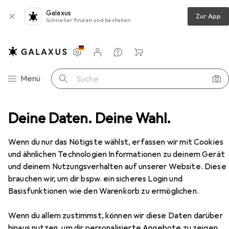
Galaxus
Zur App
Schneller finden und bestellen
Einstellungen
Kundenkonto
Vergleichslisten
Merklisten
Warenkorb
Navigation nach Kategorien
Menü
Suche
Wohnzimmer
Deine Daten. Deine Wahl.
Regal
Vicco Eckunterschrank R-Line
Zubehör
Wenn du nur das Nötigste wählst, erfassen wir mit Cookies
EUR
205,75
und ähnlichen Technologien Informationen zu deinem Gerät
Vicco
Eckunterschrank R-Line
und deinem Nutzungsverhalten auf unserer Website. Diese
86 x 60 x 81.60 cm
brauchen wir, um dir bspw. ein sicheres Login und
Basisfunktionen wie den Warenkorb zu ermöglichen.
Wenn du allem zustimmst, können wir diese Daten darüber
hinaus nutzen, um dir personalisierte Angebote zu zeigen,