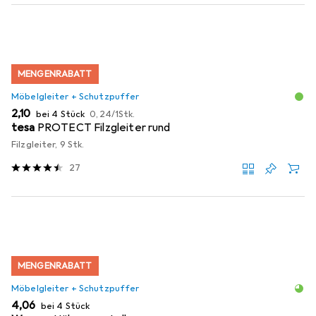
MENGENRABATT
Möbelgleiter + Schutzpuffer
EUR
EUR
2,10
bei 4 Stück
0,24
/
1Stk.
tesa
PROTECT Filzgleiter rund
Filzgleiter, 9 Stk.
27
MENGENRABATT
Möbelgleiter + Schutzpuffer
EUR
4,06
bei 4 Stück