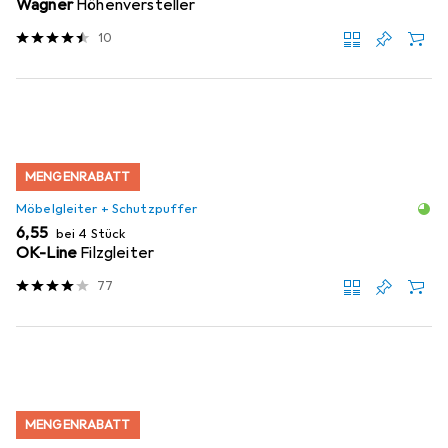
Wagner
Höhenversteller
10
MENGENRABATT
Möbelgleiter + Schutzpuffer
EUR
6,55
bei 4 Stück
OK-Line
Filzgleiter
77
MENGENRABATT