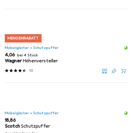
MENGENRABATT
Möbelgleiter + Schutzpuffer
EUR
4,06
bei 4 Stück
Wagner
Höhenversteller
10
Möbelgleiter + Schutzpuffer
EUR
18,86
Scotch
Schutzpuffer