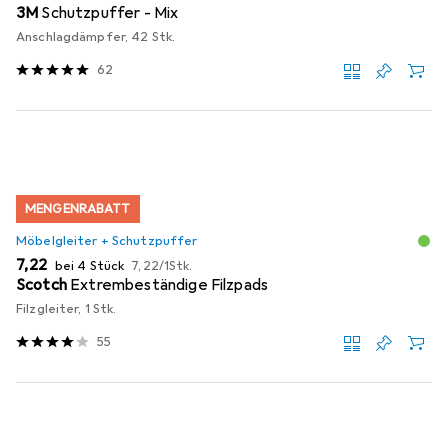
3M
Schutzpuffer - Mix
Anschlagdämpfer, 42 Stk.
62
MENGENRABATT
Möbelgleiter + Schutzpuffer
EUR
EUR
7,22
bei 4 Stück
7,22
/
1Stk.
Scotch
Extrembeständige Filzpads
Filzgleiter, 1 Stk.
55