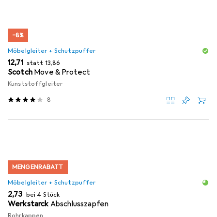
−8%
Möbelgleiter + Schutzpuffer
EUR
EUR
12,71
statt
13,86
Scotch
Move & Protect
Kunststoffgleiter
8
MENGENRABATT
Möbelgleiter + Schutzpuffer
EUR
2,73
bei 4 Stück
Werkstarck
Abschlusszapfen
Rohrkappen