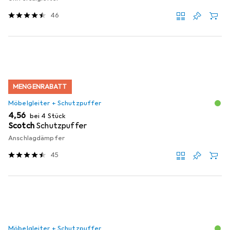
46
MENGENRABATT
Möbelgleiter + Schutzpuffer
EUR
4,56
bei 4 Stück
Scotch
Schutzpuffer
Anschlagdämpfer
45
Möbelgleiter + Schutzpuffer