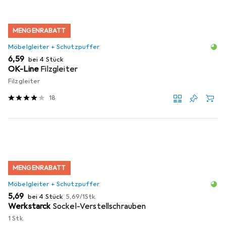
MENGENRABATT
Möbelgleiter + Schutzpuffer
EUR
6,59
bei 4 Stück
OK-Line
Filzgleiter
Filzgleiter
18
MENGENRABATT
Möbelgleiter + Schutzpuffer
EUR
EUR
5,69
bei 4 Stück
5,69
/
1Stk.
Werkstarck
Sockel-Verstellschrauben
1 Stk.