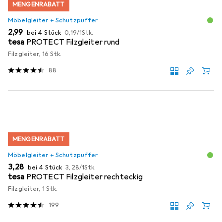
MENGENRABATT
Möbelgleiter + Schutzpuffer
EUR
EUR
2,99
bei 4 Stück
0,19
/
1Stk.
tesa
PROTECT Filzgleiter rund
Filzgleiter, 16 Stk.
88
MENGENRABATT
Möbelgleiter + Schutzpuffer
EUR
EUR
3,28
bei 4 Stück
3,28
/
1Stk.
tesa
PROTECT Filzgleiter rechteckig
Filzgleiter, 1 Stk.
199