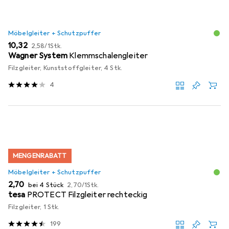
Möbelgleiter + Schutzpuffer
EUR
EUR
10,32
2,58
/
1Stk.
Wagner System
Klemmschalengleiter
Filzgleiter, Kunststoffgleiter, 4 Stk.
4
MENGENRABATT
Möbelgleiter + Schutzpuffer
EUR
EUR
2,70
bei 4 Stück
2,70
/
1Stk.
tesa
PROTECT Filzgleiter rechteckig
Filzgleiter, 1 Stk.
199