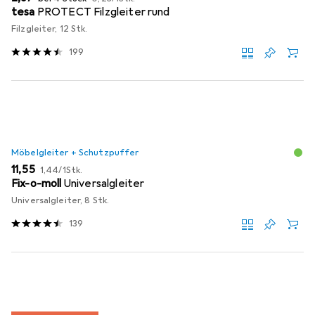
tesa
PROTECT Filzgleiter rund
Filzgleiter, 12 Stk.
199
Möbelgleiter + Schutzpuffer
EUR
EUR
11,55
1,44
/
1Stk.
Fix-o-moll
Universalgleiter
Universalgleiter, 8 Stk.
139