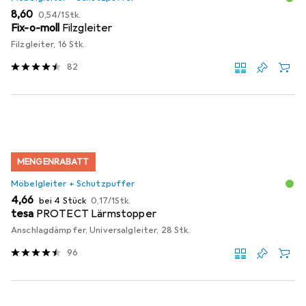
EUR
EUR
8,60
0,54
/
1Stk.
Fix-o-moll
Filzgleiter
Filzgleiter, 16 Stk.
82
MENGENRABATT
Möbelgleiter + Schutzpuffer
EUR
EUR
4,66
bei 4 Stück
0,17
/
1Stk.
tesa
PROTECT Lärmstopper
Anschlagdämpfer, Universalgleiter, 28 Stk.
96