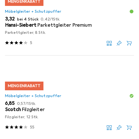
MENGENRABATT
Möbelgleiter + Schutzpuffer
EUR
EUR
3,32
bei 4 Stück
0,42
/
1Stk.
Hansi-Siebert
Parkettgleiter Premium
Parkettgleiter, 8 Stk.
5
MENGENRABATT
Möbelgleiter + Schutzpuffer
EUR
EUR
6,85
0,57
/
1Stk.
Scotch
Filzgleiter
Filzgleiter, 12 Stk.
55