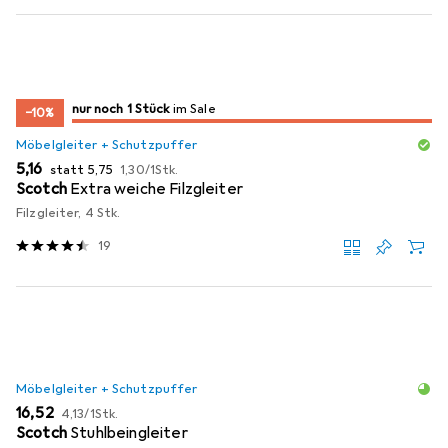
noch 1 Stück
nur noch 1 Stück
im Sale
im Sale
−10%
Möbelgleiter + Schutzpuffer
EUR
EUR
EUR
5,16
statt
5,75
1,30
/
1Stk.
Scotch
Extra weiche Filzgleiter
Filzgleiter, 4 Stk.
19
Möbelgleiter + Schutzpuffer
EUR
EUR
16,52
4,13
/
1Stk.
Scotch
Stuhlbeingleiter