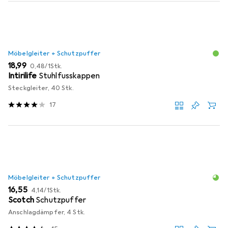
Möbelgleiter + Schutzpuffer
EUR
EUR
18,99
0,48
/
1Stk.
Intirilife
Stuhlfusskappen
Steckgleiter, 40 Stk.
17
Möbelgleiter + Schutzpuffer
EUR
EUR
16,55
4,14
/
1Stk.
Scotch
Schutzpuffer
Anschlagdämpfer, 4 Stk.