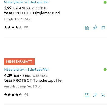
Möbelgleiter + Schutzpuffer
EUR
EUR
2,99
bei 4 Stück
0,25
/
1Stk.
tesa
PROTECT Filzgleiter rund
Filzgleiter, 12 Stk.
88
MENGENRABATT
Möbelgleiter + Schutzpuffer
EUR
EUR
4,39
bei 4 Stück
0,55
/
1Stk.
tesa
PROTECT Türschutzpuffer
Anschlagdämpfer, 8 Stk.
96