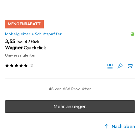
MENGENRABATT
Möbelgleiter + Schutzpuffer
EUR
3,55
bei 4 Stück
Wagner
Quickclick
Universalgleiter
2
48 von 686 Produkten
Mehr anzeigen
Nach oben