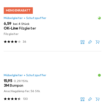
MENGENRABATT
Möbelgleiter + Schutzpuffer
EUR
6,59
bei 4 Stück
OK-Line
Filzgleiter
Filzgleiter
36
Möbelgleiter + Schutzpuffer
EUR
EUR
15,95
0,29
/
1Stk.
3M
Bumpon
Anschlagdämpfer, 56 Stk.
130