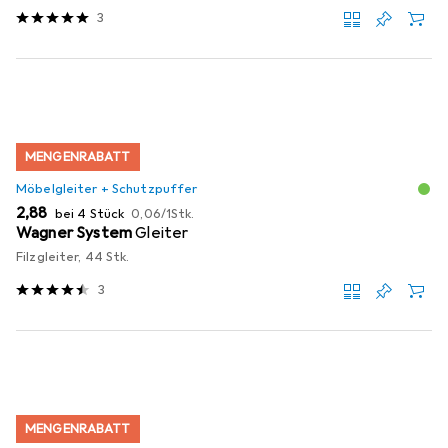
3
MENGENRABATT
Möbelgleiter + Schutzpuffer
EUR
EUR
2,88
bei 4 Stück
0,06
/
1Stk.
Wagner System
Gleiter
Filzgleiter, 44 Stk.
3
MENGENRABATT