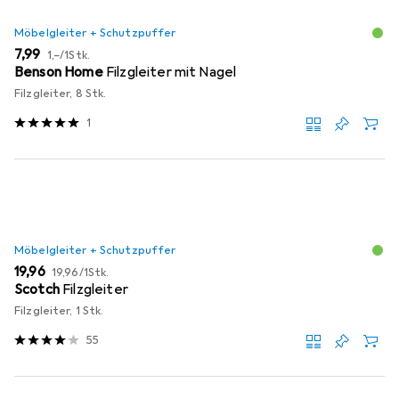
Möbelgleiter + Schutzpuffer
EUR
EUR
7,99
1,–
/
1Stk.
Benson Home
Filzgleiter mit Nagel
Filzgleiter, 8 Stk.
1
Möbelgleiter + Schutzpuffer
EUR
EUR
19,96
19,96
/
1Stk.
Scotch
Filzgleiter
Filzgleiter, 1 Stk.
55