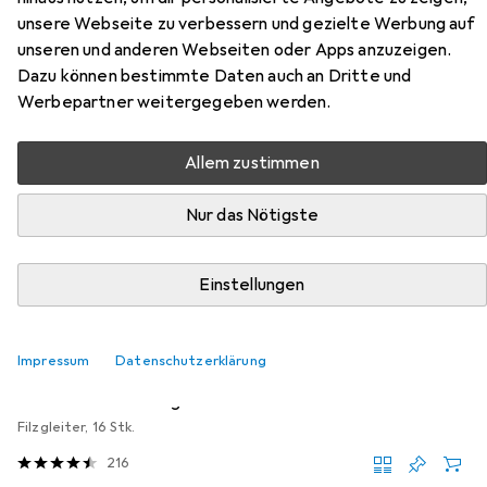
Zubehör für Vicco
unsere Webseite zu verbessern und gezielte Werbung auf
Eckunterschrank R-Line
unseren und anderen Webseiten oder Apps anzuzeigen.
Dazu können bestimmte Daten auch an Dritte und
Hier findest du passendes Zubehör zum Produkt Vicco
Werbepartner weitergegeben werden.
Eckunterschrank R-Line aus der Kategorie Möbelgleiter +
Schutzpuffer.
Allem zustimmen
Relevanz
Nur das Nötigste
Produktliste
Einstellungen
MENGENRABATT
Möbelgleiter + Schutzpuffer
Impressum
Datenschutzerklärung
EUR
EUR
4,17
bei 4 Stück
0,26
/
1Stk.
tesa
PROTECT Filzgleiter rund
Filzgleiter, 16 Stk.
216