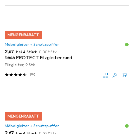
MENGENRABATT
Möbelgleiter + Schutzpuffer
EUR
EUR
2,67
bei 4 Stück
0,30
/
1Stk.
tesa
PROTECT Filzgleiter rund
Filzgleiter, 9 Stk.
199
MENGENRABATT
Möbelgleiter + Schutzpuffer
EUR
EUR
2,67
bei 4 Stück
0,23
/
1Stk.