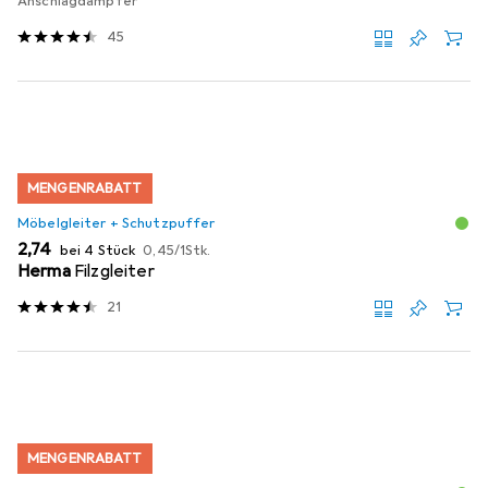
Anschlagdämpfer
45
MENGENRABATT
Möbelgleiter + Schutzpuffer
EUR
EUR
2,74
bei 4 Stück
0,45
/
1Stk.
Herma
Filzgleiter
21
MENGENRABATT