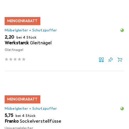
MENGENRABATT
Möbelgleiter + Schutzpuffer
EUR
2,20
bei 4 Stück
Werkstarck
Gleitnägel
Gleitnagel
MENGENRABATT
Möbelgleiter + Schutzpuffer
EUR
5,75
bei 4 Stück
Franko
Sockelverstellfüsse
Universalgleiter