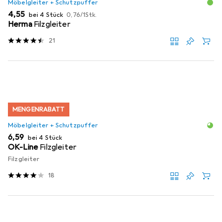
Möbelgleiter + Schutzpuffer
EUR
EUR
4,55
bei 4 Stück
0,76
/
1Stk.
Herma
Filzgleiter
21
MENGENRABATT
Möbelgleiter + Schutzpuffer
EUR
6,59
bei 4 Stück
OK-Line
Filzgleiter
Filzgleiter
18