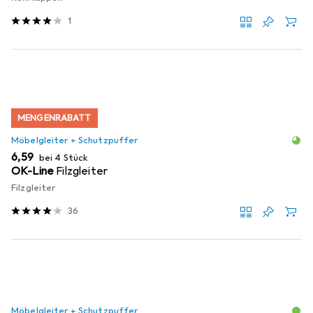
1
MENGENRABATT
Möbelgleiter + Schutzpuffer
EUR
6,59
bei 4 Stück
OK-Line
Filzgleiter
Filzgleiter
36
Möbelgleiter + Schutzpuffer