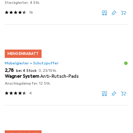
Steckgleiter, 4 Stk.
16
MENGENRABATT
Möbelgleiter + Schutzpuffer
EUR
EUR
2,78
bei 4 Stück
0,23
/
1Stk.
Wagner System
Anti-Rutsch-Pads
Anschlagdämpfer, 12 Stk.
4