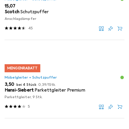
EUR
15,07
Scotch
Schutzpuffer
Anschlagdämpfer
45
MENGENRABATT
Möbelgleiter + Schutzpuffer
EUR
EUR
3,50
bei 4 Stück
0,39
/
1Stk.
Hansi-Siebert
Parkettgleiter Premium
Parkettgleiter, 9 Stk.
5