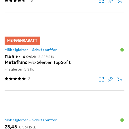
45
MENGENRABATT
Möbelgleiter + Schutzpuffer
EUR
EUR
11,65
bei 4 Stück
2,33
/
1Stk.
Metafranc
Filz-Gleiter TopSoft
Filzgleiter, 5 Stk.
2
Möbelgleiter + Schutzpuffer
EUR
EUR
23,48
0,56
/
1Stk.