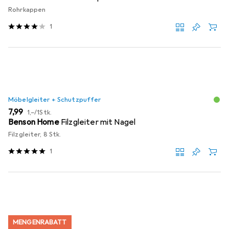
Rohrkappen
1
Möbelgleiter + Schutzpuffer
EUR
EUR
7,99
1,–
/
1Stk.
Benson Home
Filzgleiter mit Nagel
Filzgleiter, 8 Stk.
1
MENGENRABATT