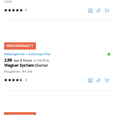
1 Stk.
3
MENGENRABATT
Möbelgleiter + Schutzpuffer
EUR
EUR
2,88
bei 4 Stück
0,06
/
1Stk.
Wagner System
Gleiter
Filzgleiter, 44 Stk.
3