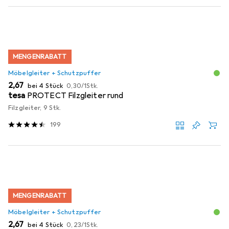
MENGENRABATT
Möbelgleiter + Schutzpuffer
EUR
EUR
2,67
bei 4 Stück
0,30
/
1Stk.
tesa
PROTECT Filzgleiter rund
Filzgleiter, 9 Stk.
199
MENGENRABATT
Möbelgleiter + Schutzpuffer
EUR
EUR
2,67
bei 4 Stück
0,23
/
1Stk.