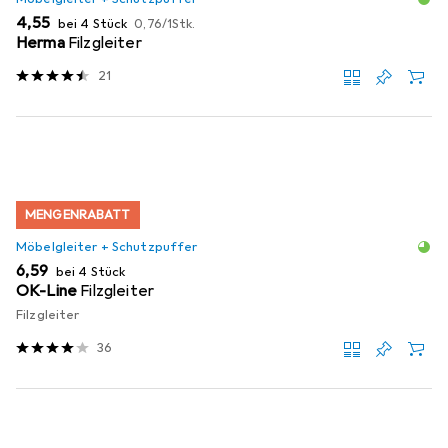
EUR
EUR
4,55
bei 4 Stück
0,76
/
1Stk.
Herma
Filzgleiter
21
MENGENRABATT
Möbelgleiter + Schutzpuffer
EUR
6,59
bei 4 Stück
OK-Line
Filzgleiter
Filzgleiter
36