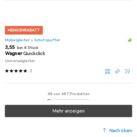
MENGENRABATT
Möbelgleiter + Schutzpuffer
EUR
3,55
bei 4 Stück
Wagner
Quickclick
Universalgleiter
2
48 von 687 Produkten
Mehr anzeigen
Nach oben