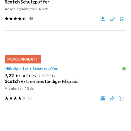
Scotch
Schutzpuffer
Anschlagdämpfer, 4 Stk.
45
MENGENRABATT
Möbelgleiter + Schutzpuffer
EUR
EUR
7,22
bei 4 Stück
7,22
/
1Stk.
Scotch
Extrembeständige Filzpads
Filzgleiter, 1 Stk.
55