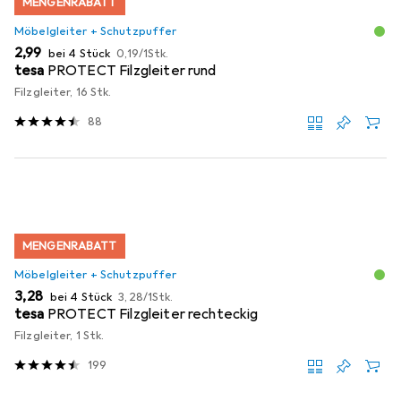
MENGENRABATT
Möbelgleiter + Schutzpuffer
EUR
EUR
2,99
bei 4 Stück
0,19
/
1Stk.
tesa
PROTECT Filzgleiter rund
Filzgleiter, 16 Stk.
88
MENGENRABATT
Möbelgleiter + Schutzpuffer
EUR
EUR
3,28
bei 4 Stück
3,28
/
1Stk.
tesa
PROTECT Filzgleiter rechteckig
Filzgleiter, 1 Stk.
199