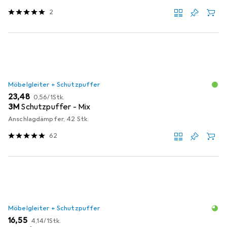
2
Möbelgleiter + Schutzpuffer
EUR
EUR
23,48
0,56
/
1Stk.
3M
Schutzpuffer - Mix
Anschlagdämpfer, 42 Stk.
62
Möbelgleiter + Schutzpuffer
EUR
EUR
16,55
4,14
/
1Stk.