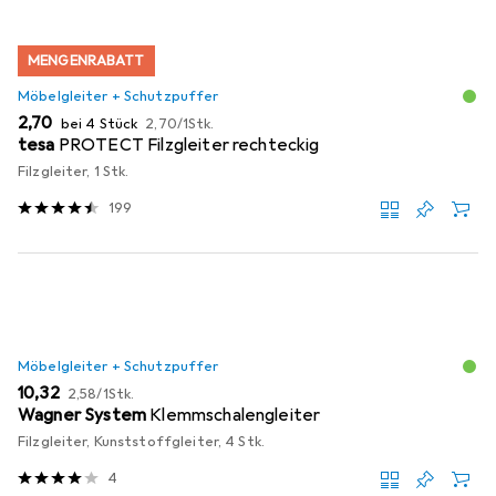
MENGENRABATT
Möbelgleiter + Schutzpuffer
EUR
EUR
2,70
bei 4 Stück
2,70
/
1Stk.
tesa
PROTECT Filzgleiter rechteckig
Filzgleiter, 1 Stk.
199
Möbelgleiter + Schutzpuffer
EUR
EUR
10,32
2,58
/
1Stk.
Wagner System
Klemmschalengleiter
Filzgleiter, Kunststoffgleiter, 4 Stk.
4