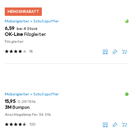
MENGENRABATT
Möbelgleiter + Schutzpuffer
EUR
6,59
bei 4 Stück
OK-Line
Filzgleiter
Filzgleiter
18
Möbelgleiter + Schutzpuffer
EUR
EUR
15,95
0,29
/
1Stk.
3M
Bumpon
Anschlagdämpfer, 56 Stk.
130