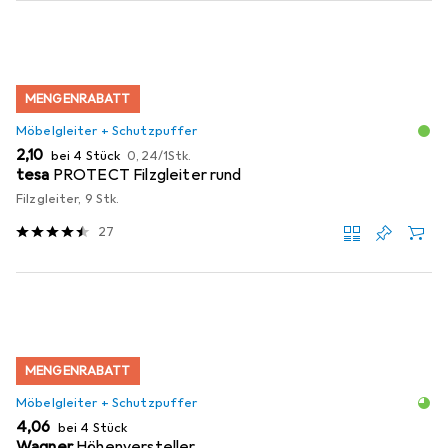
MENGENRABATT
Möbelgleiter + Schutzpuffer
EUR
EUR
2,10
bei 4 Stück
0,24
/
1Stk.
tesa
PROTECT Filzgleiter rund
Filzgleiter, 9 Stk.
27
MENGENRABATT
Möbelgleiter + Schutzpuffer
EUR
4,06
bei 4 Stück
Wagner
Höhenversteller