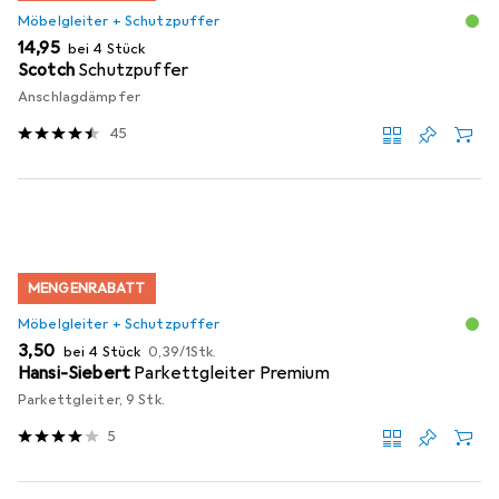
Möbelgleiter + Schutzpuffer
EUR
14,95
bei 4 Stück
Scotch
Schutzpuffer
Anschlagdämpfer
45
MENGENRABATT
Möbelgleiter + Schutzpuffer
EUR
EUR
3,50
bei 4 Stück
0,39
/
1Stk.
Hansi-Siebert
Parkettgleiter Premium
Parkettgleiter, 9 Stk.
5