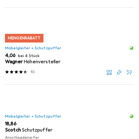
MENGENRABATT
Möbelgleiter + Schutzpuffer
EUR
4,06
bei 4 Stück
Wagner
Höhenversteller
10
Möbelgleiter + Schutzpuffer
EUR
18,86
Scotch
Schutzpuffer
Anschlagdämpfer