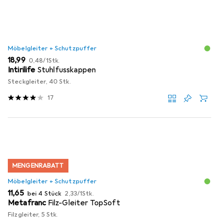
Möbelgleiter + Schutzpuffer
EUR
EUR
18,99
0,48
/
1Stk.
Intirilife
Stuhlfusskappen
Steckgleiter, 40 Stk.
17
MENGENRABATT
Möbelgleiter + Schutzpuffer
EUR
EUR
11,65
bei 4 Stück
2,33
/
1Stk.
Metafranc
Filz-Gleiter TopSoft
Filzgleiter, 5 Stk.