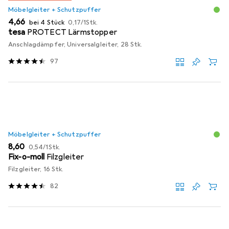
Möbelgleiter + Schutzpuffer
EUR
EUR
4,66
bei 4 Stück
0,17
/
1Stk.
tesa
PROTECT Lärmstopper
Anschlagdämpfer, Universalgleiter, 28 Stk.
97
Möbelgleiter + Schutzpuffer
EUR
EUR
8,60
0,54
/
1Stk.
Fix-o-moll
Filzgleiter
Filzgleiter, 16 Stk.
82