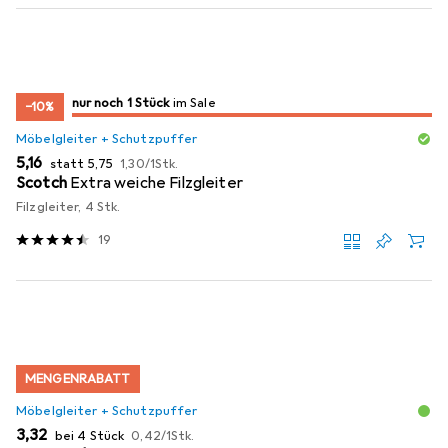
noch 1 Stück
nur noch 1 Stück
im Sale
im Sale
−10%
Möbelgleiter + Schutzpuffer
EUR
EUR
EUR
5,16
statt
5,75
1,30
/
1Stk.
Scotch
Extra weiche Filzgleiter
Filzgleiter, 4 Stk.
19
MENGENRABATT
Möbelgleiter + Schutzpuffer
EUR
EUR
3,32
bei 4 Stück
0,42
/
1Stk.