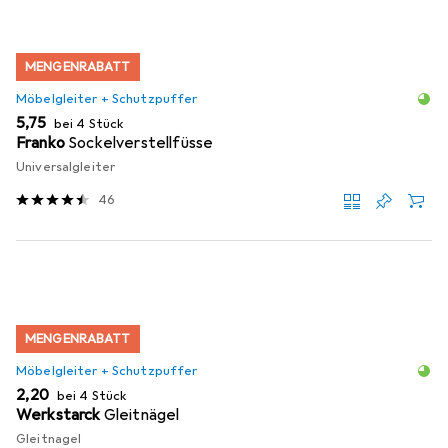
MENGENRABATT
Möbelgleiter + Schutzpuffer
EUR
5,75
bei 4 Stück
Franko
Sockelverstellfüsse
Universalgleiter
46
MENGENRABATT
Möbelgleiter + Schutzpuffer
EUR
2,20
bei 4 Stück
Werkstarck
Gleitnägel
Gleitnagel