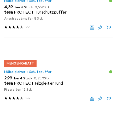
Möbelgleiter + Schutzpuffer
EUR
EUR
4,39
bei 4 Stück
0,55
/
1Stk.
tesa
PROTECT Türschutzpuffer
Anschlagdämpfer, 8 Stk.
97
MENGENRABATT
Möbelgleiter + Schutzpuffer
EUR
EUR
2,99
bei 4 Stück
0,25
/
1Stk.
tesa
PROTECT Filzgleiter rund
Filzgleiter, 12 Stk.
88