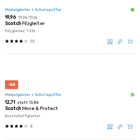
Möbelgleiter + Schutzpuffer
EUR
EUR
19,96
19,96
/
1Stk.
Scotch
Filzgleiter
Filzgleiter, 1 Stk.
55
−8%
Möbelgleiter + Schutzpuffer
EUR
EUR
12,71
statt
13,86
Scotch
Move & Protect
Kunststoffgleiter
8