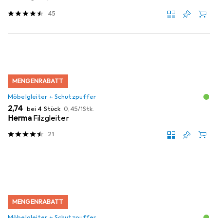
45
MENGENRABATT
Möbelgleiter + Schutzpuffer
EUR
EUR
2,74
bei 4 Stück
0,45
/
1Stk.
Herma
Filzgleiter
21
MENGENRABATT
Möbelgleiter + Schutzpuffer