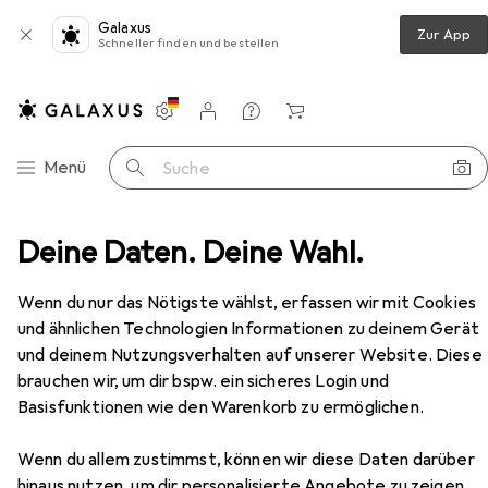
Galaxus
Zur App
Schneller finden und bestellen
Einstellungen
Kundenkonto
Vergleichslisten
Merklisten
Warenkorb
Navigation nach Kategorien
Menü
Suche
Wohnzimmer
Deine Daten. Deine Wahl.
Regal
Vicco Hängeschrank R-Line
Zubehör
Wenn du nur das Nötigste wählst, erfassen wir mit Cookies
EUR
90,32
und ähnlichen Technologien Informationen zu deinem Gerät
Vicco
Hängeschrank R-Line
und deinem Nutzungsverhalten auf unserer Website. Diese
60 x 31 x 60 cm
brauchen wir, um dir bspw. ein sicheres Login und
Basisfunktionen wie den Warenkorb zu ermöglichen.
Wenn du allem zustimmst, können wir diese Daten darüber
Zubehör für Vicco Hängeschrank
hinaus nutzen, um dir personalisierte Angebote zu zeigen,