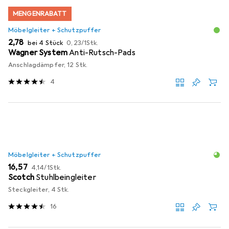
MENGENRABATT
Möbelgleiter + Schutzpuffer
EUR
EUR
2,78
bei 4 Stück
0,23
/
1Stk.
Wagner System
Anti-Rutsch-Pads
Anschlagdämpfer, 12 Stk.
4
Möbelgleiter + Schutzpuffer
EUR
EUR
16,57
4,14
/
1Stk.
Scotch
Stuhlbeingleiter
Steckgleiter, 4 Stk.
16