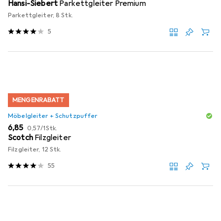
Hansi-Siebert
Parkettgleiter Premium
Parkettgleiter, 8 Stk.
5
MENGENRABATT
Möbelgleiter + Schutzpuffer
EUR
EUR
6,85
0,57
/
1Stk.
Scotch
Filzgleiter
Filzgleiter, 12 Stk.
55