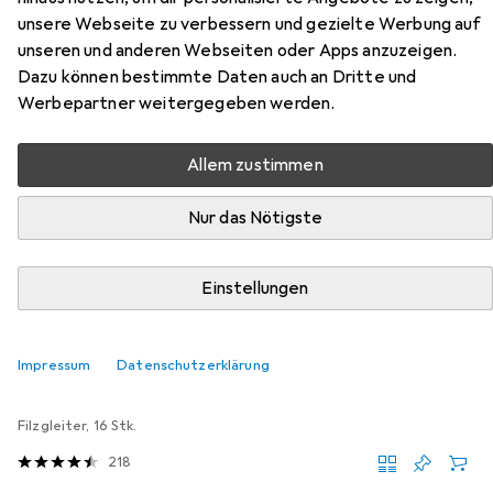
unsere Webseite zu verbessern und gezielte Werbung auf
R-Line
unseren und anderen Webseiten oder Apps anzuzeigen.
Dazu können bestimmte Daten auch an Dritte und
Hier findest du passendes Zubehör zum Produkt Vicco
Werbepartner weitergegeben werden.
Hängeschrank R-Line aus der Kategorie Möbelgleiter +
Schutzpuffer.
Allem zustimmen
Relevanz
Nur das Nötigste
Produktliste
Einstellungen
MENGENRABATT
Möbelgleiter + Schutzpuffer
Impressum
Datenschutzerklärung
EUR
EUR
4,17
bei 4 Stück
0,26
/
1Stk.
tesa
PROTECT Filzgleiter rund
Filzgleiter, 16 Stk.
218