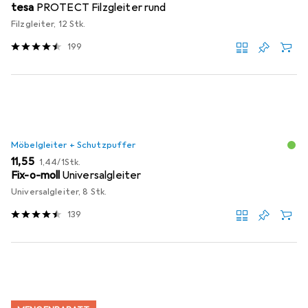
tesa
PROTECT Filzgleiter rund
Filzgleiter, 12 Stk.
199
Möbelgleiter + Schutzpuffer
EUR
EUR
11,55
1,44
/
1Stk.
Fix-o-moll
Universalgleiter
Universalgleiter, 8 Stk.
139