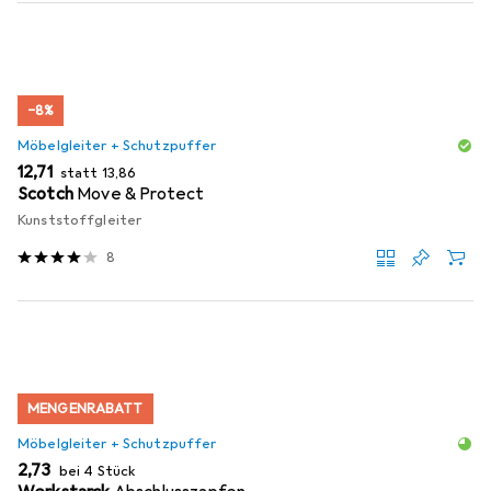
−8%
Möbelgleiter + Schutzpuffer
EUR
EUR
12,71
statt
13,86
Scotch
Move & Protect
Kunststoffgleiter
8
MENGENRABATT
Möbelgleiter + Schutzpuffer
EUR
2,73
bei 4 Stück