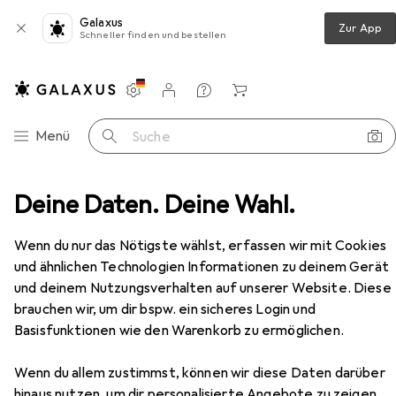
Galaxus
Zur App
Schneller finden und bestellen
Einstellungen
Kundenkonto
Vergleichslisten
Merklisten
Warenkorb
Navigation nach Kategorien
Menü
Suche
mmer
Deine Daten. Deine Wahl.
Regal
Vicco Küchenunterschrank Fame-Line
Zubehör
Wenn du nur das Nötigste wählst, erfassen wir mit Cookies
und ähnlichen Technologien Informationen zu deinem Gerät
EUR
181,95
und deinem Nutzungsverhalten auf unserer Website. Diese
Vicco
Küchenunterschrank Fame-Line
brauchen wir, um dir bspw. ein sicheres Login und
60 x 60 x 82 cm
Basisfunktionen wie den Warenkorb zu ermöglichen.
Wenn du allem zustimmst, können wir diese Daten darüber
hinaus nutzen, um dir personalisierte Angebote zu zeigen,