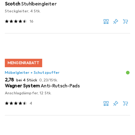
Scotch
Stuhlbeingleiter
Steckgleiter, 4 Stk.
16
MENGENRABATT
Möbelgleiter + Schutzpuffer
EUR
EUR
2,78
bei 4 Stück
0,23
/
1Stk.
Wagner System
Anti-Rutsch-Pads
Anschlagdämpfer, 12 Stk.
4