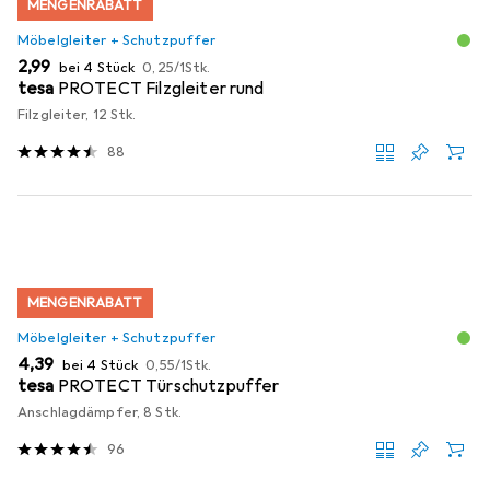
MENGENRABATT
Möbelgleiter + Schutzpuffer
EUR
EUR
2,99
bei 4 Stück
0,25
/
1Stk.
tesa
PROTECT Filzgleiter rund
Filzgleiter, 12 Stk.
88
MENGENRABATT
Möbelgleiter + Schutzpuffer
EUR
EUR
4,39
bei 4 Stück
0,55
/
1Stk.
tesa
PROTECT Türschutzpuffer
Anschlagdämpfer, 8 Stk.
96