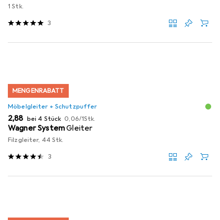
1 Stk.
3
MENGENRABATT
Möbelgleiter + Schutzpuffer
EUR
EUR
2,88
bei 4 Stück
0,06
/
1Stk.
Wagner System
Gleiter
Filzgleiter, 44 Stk.
3