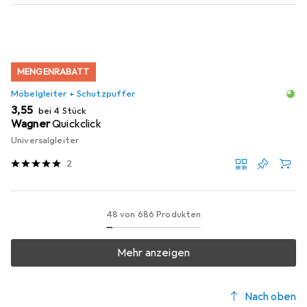
MENGENRABATT
Möbelgleiter + Schutzpuffer
EUR
3,55
bei 4 Stück
Wagner
Quickclick
Universalgleiter
2
48 von 686 Produkten
Mehr anzeigen
Nach oben