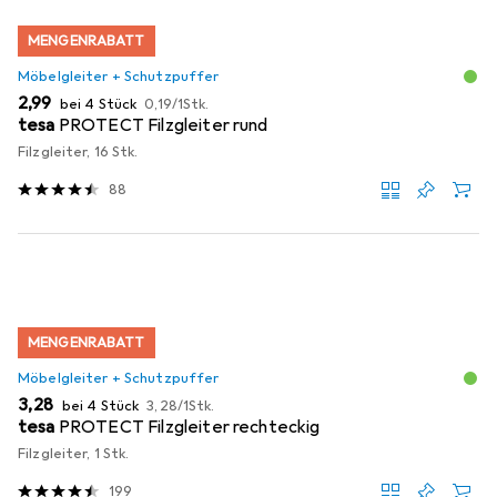
MENGENRABATT
Möbelgleiter + Schutzpuffer
EUR
EUR
2,99
bei 4 Stück
0,19
/
1Stk.
tesa
PROTECT Filzgleiter rund
Filzgleiter, 16 Stk.
88
MENGENRABATT
Möbelgleiter + Schutzpuffer
EUR
EUR
3,28
bei 4 Stück
3,28
/
1Stk.
tesa
PROTECT Filzgleiter rechteckig
Filzgleiter, 1 Stk.
199