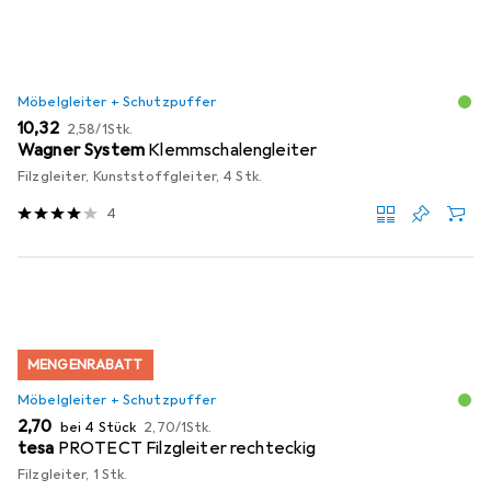
Möbelgleiter + Schutzpuffer
EUR
EUR
10,32
2,58
/
1Stk.
Wagner System
Klemmschalengleiter
Filzgleiter, Kunststoffgleiter, 4 Stk.
4
MENGENRABATT
Möbelgleiter + Schutzpuffer
EUR
EUR
2,70
bei 4 Stück
2,70
/
1Stk.
tesa
PROTECT Filzgleiter rechteckig
Filzgleiter, 1 Stk.