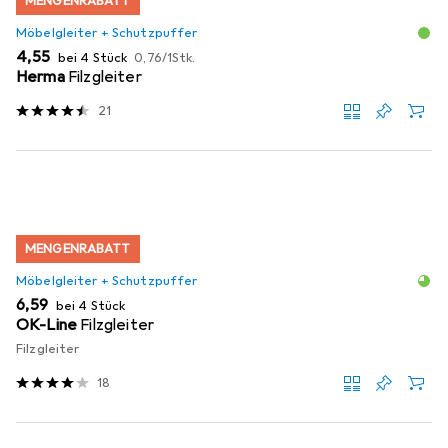
MENGENRABATT
Möbelgleiter + Schutzpuffer
EUR
EUR
4,55
bei 4 Stück
0,76
/
1Stk.
Herma
Filzgleiter
21
MENGENRABATT
Möbelgleiter + Schutzpuffer
EUR
6,59
bei 4 Stück
OK-Line
Filzgleiter
Filzgleiter
18