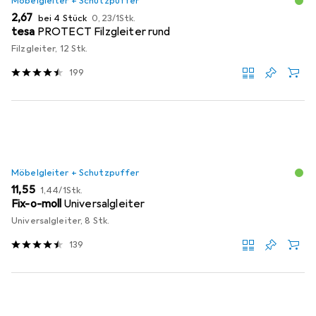
Möbelgleiter + Schutzpuffer
EUR
EUR
2,67
bei 4 Stück
0,23
/
1Stk.
tesa
PROTECT Filzgleiter rund
Filzgleiter, 12 Stk.
199
Möbelgleiter + Schutzpuffer
EUR
EUR
11,55
1,44
/
1Stk.
Fix-o-moll
Universalgleiter
Universalgleiter, 8 Stk.
139