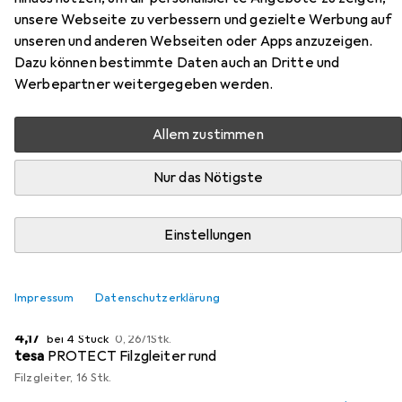
unsere Webseite zu verbessern und gezielte Werbung auf
Zubehör für Vicco
unseren und anderen Webseiten oder Apps anzuzeigen.
Küchenunterschrank Fame-Line
Dazu können bestimmte Daten auch an Dritte und
Werbepartner weitergegeben werden.
Hier findest du passendes Zubehör zum Produkt Vicco
Küchenunterschrank Fame-Line aus der Kategorie
Allem zustimmen
Möbelgleiter + Schutzpuffer.
Nur das Nötigste
Relevanz
Produktliste
Einstellungen
MENGENRABATT
Impressum
Datenschutzerklärung
Möbelgleiter + Schutzpuffer
EUR
EUR
4,17
bei 4 Stück
0,26
/
1Stk.
tesa
PROTECT Filzgleiter rund
Filzgleiter, 16 Stk.