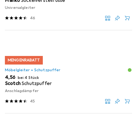
Franko
Sockelverstellfüsse
Universalgleiter
46
MENGENRABATT
Möbelgleiter + Schutzpuffer
EUR
4,56
bei 4 Stück
Scotch
Schutzpuffer
Anschlagdämpfer
45