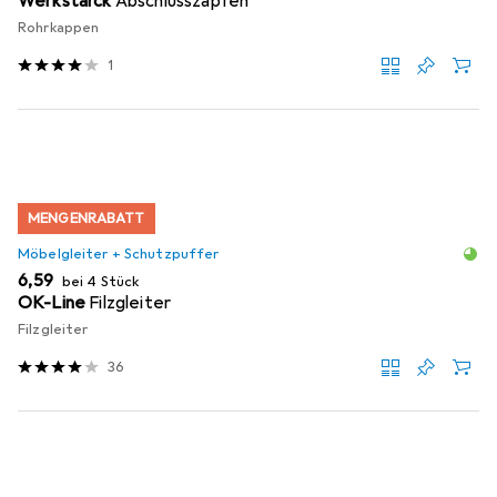
Werkstarck
Abschlusszapfen
Rohrkappen
1
MENGENRABATT
Möbelgleiter + Schutzpuffer
EUR
6,59
bei 4 Stück
OK-Line
Filzgleiter
Filzgleiter
36