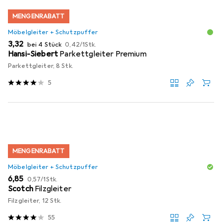
MENGENRABATT
Möbelgleiter + Schutzpuffer
EUR
EUR
3,32
bei 4 Stück
0,42
/
1Stk.
Hansi-Siebert
Parkettgleiter Premium
Parkettgleiter, 8 Stk.
5
MENGENRABATT
Möbelgleiter + Schutzpuffer
EUR
EUR
6,85
0,57
/
1Stk.
Scotch
Filzgleiter
Filzgleiter, 12 Stk.
55