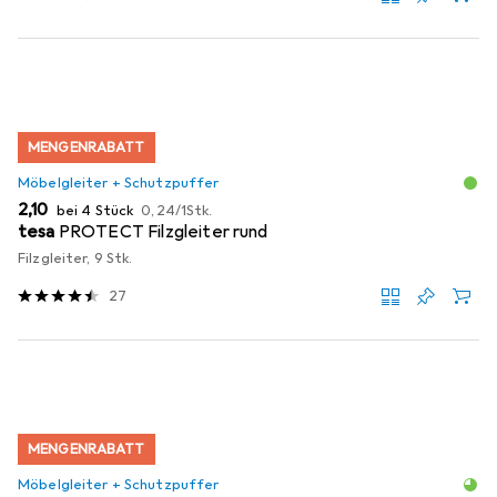
MENGENRABATT
Möbelgleiter + Schutzpuffer
EUR
EUR
2,10
bei 4 Stück
0,24
/
1Stk.
tesa
PROTECT Filzgleiter rund
Filzgleiter, 9 Stk.
27
MENGENRABATT
Möbelgleiter + Schutzpuffer