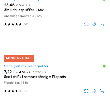
EUR
EUR
23,48
0,56
/
1Stk.
3M
Schutzpuffer - Mix
Anschlagdämpfer, 42 Stk.
62
MENGENRABATT
Möbelgleiter + Schutzpuffer
EUR
EUR
7,22
bei 4 Stück
7,22
/
1Stk.
Scotch
Extrembeständige Filzpads
Filzgleiter, 1 Stk.
55