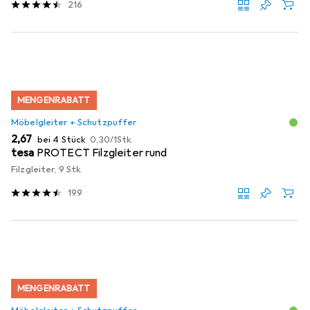
216
MENGENRABATT
Möbelgleiter + Schutzpuffer
EUR
EUR
2,67
bei 4 Stück
0,30
/
1Stk.
tesa
PROTECT Filzgleiter rund
Filzgleiter, 9 Stk.
199
MENGENRABATT