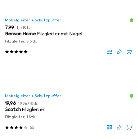
Möbelgleiter + Schutzpuffer
EUR
EUR
7,99
1,–
/
1Stk.
Benson Home
Filzgleiter mit Nagel
Filzgleiter, 8 Stk.
1
Möbelgleiter + Schutzpuffer
EUR
EUR
19,96
19,96
/
1Stk.
Scotch
Filzgleiter
Filzgleiter, 1 Stk.
55