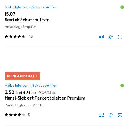
Möbelgleiter + Schutzpuffer
EUR
15,07
Scotch
Schutzpuffer
Anschlagdämpfer
45
MENGENRABATT
Möbelgleiter + Schutzpuffer
EUR
EUR
3,50
bei 4 Stück
0,39
/
1Stk.
Hansi-Siebert
Parkettgleiter Premium
Parkettgleiter, 9 Stk.
5