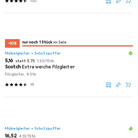
130
noch 1 Stück
nur noch 1 Stück
im Sale
im Sale
−10%
Möbelgleiter + Schutzpuffer
EUR
EUR
EUR
5,16
statt
5,75
1,30
/
1Stk.
Scotch
Extra weiche Filzgleiter
Filzgleiter, 4 Stk.
19
Möbelgleiter + Schutzpuffer
EUR
EUR
16,52
4,13
/
1Stk.