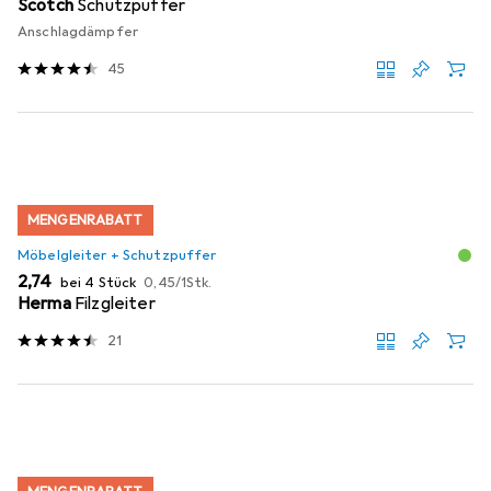
Scotch
Schutzpuffer
Anschlagdämpfer
45
MENGENRABATT
Möbelgleiter + Schutzpuffer
EUR
EUR
2,74
bei 4 Stück
0,45
/
1Stk.
Herma
Filzgleiter
21