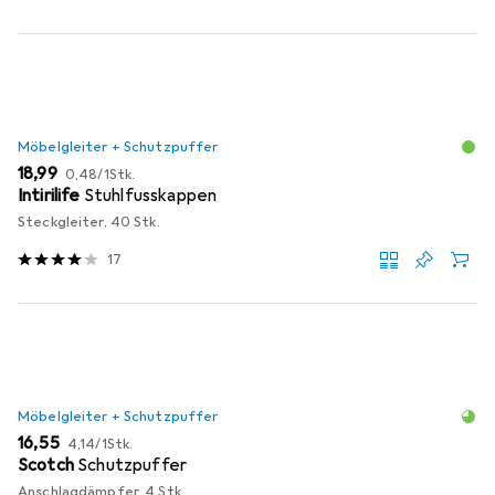
Möbelgleiter + Schutzpuffer
EUR
EUR
18,99
0,48
/
1Stk.
Intirilife
Stuhlfusskappen
Steckgleiter, 40 Stk.
17
Möbelgleiter + Schutzpuffer
EUR
EUR
16,55
4,14
/
1Stk.
Scotch
Schutzpuffer
Anschlagdämpfer, 4 Stk.