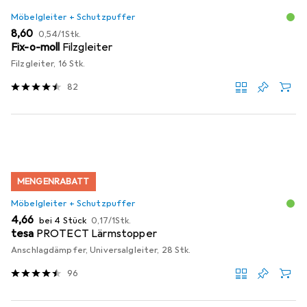
Möbelgleiter + Schutzpuffer
EUR
EUR
8,60
0,54
/
1Stk.
Fix-o-moll
Filzgleiter
Filzgleiter, 16 Stk.
82
MENGENRABATT
Möbelgleiter + Schutzpuffer
EUR
EUR
4,66
bei 4 Stück
0,17
/
1Stk.
tesa
PROTECT Lärmstopper
Anschlagdämpfer, Universalgleiter, 28 Stk.
96