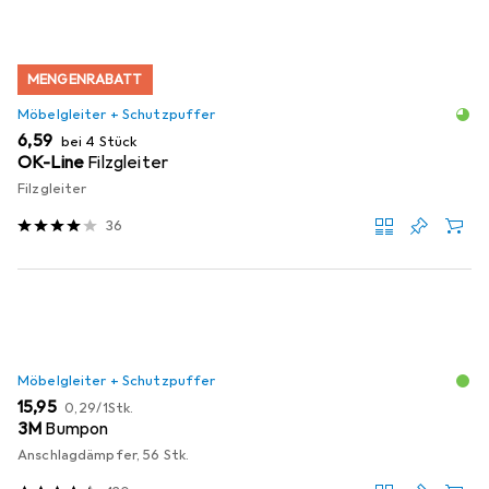
MENGENRABATT
Möbelgleiter + Schutzpuffer
EUR
6,59
bei 4 Stück
OK-Line
Filzgleiter
Filzgleiter
36
Möbelgleiter + Schutzpuffer
EUR
EUR
15,95
0,29
/
1Stk.
3M
Bumpon
Anschlagdämpfer, 56 Stk.