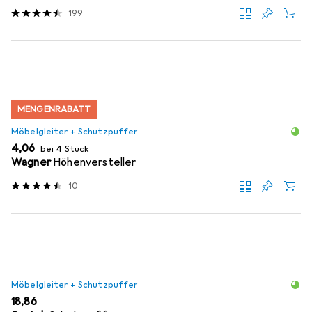
199
MENGENRABATT
Möbelgleiter + Schutzpuffer
EUR
4,06
bei 4 Stück
Wagner
Höhenversteller
10
Möbelgleiter + Schutzpuffer
EUR
18,86