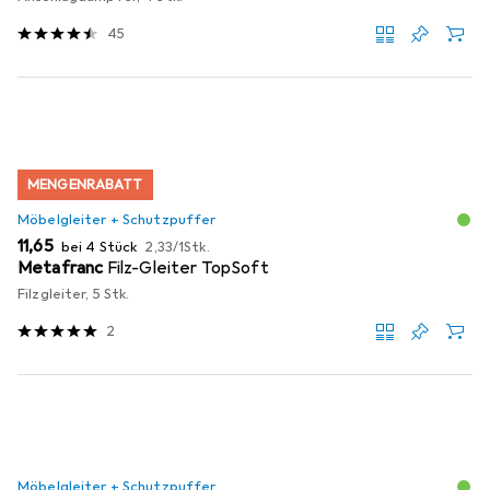
45
MENGENRABATT
Möbelgleiter + Schutzpuffer
EUR
EUR
11,65
bei 4 Stück
2,33
/
1Stk.
Metafranc
Filz-Gleiter TopSoft
Filzgleiter, 5 Stk.
2
Möbelgleiter + Schutzpuffer