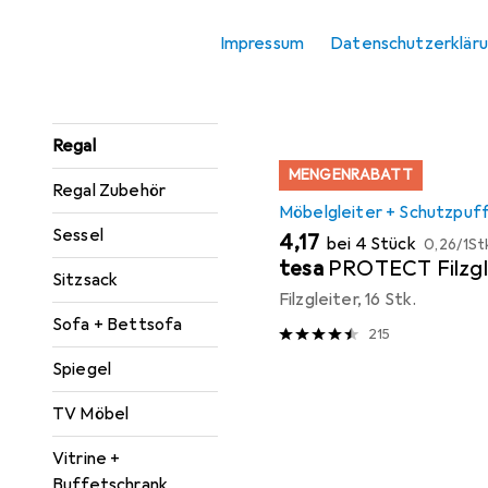
Sortieren nach
:
Relevanz
Konsolentisch
Impressum
Datenschutzerklär
Produktliste
Paravent +
Raumteiler
Regal
MENGENRABATT
Regal Zubehör
Möbelgleiter + Schutzpuf
Sessel
EUR
EUR
4,17
bei 4 Stück
0,26
/
1St
tesa
PROTECT Filzgl
Sitzsack
Filzgleiter, 16 Stk.
Sofa + Bettsofa
215
Spiegel
TV Möbel
Vitrine +
Buffetschrank