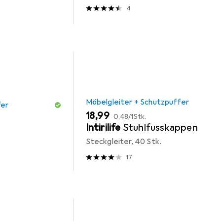
4
Möbelgleiter + Schutzpuffer
fer
EUR
EUR
18,99
0,48
/
1Stk.
Intirilife
Stuhlfusskappen
Steckgleiter, 40 Stk.
17