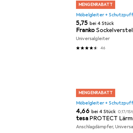
MENGENRABATT
Möbelgleiter + Schutzpuf
EUR
5,75
bei 4 Stück
Franko
Sockelverstel
Universalgleiter
46
MENGENRABATT
Möbelgleiter + Schutzpuf
EUR
EUR
4,66
bei 4 Stück
0,17
/
1St
tesa
PROTECT Lärm
Anschlagdämpfer, Universal