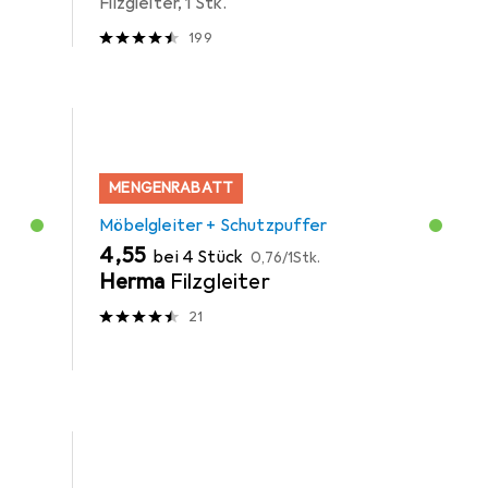
Filzgleiter, 1 Stk.
199
MENGENRABATT
Möbelgleiter + Schutzpuffer
EUR
EUR
4,55
bei 4 Stück
0,76
/
1Stk.
Herma
Filzgleiter
21