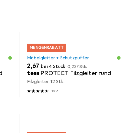
MENGENRABATT
Möbelgleiter + Schutzpuffer
EUR
EUR
2,67
bei 4 Stück
0,23
/
1Stk.
d
tesa
PROTECT Filzgleiter rund
Filzgleiter, 12 Stk.
199