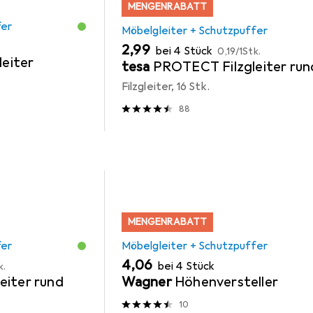
MENGENRABATT
fer
Möbelgleiter + Schutzpuffer
EUR
EUR
2,99
bei 4 Stück
0,19
/
1Stk.
leiter
tesa
PROTECT Filzgleiter run
Filzgleiter, 16 Stk.
88
MENGENRABATT
fer
Möbelgleiter + Schutzpuffer
EUR
4,06
bei 4 Stück
k.
eiter rund
Wagner
Höhenversteller
10