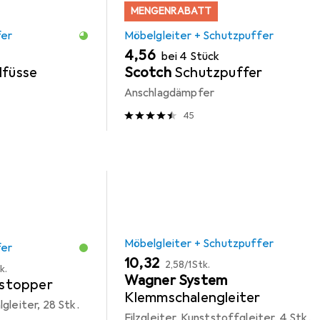
MENGENRABATT
fer
Möbelgleiter + Schutzpuffer
EUR
4,56
bei 4 Stück
lfüsse
Scotch
Schutzpuffer
Anschlagdämpfer
45
Möbelgleiter + Schutzpuffer
fer
EUR
EUR
10,32
2,58
/
1Stk.
k.
Wagner System
stopper
Klemmschalengleiter
gleiter, 28 Stk.
Filzgleiter, Kunststoffgleiter, 4 Stk.