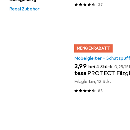
27
Regal Zubehör
MENGENRABATT
Möbelgleiter + Schutzpuf
EUR
EUR
2,99
bei 4 Stück
0,25
/
1St
tesa
PROTECT Filzgl
Filzgleiter, 12 Stk.
88