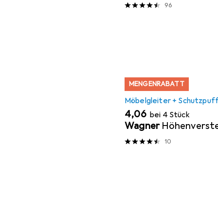
96
MENGENRABATT
Möbelgleiter + Schutzpuf
EUR
4,06
bei 4 Stück
Wagner
Höhenverste
10