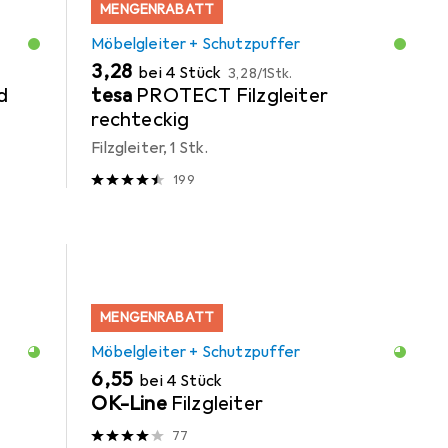
MENGENRABATT
Möbelgleiter + Schutzpuffer
EUR
EUR
3,28
bei 4 Stück
3,28
/
1Stk.
d
tesa
PROTECT Filzgleiter
rechteckig
Filzgleiter, 1 Stk.
199
MENGENRABATT
Möbelgleiter + Schutzpuffer
EUR
6,55
bei 4 Stück
OK-Line
Filzgleiter
77