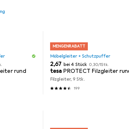
ung
MENGENRABATT
fer
Möbelgleiter + Schutzpuffer
EUR
EUR
2,67
bei 4 Stück
k.
0,30
/
1Stk.
eiter rund
tesa
PROTECT Filzgleiter run
Filzgleiter, 9 Stk.
199