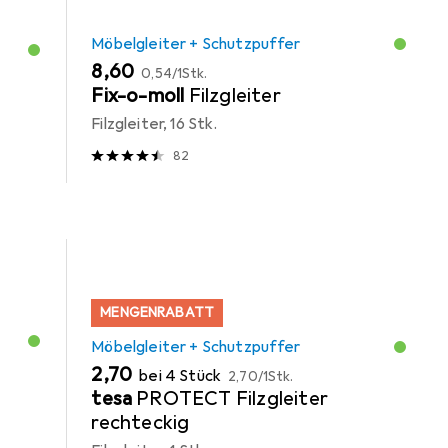
Möbelgleiter + Schutzpuffer
EUR
EUR
8,60
0,54
/
1Stk.
Fix-o-moll
Filzgleiter
Filzgleiter, 16 Stk.
82
MENGENRABATT
Möbelgleiter + Schutzpuffer
EUR
EUR
2,70
bei 4 Stück
2,70
/
1Stk.
tesa
PROTECT Filzgleiter
rechteckig