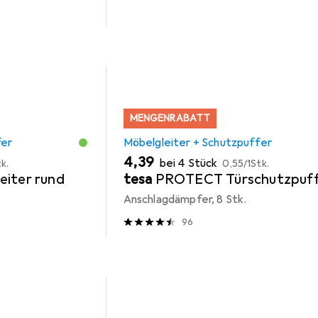
MENGENRABATT
fer
Möbelgleiter + Schutzpuffer
EUR
EUR
4,39
bei 4 Stück
k.
0,55
/
1Stk.
eiter rund
tesa
PROTECT Türschutzpuff
Anschlagdämpfer, 8 Stk.
96