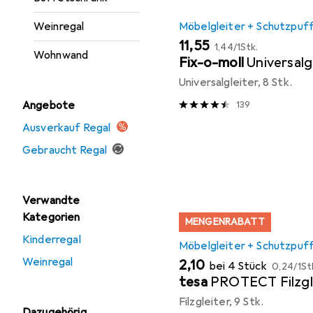
Weinregal
Möbelgleiter + Schutzpuf
EUR
EUR
11,55
1,44
/
1Stk.
Wohnwand
Fix-o-moll
Universalg
Universalgleiter, 8 Stk.
Angebote
139
Ausverkauf Regal
Gebraucht Regal
Verwandte
Kategorien
MENGENRABATT
Kinderregal
Möbelgleiter + Schutzpuf
Weinregal
EUR
EUR
2,10
bei 4 Stück
0,24
/
1St
tesa
PROTECT Filzgl
Filzgleiter, 9 Stk.
Dazugehörig