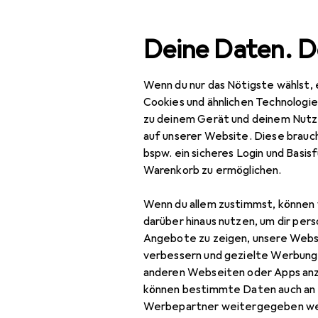
Suche
Deine Daten. D
Wenn du nur das Nötigste wählst, 
Navigation nach Kategorien
Gesamtsortiment
Woh
Gesamtsortiment
Cookies und ähnlichen Technologi
zu deinem Gerät und deinem Nutz
Wohnen
auf unserer Website. Diese brauch
bspw. ein sicheres Login und Basis
Vi
Möbel
Warenkorb zu ermöglichen.
80 
Wohnzimmer
Wenn du allem zustimmst, können 
Couchtisch +
darüber hinaus nutzen, um dir pers
Beistelltisch
Angebote zu zeigen, unsere Webs
verbessern und gezielte Werbung
Zubehör für
Hocker + Pouf
anderen Webseiten oder Apps an
können bestimmte Daten auch an 
Kommode +
Werbepartner weitergegeben we
Hier findest du passendes
Sideboard