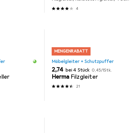
4
MENGENRABATT
fer
Möbelgleiter + Schutzpuffer
EUR
EUR
2,74
bei 4 Stück
0,45
/
1Stk.
ller
Herma
Filzgleiter
21