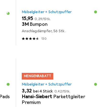
Möbelgleiter + Schutzpuffer
EUR
EUR
15,95
0,29
/
1Stk.
3M
Bumpon
Anschlagdämpfer, 56 Stk.
130
MENGENRABATT
Möbelgleiter + Schutzpuffer
EUR
EUR
3,32
bei 4 Stück
0,42
/
1Stk.
Pads
Hansi-Siebert
Parkettgleiter
Premium