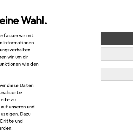
eine Wahl.
erfassen wir mit
nen
Möbel
Wohnzimmer
Regal
Vicco Küchenunte
en Informationen
ungsverhalten
en wir, um dir
funktionen wie den
cco
Küchenunterschrank Fame-Line
x 60 x 82 cm
wir diese Daten
onalisierte
eite zu
 auf unseren und
 Vicco Küchenunterschrank 
zuzeigen. Dazu
Dritte und
rden.
 Zubehör zum Produkt Vicco Küchenunterschrank Fame-Line au