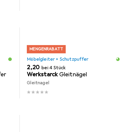
MENGENRABATT
Möbelgleiter + Schutzpuffer
EUR
2,20
bei 4 Stück
er
Werkstarck
Gleitnägel
Gleitnagel