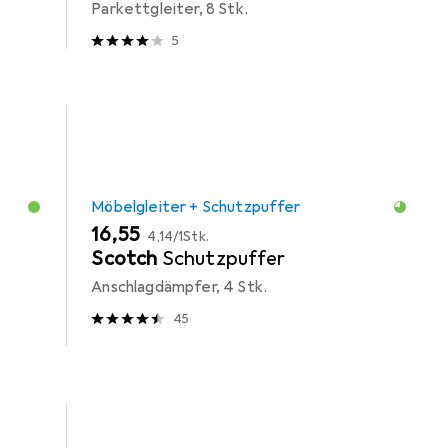
Parkettgleiter, 8 Stk.
5
Möbelgleiter + Schutzpuffer
EUR
EUR
16,55
4,14
/
1Stk.
Scotch
Schutzpuffer
Anschlagdämpfer, 4 Stk.
45