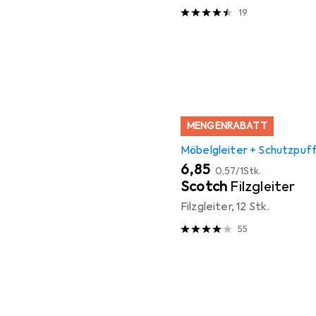
19
MENGENRABATT
Möbelgleiter + Schutzpuf
EUR
EUR
6,85
0,57
/
1Stk.
Scotch
Filzgleiter
Filzgleiter, 12 Stk.
55