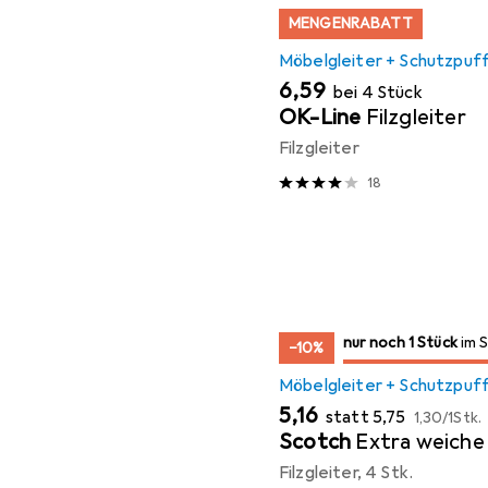
MENGENRABATT
Möbelgleiter + Schutzpuf
EUR
6,59
bei 4 Stück
OK-Line
Filzgleiter
Filzgleiter
18
noch 1 Stück
nur noch 1 Stück
im Sale
im 
−10%
Möbelgleiter + Schutzpuf
EUR
EUR
EUR
5,16
statt
5,75
1,30
/
1Stk.
Scotch
Extra weiche 
Filzgleiter, 4 Stk.