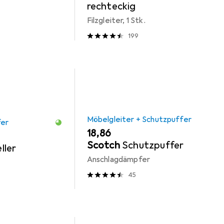
rechteckig
Filzgleiter, 1 Stk.
199
Möbelgleiter + Schutzpuffer
fer
EUR
18,86
Scotch
Schutzpuffer
ller
Anschlagdämpfer
45