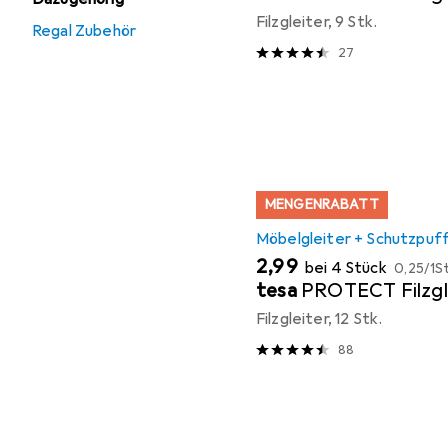
Filzgleiter, 9 Stk.
Regal Zubehör
27
MENGENRABATT
Möbelgleiter + Schutzpuf
EUR
EUR
2,99
bei 4 Stück
0,25
/
1St
tesa
PROTECT Filzgl
Filzgleiter, 12 Stk.
88