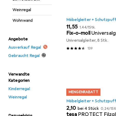
Weinregal
Möbelgleiter + Schutzpuf
Wohnwand
EUR
EUR
11,55
1,44
/
1Stk.
Fix-o-moll
Universalg
Angebote
Universalgleiter, 8 Stk.
Ausverkauf Regal
139
Gebraucht Regal
Verwandte
Kategorien
Kinderregal
MENGENRABATT
Weinregal
Möbelgleiter + Schutzpuf
EUR
EUR
2,10
bei 4 Stück
0,24
/
1St
tesa
PROTECT Filzgl
Dazugehörig