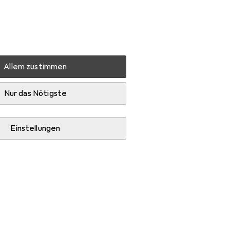
Einstellungen
Kundenkonto
Vergleichslisten
Merklisten
Warenkorb
Anmelden
Allem zustimmen
rschrank R-Line
Zubehör
Nur das Nötigste
Einstellungen
-Line