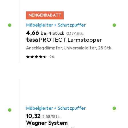
MENGENRABATT
Möbelgleiter + Schutzpuffer
EUR
EUR
4,66
bei 4 Stück
0,17
/
1Stk.
tesa
PROTECT Lärmstopper
Anschlagdämpfer, Universalgleiter, 28 Stk.
96
Möbelgleiter + Schutzpuffer
EUR
EUR
10,32
2,58
/
1Stk.
Wagner System