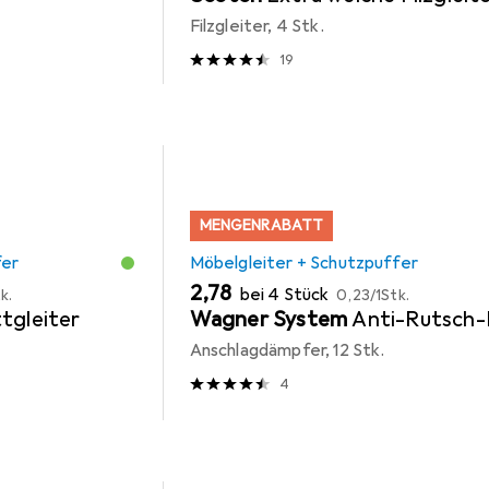
Filzgleiter, 4 Stk.
19
MENGENRABATT
fer
Möbelgleiter + Schutzpuffer
EUR
EUR
2,78
bei 4 Stück
k.
0,23
/
1Stk.
tgleiter
Wagner System
Anti-Rutsch-
Anschlagdämpfer, 12 Stk.
4