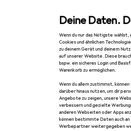
Suche
Deine Daten. D
Wenn du nur das Nötigste wählst, 
Navigation nach Kategorien
Gesamtsortiment
Woh
Gesamtsortiment
Cookies und ähnlichen Technologi
zu deinem Gerät und deinem Nutz
Wohnen
auf unserer Website. Diese brauch
bspw. ein sicheres Login und Basis
Möbel
Warenkorb zu ermöglichen.
EU
16
Vi
Wohnzimmer
Wenn du allem zustimmst, können 
Couchtisch +
darüber hinaus nutzen, um dir pers
Beistelltisch
Angebote zu zeigen, unsere Webs
verbessern und gezielte Werbung
Hocker + Pouf
anderen Webseiten oder Apps an
Zubehör für
können bestimmte Daten auch an 
Kommode +
Werbepartner weitergegeben we
Sideboard