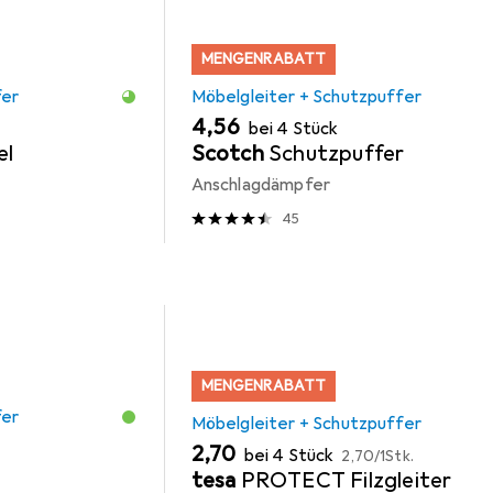
MENGENRABATT
fer
Möbelgleiter + Schutzpuffer
EUR
4,56
bei 4 Stück
el
Scotch
Schutzpuffer
Anschlagdämpfer
45
MENGENRABATT
fer
Möbelgleiter + Schutzpuffer
EUR
EUR
2,70
bei 4 Stück
2,70
/
1Stk.
tesa
PROTECT Filzgleiter