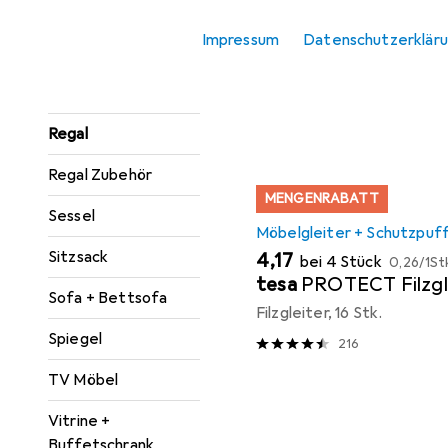
Hier findest du passendes
Konsolentisch
Impressum
Datenschutzerklär
Sortieren nach
:
Relevanz
Paravent +
Raumteiler
Produktliste
Regal
Regal Zubehör
MENGENRABATT
Sessel
Möbelgleiter + Schutzpuf
EUR
Sitzsack
EUR
4,17
bei 4 Stück
0,26
/
1St
tesa
PROTECT Filzgl
Sofa + Bettsofa
Filzgleiter, 16 Stk.
Spiegel
216
TV Möbel
Vitrine +
Buffetschrank