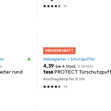
10
MENGENRABATT
fer
Möbelgleiter + Schutzpuffer
EUR
EUR
4,39
bei 4 Stück
k.
0,55
/
1Stk.
eiter rund
tesa
PROTECT Türschutzpuff
Anschlagdämpfer, 8 Stk.
96