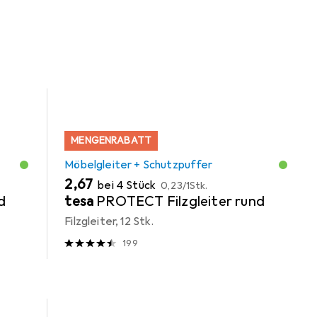
r Kategorie Möbelgleiter + Schutzpuffer.
MENGENRABATT
Möbelgleiter + Schutzpuffer
EUR
EUR
2,67
bei 4 Stück
0,23
/
1Stk.
d
tesa
PROTECT Filzgleiter rund
Filzgleiter, 12 Stk.
199