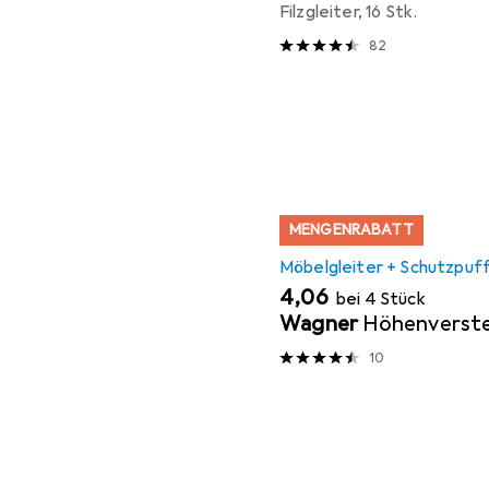
Filzgleiter, 16 Stk.
82
MENGENRABATT
Möbelgleiter + Schutzpuf
EUR
4,06
bei 4 Stück
Wagner
Höhenverste
10