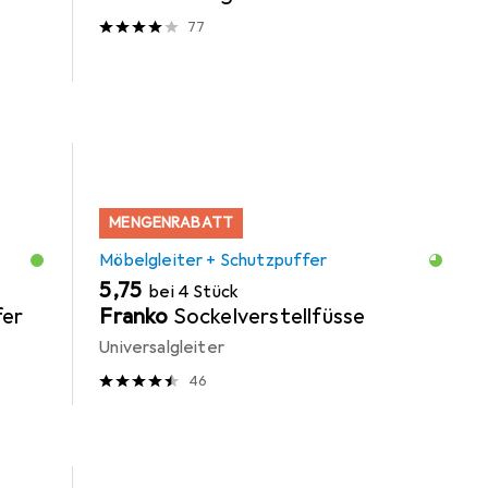
77
MENGENRABATT
Möbelgleiter + Schutzpuffer
EUR
5,75
bei 4 Stück
er
Franko
Sockelverstellfüsse
Universalgleiter
46