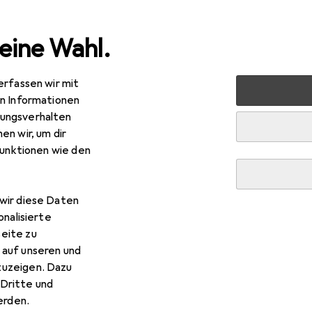
eine Wahl.
erfassen wir mit
nen
Möbel
Wohnzimmer
Regal
Vicco Küchenunte
en Informationen
ungsverhalten
en wir, um dir
funktionen wie den
R
6,48
cco
Küchenunterschrank R-Line
wir diese Daten
onalisierte
eite zu
 auf unseren und
zuzeigen. Dazu
 Vicco Küchenunterschrank R
Dritte und
rden.