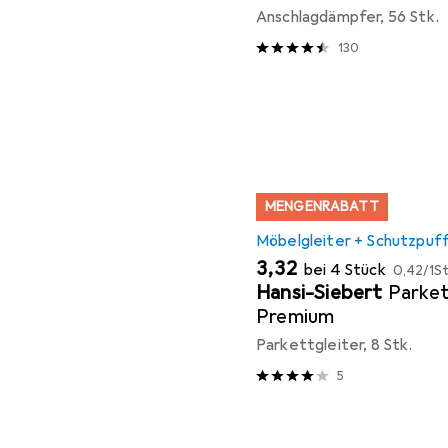
Anschlagdämpfer, 56 Stk.
130
MENGENRABATT
Möbelgleiter + Schutzpuf
EUR
EUR
3,32
bei 4 Stück
0,42
/
1St
Hansi-Siebert
Parket
Premium
Parkettgleiter, 8 Stk.
5