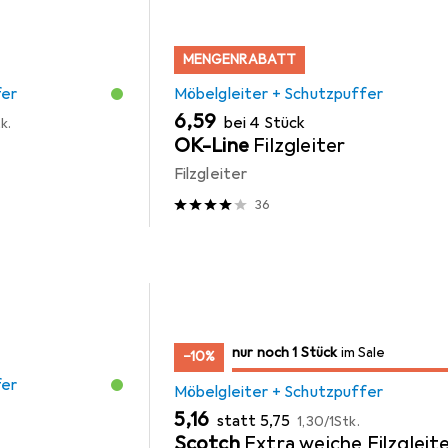
MENGENRABATT
fer
Möbelgleiter + Schutzpuffer
EUR
6,59
bei 4 Stück
k.
OK-Line
Filzgleiter
Filzgleiter
36
noch 1 Stück
nur noch 1 Stück
im Sale
im Sale
−10%
fer
Möbelgleiter + Schutzpuffer
EUR
EUR
EUR
5,16
statt
5,75
1,30
/
1Stk.
Scotch
Extra weiche Filzgleit