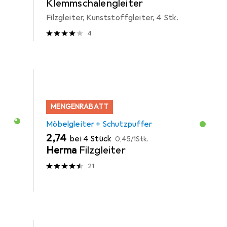
Klemmschalengleiter
Filzgleiter, Kunststoffgleiter, 4 Stk.
4
MENGENRABATT
Möbelgleiter + Schutzpuffer
EUR
EUR
2,74
bei 4 Stück
0,45
/
1Stk.
Herma
Filzgleiter
21