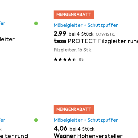
MENGENRABATT
fer
Möbelgleiter + Schutzpuffer
EUR
EUR
2,99
bei 4 Stück
0,19
/
1Stk.
leiter
tesa
PROTECT Filzgleiter run
Filzgleiter, 16 Stk.
88
MENGENRABATT
fer
Möbelgleiter + Schutzpuffer
EUR
4,06
bei 4 Stück
k.
eiter rund
Wagner
Höhenversteller