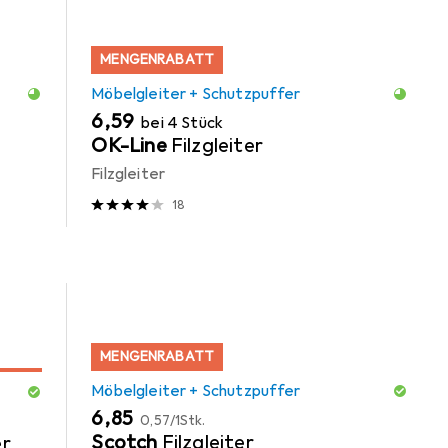
MENGENRABATT
Möbelgleiter + Schutzpuffer
EUR
6,59
bei 4 Stück
OK-Line
Filzgleiter
Filzgleiter
18
MENGENRABATT
Möbelgleiter + Schutzpuffer
EUR
EUR
6,85
0,57
/
1Stk.
Scotch
Filzgleiter
er