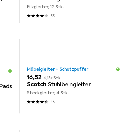
Filzgleiter, 12 Stk.
55
Möbelgleiter + Schutzpuffer
EUR
EUR
16,52
4,13
/
1Stk.
Scotch
Stuhlbeingleiter
Pads
Steckgleiter, 4 Stk.
16