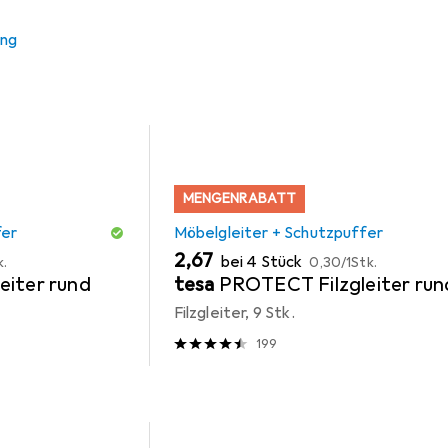
 Zubehör zum Produkt Vicco Küchenunterschrank R-Line aus de
ung
MENGENRABATT
fer
Möbelgleiter + Schutzpuffer
EUR
EUR
2,67
bei 4 Stück
k.
0,30
/
1Stk.
eiter rund
tesa
PROTECT Filzgleiter run
Filzgleiter, 9 Stk.
199