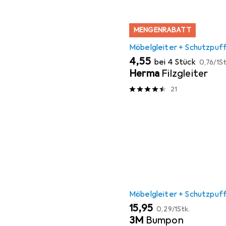
MENGENRABATT
Möbelgleiter + Schutzpuf
EUR
EUR
4,55
bei 4 Stück
0,76
/
1St
Herma
Filzgleiter
21
Möbelgleiter + Schutzpuf
EUR
EUR
15,95
0,29
/
1Stk.
3M
Bumpon