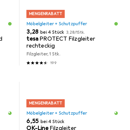
MENGENRABATT
Möbelgleiter + Schutzpuffer
EUR
EUR
3,28
bei 4 Stück
3,28
/
1Stk.
d
tesa
PROTECT Filzgleiter
rechteckig
Filzgleiter, 1 Stk.
199
MENGENRABATT
Möbelgleiter + Schutzpuffer
EUR
6,55
bei 4 Stück
OK-Line
Filzgleiter