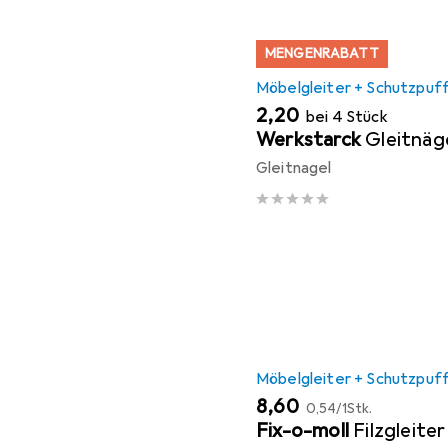
MENGENRABATT
Möbelgleiter + Schutzpuf
EUR
2,20
bei 4 Stück
Werkstarck
Gleitnäg
Gleitnagel
Möbelgleiter + Schutzpuf
EUR
EUR
8,60
0,54
/
1Stk.
Fix-o-moll
Filzgleiter