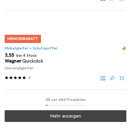
MENGENRABATT
Möbelgleiter + Schutzpuffer
EUR
3,55
bei 4 Stück
Wagner
Quickclick
Universalgleiter
2
48 von 686 Produkten
Mehr anzeigen