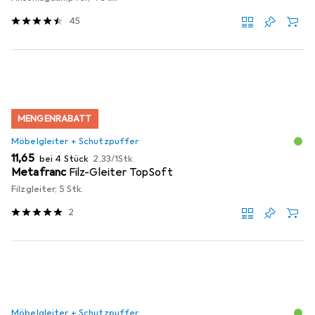
45
MENGENRABATT
Möbelgleiter + Schutzpuffer
EUR
EUR
11,65
bei 4 Stück
2,33
/
1Stk.
Metafranc
Filz-Gleiter TopSoft
Filzgleiter, 5 Stk.
2
Möbelgleiter + Schutzpuffer