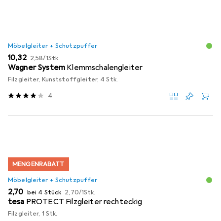
Möbelgleiter + Schutzpuffer
EUR
EUR
10,32
2,58
/
1Stk.
Wagner System
Klemmschalengleiter
Filzgleiter, Kunststoffgleiter, 4 Stk.
4
MENGENRABATT
Möbelgleiter + Schutzpuffer
EUR
EUR
2,70
bei 4 Stück
2,70
/
1Stk.
tesa
PROTECT Filzgleiter rechteckig
Filzgleiter, 1 Stk.