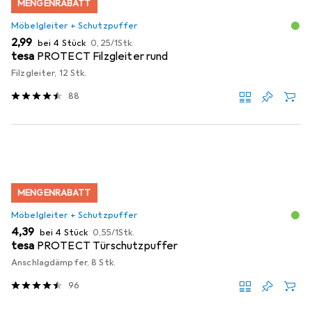
MENGENRABATT
Möbelgleiter + Schutzpuffer
EUR
EUR
2,99
bei 4 Stück
0,25
/
1Stk.
tesa
PROTECT Filzgleiter rund
Filzgleiter, 12 Stk.
88
MENGENRABATT
Möbelgleiter + Schutzpuffer
EUR
EUR
4,39
bei 4 Stück
0,55
/
1Stk.
tesa
PROTECT Türschutzpuffer
Anschlagdämpfer, 8 Stk.
96