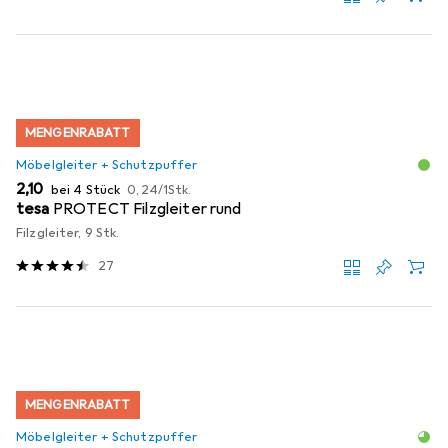
MENGENRABATT
Möbelgleiter + Schutzpuffer
EUR
EUR
2,10
bei 4 Stück
0,24
/
1Stk.
tesa
PROTECT Filzgleiter rund
Filzgleiter, 9 Stk.
27
MENGENRABATT
Möbelgleiter + Schutzpuffer