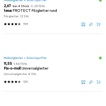
Möbelgleiter + Schutzpuffer
EUR
EUR
2,67
bei 4 Stück
0,23
/
1Stk.
tesa
PROTECT Filzgleiter rund
Filzgleiter, 12 Stk.
199
Möbelgleiter + Schutzpuffer
EUR
EUR
11,55
1,44
/
1Stk.
Fix-o-moll
Universalgleiter
Universalgleiter, 8 Stk.
139