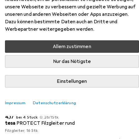
unsere Webseite zu verbessern und gezielte Werbung auf
Zubehör für Vicco
unseren und anderen Webseiten oder Apps anzuzeigen.
Küchenunterschrank R-Line
Dazu können bestimmte Daten auch an Dritte und
Werbepartner weitergegeben werden.
Hier findest du passendes Zubehör zum Produkt Vicco
Küchenunterschrank R-Line aus der Kategorie
Allem zustimmen
Möbelgleiter + Schutzpuffer.
Relevanz
Nur das Nötigste
Produktliste
Einstellungen
MENGENRABATT
Impressum
Datenschutzerklärung
Möbelgleiter + Schutzpuffer
EUR
EUR
4,17
bei 4 Stück
0,26
/
1Stk.
tesa
PROTECT Filzgleiter rund
Filzgleiter, 16 Stk.