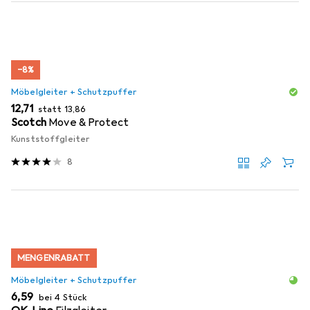
−8%
Möbelgleiter + Schutzpuffer
EUR
EUR
12,71
statt
13,86
Scotch
Move & Protect
Kunststoffgleiter
8
MENGENRABATT
Möbelgleiter + Schutzpuffer
EUR
6,59
bei 4 Stück