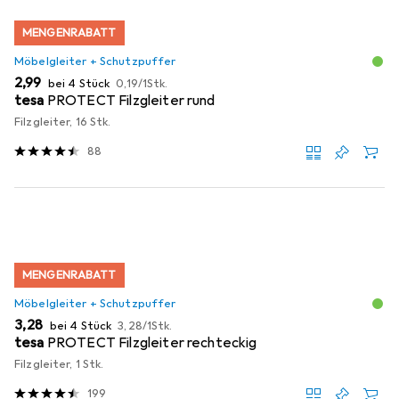
MENGENRABATT
Möbelgleiter + Schutzpuffer
EUR
EUR
2,99
bei 4 Stück
0,19
/
1Stk.
tesa
PROTECT Filzgleiter rund
Filzgleiter, 16 Stk.
88
MENGENRABATT
Möbelgleiter + Schutzpuffer
EUR
EUR
3,28
bei 4 Stück
3,28
/
1Stk.
tesa
PROTECT Filzgleiter rechteckig
Filzgleiter, 1 Stk.
199