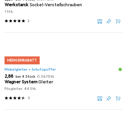
Werkstarck
Sockel-Verstellschrauben
1 Stk.
3
MENGENRABATT
Möbelgleiter + Schutzpuffer
EUR
EUR
2,88
bei 4 Stück
0,06
/
1Stk.
Wagner System
Gleiter
Filzgleiter, 44 Stk.
3