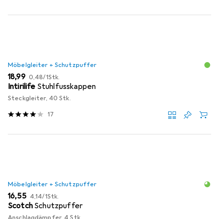
Möbelgleiter + Schutzpuffer
EUR
EUR
18,99
0,48
/
1Stk.
Intirilife
Stuhlfusskappen
Steckgleiter, 40 Stk.
17
Möbelgleiter + Schutzpuffer
EUR
EUR
16,55
4,14
/
1Stk.
Scotch
Schutzpuffer
Anschlagdämpfer, 4 Stk.