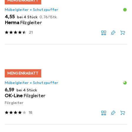
MENGENRABATT
Möbelgleiter + Schutzpuffer
EUR
EUR
4,55
bei 4 Stück
0,76
/
1Stk.
Herma
Filzgleiter
21
MENGENRABATT
Möbelgleiter + Schutzpuffer
EUR
6,59
bei 4 Stück
OK-Line
Filzgleiter
Filzgleiter
18