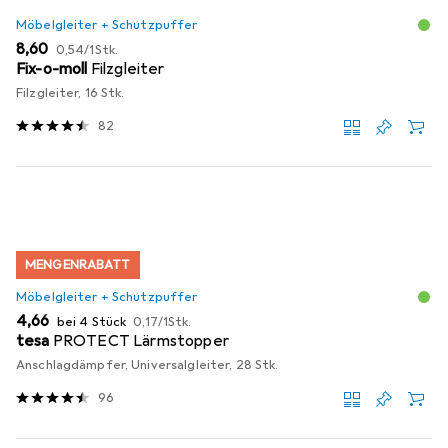
Möbelgleiter + Schutzpuffer
EUR
EUR
8,60
0,54
/
1Stk.
Fix-o-moll
Filzgleiter
Filzgleiter, 16 Stk.
82
MENGENRABATT
Möbelgleiter + Schutzpuffer
EUR
EUR
4,66
bei 4 Stück
0,17
/
1Stk.
tesa
PROTECT Lärmstopper
Anschlagdämpfer, Universalgleiter, 28 Stk.
96