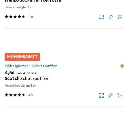
Franko
Sockelverstellfüsse
Universalgleiter
46
MENGENRABATT
Möbelgleiter + Schutzpuffer
EUR
4,56
bei 4 Stück
Scotch
Schutzpuffer
Anschlagdämpfer
45