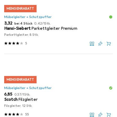
MENGENRABATT
Möbelgleiter + Schutzpuffer
EUR
EUR
3,32
bei 4 Stück
0,42
/
1Stk.
Hansi-Siebert
Parkettgleiter Premium
Parkettgleiter, 8 Stk.
5
MENGENRABATT
Möbelgleiter + Schutzpuffer
EUR
EUR
6,85
0,57
/
1Stk.
Scotch
Filzgleiter
Filzgleiter, 12 Stk.
55