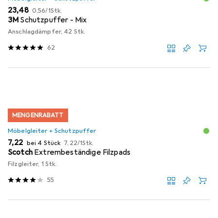
EUR
EUR
23,48
0,56
/
1Stk.
3M
Schutzpuffer - Mix
Anschlagdämpfer, 42 Stk.
62
MENGENRABATT
Möbelgleiter + Schutzpuffer
EUR
EUR
7,22
bei 4 Stück
7,22
/
1Stk.
Scotch
Extrembeständige Filzpads
Filzgleiter, 1 Stk.
55