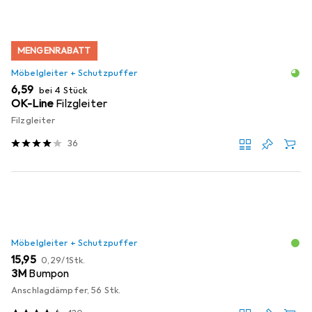
MENGENRABATT
Möbelgleiter + Schutzpuffer
EUR
6,59
bei 4 Stück
OK-Line
Filzgleiter
Filzgleiter
36
Möbelgleiter + Schutzpuffer
EUR
EUR
15,95
0,29
/
1Stk.
3M
Bumpon
Anschlagdämpfer, 56 Stk.