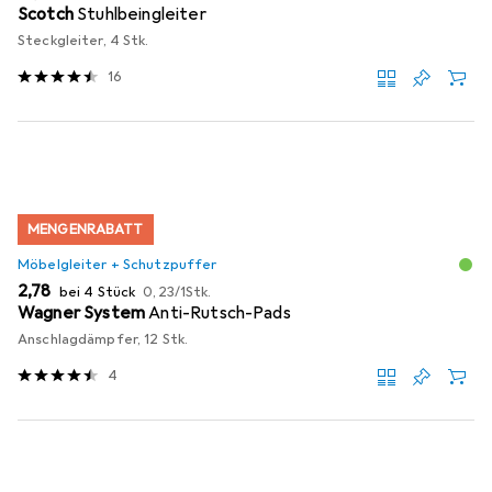
Scotch
Stuhlbeingleiter
Steckgleiter, 4 Stk.
16
MENGENRABATT
Möbelgleiter + Schutzpuffer
EUR
EUR
2,78
bei 4 Stück
0,23
/
1Stk.
Wagner System
Anti-Rutsch-Pads
Anschlagdämpfer, 12 Stk.
4