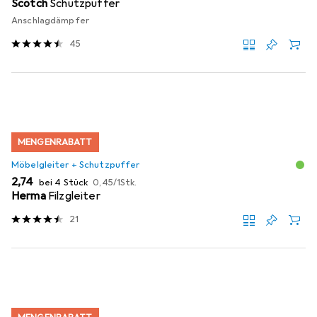
Scotch
Schutzpuffer
Anschlagdämpfer
45
MENGENRABATT
Möbelgleiter + Schutzpuffer
EUR
EUR
2,74
bei 4 Stück
0,45
/
1Stk.
Herma
Filzgleiter
21