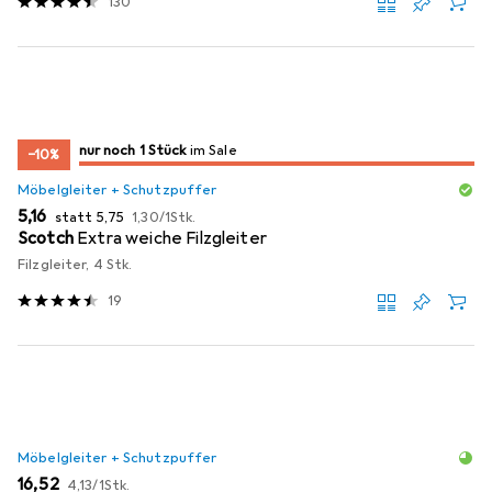
130
noch 1 Stück
nur noch 1 Stück
im Sale
im Sale
−10%
Möbelgleiter + Schutzpuffer
EUR
EUR
EUR
5,16
statt
5,75
1,30
/
1Stk.
Scotch
Extra weiche Filzgleiter
Filzgleiter, 4 Stk.
19
Möbelgleiter + Schutzpuffer
EUR
EUR
16,52
4,13
/
1Stk.