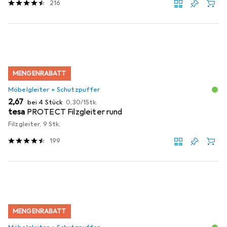
216
MENGENRABATT
Möbelgleiter + Schutzpuffer
EUR
EUR
2,67
bei 4 Stück
0,30
/
1Stk.
tesa
PROTECT Filzgleiter rund
Filzgleiter, 9 Stk.
199
MENGENRABATT