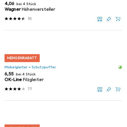
EUR
4,06
bei 4 Stück
Wagner
Höhenversteller
10
MENGENRABATT
Möbelgleiter + Schutzpuffer
EUR
6,55
bei 4 Stück
OK-Line
Filzgleiter
77