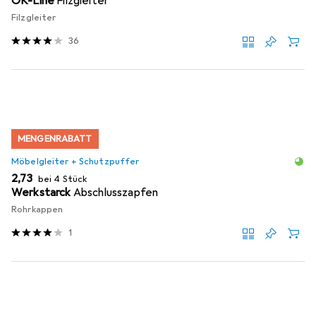
OK-Line
Filzgleiter
Filzgleiter
36
MENGENRABATT
Möbelgleiter + Schutzpuffer
EUR
2,73
bei 4 Stück
Werkstarck
Abschlusszapfen
Rohrkappen
1