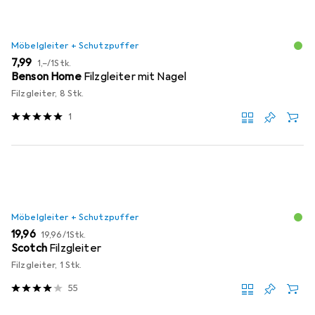
Möbelgleiter + Schutzpuffer
EUR
EUR
7,99
1,–
/
1Stk.
Benson Home
Filzgleiter mit Nagel
Filzgleiter, 8 Stk.
1
Möbelgleiter + Schutzpuffer
EUR
EUR
19,96
19,96
/
1Stk.
Scotch
Filzgleiter
Filzgleiter, 1 Stk.
55