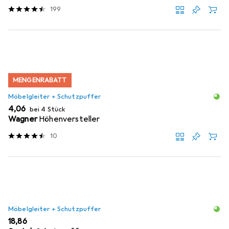
199
MENGENRABATT
Möbelgleiter + Schutzpuffer
EUR
4,06
bei 4 Stück
Wagner
Höhenversteller
10
Möbelgleiter + Schutzpuffer
EUR
18,86