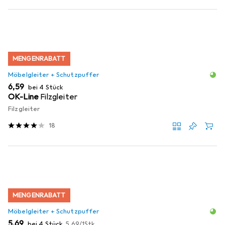
MENGENRABATT
Möbelgleiter + Schutzpuffer
EUR
6,59
bei 4 Stück
OK-Line
Filzgleiter
Filzgleiter
18
MENGENRABATT
Möbelgleiter + Schutzpuffer
EUR
EUR
5,69
bei 4 Stück
5,69
/
1Stk.