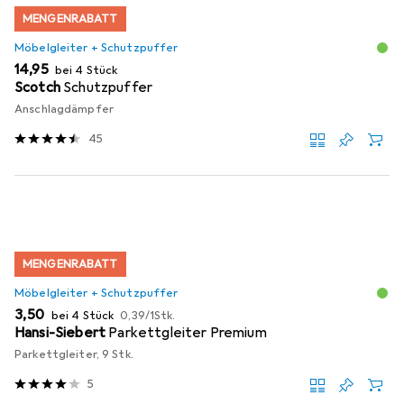
MENGENRABATT
Möbelgleiter + Schutzpuffer
EUR
14,95
bei 4 Stück
Scotch
Schutzpuffer
Anschlagdämpfer
45
MENGENRABATT
Möbelgleiter + Schutzpuffer
EUR
EUR
3,50
bei 4 Stück
0,39
/
1Stk.
Hansi-Siebert
Parkettgleiter Premium
Parkettgleiter, 9 Stk.
5