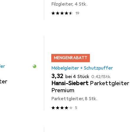
Filzgleiter, 4 Stk.
19
MENGENRABATT
fer
Möbelgleiter + Schutzpuffer
EUR
EUR
3,32
bei 4 Stück
0,42
/
1Stk.
ter
Hansi-Siebert
Parkettgleiter
Premium
Parkettgleiter, 8 Stk.
5