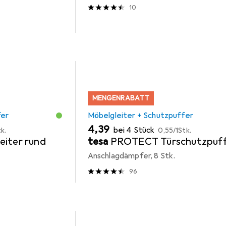
10
MENGENRABATT
fer
Möbelgleiter + Schutzpuffer
EUR
EUR
4,39
bei 4 Stück
k.
0,55
/
1Stk.
eiter rund
tesa
PROTECT Türschutzpuff
Anschlagdämpfer, 8 Stk.
96