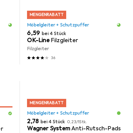
MENGENRABATT
Möbelgleiter + Schutzpuffer
EUR
6,59
bei 4 Stück
OK-Line
Filzgleiter
Filzgleiter
36
MENGENRABATT
Möbelgleiter + Schutzpuffer
EUR
EUR
2,78
bei 4 Stück
0,23
/
1Stk.
Wagner System
Anti-Rutsch-Pads
er