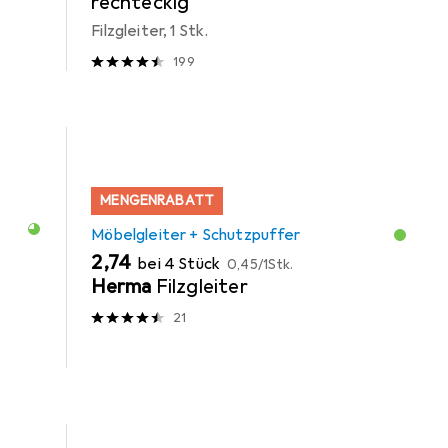
rechteckig
Filzgleiter, 1 Stk.
199
MENGENRABATT
Möbelgleiter + Schutzpuffer
EUR
EUR
2,74
bei 4 Stück
0,45
/
1Stk.
Herma
Filzgleiter
21