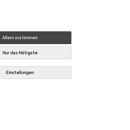
Einstellungen
Kundenkonto
Vergleichslisten
Merklisten
Warenkorb
Anmelden
Allem zustimmen
rschrank R-Line
Zubehör
Nur das Nötigste
Einstellungen
-Line