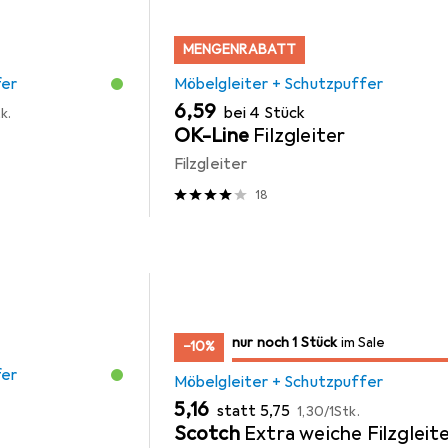
MENGENRABATT
fer
Möbelgleiter + Schutzpuffer
EUR
6,59
bei 4 Stück
k.
OK-Line
Filzgleiter
Filzgleiter
18
noch 1 Stück
nur noch 1 Stück
im Sale
im Sale
−10%
fer
Möbelgleiter + Schutzpuffer
EUR
EUR
EUR
5,16
statt
5,75
1,30
/
1Stk.
Scotch
Extra weiche Filzgleit