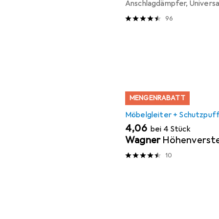
Anschlagdämpfer, Universal
96
MENGENRABATT
Möbelgleiter + Schutzpuf
EUR
4,06
bei 4 Stück
Wagner
Höhenverste
10