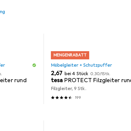
 Zubehör zum Produkt Vicco Küchenunterschrank R-Line aus de
ung
MENGENRABATT
fer
Möbelgleiter + Schutzpuffer
EUR
EUR
2,67
bei 4 Stück
k.
0,30
/
1Stk.
eiter rund
tesa
PROTECT Filzgleiter run
Filzgleiter, 9 Stk.
199