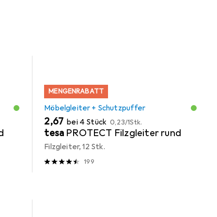
r Kategorie Möbelgleiter + Schutzpuffer.
MENGENRABATT
Möbelgleiter + Schutzpuffer
EUR
EUR
2,67
bei 4 Stück
0,23
/
1Stk.
d
tesa
PROTECT Filzgleiter rund
Filzgleiter, 12 Stk.
199