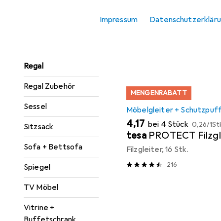
Hier findest du passendes
Konsolentisch
Impressum
Datenschutzerklär
Sortieren nach
:
Relevanz
Paravent +
Produktliste
Raumteiler
Regal
Regal Zubehör
MENGENRABATT
Sessel
Möbelgleiter + Schutzpuf
EUR
EUR
4,17
bei 4 Stück
0,26
/
1St
Sitzsack
tesa
PROTECT Filzgl
Sofa + Bettsofa
Filzgleiter, 16 Stk.
216
Spiegel
TV Möbel
Vitrine +
Buffetschrank