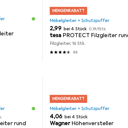
MENGENRABATT
fer
Möbelgleiter + Schutzpuffer
EUR
EUR
2,99
bei 4 Stück
0,19
/
1Stk.
leiter
tesa
PROTECT Filzgleiter run
Filzgleiter, 16 Stk.
88
MENGENRABATT
fer
Möbelgleiter + Schutzpuffer
EUR
4,06
bei 4 Stück
k.
eiter rund
Wagner
Höhenversteller