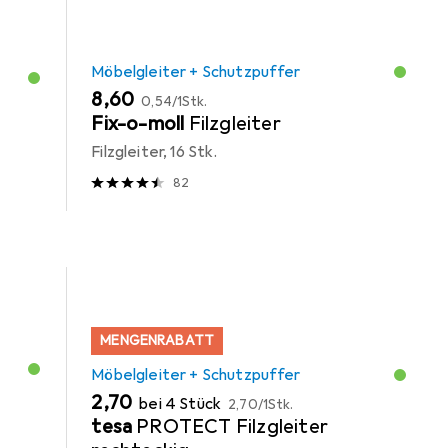
Möbelgleiter + Schutzpuffer
EUR
EUR
8,60
0,54
/
1Stk.
Fix-o-moll
Filzgleiter
Filzgleiter, 16 Stk.
82
MENGENRABATT
Möbelgleiter + Schutzpuffer
EUR
EUR
2,70
bei 4 Stück
2,70
/
1Stk.
tesa
PROTECT Filzgleiter