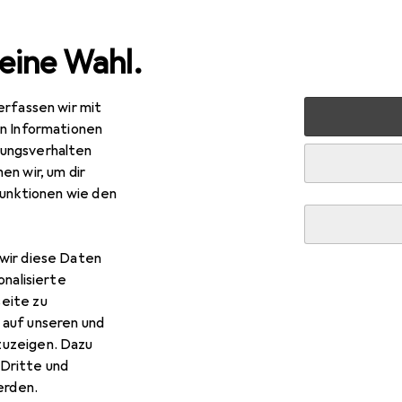
eine Wahl.
erfassen wir mit
nen
Möbel
Wohnzimmer
Regal
Vicco Küchenunte
en Informationen
ungsverhalten
en wir, um dir
funktionen wie den
R
0,51
cco
Küchenunterschrank R-Line
x 60 x 81.60 cm
wir diese Daten
onalisierte
eite zu
 auf unseren und
zuzeigen. Dazu
 Vicco Küchenunterschrank R
Dritte und
rden.