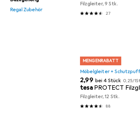
Filzgleiter, 9 Stk.
Regal Zubehör
27
MENGENRABATT
Möbelgleiter + Schutzpuf
EUR
EUR
2,99
bei 4 Stück
0,25
/
1St
tesa
PROTECT Filzgl
Filzgleiter, 12 Stk.
88