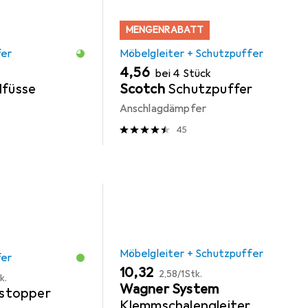
MENGENRABATT
fer
Möbelgleiter + Schutzpuffer
EUR
4,56
bei 4 Stück
lfüsse
Scotch
Schutzpuffer
Anschlagdämpfer
45
Möbelgleiter + Schutzpuffer
fer
EUR
EUR
10,32
2,58
/
1Stk.
k.
Wagner System
stopper
Klemmschalengleiter