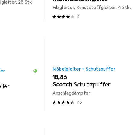
gleiter, 28 Stk.
Filzgleiter, Kunststoffgleiter, 4 Stk.
4
Möbelgleiter + Schutzpuffer
fer
EUR
18,86
Scotch
Schutzpuffer
ller
Anschlagdämpfer
45