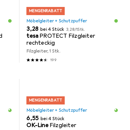
MENGENRABATT
Möbelgleiter + Schutzpuffer
EUR
EUR
3,28
bei 4 Stück
3,28
/
1Stk.
d
tesa
PROTECT Filzgleiter
rechteckig
Filzgleiter, 1 Stk.
199
MENGENRABATT
Möbelgleiter + Schutzpuffer
EUR
6,55
bei 4 Stück
OK-Line
Filzgleiter