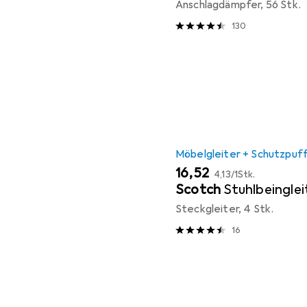
Anschlagdämpfer, 56 Stk.
130
Möbelgleiter + Schutzpuf
EUR
EUR
16,52
4,13
/
1Stk.
Scotch
Stuhlbeinglei
Steckgleiter, 4 Stk.
16