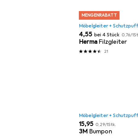
MENGENRABATT
Möbelgleiter + Schutzpuf
EUR
EUR
4,55
bei 4 Stück
0,76
/
1St
Herma
Filzgleiter
21
Möbelgleiter + Schutzpuf
EUR
EUR
15,95
0,29
/
1Stk.
3M
Bumpon