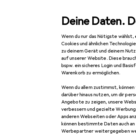
Suche
Deine Daten. D
Wenn du nur das Nötigste wählst, 
Navigation nach Kategorien
Gesamtsortiment
Woh
Gesamtsortiment
Cookies und ähnlichen Technologi
zu deinem Gerät und deinem Nutz
Wohnen
auf unserer Website. Diese brauch
bspw. ein sicheres Login und Basis
EU
21
Möbel
Warenkorb zu ermöglichen.
Vi
Wohnzimmer
60 
Wenn du allem zustimmst, können 
Couchtisch +
darüber hinaus nutzen, um dir pers
Beistelltisch
Angebote zu zeigen, unsere Webs
verbessern und gezielte Werbung
Hocker + Pouf
anderen Webseiten oder Apps an
Zubehör für
können bestimmte Daten auch an 
Kommode +
Werbepartner weitergegeben we
Sideboard