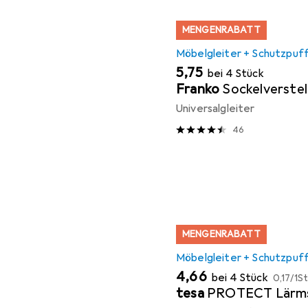
MENGENRABATT
Möbelgleiter + Schutzpuf
EUR
5,75
bei 4 Stück
Franko
Sockelverstel
Universalgleiter
46
MENGENRABATT
Möbelgleiter + Schutzpuf
EUR
EUR
4,66
bei 4 Stück
0,17
/
1St
tesa
PROTECT Lärm