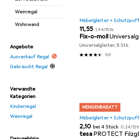
Weinregal
Möbelgleiter + Schutzpuf
Wohnwand
EUR
EUR
11,55
1,44
/
1Stk.
Fix-o-moll
Universalg
Universalgleiter, 8 Stk.
Angebote
139
Ausverkauf Regal
Gebraucht Regal
Verwandte
Kategorien
Kinderregal
MENGENRABATT
Weinregal
Möbelgleiter + Schutzpuf
EUR
EUR
2,10
bei 4 Stück
0,24
/
1St
tesa
PROTECT Filzgl
Dazugehörig