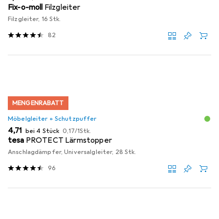
Fix-o-moll
Filzgleiter
Filzgleiter, 16 Stk.
82
MENGENRABATT
Möbelgleiter + Schutzpuffer
EUR
EUR
4,71
bei 4 Stück
0,17
/
1Stk.
tesa
PROTECT Lärmstopper
Anschlagdämpfer, Universalgleiter, 28 Stk.
96