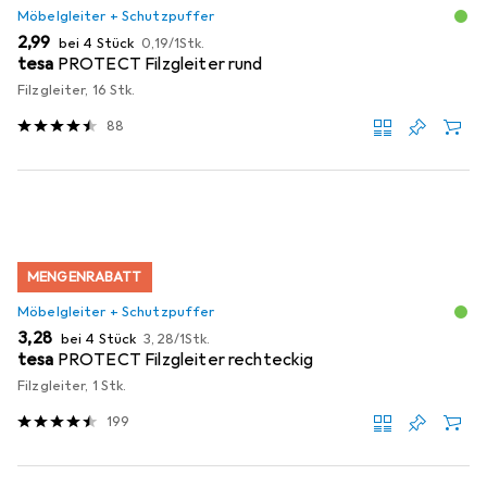
Möbelgleiter + Schutzpuffer
EUR
EUR
2,99
bei 4 Stück
0,19
/
1Stk.
tesa
PROTECT Filzgleiter rund
Filzgleiter, 16 Stk.
88
MENGENRABATT
Möbelgleiter + Schutzpuffer
EUR
EUR
3,28
bei 4 Stück
3,28
/
1Stk.
tesa
PROTECT Filzgleiter rechteckig
Filzgleiter, 1 Stk.
199