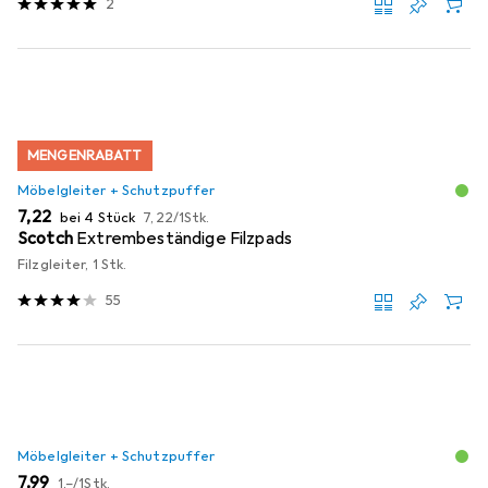
2
MENGENRABATT
Möbelgleiter + Schutzpuffer
EUR
EUR
7,22
bei 4 Stück
7,22
/
1Stk.
Scotch
Extrembeständige Filzpads
Filzgleiter, 1 Stk.
55
Möbelgleiter + Schutzpuffer
EUR
EUR
7,99
1,–
/
1Stk.