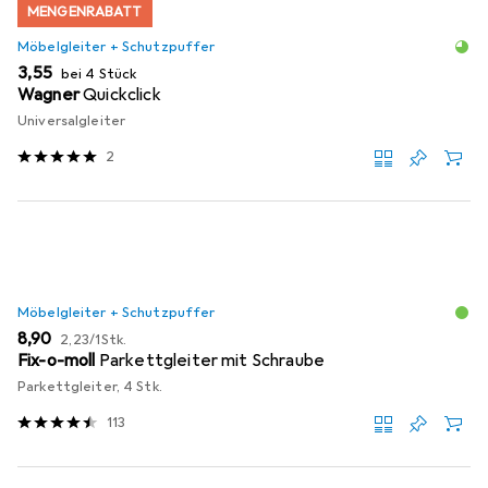
MENGENRABATT
Möbelgleiter + Schutzpuffer
EUR
3,55
bei 4 Stück
Wagner
Quickclick
Universalgleiter
2
Möbelgleiter + Schutzpuffer
EUR
EUR
8,90
2,23
/
1Stk.
Fix-o-moll
Parkettgleiter mit Schraube
Parkettgleiter, 4 Stk.
113