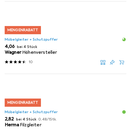
MENGENRABATT
Möbelgleiter + Schutzpuffer
EUR
4,06
bei 4 Stück
Wagner
Höhenversteller
10
MENGENRABATT
Möbelgleiter + Schutzpuffer
EUR
EUR
2,82
bei 4 Stück
0,48
/
1Stk.
Herma
Filzgleiter