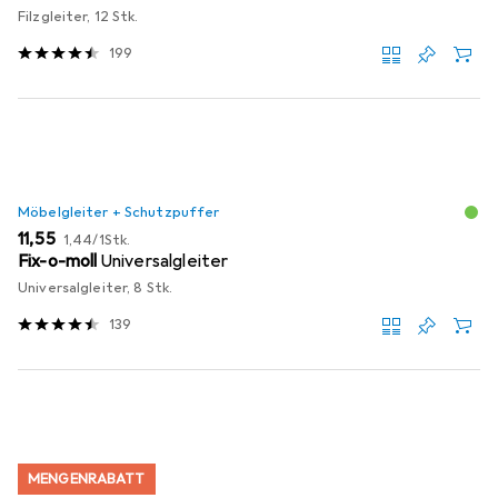
Filzgleiter, 12 Stk.
199
Möbelgleiter + Schutzpuffer
EUR
EUR
11,55
1,44
/
1Stk.
Fix-o-moll
Universalgleiter
Universalgleiter, 8 Stk.
139
MENGENRABATT