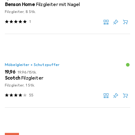
Benson Home
Filzgleiter mit Nagel
Filzgleiter, 8 Stk.
1
Möbelgleiter + Schutzpuffer
EUR
EUR
19,96
19,96
/
1Stk.
Scotch
Filzgleiter
Filzgleiter, 1 Stk.
55