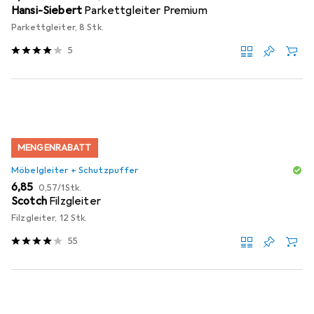
Hansi-Siebert
Parkettgleiter Premium
Parkettgleiter, 8 Stk.
5
MENGENRABATT
Möbelgleiter + Schutzpuffer
EUR
EUR
6,85
0,57
/
1Stk.
Scotch
Filzgleiter
Filzgleiter, 12 Stk.
55