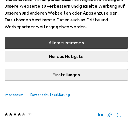
Zubehör für Vicco
unsere Webseite zu verbessern und gezielte Werbung auf
Spülenunterschrank Fame-Line
unseren und anderen Webseiten oder Apps anzuzeigen.
Dazu können bestimmte Daten auch an Dritte und
Hier findest du passendes Zubehör zum Produkt Vicco
Werbepartner weitergegeben werden.
Spülenunterschrank Fame-Line aus der Kategorie
Möbelgleiter + Schutzpuffer.
Allem zustimmen
Relevanz
Nur das Nötigste
Produktliste
Einstellungen
Möbelgleiter + Schutzpuffer
EUR
EUR
5,31
0,33
/
1Stk.
Impressum
Datenschutzerklärung
tesa
PROTECT Filzgleiter rund
Filzgleiter, 16 Stk.
215