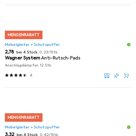
MENGENRABATT
Möbelgleiter + Schutzpuffer
EUR
EUR
2,78
bei 4 Stück
0,23
/
1Stk.
Wagner System
Anti-Rutsch-Pads
Anschlagdämpfer, 12 Stk.
4
MENGENRABATT
Möbelgleiter + Schutzpuffer
EUR
EUR
3,32
bei 4 Stück
0,42
/
1Stk.