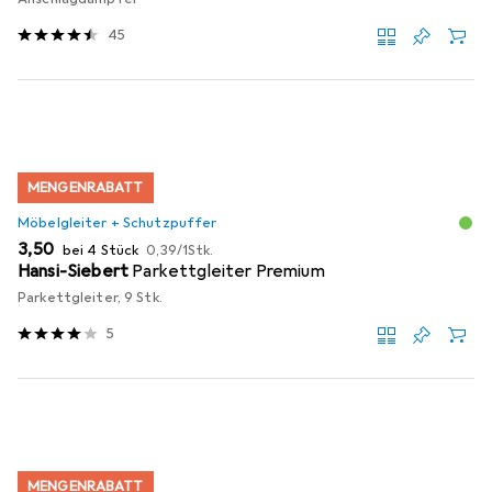
45
MENGENRABATT
Möbelgleiter + Schutzpuffer
EUR
EUR
3,50
bei 4 Stück
0,39
/
1Stk.
Hansi-Siebert
Parkettgleiter Premium
Parkettgleiter, 9 Stk.
5
MENGENRABATT