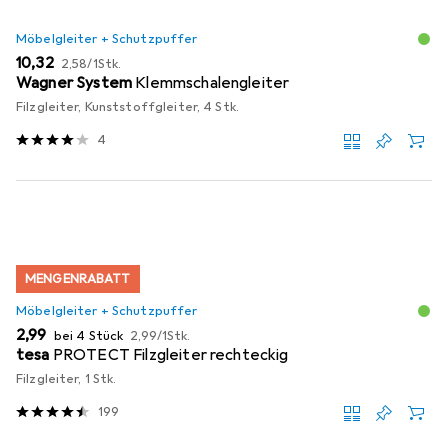
Möbelgleiter + Schutzpuffer
EUR
EUR
10,32
2,58
/
1Stk.
Wagner System
Klemmschalengleiter
Filzgleiter, Kunststoffgleiter, 4 Stk.
4
MENGENRABATT
Möbelgleiter + Schutzpuffer
EUR
EUR
2,99
bei 4 Stück
2,99
/
1Stk.
tesa
PROTECT Filzgleiter rechteckig
Filzgleiter, 1 Stk.
199