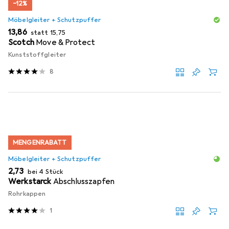
−12%
Möbelgleiter + Schutzpuffer
EUR
EUR
13,86
statt
15,75
Scotch
Move & Protect
Kunststoffgleiter
8
MENGENRABATT
Möbelgleiter + Schutzpuffer
EUR
2,73
bei 4 Stück
Werkstarck
Abschlusszapfen
Rohrkappen
1