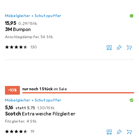
Möbelgleiter + Schutzpuffer
EUR
EUR
15,95
0,29
/
1Stk.
3M
Bumpon
Anschlagdämpfer, 56 Stk.
130
noch 1 Stück
nur noch 1 Stück
im Sale
im Sale
−10%
Möbelgleiter + Schutzpuffer
EUR
EUR
EUR
5,16
statt
5,75
1,30
/
1Stk.
Scotch
Extra weiche Filzgleiter
Filzgleiter, 4 Stk.
19