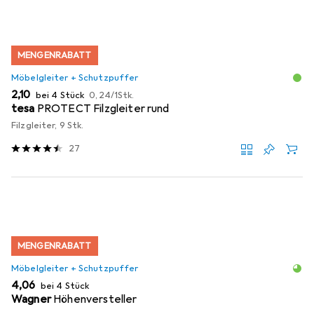
MENGENRABATT
Möbelgleiter + Schutzpuffer
EUR
EUR
2,10
bei 4 Stück
0,24
/
1Stk.
tesa
PROTECT Filzgleiter rund
Filzgleiter, 9 Stk.
27
MENGENRABATT
Möbelgleiter + Schutzpuffer
EUR
4,06
bei 4 Stück
Wagner
Höhenversteller