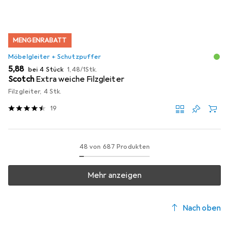
MENGENRABATT
Möbelgleiter + Schutzpuffer
EUR
EUR
5,88
bei 4 Stück
1,48
/
1Stk.
Scotch
Extra weiche Filzgleiter
Filzgleiter, 4 Stk.
19
48 von 687 Produkten
Mehr anzeigen
Nach oben