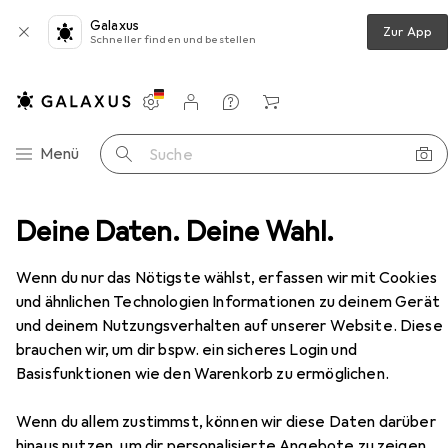
Galaxus
Zur App
Schneller finden und bestellen
Einstellungen
Kundenkonto
Vergleichslisten
Merklisten
Warenkorb
Navigation nach Kategorien
Menü
Suche
immer
Deine Daten. Deine Wahl.
Regal
Vicco Spülenunterschrank Fame-Line
Zubehör
Wenn du nur das Nötigste wählst, erfassen wir mit Cookies
EUR
205,75
und ähnlichen Technologien Informationen zu deinem Gerät
Vicco
Spülenunterschrank Fame-Line
und deinem Nutzungsverhalten auf unserer Website. Diese
80 x 60 x 82 cm
brauchen wir, um dir bspw. ein sicheres Login und
Basisfunktionen wie den Warenkorb zu ermöglichen.
Wenn du allem zustimmst, können wir diese Daten darüber
hinaus nutzen, um dir personalisierte Angebote zu zeigen,