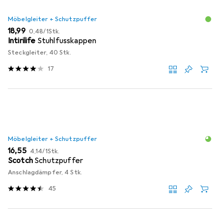
Möbelgleiter + Schutzpuffer
EUR
EUR
18,99
0,48
/
1Stk.
Intirilife
Stuhlfusskappen
Steckgleiter, 40 Stk.
17
Möbelgleiter + Schutzpuffer
EUR
EUR
16,55
4,14
/
1Stk.
Scotch
Schutzpuffer
Anschlagdämpfer, 4 Stk.
45