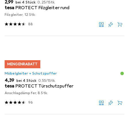
EUR
EUR
2,99
bei 4 Stück
0,25
/
1Stk.
tesa
PROTECT Filzgleiter rund
Filzgleiter, 12 Stk.
88
MENGENRABATT
Möbelgleiter + Schutzpuffer
EUR
EUR
4,39
bei 4 Stück
0,55
/
1Stk.
tesa
PROTECT Türschutzpuffer
Anschlagdämpfer, 8 Stk.
96