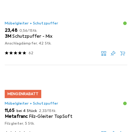
Möbelgleiter + Schutzpuffer
EUR
EUR
23,48
0,56
/
1Stk.
3M
Schutzpuffer - Mix
Anschlagdämpfer, 42 Stk.
62
MENGENRABATT
Möbelgleiter + Schutzpuffer
EUR
EUR
11,65
bei 4 Stück
2,33
/
1Stk.
Metafranc
Filz-Gleiter TopSoft
Filzgleiter, 5 Stk.