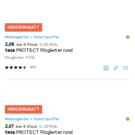
MENGENRABATT
Möbelgleiter + Schutzpuffer
EUR
EUR
2,68
bei 4 Stück
0,30
/
1Stk.
tesa
PROTECT Filzgleiter rund
Filzgleiter, 9 Stk.
199
MENGENRABATT
Möbelgleiter + Schutzpuffer
EUR
EUR
2,67
bei 4 Stück
0,23
/
1Stk.
tesa
PROTECT Filzgleiter rund