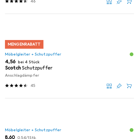
46
MENGENRABATT
Möbelgleiter + Schutzpuffer
EUR
4,56
bei 4 Stück
Scotch
Schutzpuffer
Anschlagdämpfer
45
Möbelgleiter + Schutzpuffer
EUR
EUR
8,60
0,54
/
1Stk.