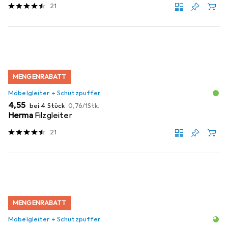
21
MENGENRABATT
Möbelgleiter + Schutzpuffer
EUR
EUR
4,55
bei 4 Stück
0,76
/
1Stk.
Herma
Filzgleiter
21
MENGENRABATT
Möbelgleiter + Schutzpuffer