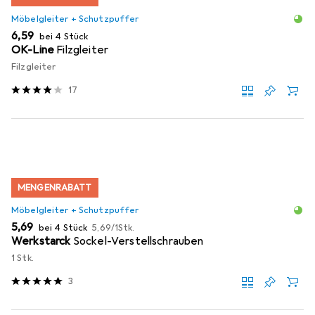
Möbelgleiter + Schutzpuffer
EUR
6,59
bei 4 Stück
OK-Line
Filzgleiter
Filzgleiter
17
MENGENRABATT
Möbelgleiter + Schutzpuffer
EUR
EUR
5,69
bei 4 Stück
5,69
/
1Stk.
Werkstarck
Sockel-Verstellschrauben
1 Stk.
3