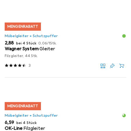
MENGENRABATT
Möbelgleiter + Schutzpuffer
EUR
EUR
2,88
bei 4 Stück
0,06
/
1Stk.
Wagner System
Gleiter
Filzgleiter, 44 Stk.
3
MENGENRABATT
Möbelgleiter + Schutzpuffer
EUR
6,59
bei 4 Stück
OK-Line
Filzgleiter