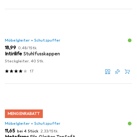
Möbelgleiter + Schutzpuffer
EUR
EUR
18,99
0,48
/
1Stk.
Intirilife
Stuhlfusskappen
Steckgleiter, 40 Stk.
17
MENGENRABATT
Möbelgleiter + Schutzpuffer
EUR
EUR
11,65
bei 4 Stück
2,33
/
1Stk.
Metafranc
Filz-Gleiter TopSoft