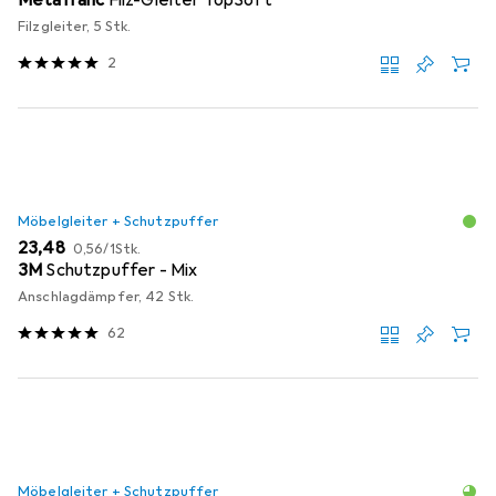
Filzgleiter, 5 Stk.
2
Möbelgleiter + Schutzpuffer
EUR
EUR
23,48
0,56
/
1Stk.
3M
Schutzpuffer - Mix
Anschlagdämpfer, 42 Stk.
62
Möbelgleiter + Schutzpuffer