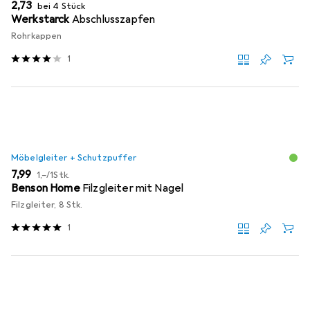
EUR
2,73
bei 4 Stück
Werkstarck
Abschlusszapfen
Rohrkappen
1
Möbelgleiter + Schutzpuffer
EUR
EUR
7,99
1,–
/
1Stk.
Benson Home
Filzgleiter mit Nagel
Filzgleiter, 8 Stk.
1