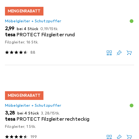
MENGENRABATT
Möbelgleiter + Schutzpuffer
EUR
EUR
2,99
bei 4 Stück
0,19
/
1Stk.
tesa
PROTECT Filzgleiter rund
Filzgleiter, 16 Stk.
88
MENGENRABATT
Möbelgleiter + Schutzpuffer
EUR
EUR
3,28
bei 4 Stück
3,28
/
1Stk.
tesa
PROTECT Filzgleiter rechteckig
Filzgleiter, 1 Stk.
199