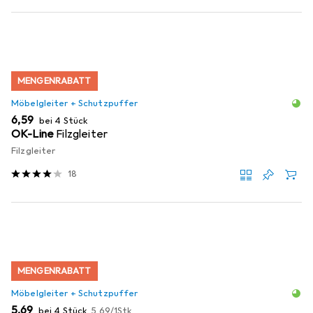
MENGENRABATT
Möbelgleiter + Schutzpuffer
EUR
6,59
bei 4 Stück
OK-Line
Filzgleiter
Filzgleiter
18
MENGENRABATT
Möbelgleiter + Schutzpuffer
EUR
EUR
5,69
bei 4 Stück
5,69
/
1Stk.