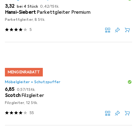
EUR
EUR
3,32
bei 4 Stück
0,42
/
1Stk.
Hansi-Siebert
Parkettgleiter Premium
Parkettgleiter, 8 Stk.
5
MENGENRABATT
Möbelgleiter + Schutzpuffer
EUR
EUR
6,85
0,57
/
1Stk.
Scotch
Filzgleiter
Filzgleiter, 12 Stk.
55