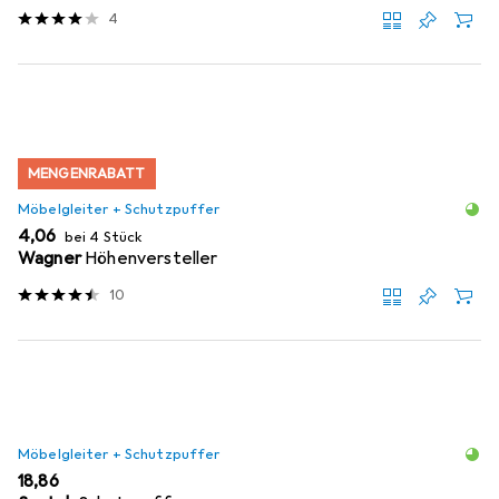
4
MENGENRABATT
Möbelgleiter + Schutzpuffer
EUR
4,06
bei 4 Stück
Wagner
Höhenversteller
10
Möbelgleiter + Schutzpuffer
EUR
18,86