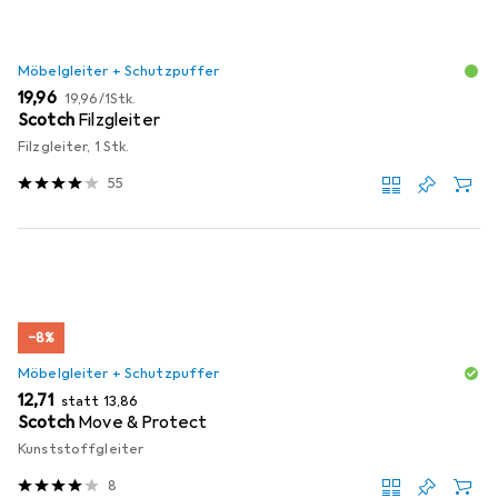
Möbelgleiter + Schutzpuffer
EUR
EUR
19,96
19,96
/
1Stk.
Scotch
Filzgleiter
Filzgleiter, 1 Stk.
55
−8%
Möbelgleiter + Schutzpuffer
EUR
EUR
12,71
statt
13,86
Scotch
Move & Protect
Kunststoffgleiter
8