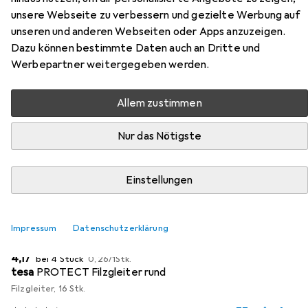
unsere Webseite zu verbessern und gezielte Werbung auf
Zubehör für Vicco stehender
unseren und anderen Webseiten oder Apps anzuzeigen.
Küchenschrank R-Line
Dazu können bestimmte Daten auch an Dritte und
Werbepartner weitergegeben werden.
Hier findest du passendes Zubehör zum Produkt Vicco
stehender Küchenschrank R-Line aus der Kategorie
Allem zustimmen
Möbelgleiter + Schutzpuffer.
Relevanz
Nur das Nötigste
Produktliste
Einstellungen
MENGENRABATT
Impressum
Datenschutzerklärung
Möbelgleiter + Schutzpuffer
EUR
EUR
4,17
bei 4 Stück
0,26
/
1Stk.
tesa
PROTECT Filzgleiter rund
Filzgleiter, 16 Stk.