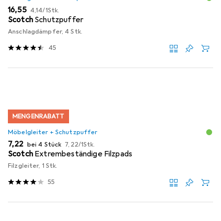
EUR
EUR
16,55
4,14
/
1Stk.
Scotch
Schutzpuffer
Anschlagdämpfer, 4 Stk.
45
MENGENRABATT
Möbelgleiter + Schutzpuffer
EUR
EUR
7,22
bei 4 Stück
7,22
/
1Stk.
Scotch
Extrembeständige Filzpads
Filzgleiter, 1 Stk.
55