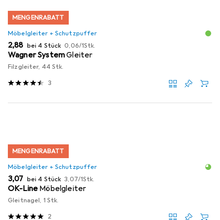
MENGENRABATT
Möbelgleiter + Schutzpuffer
EUR
EUR
2,88
bei 4 Stück
0,06
/
1Stk.
Wagner System
Gleiter
Filzgleiter, 44 Stk.
3
MENGENRABATT
Möbelgleiter + Schutzpuffer
EUR
EUR
3,07
bei 4 Stück
3,07
/
1Stk.
OK-Line
Möbelgleiter
Gleitnagel, 1 Stk.
2