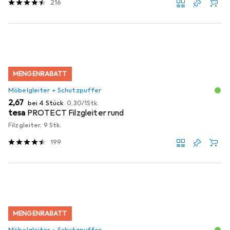
216
MENGENRABATT
Möbelgleiter + Schutzpuffer
EUR
EUR
2,67
bei 4 Stück
0,30
/
1Stk.
tesa
PROTECT Filzgleiter rund
Filzgleiter, 9 Stk.
199
MENGENRABATT
Möbelgleiter + Schutzpuffer