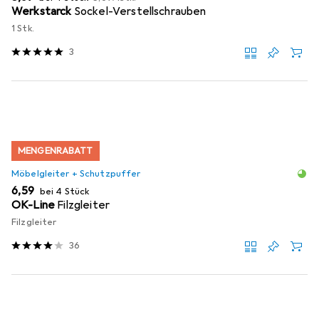
Werkstarck
Sockel-Verstellschrauben
1 Stk.
3
MENGENRABATT
Möbelgleiter + Schutzpuffer
EUR
6,59
bei 4 Stück
OK-Line
Filzgleiter
Filzgleiter
36