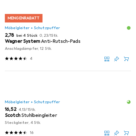
MENGENRABATT
Möbelgleiter + Schutzpuffer
EUR
EUR
2,78
bei 4 Stück
0,23
/
1Stk.
Wagner System
Anti-Rutsch-Pads
Anschlagdämpfer, 12 Stk.
4
Möbelgleiter + Schutzpuffer
EUR
EUR
16,52
4,13
/
1Stk.
Scotch
Stuhlbeingleiter
Steckgleiter, 4 Stk.
16