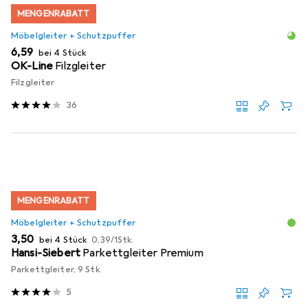
MENGENRABATT
Möbelgleiter + Schutzpuffer
EUR
6,59
bei 4 Stück
OK-Line
Filzgleiter
Filzgleiter
36
MENGENRABATT
Möbelgleiter + Schutzpuffer
EUR
EUR
3,50
bei 4 Stück
0,39
/
1Stk.
Hansi-Siebert
Parkettgleiter Premium
Parkettgleiter, 9 Stk.
5