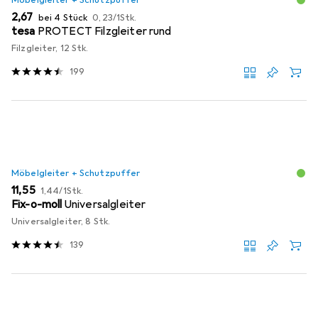
EUR
EUR
2,67
bei 4 Stück
0,23
/
1Stk.
tesa
PROTECT Filzgleiter rund
Filzgleiter, 12 Stk.
199
Möbelgleiter + Schutzpuffer
EUR
EUR
11,55
1,44
/
1Stk.
Fix-o-moll
Universalgleiter
Universalgleiter, 8 Stk.
139