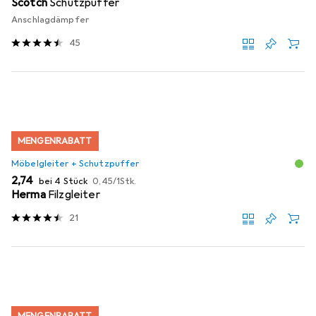
Scotch
Schutzpuffer
Anschlagdämpfer
45
MENGENRABATT
Möbelgleiter + Schutzpuffer
EUR
EUR
2,74
bei 4 Stück
0,45
/
1Stk.
Herma
Filzgleiter
21
MENGENRABATT