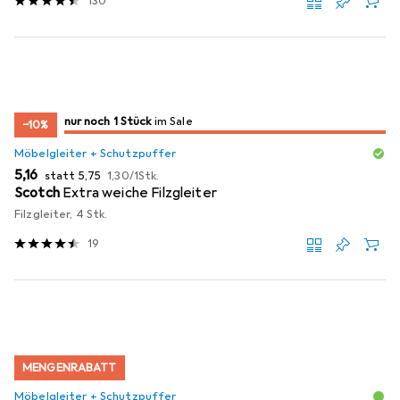
130
noch 1 Stück
nur noch 1 Stück
im Sale
im Sale
−10%
Möbelgleiter + Schutzpuffer
EUR
EUR
EUR
5,16
statt
5,75
1,30
/
1Stk.
Scotch
Extra weiche Filzgleiter
Filzgleiter, 4 Stk.
19
MENGENRABATT
Möbelgleiter + Schutzpuffer