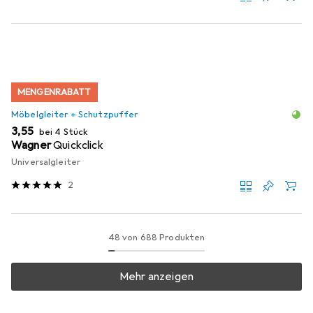
MENGENRABATT
Möbelgleiter + Schutzpuffer
EUR
3,55
bei 4 Stück
Wagner
Quickclick
Universalgleiter
2
48 von 688 Produkten
Mehr anzeigen