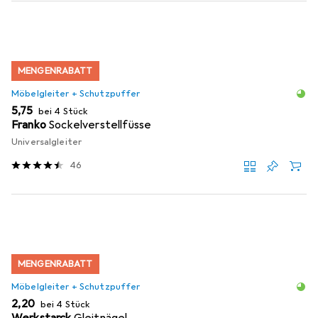
MENGENRABATT
Möbelgleiter + Schutzpuffer
EUR
5,75
bei 4 Stück
Franko
Sockelverstellfüsse
Universalgleiter
46
MENGENRABATT
Möbelgleiter + Schutzpuffer
EUR
2,20
bei 4 Stück
Werkstarck
Gleitnägel