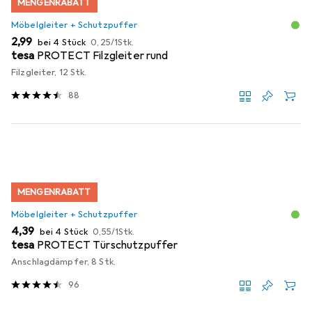
MENGENRABATT
Möbelgleiter + Schutzpuffer
EUR
EUR
2,99
bei 4 Stück
0,25
/
1Stk.
tesa
PROTECT Filzgleiter rund
Filzgleiter, 12 Stk.
88
MENGENRABATT
Möbelgleiter + Schutzpuffer
EUR
EUR
4,39
bei 4 Stück
0,55
/
1Stk.
tesa
PROTECT Türschutzpuffer
Anschlagdämpfer, 8 Stk.
96