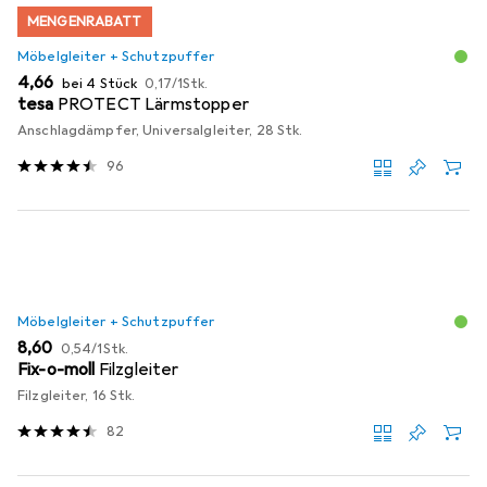
MENGENRABATT
Möbelgleiter + Schutzpuffer
EUR
EUR
4,66
bei 4 Stück
0,17
/
1Stk.
tesa
PROTECT Lärmstopper
Anschlagdämpfer, Universalgleiter, 28 Stk.
96
Möbelgleiter + Schutzpuffer
EUR
EUR
8,60
0,54
/
1Stk.
Fix-o-moll
Filzgleiter
Filzgleiter, 16 Stk.
82