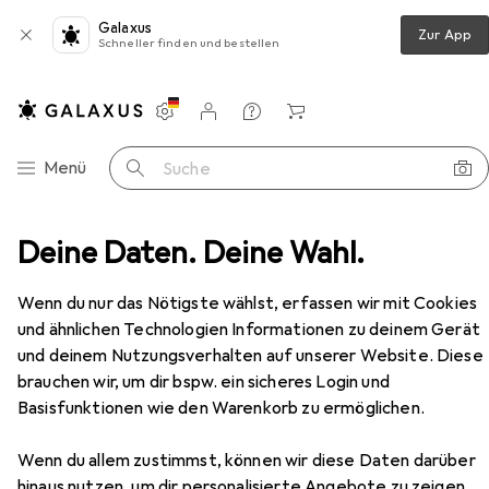
Galaxus
Zur App
Schneller finden und bestellen
Einstellungen
Kundenkonto
Vergleichslisten
Merklisten
Warenkorb
Navigation nach Kategorien
Menü
Suche
mer
Deine Daten. Deine Wahl.
Regal
Vicco stehender Küchenschrank R-Line
Zubehör
Wenn du nur das Nötigste wählst, erfassen wir mit Cookies
EUR
112,93
und ähnlichen Technologien Informationen zu deinem Gerät
Vicco
stehender Küchenschrank R-
und deinem Nutzungsverhalten auf unserer Website. Diese
Line
brauchen wir, um dir bspw. ein sicheres Login und
60 x 46 x 81.60 cm
Basisfunktionen wie den Warenkorb zu ermöglichen.
Wenn du allem zustimmst, können wir diese Daten darüber
hinaus nutzen, um dir personalisierte Angebote zu zeigen,