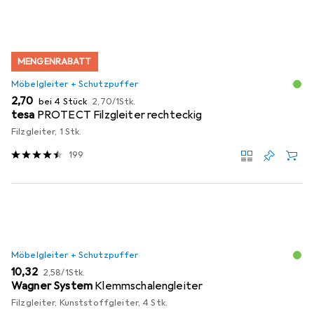
MENGENRABATT
Möbelgleiter + Schutzpuffer
EUR
EUR
2,70
bei 4 Stück
2,70
/
1Stk.
tesa
PROTECT Filzgleiter rechteckig
Filzgleiter, 1 Stk.
199
Möbelgleiter + Schutzpuffer
EUR
EUR
10,32
2,58
/
1Stk.
Wagner System
Klemmschalengleiter
Filzgleiter, Kunststoffgleiter, 4 Stk.