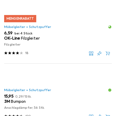
MENGENRABATT
Möbelgleiter + Schutzpuffer
EUR
6,59
bei 4 Stück
OK-Line
Filzgleiter
Filzgleiter
18
Möbelgleiter + Schutzpuffer
EUR
EUR
15,95
0,29
/
1Stk.
3M
Bumpon
Anschlagdämpfer, 56 Stk.