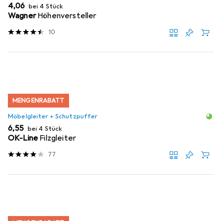
EUR
4,06
bei 4 Stück
Wagner
Höhenversteller
10
MENGENRABATT
Möbelgleiter + Schutzpuffer
EUR
6,55
bei 4 Stück
OK-Line
Filzgleiter
77