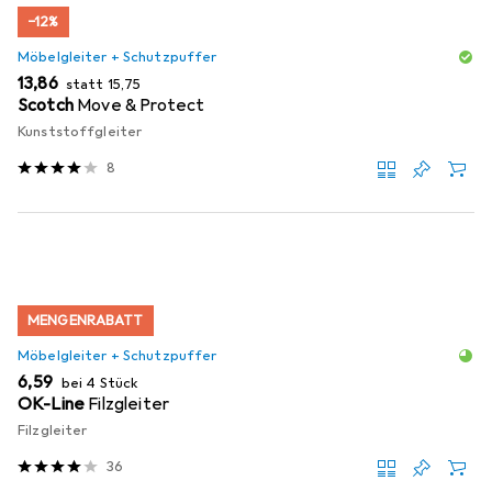
−12%
Möbelgleiter + Schutzpuffer
EUR
EUR
13,86
statt
15,75
Scotch
Move & Protect
Kunststoffgleiter
8
MENGENRABATT
Möbelgleiter + Schutzpuffer
EUR
6,59
bei 4 Stück
OK-Line
Filzgleiter
Filzgleiter
36