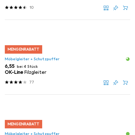
10
MENGENRABATT
Möbelgleiter + Schutzpuffer
EUR
6,55
bei 4 Stück
OK-Line
Filzgleiter
77
MENGENRABATT
Möbelgleiter + Schutzpuffer