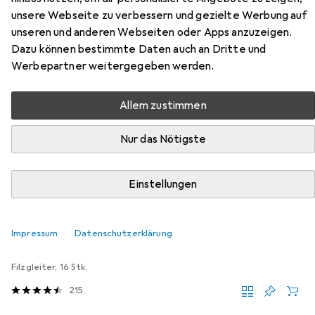
Zubehör für Vicco Unterschrank
unsere Webseite zu verbessern und gezielte Werbung auf
unseren und anderen Webseiten oder Apps anzuzeigen.
R-Line
Dazu können bestimmte Daten auch an Dritte und
Werbepartner weitergegeben werden.
Hier findest du passendes Zubehör zum Produkt Vicco
Unterschrank R-Line aus der Kategorie Möbelgleiter +
Schutzpuffer.
Allem zustimmen
Relevanz
Nur das Nötigste
Produktliste
Einstellungen
Möbelgleiter + Schutzpuffer
EUR
Impressum
Datenschutzerklärung
EUR
5,31
0,33
/
1Stk.
tesa
PROTECT Filzgleiter rund
Filzgleiter, 16 Stk.
215