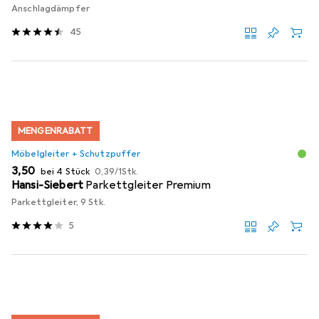
Anschlagdämpfer
45
MENGENRABATT
Möbelgleiter + Schutzpuffer
EUR
EUR
3,50
bei 4 Stück
0,39
/
1Stk.
Hansi-Siebert
Parkettgleiter Premium
Parkettgleiter, 9 Stk.
5