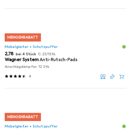
MENGENRABATT
Möbelgleiter + Schutzpuffer
EUR
EUR
2,78
bei 4 Stück
0,23
/
1Stk.
Wagner System
Anti-Rutsch-Pads
Anschlagdämpfer, 12 Stk.
4
MENGENRABATT
Möbelgleiter + Schutzpuffer