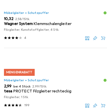
Möbelgleiter + Schutzpuffer
EUR
EUR
10,32
2,58
/
1Stk.
Wagner System
Klemmschalengleiter
Filzgleiter, Kunststoffgleiter, 4 Stk.
4
MENGENRABATT
Möbelgleiter + Schutzpuffer
EUR
EUR
2,99
bei 4 Stück
2,99
/
1Stk.
tesa
PROTECT Filzgleiter rechteckig
Filzgleiter, 1 Stk.
199