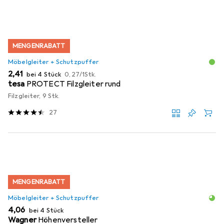
MENGENRABATT
Möbelgleiter + Schutzpuffer
EUR
EUR
2,41
bei 4 Stück
0,27
/
1Stk.
tesa
PROTECT Filzgleiter rund
Filzgleiter, 9 Stk.
27
MENGENRABATT
Möbelgleiter + Schutzpuffer
EUR
4,06
bei 4 Stück
Wagner
Höhenversteller