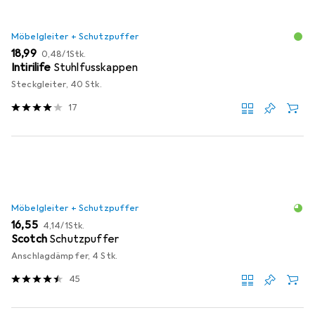
Möbelgleiter + Schutzpuffer
EUR
EUR
18,99
0,48
/
1Stk.
Intirilife
Stuhlfusskappen
Steckgleiter, 40 Stk.
17
Möbelgleiter + Schutzpuffer
EUR
EUR
16,55
4,14
/
1Stk.
Scotch
Schutzpuffer
Anschlagdämpfer, 4 Stk.
45