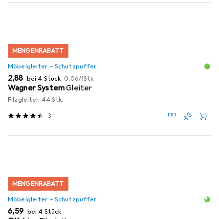
MENGENRABATT
Möbelgleiter + Schutzpuffer
EUR
EUR
2,88
bei 4 Stück
0,06
/
1Stk.
Wagner System
Gleiter
Filzgleiter, 44 Stk.
3
MENGENRABATT
Möbelgleiter + Schutzpuffer
EUR
6,59
bei 4 Stück