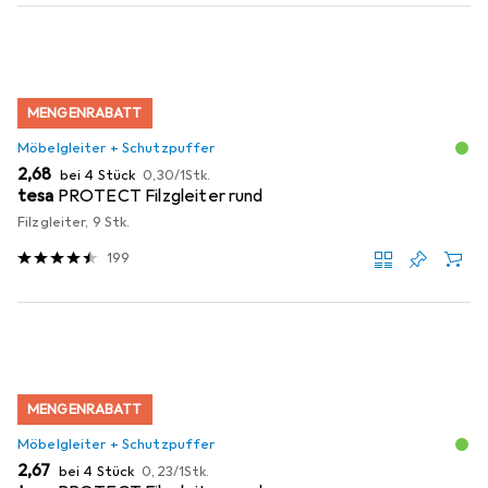
MENGENRABATT
Möbelgleiter + Schutzpuffer
EUR
EUR
2,68
bei 4 Stück
0,30
/
1Stk.
tesa
PROTECT Filzgleiter rund
Filzgleiter, 9 Stk.
199
MENGENRABATT
Möbelgleiter + Schutzpuffer
EUR
EUR
2,67
bei 4 Stück
0,23
/
1Stk.