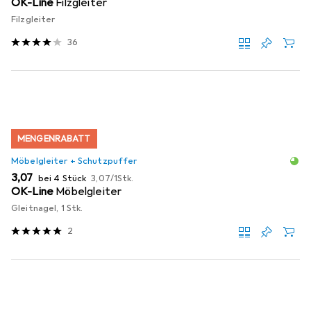
OK-Line
Filzgleiter
Filzgleiter
36
MENGENRABATT
Möbelgleiter + Schutzpuffer
EUR
EUR
3,07
bei 4 Stück
3,07
/
1Stk.
OK-Line
Möbelgleiter
Gleitnagel, 1 Stk.
2