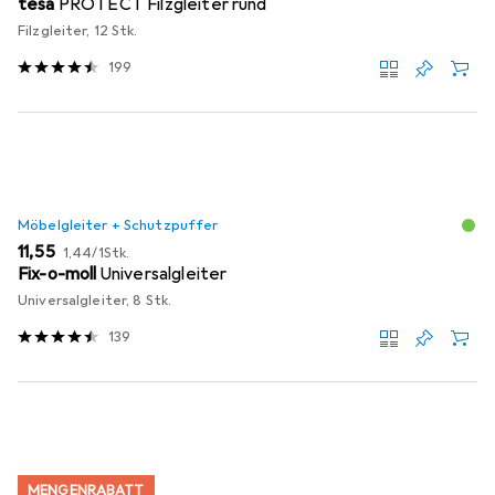
tesa
PROTECT Filzgleiter rund
Filzgleiter, 12 Stk.
199
Möbelgleiter + Schutzpuffer
EUR
EUR
11,55
1,44
/
1Stk.
Fix-o-moll
Universalgleiter
Universalgleiter, 8 Stk.
139
MENGENRABATT