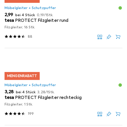
Möbelgleiter + Schutzpuffer
EUR
EUR
2,99
bei 4 Stück
0,19
/
1Stk.
tesa
PROTECT Filzgleiter rund
Filzgleiter, 16 Stk.
88
MENGENRABATT
Möbelgleiter + Schutzpuffer
EUR
EUR
3,28
bei 4 Stück
3,28
/
1Stk.
tesa
PROTECT Filzgleiter rechteckig
Filzgleiter, 1 Stk.
199