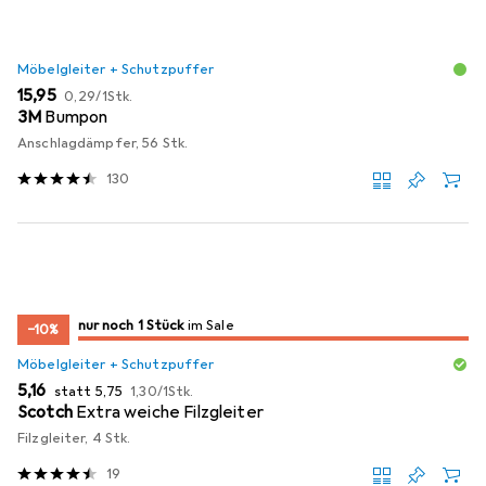
Möbelgleiter + Schutzpuffer
EUR
EUR
15,95
0,29
/
1Stk.
3M
Bumpon
Anschlagdämpfer, 56 Stk.
130
noch 1 Stück
nur noch 1 Stück
im Sale
im Sale
−10%
Möbelgleiter + Schutzpuffer
EUR
EUR
EUR
5,16
statt
5,75
1,30
/
1Stk.
Scotch
Extra weiche Filzgleiter
Filzgleiter, 4 Stk.
19