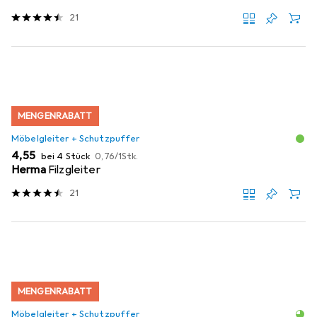
21
MENGENRABATT
Möbelgleiter + Schutzpuffer
EUR
EUR
4,55
bei 4 Stück
0,76
/
1Stk.
Herma
Filzgleiter
21
MENGENRABATT
Möbelgleiter + Schutzpuffer