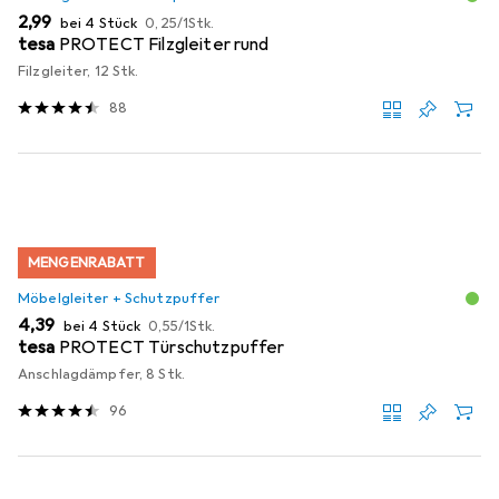
EUR
EUR
2,99
bei 4 Stück
0,25
/
1Stk.
tesa
PROTECT Filzgleiter rund
Filzgleiter, 12 Stk.
88
MENGENRABATT
Möbelgleiter + Schutzpuffer
EUR
EUR
4,39
bei 4 Stück
0,55
/
1Stk.
tesa
PROTECT Türschutzpuffer
Anschlagdämpfer, 8 Stk.
96