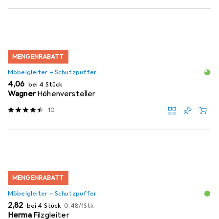
MENGENRABATT
Möbelgleiter + Schutzpuffer
EUR
4,06
bei 4 Stück
Wagner
Höhenversteller
10
MENGENRABATT
Möbelgleiter + Schutzpuffer
EUR
EUR
2,82
bei 4 Stück
0,48
/
1Stk.
Herma
Filzgleiter