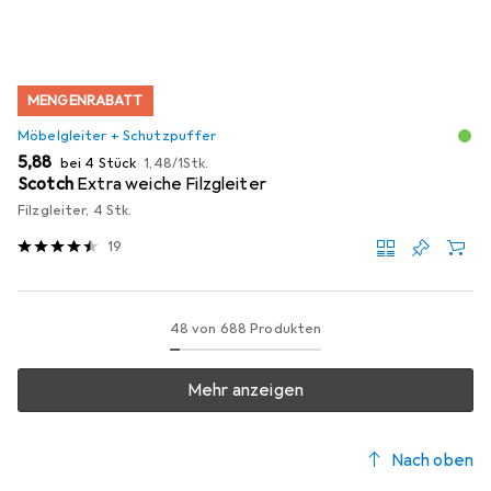
MENGENRABATT
Möbelgleiter + Schutzpuffer
EUR
EUR
5,88
bei 4 Stück
1,48
/
1Stk.
Scotch
Extra weiche Filzgleiter
Filzgleiter, 4 Stk.
19
48 von 688 Produkten
Mehr anzeigen
Nach oben