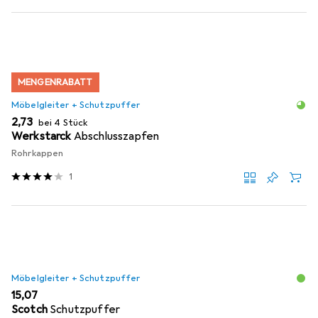
MENGENRABATT
Möbelgleiter + Schutzpuffer
EUR
2,73
bei 4 Stück
Werkstarck
Abschlusszapfen
Rohrkappen
1
Möbelgleiter + Schutzpuffer
EUR
15,07
Scotch
Schutzpuffer