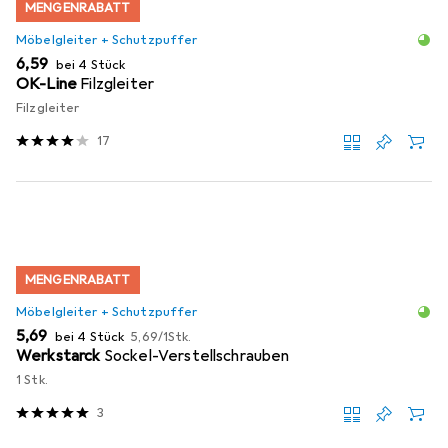
MENGENRABATT
Möbelgleiter + Schutzpuffer
EUR
6,59
bei 4 Stück
OK-Line
Filzgleiter
Filzgleiter
17
MENGENRABATT
Möbelgleiter + Schutzpuffer
EUR
EUR
5,69
bei 4 Stück
5,69
/
1Stk.
Werkstarck
Sockel-Verstellschrauben
1 Stk.
3