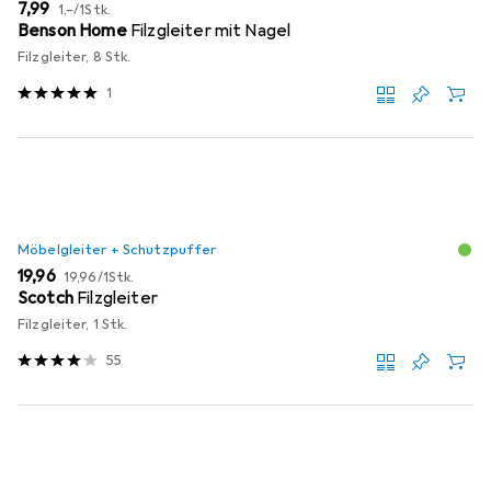
EUR
EUR
7,99
1,–
/
1Stk.
Benson Home
Filzgleiter mit Nagel
Filzgleiter, 8 Stk.
1
Möbelgleiter + Schutzpuffer
EUR
EUR
19,96
19,96
/
1Stk.
Scotch
Filzgleiter
Filzgleiter, 1 Stk.
55