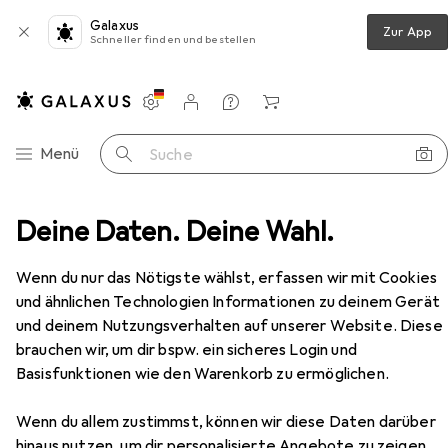
Galaxus
Zur App
Schneller finden und bestellen
Einstellungen
Kundenkonto
Vergleichslisten
Merklisten
Warenkorb
Navigation nach Kategorien
Menü
Suche
Deine Daten. Deine Wahl.
Wohnzimmer
Regal
Vicco Unterschrank R-Line
Zubehör
Wenn du nur das Nötigste wählst, erfassen wir mit Cookies
und ähnlichen Technologien Informationen zu deinem Gerät
EUR
102,22
Vicco
Unterschrank R-Line
und deinem Nutzungsverhalten auf unserer Website. Diese
60 x 46 x 81.60 cm
brauchen wir, um dir bspw. ein sicheres Login und
Basisfunktionen wie den Warenkorb zu ermöglichen.
Wenn du allem zustimmst, können wir diese Daten darüber
hinaus nutzen, um dir personalisierte Angebote zu zeigen,