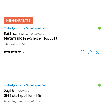
MENGENRABATT
Möbelgleiter + Schutzpuffer
EUR
EUR
11,65
bei 4 Stück
2,33
/
1Stk.
Metafranc
Filz-Gleiter TopSoft
Filzgleiter, 5 Stk.
2
Möbelgleiter + Schutzpuffer
EUR
EUR
23,48
0,56
/
1Stk.
3M
Schutzpuffer - Mix
Anschlagdämpfer, 42 Stk.