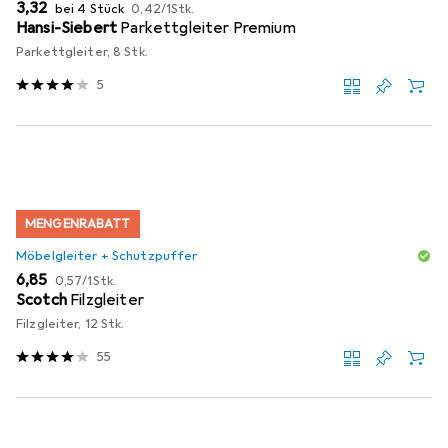
EUR
EUR
3,32
bei 4 Stück
0,42
/
1Stk.
Hansi-Siebert
Parkettgleiter Premium
Parkettgleiter, 8 Stk.
5
MENGENRABATT
Möbelgleiter + Schutzpuffer
EUR
EUR
6,85
0,57
/
1Stk.
Scotch
Filzgleiter
Filzgleiter, 12 Stk.
55