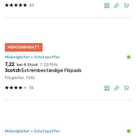
62
MENGENRABATT
Möbelgleiter + Schutzpuffer
EUR
EUR
7,22
bei 4 Stück
7,22
/
1Stk.
Scotch
Extrembeständige Filzpads
Filzgleiter, 1 Stk.
55
Möbelgleiter + Schutzpuffer