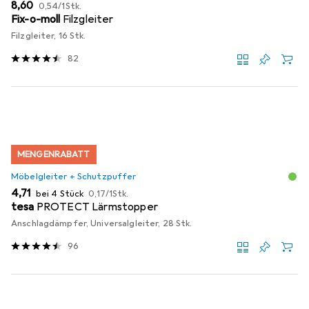
EUR
EUR
8,60
0,54
/
1Stk.
Fix-o-moll
Filzgleiter
Filzgleiter, 16 Stk.
82
MENGENRABATT
Möbelgleiter + Schutzpuffer
EUR
EUR
4,71
bei 4 Stück
0,17
/
1Stk.
tesa
PROTECT Lärmstopper
Anschlagdämpfer, Universalgleiter, 28 Stk.
96