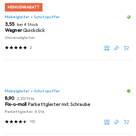
MENGENRABATT
Möbelgleiter + Schutzpuffer
EUR
3,55
bei 4 Stück
Wagner
Quickclick
Universalgleiter
2
Möbelgleiter + Schutzpuffer
EUR
EUR
8,90
2,23
/
1Stk.
Fix-o-moll
Parkettgleiter mit Schraube
Parkettgleiter, 4 Stk.
113