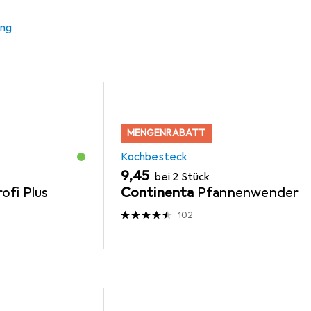
ung
MENGENRABATT
Kochbesteck
EUR
9,45
bei 2 Stück
ofi Plus
Continenta
Pfannenwender
102