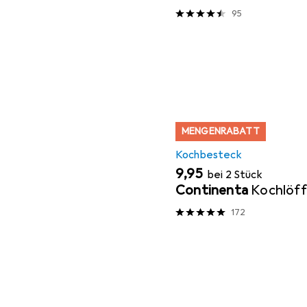
Plus Edelstahl
95
MENGENRABATT
Kochbesteck
EUR
9,95
bei 2 Stück
Continenta
Kochlöff
172