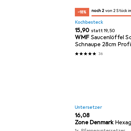
2
2
noch 2
/ 2
/ 2 im Sale
von 2 Stück i
−18%
Kochbesteck
EUR
EUR
15,90
statt
19,50
WMF
Saucenlöffel S
Schnaupe 28cm Profi
Edelstahl teilmatt
36
Untersetzer
EUR
16,08
Zone Denmark
Hexa
1x, Pfannenuntersetzer