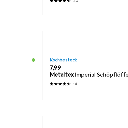
40
Kochbesteck
EUR
7,99
Metaltex
Imperial Schöpflöffe
14