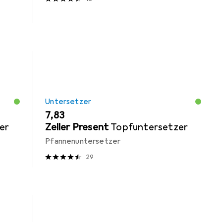
Untersetzer
EUR
7,83
er
Zeller Present
Topfuntersetzer
Pfannenuntersetzer
29