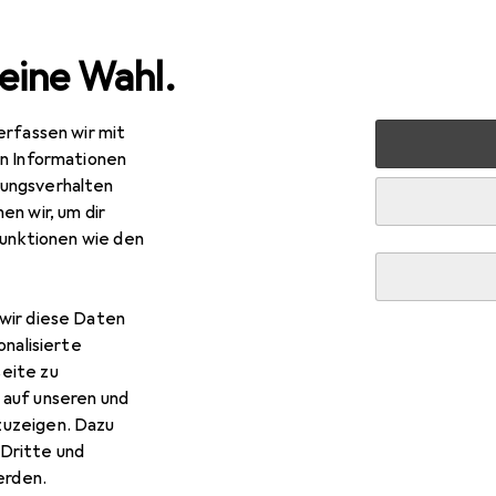
eine Wahl.
erfassen wir mit
halt
Küche
Kochen + Zubereiten
Kochgeschirr
P
en Informationen
ungsverhalten
R
,03
en wir, um dir
la
Flavoria
funktionen wie den
lkasserolle, Edelstahl
wir diese Daten
Kela Flavoria
onalisierte
eite zu
 auf unseren und
 Zubehör zum Produkt Kela Flavoria aus den Kategorien Kochb
zuzeigen. Dazu
Dritte und
rden.
k
Zubehör Kochgeschirr
Untersetzer