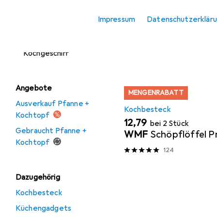
Kochplatte
Impressum
Datenschutzerklär
Pfanne + Kochtopf
Sortieren nach
:
Relevanz
Zubehör
Produktliste
Kochgeschirr
Angebote
MENGENRABATT
Ausverkauf Pfanne +
Kochbesteck
Kochtopf
EUR
12,79
bei 2 Stück
Gebraucht Pfanne +
WMF
Schöpflöffel Pr
Kochtopf
124
Dazugehörig
Kochbesteck
Küchengadgets