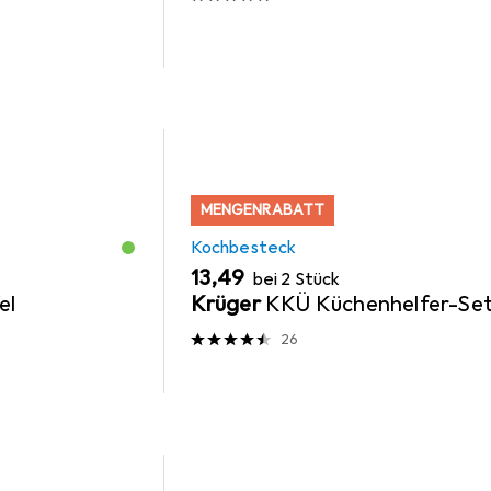
MENGENRABATT
Kochbesteck
EUR
13,49
bei 2 Stück
el
Krüger
KKÜ Küchenhelfer-Se
26