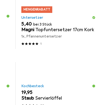
MENGENRABATT
Untersetzer
EUR
5,40
bei 3 Stück
Magni
Topfuntersetzer 17cm Kork
1x, Pfannenuntersetzer
1
Kochbesteck
EUR
19,95
Staub
Servierlöffel