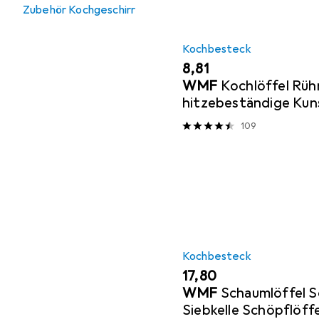
Zubehör Kochgeschirr
Kochbesteck
EUR
8,81
WMF
Kochlöffel Rühr
hitzebeständige Kun
Laffe 30cm Gourmet 
109
Kochbesteck
EUR
17,80
WMF
Schaumlöffel S
Siebkelle Schöpflöff