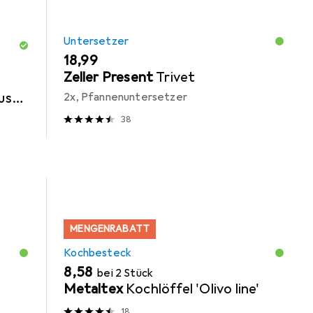
Untersetzer
EUR
18,99
Zeller Present
Trivet
us
2x, Pfannenuntersetzer
38
MENGENRABATT
Kochbesteck
EUR
8,58
bei 2 Stück
Metaltex
Kochlöffel 'Olivo line'
18