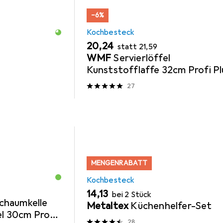
−6%
Kochbesteck
EUR
EUR
20,24
statt
21,59
WMF
Servierlöffel
Kunststofflaffe 32cm Profi Pl
Edelstahl hitzebeständig bis
27
270°C
MENGENRABATT
Kochbesteck
EUR
14,13
bei 2 Stück
chaumkelle
Metaltex
Küchenhelfer-Set
el 30cm Profi
28