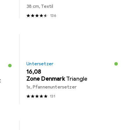
38 cm, Textil
136
Untersetzer
EUR
16,08
Zone Denmark
Triangle
t
1x, Pfannenuntersetzer
131