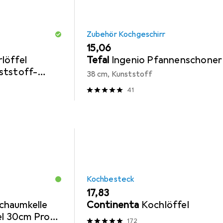
Zubehör Kochgeschirr
EUR
15,06
löffel
Tefal
Ingenio Pfannenschoner
ststoff-
38 cm, Kunststoff
Edelstahl
41
Kochbesteck
EUR
17,83
chaumkelle
Continenta
Kochlöffel
el 30cm Profi
172