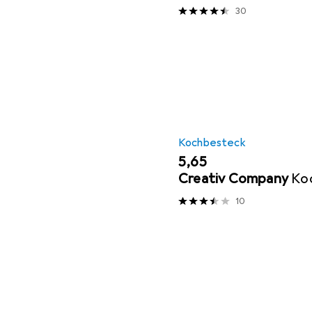
Plus Edelstahl
30
Kochbesteck
EUR
5,65
Creativ Company
Koc
10