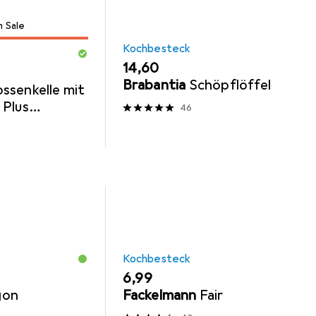
m Sale
Kochbesteck
EUR
14,60
Brabantia
Schöpflöffel
ossenkelle mit
 Plus
46
Kochbesteck
EUR
6,99
gon
Fackelmann
Fair