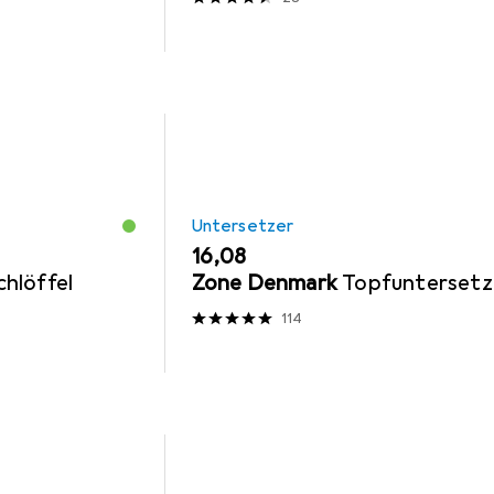
Untersetzer
EUR
16,08
hlöffel
Zone Denmark
Topfuntersetz
114