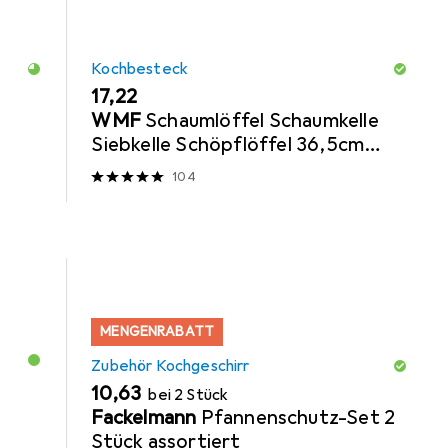
Kochbesteck
EUR
17,22
WMF
Schaumlöffel Schaumkelle
Siebkelle Schöpflöffel 36,5cm
Profi Plus Edelstahl
104
MENGENRABATT
Zubehör Kochgeschirr
EUR
10,63
bei 2 Stück
Fackelmann
Pfannenschutz-Set 2
Stück assortiert