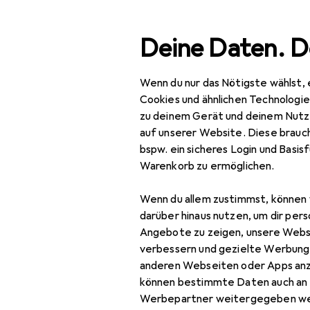
Suche
Deine Daten. D
Wenn du nur das Nötigste wählst, 
Navigation nach Kategorien
Gesamtsortiment
Haus
Gesamtsortiment
Cookies und ähnlichen Technologi
zu deinem Gerät und deinem Nutz
EU
85
Haushalt
auf unserer Website. Diese brauch
Ke
bspw. ein sicheres Login und Basis
Küche
Stie
Warenkorb zu ermöglichen.
Kochen +
Wenn du allem zustimmst, können 
Zubereiten
Zubehör für 
darüber hinaus nutzen, um dir pers
Kochgeschirr
Angebote zu zeigen, unsere Webs
verbessern und gezielte Werbung
Auflaufform
Hier findest du passendes
anderen Webseiten oder Apps an
können bestimmte Daten auch an 
Kochbesteck
Werbepartner weitergegeben we
Beliebt
Kochbestec