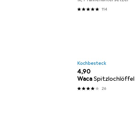
114
Kochbesteck
EUR
4,90
Waca
Spitzlochlöffel
26