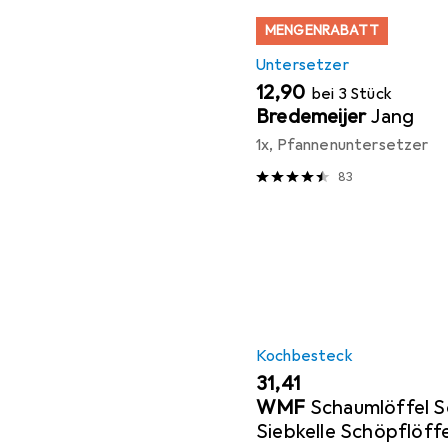
MENGENRABATT
Untersetzer
EUR
12,90
bei 3 Stück
Bredemeijer
Jang
1x, Pfannenuntersetzer
83
Kochbesteck
EUR
31,41
WMF
Schaumlöffel S
Siebkelle Schöpflöff