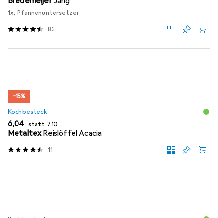
Bredemeijer
Jang
1x, Pfannenuntersetzer
83
−15%
Kochbesteck
EUR
EUR
6,04
statt
7,10
Metaltex
Reislöffel Acacia
11