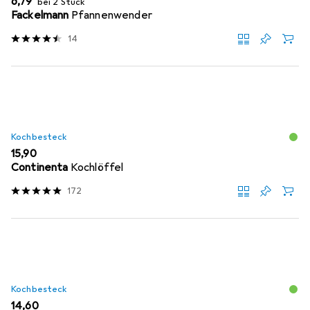
EUR
6,79
bei 2 Stück
Fackelmann
Pfannenwender
14
Kochbesteck
EUR
15,90
Continenta
Kochlöffel
172
Kochbesteck
EUR
14,60