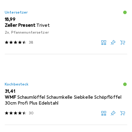
Untersetzer
EUR
18,99
Zeller Present
Trivet
2x, Pfannenuntersetzer
38
Kochbesteck
EUR
31,41
WMF
Schaumlöffel Schaumkelle Siebkelle Schöpflöffel
30cm Profi Plus Edelstahl
30