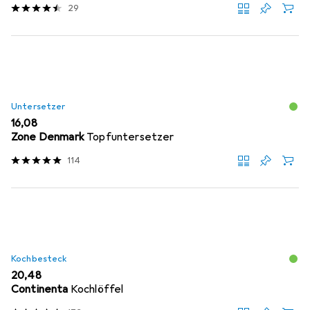
29
Untersetzer
EUR
16,08
Zone Denmark
Topfuntersetzer
114
Kochbesteck
EUR
20,48
Continenta
Kochlöffel