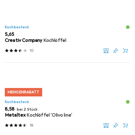
Kochbesteck
EUR
5,65
Creativ Company
Kochlöffel
10
MENGENRABATT
Kochbesteck
EUR
8,58
bei 2 Stück
Metaltex
Kochlöffel 'Olivo line'
18