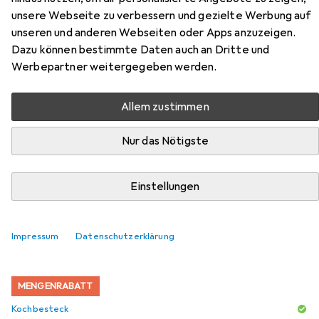
unsere Webseite zu verbessern und gezielte Werbung auf
6-teilig
unseren und anderen Webseiten oder Apps anzuzeigen.
Dazu können bestimmte Daten auch an Dritte und
Hier findest du passendes Zubehör zum Produkt
Werbepartner weitergegeben werden.
Klausberg Kochtopf-Set aus Edelstahl mit Glasdeckel, 6-
teilig aus den Kategorien Kochbesteck, Zubehör
Allem zustimmen
Kochgeschirr und Untersetzer.
Nur das Nötigste
Beliebt
Kochbesteck
Zubehör Kochgeschirr
Unterset
Einstellungen
Relevanz
Produktliste
Impressum
Datenschutzerklärung
MENGENRABATT
Kochbesteck