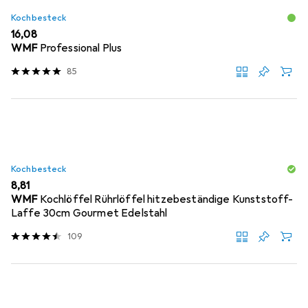
Kochbesteck
EUR
16,08
WMF
Professional Plus
85
Kochbesteck
EUR
8,81
WMF
Kochlöffel Rührlöffel hitzebeständige Kunststoff-
Laffe 30cm Gourmet Edelstahl
109