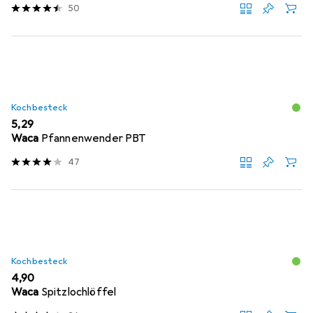
50
Kochbesteck
EUR
5,29
Waca
Pfannenwender PBT
47
Kochbesteck
EUR
4,90
Waca
Spitzlochlöffel