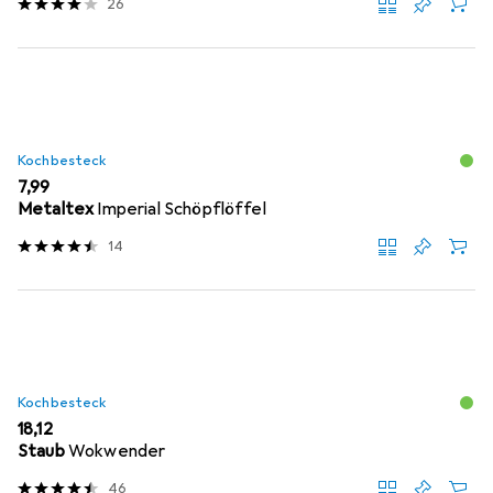
26
Kochbesteck
EUR
7,99
Metaltex
Imperial Schöpflöffel
14
Kochbesteck
EUR
18,12
Staub
Wokwender
46