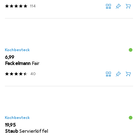
114
Kochbesteck
EUR
6,99
Fackelmann
Fair
40
Kochbesteck
EUR
19,95
Staub
Servierlöffel