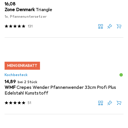
EUR
16,08
Zone Denmark
Triangle
1x, Pfannenuntersetzer
131
MENGENRABATT
Kochbesteck
EUR
14,89
bei 2 Stück
WMF
Crepes Wender Pfannenwender 33cm Profi Plus
Edelstahl Kunststoff
51