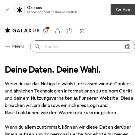
Galaxus
Zur App
Schneller finden und bestellen
Einstellungen
Kundenkonto
Vergleichslisten
Merklisten
Warenkorb
Navigation nach Kategorien
Menü
Suche
berg Kochtopf-Set aus Edelstahl mit Glasdeckel, 6-teilig
Deine Daten. Deine Wahl.
Zubehör
EUR
EUR
77,99
statt
82,99
Wenn du nur das Nötigste wählst, erfassen wir mit Cookies
Klausberg
Kochtopf-Set aus Edelstahl
und ähnlichen Technologien Informationen zu deinem Gerät
mit Glasdeckel, 6-teilig
und deinem Nutzungsverhalten auf unserer Website. Diese
Bratpfanne, Kochtopf, Edelstahl, 16 x 10.50 cm
brauchen wir, um dir bspw. ein sicheres Login und
Basisfunktionen wie den Warenkorb zu ermöglichen.
Zubehör für Klausberg Kochtopf-
Wenn du allem zustimmst, können wir diese Daten darüber
Set aus Edelstahl mit Glasdeckel,
hinaus nutzen, um dir personalisierte Angebote zu zeigen,