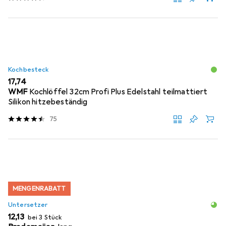
Kochbesteck
EUR
17,74
WMF
Kochlöffel 32cm Profi Plus Edelstahl teilmattiert
Silikon hitzebeständig
75
MENGENRABATT
Untersetzer
EUR
12,13
bei 3 Stück