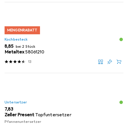
MENGENRABATT
Kochbesteck
EUR
8,85
bei 2 Stück
Metaltex
58061210
13
Untersetzer
EUR
7,83
Zeller Present
Topfuntersetzer
Pfannenuntersetzer