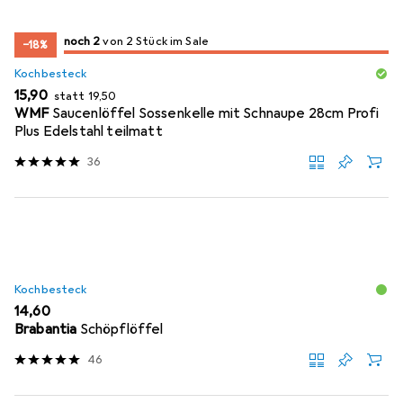
2
2
noch 2
/ 2
/ 2 im Sale
von 2 Stück im Sale
−18%
Kochbesteck
EUR
EUR
15,90
statt
19,50
WMF
Saucenlöffel Sossenkelle mit Schnaupe 28cm Profi
Plus Edelstahl teilmatt
36
Kochbesteck
EUR
14,60
Brabantia
Schöpflöffel
46