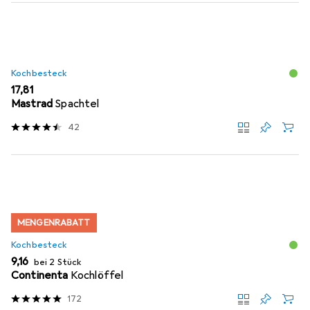
Kochbesteck
EUR
17,81
Mastrad
Spachtel
42
MENGENRABATT
Kochbesteck
EUR
9,16
bei 2 Stück
Continenta
Kochlöffel
172