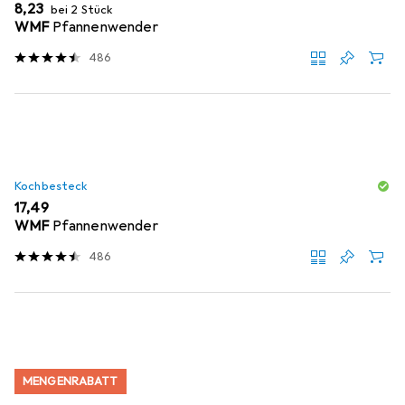
EUR
8,23
bei 2 Stück
WMF
Pfannenwender
486
Kochbesteck
EUR
17,49
WMF
Pfannenwender
486
MENGENRABATT