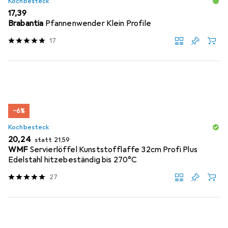
Kochbesteck
EUR
17,39
Brabantia
Pfannenwender Klein Profile
17
−6%
Kochbesteck
EUR
EUR
20,24
statt
21,59
WMF
Servierlöffel Kunststofflaffe 32cm Profi Plus
Edelstahl hitzebeständig bis 270°C
27