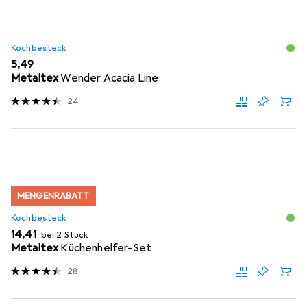
Kochbesteck
EUR
5,49
Metaltex
Wender Acacia Line
24
MENGENRABATT
Kochbesteck
EUR
14,41
bei 2 Stück
Metaltex
Küchenhelfer-Set
28