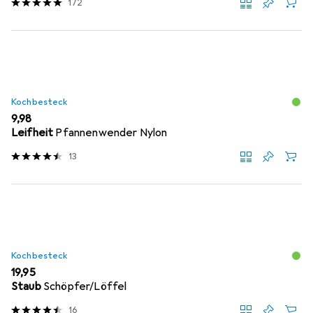
172
Kochbesteck
EUR
9,98
Leifheit
Pfannenwender Nylon
13
Kochbesteck
EUR
19,95
Staub
Schöpfer/Löffel
16