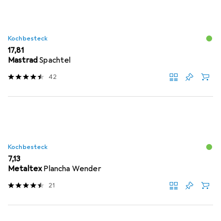
Kochbesteck
EUR
17,81
Mastrad
Spachtel
42
Kochbesteck
EUR
7,13
Metaltex
Plancha Wender
21