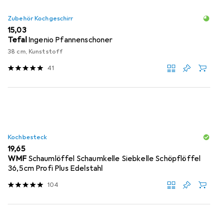
Zubehör Kochgeschirr
EUR
15,03
Tefal
Ingenio Pfannenschoner
38 cm, Kunststoff
41
Kochbesteck
EUR
19,65
WMF
Schaumlöffel Schaumkelle Siebkelle Schöpflöffel
36,5cm Profi Plus Edelstahl
104