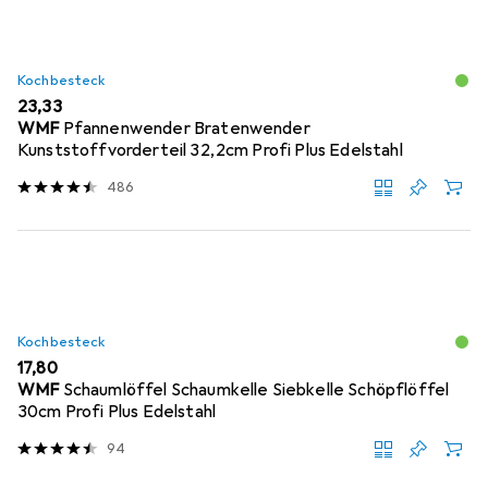
Kochbesteck
EUR
23,33
WMF
Pfannenwender Bratenwender
Kunststoffvorderteil 32,2cm Profi Plus Edelstahl
486
Kochbesteck
EUR
17,80
WMF
Schaumlöffel Schaumkelle Siebkelle Schöpflöffel
30cm Profi Plus Edelstahl
94