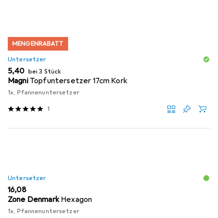
MENGENRABATT
Untersetzer
EUR
5,40
bei 3 Stück
Magni
Topfuntersetzer 17cm Kork
1x, Pfannenuntersetzer
1
Untersetzer
EUR
16,08
Zone Denmark
Hexagon
1x, Pfannenuntersetzer