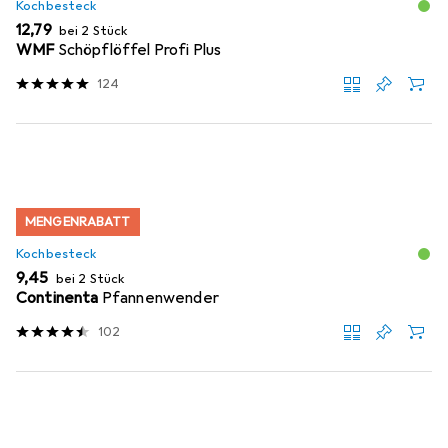
Kochbesteck
EUR
12,79
bei 2 Stück
WMF
Schöpflöffel Profi Plus
124
MENGENRABATT
Kochbesteck
EUR
9,45
bei 2 Stück
Continenta
Pfannenwender
102