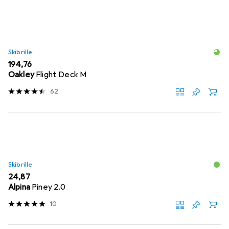
Skibrille
EUR
194,76
Oakley
Flight Deck M
62
Skibrille
EUR
24,87
Alpina
Piney 2.0
10