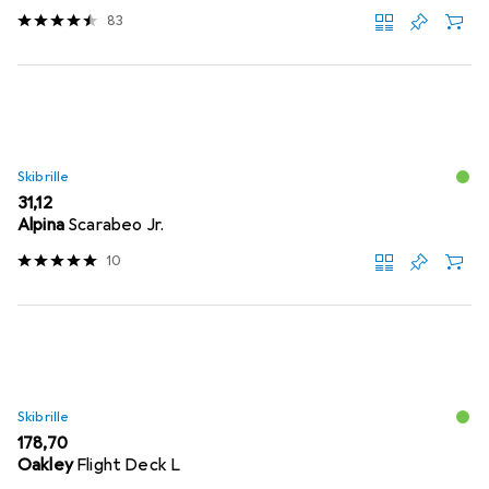
83
Skibrille
EUR
31,12
Alpina
Scarabeo Jr.
10
Skibrille
EUR
178,70
Oakley
Flight Deck L