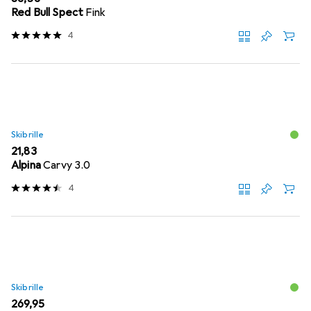
Red Bull Spect
Fink
4
Skibrille
EUR
21,83
Alpina
Carvy 3.0
4
Skibrille
EUR
269,95