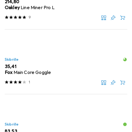
EUR
214,80
Oakley
Line Miner Pro L
9
Skibrille
EUR
35,41
Fox
Main Core Goggle
1
Skibrille
EUR
83,53