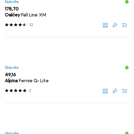
Skibrille
EUR
178,70
Oakley
Fall Line XM
12
Skibrille
EUR
49,16
Alpina
Fernie Q-Lite
3
Skibrille