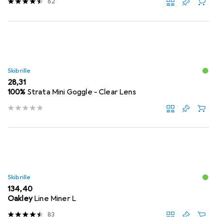
62
Skibrille
EUR
28,31
100%
Strata Mini Goggle - Clear Lens
Skibrille
EUR
134,40
Oakley
Line Miner L
83