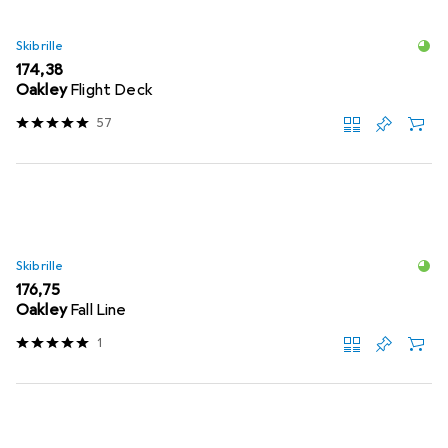
Skibrille
EUR
174,38
Oakley
Flight Deck
57
Skibrille
EUR
176,75
Oakley
Fall Line
1