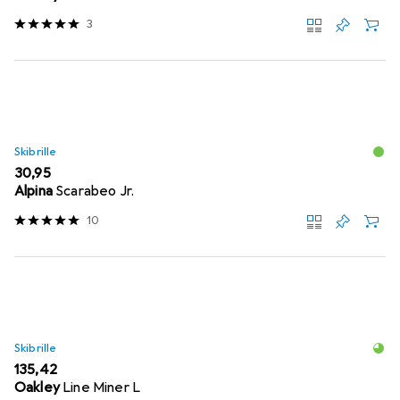
3
Skibrille
EUR
30,95
Alpina
Scarabeo Jr.
10
Skibrille
EUR
135,42
Oakley
Line Miner L