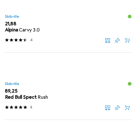
Skibrille
EUR
21,88
Alpina
Carvy 3.0
4
Skibrille
EUR
89,25
Red Bull Spect
Rush
4