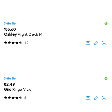
Skibrille
EUR
185,60
Oakley
Flight Deck M
62
Skibrille
EUR
82,49
Giro
Ringo Vivid
5