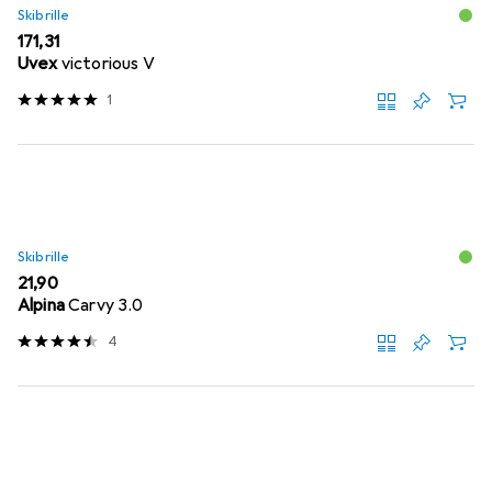
Skibrille
EUR
171,31
Uvex
victorious V
1
Skibrille
EUR
21,90
Alpina
Carvy 3.0
4