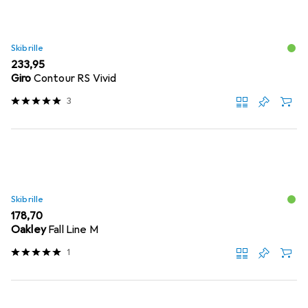
Skibrille
EUR
233,95
Giro
Contour RS Vivid
3
Skibrille
EUR
178,70
Oakley
Fall Line M
1