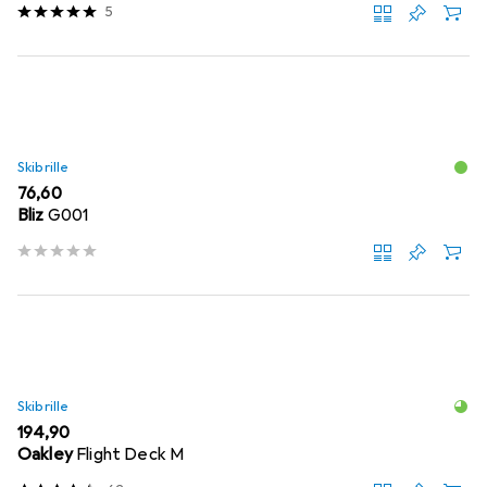
5
Skibrille
EUR
76,60
Bliz
G001
Skibrille
EUR
194,90
Oakley
Flight Deck M