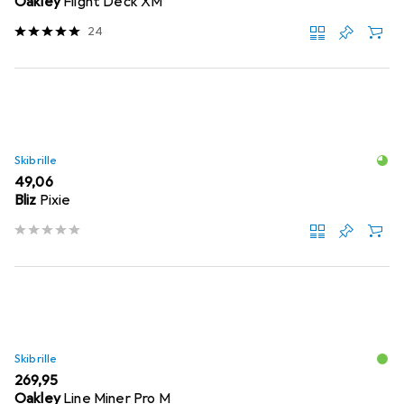
Oakley
Flight Deck XM
24
Skibrille
EUR
49,06
Bliz
Pixie
Skibrille
EUR
269,95
Oakley
Line Miner Pro M