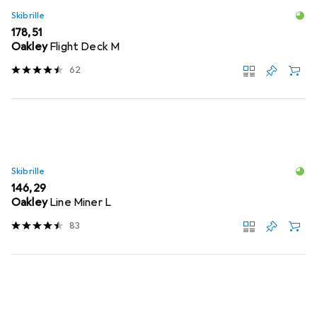
Skibrille
EUR
178,51
Oakley
Flight Deck M
62
Skibrille
EUR
146,29
Oakley
Line Miner L
83