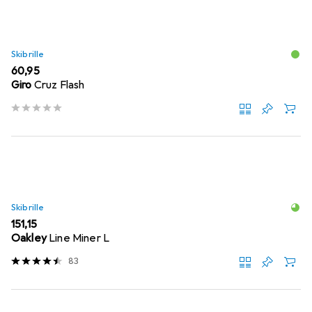
Skibrille
EUR
60,95
Giro
Cruz Flash
Skibrille
EUR
151,15
Oakley
Line Miner L
83