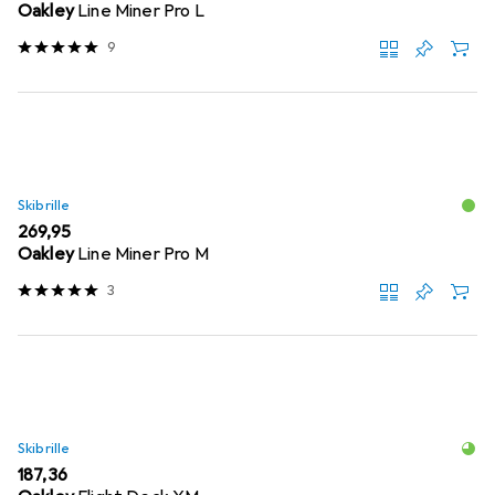
Oakley
Line Miner Pro L
9
Skibrille
EUR
269,95
Oakley
Line Miner Pro M
3
Skibrille
EUR
187,36