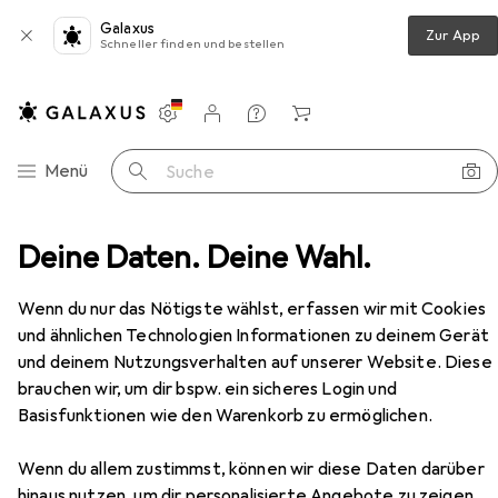
Galaxus
Zur App
Schneller finden und bestellen
Einstellungen
Kundenkonto
Vergleichslisten
Merklisten
Warenkorb
Navigation nach Kategorien
Menü
Suche
ntersport Schutzausrüstung
Deine Daten. Deine Wahl.
Skihelm
Uvex heyya
Zubehör
Wenn du nur das Nötigste wählst, erfassen wir mit Cookies
EUR
61,25
und ähnlichen Technologien Informationen zu deinem Gerät
Uvex
heyya
und deinem Nutzungsverhalten auf unserer Website. Diese
46 - 50 cm, XS
brauchen wir, um dir bspw. ein sicheres Login und
Basisfunktionen wie den Warenkorb zu ermöglichen.
Wenn du allem zustimmst, können wir diese Daten darüber
hinaus nutzen, um dir personalisierte Angebote zu zeigen,