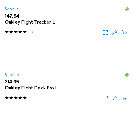
Skibrille
EUR
147,54
Oakley
Flight Tracker L
10
Skibrille
EUR
314,95
Oakley
Flight Deck Pro L
1