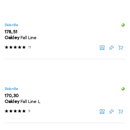
Skibrille
EUR
178,51
Oakley
Fall Line
11
Skibrille
EUR
170,30
Oakley
Fall Line L
9