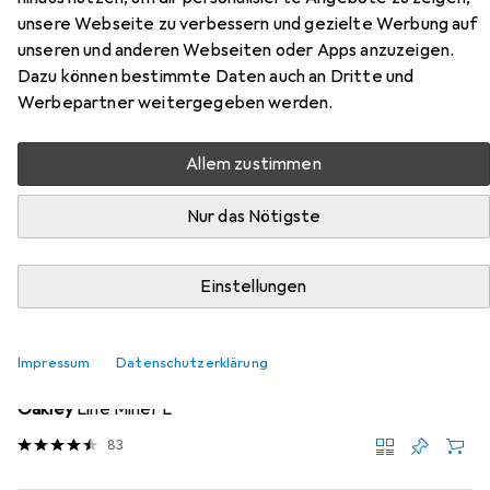
Zubehör für Uvex heyya
unsere Webseite zu verbessern und gezielte Werbung auf
unseren und anderen Webseiten oder Apps anzuzeigen.
Hier findest du passendes Zubehör zum Produkt Uvex
Dazu können bestimmte Daten auch an Dritte und
heyya aus der Kategorie Skibrille.
Werbepartner weitergegeben werden.
Beliebt
Uvex
Allem zustimmen
Nur das Nötigste
Relevanz
Produktliste
Einstellungen
Skibrille
Impressum
Datenschutzerklärung
EUR
189,09
Oakley
Line Miner L
83