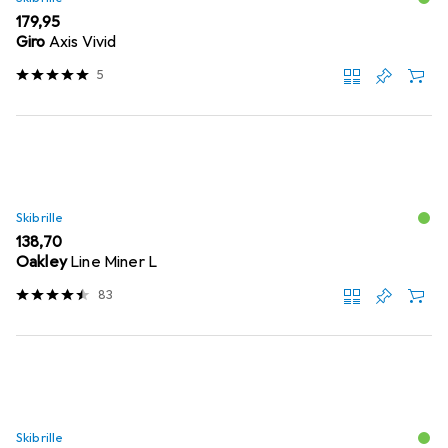
EUR
179,95
Giro
Axis Vivid
5
Skibrille
EUR
138,70
Oakley
Line Miner L
83
Skibrille