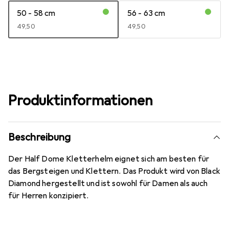
50 - 58 cm
56 - 63 cm
EUR
49,50
EUR
49,50
Produktinformationen
Beschreibung
Der Half Dome Kletterhelm eignet sich am besten für
das Bergsteigen und Klettern. Das Produkt wird von Black
Diamond hergestellt und ist sowohl für Damen als auch
für Herren konzipiert.