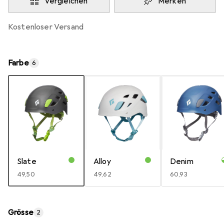
Vergleichen
Merken
kostenloser Versand
Farbe
6
Slate
Alloy
Denim
EUR
49,50
EUR
49,62
EUR
60,93
Grösse
2