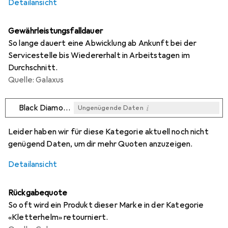
Detailansicht
Gewährleistungsfalldauer
So lange dauert eine Abwicklung ab Ankunft bei der
Servicestelle bis Wiedererhalt in Arbeitstagen im
Durchschnitt.
Quelle: Galaxus
i
Black Diamond
Ungenügende Daten
i
i
Ungenügende Daten
Ungenügende Daten
Leider haben wir für diese Kategorie aktuell noch nicht
genügend Daten, um dir mehr Quoten anzuzeigen.
Detailansicht
Rückgabequote
So oft wird ein Produkt dieser Marke in der Kategorie
«Kletterhelm» retourniert.