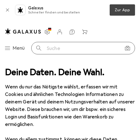
Galaxus
Zur App
Schneller finden und bestellen
Einstellungen
Kundenkonto
Vergleichslisten
Merklisten
Warenkorb
Navigation nach Kategorien
Menü
Suche
Outdoor
Deine Daten. Deine Wahl.
Klettern
Kletterhelm
Black Diamond Half Dome
Wenn du nur das Nötigste wählst, erfassen wir mit
Cookies und ähnlichen Technologien Informationen zu
2 Bilder
deinem Gerät und deinem Nutzungsverhalten auf unserer
Website. Diese brauchen wir, um dir bspw. ein sicheres
EUR
49,50
Login und Basisfunktionen wie den Warenkorb zu
Black Diamond
Half Dome
ermöglichen.
50 - 58 cm
Wenn du allem zustimmst, können wir diese Daten