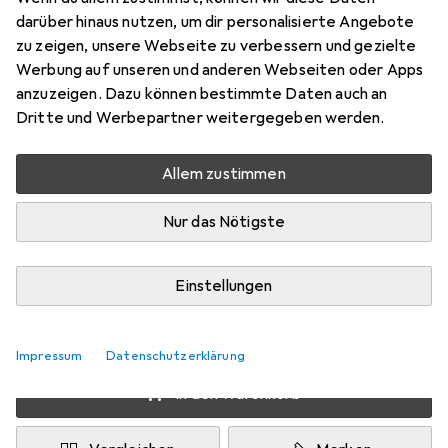
Preis in EUR inkl. MwSt.
darüber hinaus nutzen, um dir personalisierte Angebote
zu zeigen, unsere Webseite zu verbessern und gezielte
Marke
Bewertungen
Werbung auf unseren und anderen Webseiten oder Apps
Mehr von Black Diamond
49
anzuzeigen. Dazu können bestimmte Daten auch an
Dritte und Werbepartner weitergegeben werden.
Testberichte
1 Test
Allem zustimmen
Zwischen Do, 13.8. und Fr, 14.8. geliefert
Nur das Nötigste
Nur 1 Stück an Lager beim Drittanbieter
Lieferort angeben für genaue Lieferzeit
Einstellungen
i
Angebot von
Gigasport GmbH
AT
Impressum
Datenschutzerklärung
In den Warenkorb