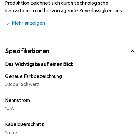
Produktion zeichnet sich durch technologische
Innovationen und hervorragende Zuverlässigkeit aus.
Dank der vernünftigen Preispolitik bleibt Lindy an der
Mehr anzeigen
Spitze des modernen Computermarkts mit ihrer Qualität
und Beständigkeit.
Spezifikationen
Das Wichtigste auf einen Blick
Genaue Farbbezeichnung
Juoda
,
Schwarz
Nennstrom
10 A
Kabelquerschnitt
1 mm²