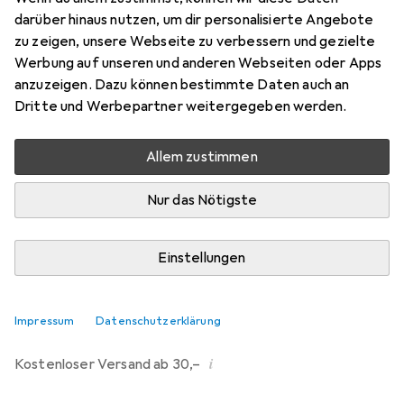
5 m
darüber hinaus nutzen, um dir personalisierte Angebote
Preis in EUR inkl. MwSt.
zu zeigen, unsere Webseite zu verbessern und gezielte
Werbung auf unseren und anderen Webseiten oder Apps
Marke
Bewertungen
anzuzeigen. Dazu können bestimmte Daten auch an
Mehr von Lindy
2
Dritte und Werbepartner weitergegeben werden.
Allem zustimmen
Zwischen Di, 11.8. und Do, 13.8. geliefert
10 Stück an Lager beim Lieferanten
Nur das Nötigste
Lieferort angeben für genaue Lieferzeit
Einstellungen
In den Warenkorb
Vergleichen
Merken
Impressum
Datenschutzerklärung
i
Kostenloser Versand ab 30,–