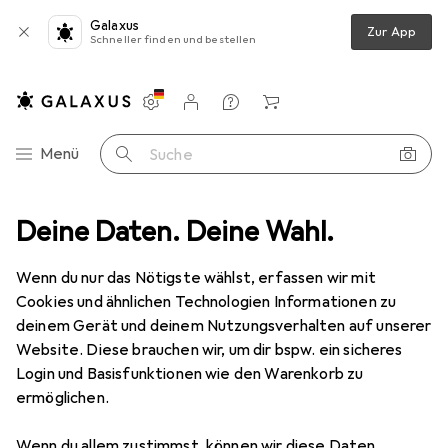
Galaxus
Zur App
Schneller finden und bestellen
Einstellungen
Kundenkonto
Vergleichslisten
Merklisten
Warenkorb
Navigation nach Kategorien
Menü
Suche
ängerungskabel
Deine Daten. Deine Wahl.
Lindy 5m IEC-Netzverlaengerungskabel C14 an C13
Wenn du nur das Nötigste wählst, erfassen wir mit
Cookies und ähnlichen Technologien Informationen zu
5 Bilder
deinem Gerät und deinem Nutzungsverhalten auf unserer
Website. Diese brauchen wir, um dir bspw. ein sicheres
EUR
17,08
Login und Basisfunktionen wie den Warenkorb zu
Lindy
5m IEC-
ermöglichen.
Netzverlaengerungskabel C14 an C13
Wenn du allem zustimmst, können wir diese Daten