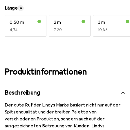
Länge
4
0.50 m
2 m
3 m
EUR
4,74
EUR
7,20
EUR
10,86
Produktinformationen
Beschreibung
Der gute Ruf der Lindys Marke basiert nicht nur auf der
Spitzenqualität und der breiten Palette von
verschiedenen Produkten, sondern auch auf der
ausgezeichneten Betreuung von Kunden. Lindys