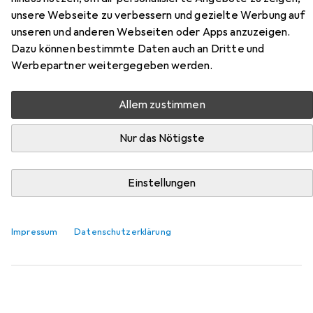
Zubehör für Die kleine Spinne
unsere Webseite zu verbessern und gezielte Werbung auf
Widerlich - Der
unseren und anderen Webseiten oder Apps anzuzeigen.
Geburtstagsbesuch
Dazu können bestimmte Daten auch an Dritte und
Werbepartner weitergegeben werden.
(Pappbilderbuch)
Allem zustimmen
Hier findest du passendes Zubehör zum Produkt Die
kleine Spinne Widerlich - Der Geburtstagsbesuch
Nur das Nötigste
(Pappbilderbuch) aus den Kategorien Buchfolie und
Schreibtisch Accessoire.
Einstellungen
Beliebt
Buchfolie
Schreibtisch Accessoire
Impressum
Datenschutzerklärung
Relevanz
Produktliste