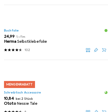
Buchfolie
EUR
EUR
24,99
1,–
/
1m
Herma
Selbstklebefolie
102
MENGENRABATT
Schreibtisch Accessoire
EUR
10,84
bei 2 Stück
Ototo
Nessie Tale
8