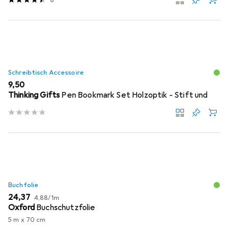
Schreibtisch Accessoire
EUR
9,50
Thinking Gifts
Pen Bookmark Set Holzoptik - Stift und
Buchfolie
EUR
EUR
24,37
4,88
/
1m
Oxford
Buchschutzfolie
5 m x 70 cm