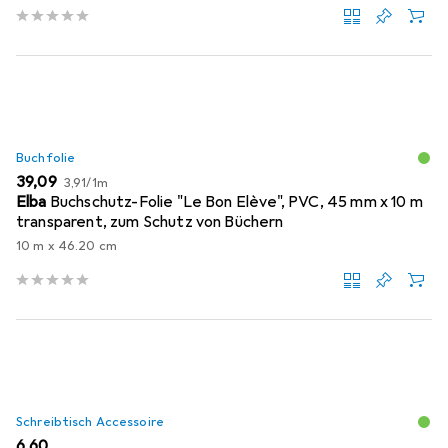
Buchfolie
EUR
EUR
39,09
3,91
/
1m
Elba
Buchschutz-Folie "Le Bon Elève", PVC, 45 mm x 10 m
transparent, zum Schutz von Büchern
10 m x 46.20 cm
Schreibtisch Accessoire
EUR
6,60