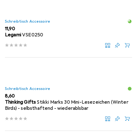
Schreibtisch Accessoire
EUR
11,90
Legami
VSE0250
Schreibtisch Accessoire
EUR
8,60
Thinking Gifts
Stikki Marks 30 Mini-Lesezeichen (Winter
Birds) - selbsthaftend - wiederablsbar