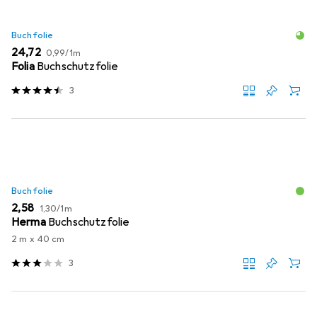
Buchfolie
EUR
EUR
24,72
0,99
/
1m
Folia
Buchschutzfolie
3
Buchfolie
EUR
EUR
2,58
1,30
/
1m
Herma
Buchschutzfolie
2 m x 40 cm
3