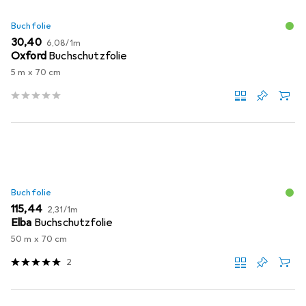
Buchfolie
EUR
EUR
30,40
6,08
/
1m
Oxford
Buchschutzfolie
5 m x 70 cm
Buchfolie
EUR
EUR
115,44
2,31
/
1m
Elba
Buchschutzfolie
50 m x 70 cm
2