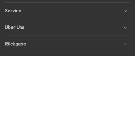
Service
Über Uns
Rückgabe
Soziale Medien
Stellenangebote
Preise
Alle Preise in EUR inkl. MwSt., zzgl.
Versandkosten
bei Bestellungen
unter
30,–
Shop Version
master-20260807-2039-31207921115-1
Unsere Onlineshops
digitec.ch
galaxus.ch
galaxus.at
galaxus.fr
galaxus.it