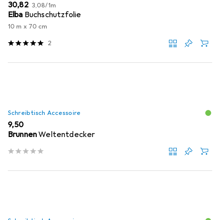
EUR
EUR
30,82
3,08
/
1m
Elba
Buchschutzfolie
10 m x 70 cm
2
Schreibtisch Accessoire
EUR
9,50
Brunnen
Weltentdecker