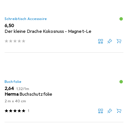
Schreibtisch Accessoire
EUR
6,50
Der kleine Drache Kokosnuss - Magnet-Le
Buchfolie
EUR
EUR
2,64
1,32
/
1m
Herma
Buchschutzfolie
2 m x 40 cm
1