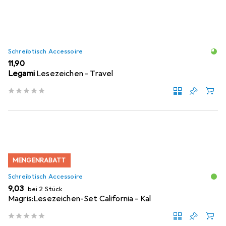
Schreibtisch Accessoire
EUR
11,90
Legami
Lesezeichen - Travel
MENGENRABATT
Schreibtisch Accessoire
EUR
9,03
bei 2 Stück
Magris:Lesezeichen-Set California - Kal