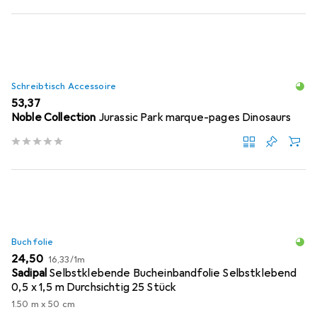
Schreibtisch Accessoire
EUR
53,37
Noble Collection
Jurassic Park marque-pages Dinosaurs
Buchfolie
EUR
EUR
24,50
16,33
/
1m
Sadipal
Selbstklebende Bucheinbandfolie Selbstklebend
0,5 x 1,5 m Durchsichtig 25 Stück
1.50 m x 50 cm