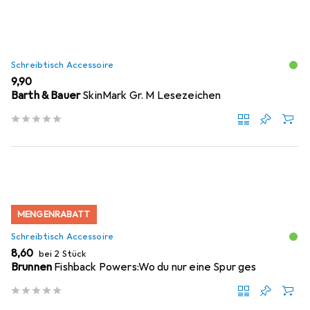
Schreibtisch Accessoire
EUR
9,90
Barth & Bauer
SkinMark Gr. M Lesezeichen
MENGENRABATT
Schreibtisch Accessoire
EUR
8,60
bei 2 Stück
Brunnen
Fishback Powers:Wo du nur eine Spur ges