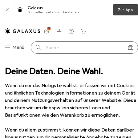
Galaxus
Zur App
Schneller finden und bestellen
Einstellungen
Kundenkonto
Vergleichslisten
Merklisten
Warenkorb
Navigation nach Kategorien
Menü
Suche
inne Widerlich - Der Geburtstagsbesuch (Pappbilderbuch)
Deine Daten. Deine Wahl.
Zubehör
Wenn du nur das Nötigste wählst, erfassen wir mit Cookies
EUR
8,90
und ähnlichen Technologien Informationen zu deinem Gerät
Die kleine Spinne Widerlich - Der
Geburtstagsbesuch (Pappbilderbuch)
und deinem Nutzungsverhalten auf unserer Website. Diese
Deutsch, Diana Amft, 2020
brauchen wir, um dir bspw. ein sicheres Login und
Basisfunktionen wie den Warenkorb zu ermöglichen.
Wenn du allem zustimmst, können wir diese Daten darüber
hinaus nutzen, um dir personalisierte Angebote zu zeigen,