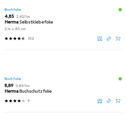
Buchfolie
EUR
EUR
4,85
2,43
/
1m
Herma
Selbstklebefolie
2 m x 40 cm
102
Buchfolie
EUR
EUR
8,89
0,89
/
1m
Herma
Buchschutzfolie
9