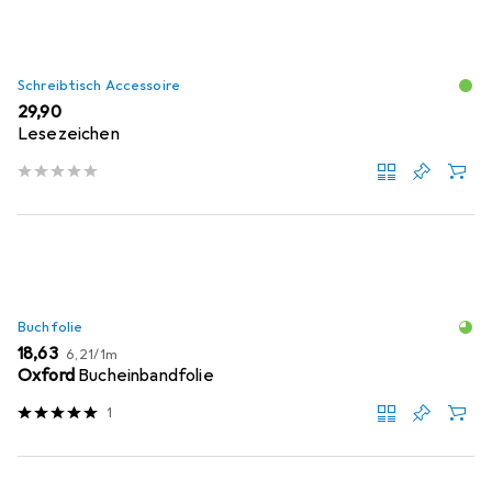
Schreibtisch Accessoire
EUR
29,90
Lesezeichen
Buchfolie
EUR
EUR
18,63
6,21
/
1m
Oxford
Bucheinbandfolie
1