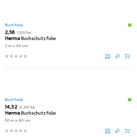
Buchfolie
EUR
EUR
2,58
1,30
/
1m
Herma
Buchschutzfolie
2 m x 40 cm
Buchfolie
EUR
EUR
14,52
0,29
/
1m
Herma
Buchschutzfolie
50 m x 40 cm