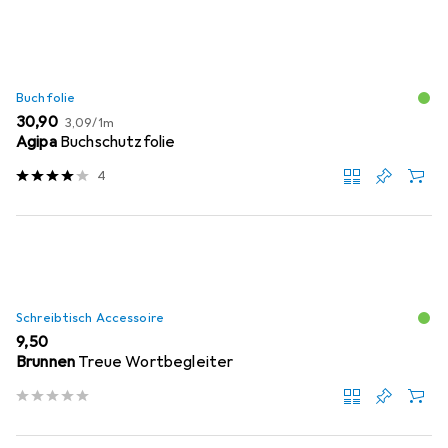
Buchfolie
EUR
EUR
30,90
3,09
/
1m
Agipa
Buchschutzfolie
4
Schreibtisch Accessoire
EUR
9,50
Brunnen
Treue Wortbegleiter