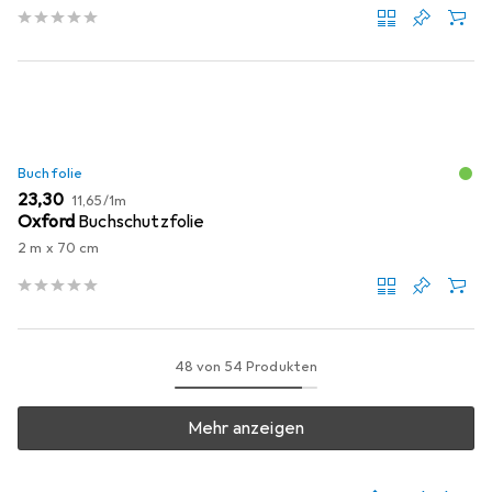
Buchfolie
EUR
EUR
23,30
11,65
/
1m
Oxford
Buchschutzfolie
2 m x 70 cm
48 von 54 Produkten
Mehr anzeigen