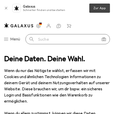
Galaxus
Zur App
Schneller finden und bestellen
Einstellungen
Kundenkonto
Vergleichslisten
Merklisten
Warenkorb
Navigation nach Kategorien
Menü
Suche
Medien
Deine Daten. Deine Wahl.
Bücher
Comics + Manga
Superman 1
Zubehör
Wenn du nur das Nötigste wählst, erfassen wir mit
Cookies und ähnlichen Technologien Informationen zu
EUR
58,40
deinem Gerät und deinem Nutzungsverhalten auf unserer
Superman 1
Website. Diese brauchen wir, um dir bspw. ein sicheres
Deutsch, Englisch, 2024, Kurt Busiek
Login und Basisfunktionen wie den Warenkorb zu
ermöglichen.
Wenn du allem zustimmst, können wir diese Daten