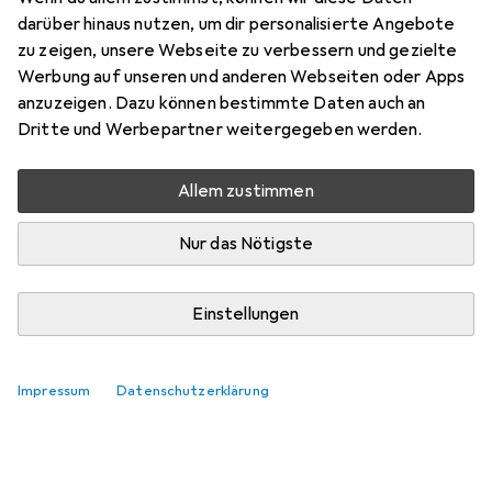
darüber hinaus nutzen, um dir personalisierte Angebote
zu zeigen, unsere Webseite zu verbessern und gezielte
Zubehör für Superman 1
Werbung auf unseren und anderen Webseiten oder Apps
anzuzeigen. Dazu können bestimmte Daten auch an
Hier findest du passendes Zubehör zum Produkt
Dritte und Werbepartner weitergegeben werden.
Superman 1.
Relevanz
Allem zustimmen
Produktliste
Nur das Nötigste
Keine Produkte gefunden
Einstellungen
Impressum
Datenschutzerklärung