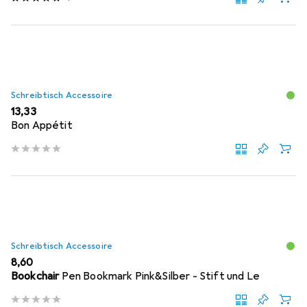
Schreibtisch Accessoire
EUR
13,33
Bon Appétit
Schreibtisch Accessoire
EUR
8,60
Bookchair
Pen Bookmark Pink&Silber - Stift und Le