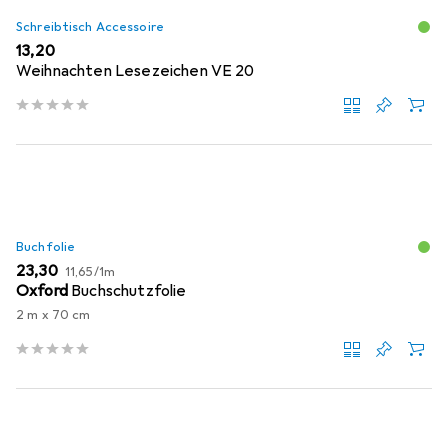
Schreibtisch Accessoire
EUR
13,20
Weihnachten Lesezeichen VE 20
Buchfolie
EUR
EUR
23,30
11,65
/
1m
Oxford
Buchschutzfolie
2 m x 70 cm