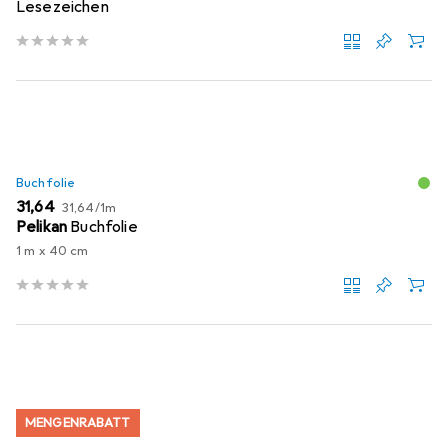
Lesezeichen
Buchfolie
EUR
EUR
31,64
31,64
/
1m
Pelikan
Buchfolie
1 m x 40 cm
MENGENRABATT