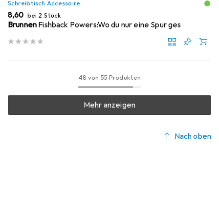
Schreibtisch Accessoire
EUR
8,60
bei 2 Stück
Brunnen
Fishback Powers:Wo du nur eine Spur ges
48 von 55 Produkten
Mehr anzeigen
Nach oben