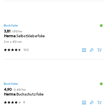
Produktliste
Buchfolie
EUR
EUR
3,81
1,91
/
1m
Herma
Selbstklebefolie
2 m x 40 cm
102
Buchfolie
EUR
EUR
4,90
0,49
/
1m
Herma
Buchschutzfolie
9