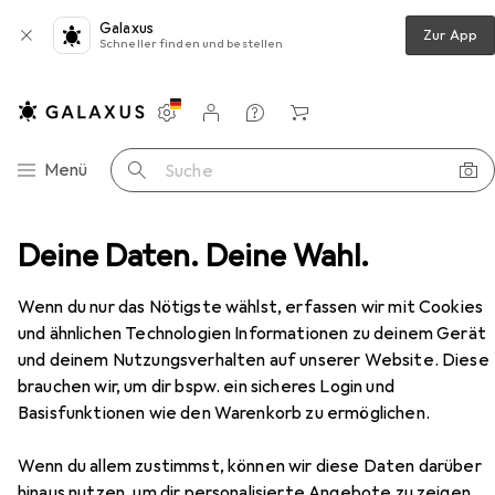
Galaxus
Zur App
Schneller finden und bestellen
Einstellungen
Kundenkonto
Vergleichslisten
Merklisten
Warenkorb
Navigation nach Kategorien
Menü
Suche
Pops Rezepte für jeden Geschmack und Anlass - inkl. Gem
Deine Daten. Deine Wahl.
Zubehör
Wenn du nur das Nötigste wählst, erfassen wir mit Cookies
und ähnlichen Technologien Informationen zu deinem Gerät
EUR
12,90
Ice Pops Rezeptbuch: Die leckersten
und deinem Nutzungsverhalten auf unserer Website. Diese
Ice Pops Rezepte für jeden
brauchen wir, um dir bspw. ein sicheres Login und
Geschmack und Anlass - inkl. Gem
Deutsch, Maike Lamberts, 2024
Basisfunktionen wie den Warenkorb zu ermöglichen.
Wenn du allem zustimmst, können wir diese Daten darüber
hinaus nutzen, um dir personalisierte Angebote zu zeigen,