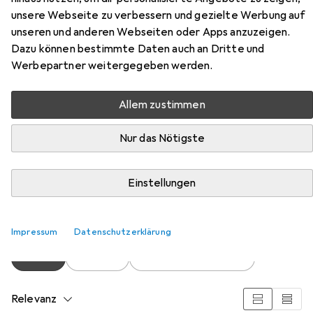
unsere Webseite zu verbessern und gezielte Werbung auf
Zubehör für Ice Pops
unseren und anderen Webseiten oder Apps anzuzeigen.
Rezeptbuch: Die leckersten Ice
Dazu können bestimmte Daten auch an Dritte und
Werbepartner weitergegeben werden.
Pops Rezepte für jeden
Geschmack und Anlass - inkl.
Allem zustimmen
Gem
Nur das Nötigste
Hier findest du passendes Zubehör zum Produkt Ice Pops
Rezeptbuch: Die leckersten Ice Pops Rezepte für jeden
Einstellungen
Geschmack und Anlass - inkl. Gem aus den Kategorien
Buchfolie und Schreibtisch Accessoire.
Impressum
Datenschutzerklärung
Beliebt
Buchfolie
Schreibtisch Accessoire
Relevanz