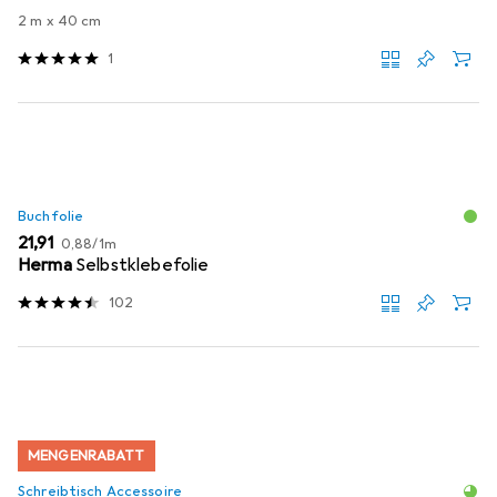
2 m x 40 cm
1
Buchfolie
EUR
EUR
21,91
0,88
/
1m
Herma
Selbstklebefolie
102
MENGENRABATT
Schreibtisch Accessoire