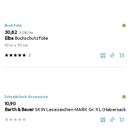
Buchfolie
EUR
EUR
30,82
3,08
/
1m
Elba
Buchschutzfolie
10 m x 70 cm
2
Schreibtisch Accessoire
EUR
10,90
Barth & Bauer
SKIN Lesezeichen MARK Gr. XL (Habersack