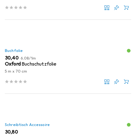
Buchfolie
EUR
EUR
30,40
6,08
/
1m
Oxford
Buchschutzfolie
5 m x 70 cm
Schreibtisch Accessoire
EUR
30,80