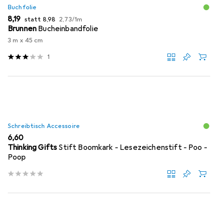
Buchfolie
EUR
EUR
EUR
8,19
statt
8,98
2,73
/
1m
Brunnen
Bucheinbandfolie
3 m x 45 cm
1
Schreibtisch Accessoire
EUR
6,60
Thinking Gifts
Stift Boomkark - Lesezeichenstift - Poo -
Poop