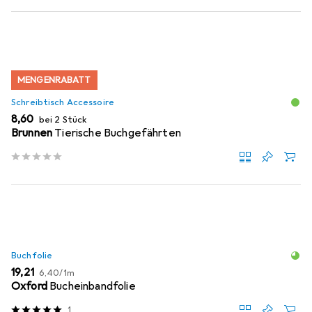
MENGENRABATT
Schreibtisch Accessoire
EUR
8,60
bei 2 Stück
Brunnen
Tierische Buchgefährten
Buchfolie
EUR
EUR
19,21
6,40
/
1m
Oxford
Bucheinbandfolie
1