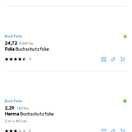
Buchfolie
EUR
EUR
24,72
0,99
/
1m
Folia
Buchschutzfolie
3
Buchfolie
EUR
EUR
2,29
1,15
/
1m
Herma
Buchschutzfolie
2 m x 40 cm
3