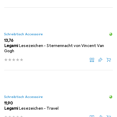
Schreibtisch Accessoire
EUR
13,76
Legami
Lesezeichen - Sternennacht von Vincent Van
Gogh
Schreibtisch Accessoire
EUR
11,90
Legami
Lesezeichen - Travel