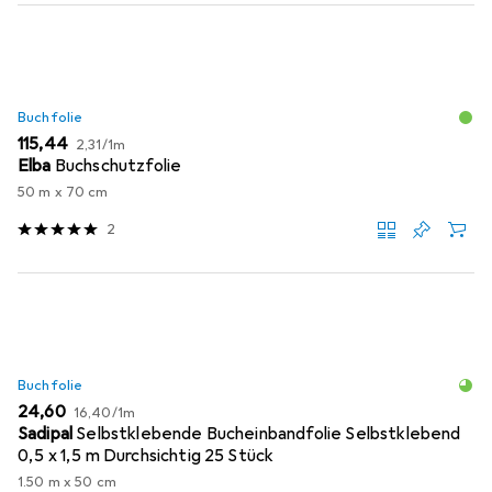
Buchfolie
EUR
EUR
115,44
2,31
/
1m
Elba
Buchschutzfolie
50 m x 70 cm
2
Buchfolie
EUR
EUR
24,60
16,40
/
1m
Sadipal
Selbstklebende Bucheinbandfolie Selbstklebend
0,5 x 1,5 m Durchsichtig 25 Stück
1.50 m x 50 cm