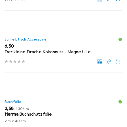
Schreibtisch Accessoire
EUR
6,50
Der kleine Drache Kokosnuss - Magnet-Le
Buchfolie
EUR
EUR
2,58
1,30
/
1m
Herma
Buchschutzfolie
2 m x 40 cm