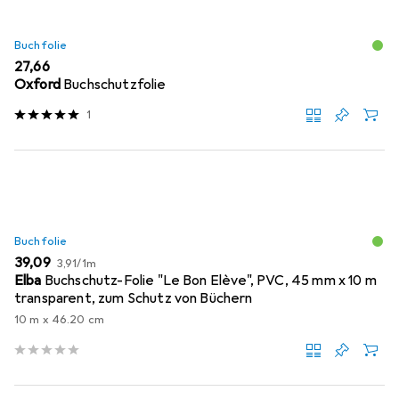
Buchfolie
EUR
27,66
Oxford
Buchschutzfolie
1
Buchfolie
EUR
EUR
39,09
3,91
/
1m
Elba
Buchschutz-Folie "Le Bon Elève", PVC, 45 mm x 10 m
transparent, zum Schutz von Büchern
10 m x 46.20 cm