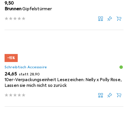
EUR
9,50
Brunnen
Gipfelstürmer
−15%
Schreibtisch Accessoire
EUR
EUR
24,65
statt
28,90
10er-Verpackungseinheit Lesezeichen: Nelly x Polly Rose,
Lassen sie mich nicht so zurück