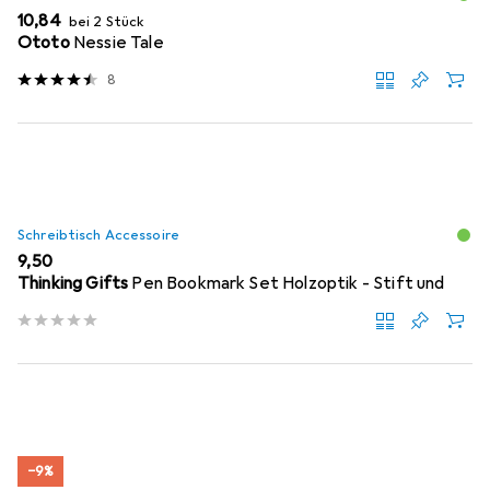
EUR
10,84
bei 2 Stück
Ototo
Nessie Tale
8
Schreibtisch Accessoire
EUR
9,50
Thinking Gifts
Pen Bookmark Set Holzoptik - Stift und
−9%