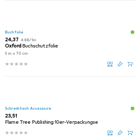
Buchfolie
EUR
EUR
24,37
4,88
/
1m
Oxford
Buchschutzfolie
5 m x 70 cm
Schreibtisch Accessoire
EUR
23,51
Flame Tree Publishing:10er-Verpackungse