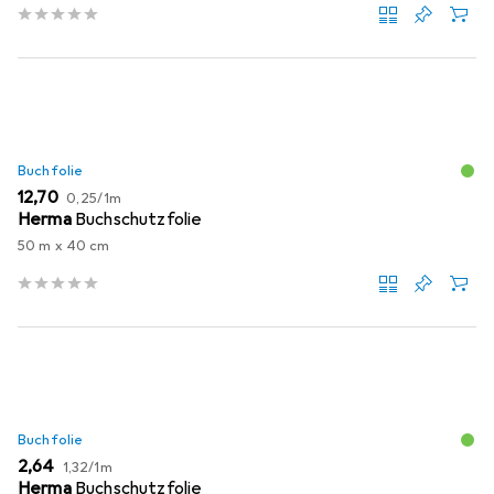
Buchfolie
EUR
EUR
12,70
0,25
/
1m
Herma
Buchschutzfolie
50 m x 40 cm
Buchfolie
EUR
EUR
2,64
1,32
/
1m
Herma
Buchschutzfolie