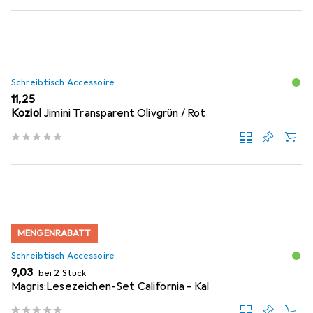
Schreibtisch Accessoire
EUR
11,25
Koziol
Jimini Transparent Olivgrün / Rot
MENGENRABATT
Schreibtisch Accessoire
EUR
9,03
bei 2 Stück
Magris:Lesezeichen-Set California - Kal