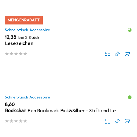
MENGENRABATT
Schreibtisch Accessoire
EUR
12,38
bei 2 Stück
Lesezeichen
Schreibtisch Accessoire
EUR
8,60
Bookchair
Pen Bookmark Pink&Silber - Stift und Le