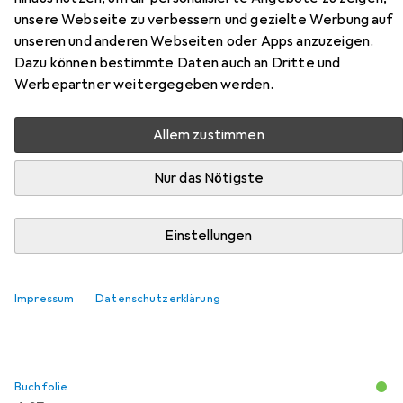
unsere Webseite zu verbessern und gezielte Werbung auf
Zubehör für What Pet Should I
unseren und anderen Webseiten oder Apps anzuzeigen.
Dazu können bestimmte Daten auch an Dritte und
Get?
Werbepartner weitergegeben werden.
Hier findest du passendes Zubehör zum Produkt What
Allem zustimmen
Pet Should I Get? aus den Kategorien Buchfolie und
Schreibtisch Accessoire.
Nur das Nötigste
Beliebt
Buchfolie
Schreibtisch Accessoire
Einstellungen
Relevanz
Impressum
Datenschutzerklärung
Produktliste
Buchfolie