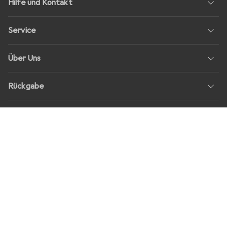
Hilfe und Kontakt
Service
Über Uns
Rückgabe
Soziale Medien
Stellenangebote
Preise
Alle Preise in EUR inkl. MwSt., zzgl.
Versandkosten
bei Bestellungen
unter
30,–
Shop Version
master-20260806-1707-31113322752-1
Unsere Onlineshops