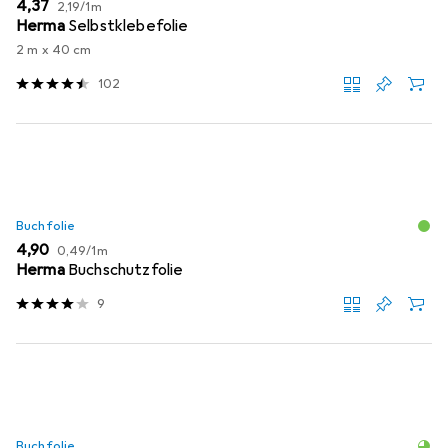
EUR
EUR
4,37
2,19
/
1m
Herma
Selbstklebefolie
2 m x 40 cm
102
Buchfolie
EUR
EUR
4,90
0,49
/
1m
Herma
Buchschutzfolie
9
Buchfolie