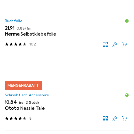
Buchfolie
EUR
EUR
21,91
0,88
/
1m
Herma
Selbstklebefolie
102
MENGENRABATT
Schreibtisch Accessoire
EUR
10,84
bei 2 Stück
Ototo
Nessie Tale
8