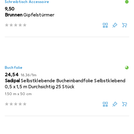
Schreibtisch Accessoire
EUR
9,50
Brunnen
Gipfelstürmer
Buchfolie
EUR
EUR
24,54
16,36
/
1m
Sadipal
Selbstklebende Bucheinbandfolie Selbstklebend
0,5 x 1,5 m Durchsichtig 25 Stück
1.50 m x 50 cm