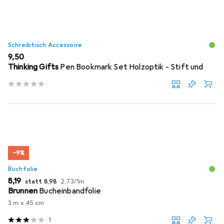
Schreibtisch Accessoire
EUR
9,50
Thinking Gifts
Pen Bookmark Set Holzoptik - Stift und
−9%
Buchfolie
EUR
EUR
EUR
8,19
statt
8,98
2,73
/
1m
Brunnen
Bucheinbandfolie
3 m x 45 cm
1