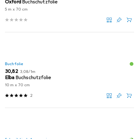
Oxford
Buchschutzfolie
5 m x 70 cm
Buchfolie
EUR
EUR
30,82
3,08
/
1m
Elba
Buchschutzfolie
10 m x 70 cm
2