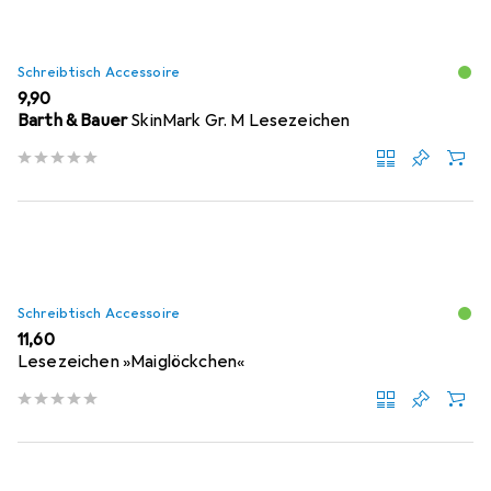
Schreibtisch Accessoire
EUR
9,90
Barth & Bauer
SkinMark Gr. M Lesezeichen
Schreibtisch Accessoire
EUR
11,60
Lesezeichen »Maiglöckchen«