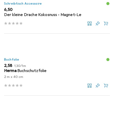
Schreibtisch Accessoire
EUR
6,50
Der kleine Drache Kokosnuss - Magnet-Le
Buchfolie
EUR
EUR
2,58
1,30
/
1m
Herma
Buchschutzfolie
2 m x 40 cm