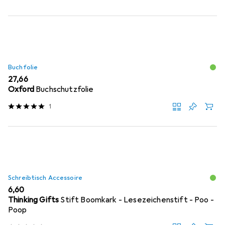
Buchfolie
EUR
27,66
Oxford
Buchschutzfolie
1
Schreibtisch Accessoire
EUR
6,60
Thinking Gifts
Stift Boomkark - Lesezeichenstift - Poo -
Poop