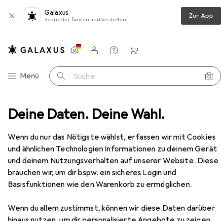
Galaxus
Zur App
Schneller finden und bestellen
Einstellungen
Kundenkonto
Vergleichslisten
Merklisten
Warenkorb
Navigation nach Kategorien
Menü
Suche
Deine Daten. Deine Wahl.
Bücher
Kinderbücher
What Pet Should I Get?
Zubehör
Wenn du nur das Nötigste wählst, erfassen wir mit Cookies
und ähnlichen Technologien Informationen zu deinem Gerät
EUR
9,60
und deinem Nutzungsverhalten auf unserer Website. Diese
What Pet Should I Get?
brauchen wir, um dir bspw. ein sicheres Login und
Englisch, Dr. Seuss, 2017
Basisfunktionen wie den Warenkorb zu ermöglichen.
Wenn du allem zustimmst, können wir diese Daten darüber
hinaus nutzen, um dir personalisierte Angebote zu zeigen,