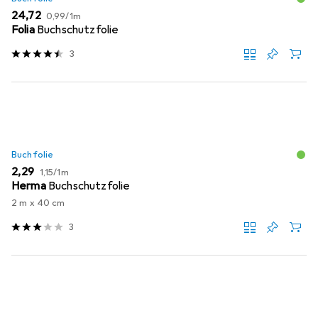
EUR
EUR
24,72
0,99
/
1m
Folia
Buchschutzfolie
3
Buchfolie
EUR
EUR
2,29
1,15
/
1m
Herma
Buchschutzfolie
2 m x 40 cm
3