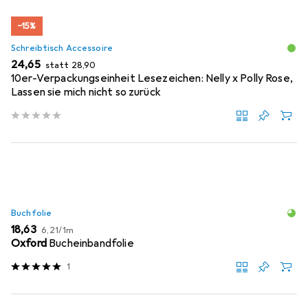
−15%
Schreibtisch Accessoire
EUR
EUR
24,65
statt
28,90
10er-Verpackungseinheit Lesezeichen: Nelly x Polly Rose,
Lassen sie mich nicht so zurück
Buchfolie
EUR
EUR
18,63
6,21
/
1m
Oxford
Bucheinbandfolie
1