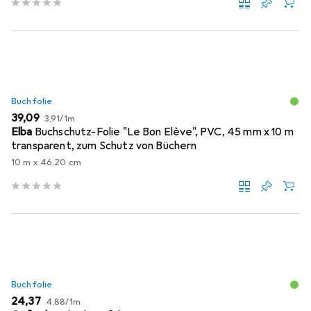
Buchfolie
EUR
EUR
39,09
3,91
/
1m
Elba
Buchschutz-Folie "Le Bon Elève", PVC, 45 mm x 10 m
transparent, zum Schutz von Büchern
10 m x 46.20 cm
Buchfolie
EUR
EUR
24,37
4,88
/
1m