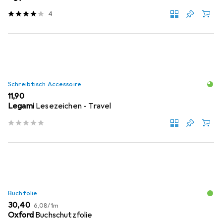
4
Schreibtisch Accessoire
EUR
11,90
Legami
Lesezeichen - Travel
Buchfolie
EUR
EUR
30,40
6,08
/
1m
Oxford
Buchschutzfolie