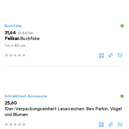
Buchfolie
EUR
EUR
31,64
31,64
/
1m
Pelikan
Buchfolie
1 m x 40 cm
Schreibtisch Accessoire
EUR
25,60
10er-Verpackungseinheit Lesezeichen: Bex Parkin, Vögel
und Blumen