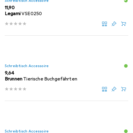
Schreibtisch Accessoire
EUR
11,90
Legami
VSE0250
Schreibtisch Accessoire
EUR
9,64
Brunnen
Tierische Buchgefährten
Schreibtisch Accessoire