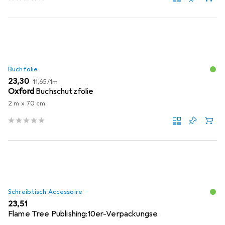
Buchfolie
EUR
EUR
23,30
11,65
/
1m
Oxford
Buchschutzfolie
2 m x 70 cm
Schreibtisch Accessoire
EUR
23,51
Flame Tree Publishing:10er-Verpackungse