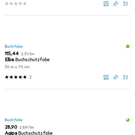
Buchfolie
EUR
EUR
115,44
2,31
/
1m
Elba
Buchschutzfolie
50 m x 70 cm
2
Buchfolie
EUR
EUR
28,90
2,89
/
1m
Agipa
Buchschutzfolie