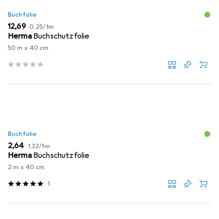
Buchfolie
EUR
EUR
12,69
0,25
/
1m
Herma
Buchschutzfolie
50 m x 40 cm
Buchfolie
EUR
EUR
2,64
1,32
/
1m
Herma
Buchschutzfolie
2 m x 40 cm
1