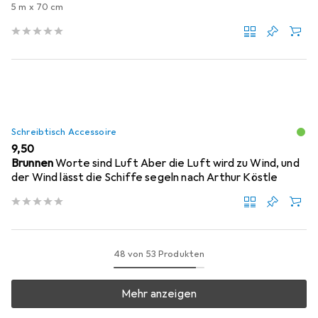
5 m x 70 cm
Schreibtisch Accessoire
EUR
9,50
Brunnen
Worte sind Luft Aber die Luft wird zu Wind, und
der Wind lässt die Schiffe segeln nach Arthur Köstle
48 von 53 Produkten
Mehr anzeigen