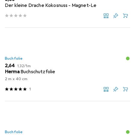
Der kleine Drache Kokosnuss - Magnet-Le
Buchfolie
EUR
EUR
2,64
1,32
/
1m
Herma
Buchschutzfolie
2 m x 40 cm
1
Buchfolie