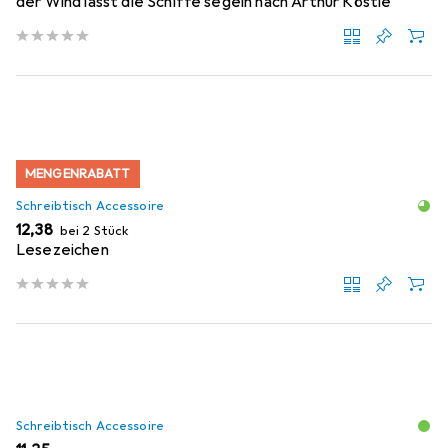
der Wind lässt die Schiffe segeln nach Arthur Köstle
MENGENRABATT
Schreibtisch Accessoire
EUR
12,38
bei 2 Stück
Lesezeichen
Schreibtisch Accessoire