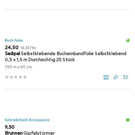
Buchfolie
EUR
EUR
24,50
16,33
/
1m
Sadipal
Selbstklebende Bucheinbandfolie Selbstklebend
0,5 x 1,5 m Durchsichtig 25 Stück
1.50 m x 50 cm
Schreibtisch Accessoire
EUR
9,50
Brunnen
Gipfelstürmer