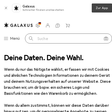
Galaxus
Zur App
Schneller finden und bestellen
Einstellungen
Kundenkonto
Vergleichslisten
Merklisten
Warenkorb
Navigation nach Kategorien
Menü
Suche
eibwaren
Deine Daten. Deine Wahl.
Medien
Bücher
Ratgeber
Signale
Zubehör
Wenn du nur das Nötigste wählst, erfassen wir mit Cookies
und ähnlichen Technologien Informationen zu deinem Gerät
EUR
29,90
und deinem Nutzungsverhalten auf unserer Website. Diese
Signale
brauchen wir, um dir bspw. ein sicheres Login und
Deutsch, Erich Preuss, 2024
Basisfunktionen wie den Warenkorb zu ermöglichen.
Wenn du allem zustimmst, können wir diese Daten darüber
hinaus nutzen, um dir personalisierte Angebote zu zeigen,