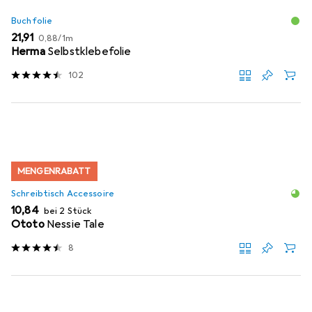
Buchfolie
EUR
EUR
21,91
0,88
/
1m
Herma
Selbstklebefolie
102
MENGENRABATT
Schreibtisch Accessoire
EUR
10,84
bei 2 Stück
Ototo
Nessie Tale
8