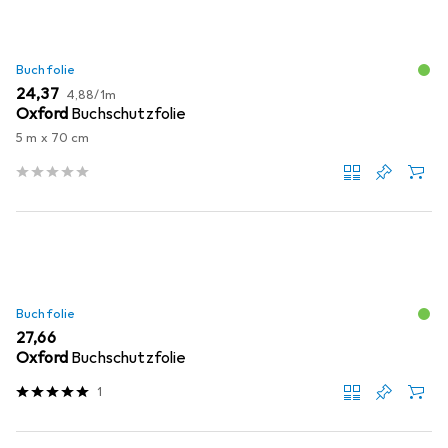
Buchfolie
EUR
EUR
24,37
4,88
/
1m
Oxford
Buchschutzfolie
5 m x 70 cm
Buchfolie
EUR
27,66
Oxford
Buchschutzfolie
1