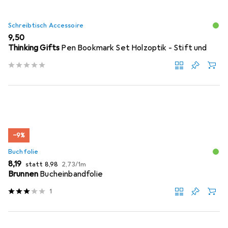
Schreibtisch Accessoire
EUR
9,50
Thinking Gifts
Pen Bookmark Set Holzoptik - Stift und
−9%
Buchfolie
EUR
EUR
EUR
8,19
statt
8,98
2,73
/
1m
Brunnen
Bucheinbandfolie
1