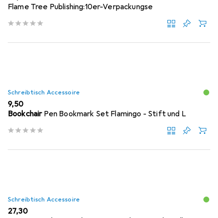
Flame Tree Publishing:10er-Verpackungse
Schreibtisch Accessoire
EUR
9,50
Bookchair
Pen Bookmark Set Flamingo - Stift und L
Schreibtisch Accessoire
EUR
27,30