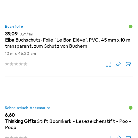
Buchfolie
EUR
EUR
39,09
3,91
/
1m
Elba
Buchschutz-Folie "Le Bon Elève", PVC, 45 mm x 10 m
transparent, zum Schutz von Büchern
10 m x 46.20 cm
Schreibtisch Accessoire
EUR
6,60
Thinking Gifts
Stift Boomkark - Lesezeichenstift - Poo -
Poop