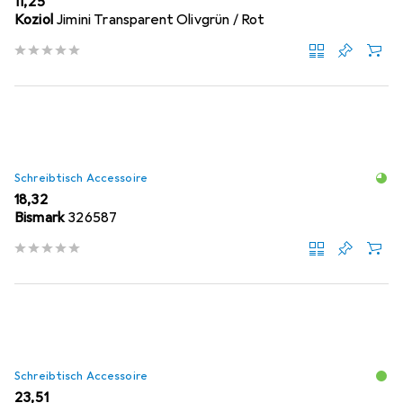
EUR
11,25
Koziol
Jimini Transparent Olivgrün / Rot
Schreibtisch Accessoire
EUR
18,32
Bismark
326587
Schreibtisch Accessoire
EUR
23,51