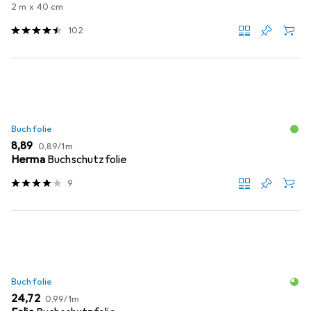
2 m x 40 cm
102
Buchfolie
EUR
EUR
8,89
0,89
/
1m
Herma
Buchschutzfolie
9
Buchfolie
EUR
EUR
24,72
0,99
/
1m