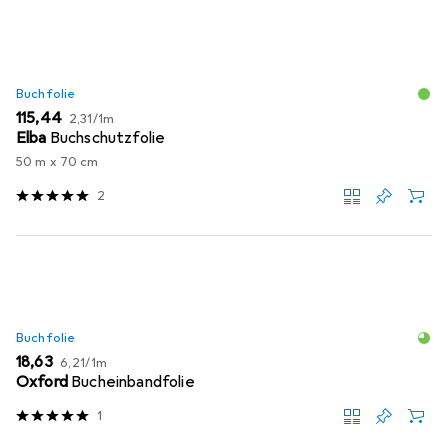
Buchfolie
EUR
EUR
115,44
2,31
/
1m
Elba
Buchschutzfolie
50 m x 70 cm
2
Buchfolie
EUR
EUR
18,63
6,21
/
1m
Oxford
Bucheinbandfolie
1