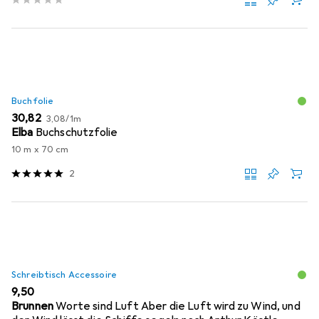
Buchfolie
EUR
EUR
30,82
3,08
/
1m
Elba
Buchschutzfolie
10 m x 70 cm
2
Schreibtisch Accessoire
EUR
9,50
Brunnen
Worte sind Luft Aber die Luft wird zu Wind, und