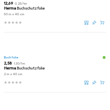
EUR
EUR
12,69
0,25
/
1m
Herma
Buchschutzfolie
50 m x 40 cm
Buchfolie
EUR
EUR
2,58
1,30
/
1m
Herma
Buchschutzfolie
2 m x 40 cm