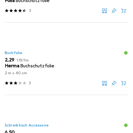
Folia
Buchschutzfolie
3
Buchfolie
EUR
EUR
2,29
1,15
/
1m
Herma
Buchschutzfolie
2 m x 40 cm
3
Schreibtisch Accessoire
EUR
6,50