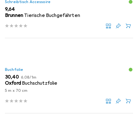
Schreibtisch Accessoire
EUR
9,64
Brunnen
Tierische Buchgefährten
Buchfolie
EUR
EUR
30,40
6,08
/
1m
Oxford
Buchschutzfolie
5 m x 70 cm