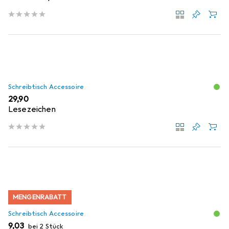
Schreibtisch Accessoire
EUR
29,90
Lesezeichen
MENGENRABATT
Schreibtisch Accessoire
EUR
9,03
bei 2 Stück