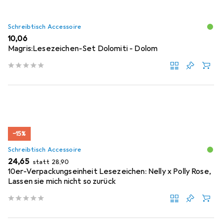
Schreibtisch Accessoire
EUR
10,06
Magris:Lesezeichen-Set Dolomiti - Dolom
−15%
Schreibtisch Accessoire
EUR
EUR
24,65
statt
28,90
10er-Verpackungseinheit Lesezeichen: Nelly x Polly Rose,
Lassen sie mich nicht so zurück