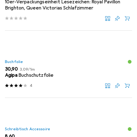
10er-Verpackungseinheit Lesezeichen: Royal Pavillon
Brighton, Queen Victorias Schlafzimmer
Buchfolie
EUR
EUR
30,90
3,09
/
1m
Agipa
Buchschutzfolie
4
Schreibtisch Accessoire
EUR
8,60