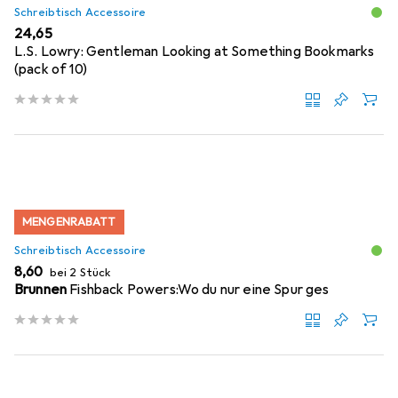
Schreibtisch Accessoire
EUR
24,65
L.S. Lowry: Gentleman Looking at Something Bookmarks
(pack of 10)
MENGENRABATT
Schreibtisch Accessoire
EUR
8,60
bei 2 Stück
Brunnen
Fishback Powers:Wo du nur eine Spur ges