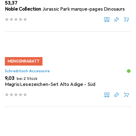
EUR
53,37
Noble Collection
Jurassic Park marque-pages Dinosaurs
MENGENRABATT
Schreibtisch Accessoire
EUR
9,03
bei 2 Stück
Magris:Lesezeichen-Set Alto Adige - Süd