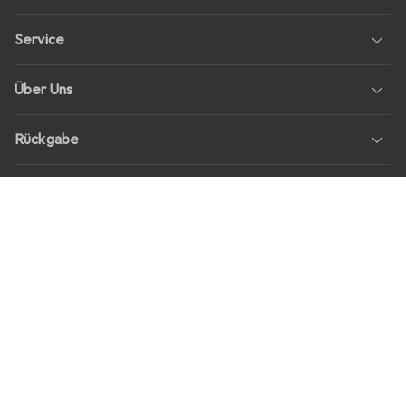
Service
Über Uns
Rückgabe
Soziale Medien
Stellenangebote
Preise
Alle Preise in EUR inkl. MwSt., zzgl.
Versandkosten
bei Bestellungen
unter
30,–
Shop Version
master-20260807-2039-31207921115-1
Unsere Onlineshops
digitec.ch
galaxus.ch
galaxus.at
galaxus.fr
galaxus.it