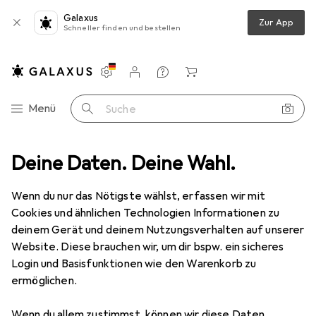
Galaxus
Zur App
Schneller finden und bestellen
Einstellungen
Kundenkonto
Vergleichslisten
Merklisten
Warenkorb
Navigation nach Kategorien
Menü
Suche
Medien
Deine Daten. Deine Wahl.
Bücher
Fachbücher
LAN – 28 Projects
Zubehör
Wenn du nur das Nötigste wählst, erfassen wir mit
EUR
48,–
Cookies und ähnlichen Technologien Informationen zu
LAN – 28 Projects
deinem Gerät und deinem Nutzungsverhalten auf unserer
Englisch, Französisch, Benoît Jallon, Umberto Napolitano, 2024
Website. Diese brauchen wir, um dir bspw. ein sicheres
Login und Basisfunktionen wie den Warenkorb zu
ermöglichen.
Wenn du allem zustimmst, können wir diese Daten