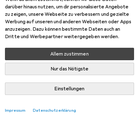
Zubehör für LAN – 28 Projects
darüber hinaus nutzen, um dir personalisierte Angebote
zu zeigen, unsere Webseite zu verbessern und gezielte
Hier findest du passendes Zubehör zum Produkt LAN – 28
Werbung auf unseren und anderen Webseiten oder Apps
Projects.
anzuzeigen. Dazu können bestimmte Daten auch an
Relevanz
Dritte und Werbepartner weitergegeben werden.
Produktliste
Keine Produkte gefunden
Allem zustimmen
Nur das Nötigste
Einstellungen
Impressum
Datenschutzerklärung