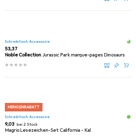
Schreibtisch Accessoire
EUR
53,37
Noble Collection
Jurassic Park marque-pages Dinosaurs
MENGENRABATT
Schreibtisch Accessoire
EUR
9,03
bei 2 Stück
Magris:Lesezeichen-Set California - Kal