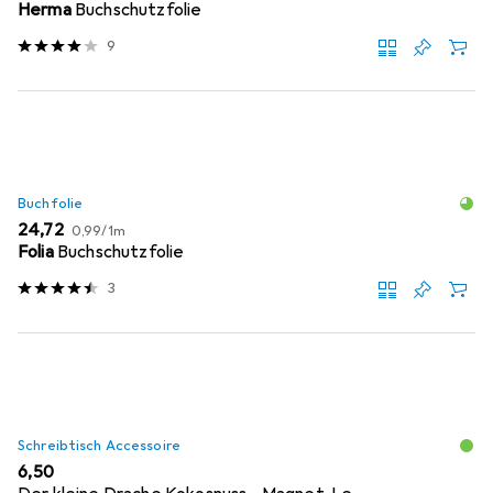
Herma
Buchschutzfolie
9
Buchfolie
EUR
EUR
24,72
0,99
/
1m
Folia
Buchschutzfolie
3
Schreibtisch Accessoire
EUR
6,50