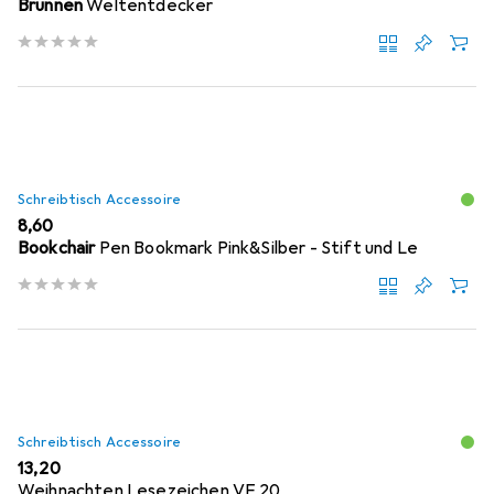
Brunnen
Weltentdecker
Schreibtisch Accessoire
EUR
8,60
Bookchair
Pen Bookmark Pink&Silber - Stift und Le
Schreibtisch Accessoire
EUR
13,20
Weihnachten Lesezeichen VE 20