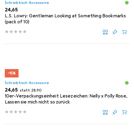
Schreibtisch Accessoire
EUR
24,65
L.S. Lowry: Gentleman Looking at Something Bookmarks
(pack of 10)
−15%
Schreibtisch Accessoire
EUR
EUR
24,65
statt
28,90
10er-Verpackungseinheit Lesezeichen: Nelly x Polly Rose,
Lassen sie mich nicht so zurück