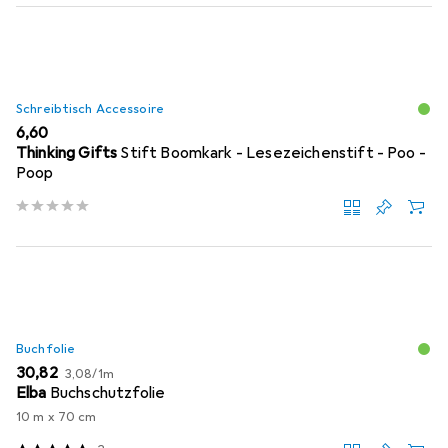
Schreibtisch Accessoire
EUR
6,60
Thinking Gifts
Stift Boomkark - Lesezeichenstift - Poo -
Poop
Buchfolie
EUR
EUR
30,82
3,08
/
1m
Elba
Buchschutzfolie
10 m x 70 cm