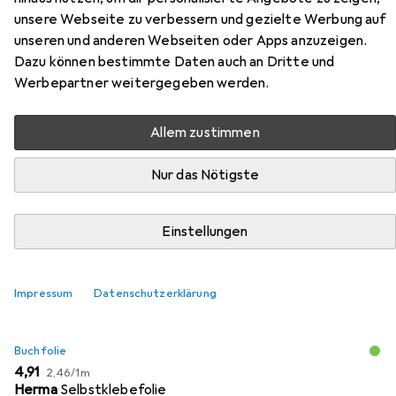
unsere Webseite zu verbessern und gezielte Werbung auf
Zubehör für Einfach Wein
unseren und anderen Webseiten oder Apps anzuzeigen.
Dazu können bestimmte Daten auch an Dritte und
Hier findest du passendes Zubehör zum Produkt Einfach
Werbepartner weitergegeben werden.
Wein aus den Kategorien Buchfolie und Schreibtisch
Accessoire.
Allem zustimmen
Nur das Nötigste
Beliebt
Buchfolie
Schreibtisch Accessoire
Einstellungen
Relevanz
Produktliste
Impressum
Datenschutzerklärung
Buchfolie
EUR
EUR
4,91
2,46
/
1m
Herma
Selbstklebefolie