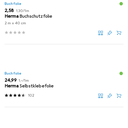
Buchfolie
EUR
EUR
2,58
1,30
/
1m
Herma
Buchschutzfolie
2 m x 40 cm
Buchfolie
EUR
EUR
24,99
1,–
/
1m
Herma
Selbstklebefolie
102