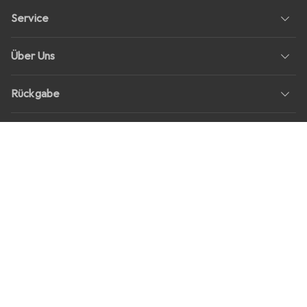
Service
Über Uns
Rückgabe
Soziale Medien
Stellenangebote
Preise
Alle Preise in EUR inkl. MwSt., zzgl.
Versandkosten
bei Bestellungen
unter
30,–
Shop Version
master-20260807-2039-31207921115-1
Unsere Onlineshops
digitec.ch
galaxus.ch
galaxus.at
galaxus.fr
galaxus.it