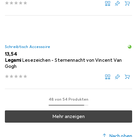
Schreibtisch Accessoire
EUR
13,54
Legami
Lesezeichen - Sternennacht von Vincent Van
Gogh
48 von 54 Produkten
Mehr anzeigen
Nach oben