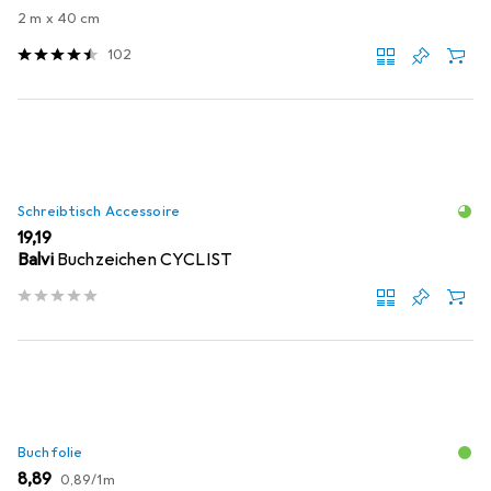
2 m x 40 cm
102
Schreibtisch Accessoire
EUR
19,19
Balvi
Buchzeichen CYCLIST
Buchfolie
EUR
EUR
8,89
0,89
/
1m