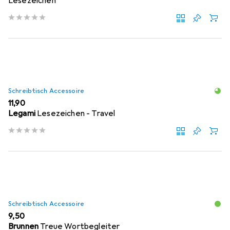
Lesezeichen
Schreibtisch Accessoire
EUR
11,90
Legami
Lesezeichen - Travel
Schreibtisch Accessoire
EUR
9,50
Brunnen
Treue Wortbegleiter