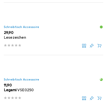
Schreibtisch Accessoire
EUR
29,90
Lesezeichen
Schreibtisch Accessoire
EUR
11,90
Legami
VSE0250