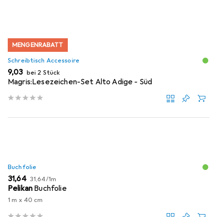
MENGENRABATT
Schreibtisch Accessoire
EUR
9,03
bei 2 Stück
Magris:Lesezeichen-Set Alto Adige - Süd
Buchfolie
EUR
EUR
31,64
31,64
/
1m
Pelikan
Buchfolie
1 m x 40 cm