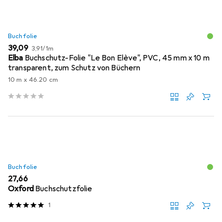
Buchfolie
EUR
EUR
39,09
3,91
/
1m
Elba
Buchschutz-Folie "Le Bon Elève", PVC, 45 mm x 10 m
transparent, zum Schutz von Büchern
10 m x 46.20 cm
Buchfolie
EUR
27,66
Oxford
Buchschutzfolie
1