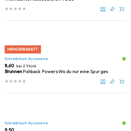
MENGENRABATT
Schreibtisch Accessoire
EUR
8,60
bei 2 Stück
Brunnen
Fishback Powers:Wo du nur eine Spur ges
Schreibtisch Accessoire
EUR
9,50