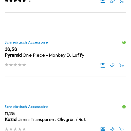
2
Schreibtisch Accessoire
EUR
38,58
Pyramid
One Piece - Monkey D. Luffy
Schreibtisch Accessoire
EUR
11,25
Koziol
Jimini Transparent Olivgrün / Rot