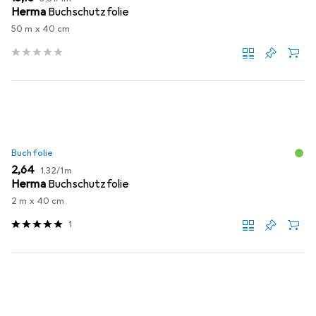
Herma
Buchschutzfolie
50 m x 40 cm
Buchfolie
EUR
EUR
2,64
1,32
/
1m
Herma
Buchschutzfolie
2 m x 40 cm
1