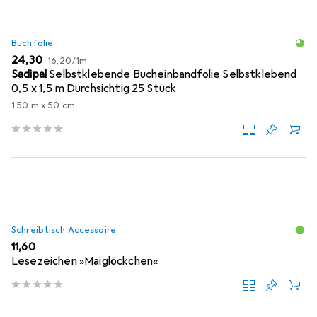
Buchfolie
EUR
EUR
24,30
16,20
/
1m
Sadipal
Selbstklebende Bucheinbandfolie Selbstklebend
0,5 x 1,5 m Durchsichtig 25 Stück
1.50 m x 50 cm
Schreibtisch Accessoire
EUR
11,60
Lesezeichen »Maiglöckchen«