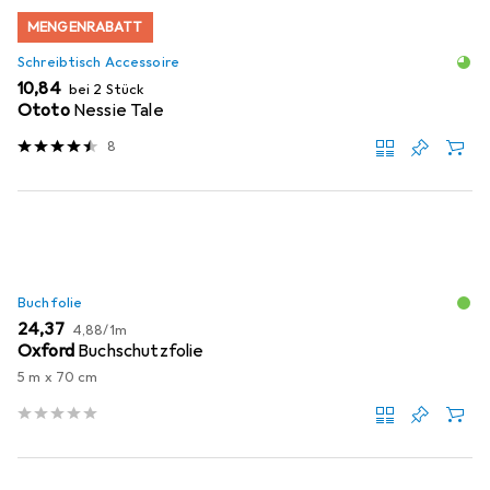
MENGENRABATT
Schreibtisch Accessoire
EUR
10,84
bei 2 Stück
Ototo
Nessie Tale
8
Buchfolie
EUR
EUR
24,37
4,88
/
1m
Oxford
Buchschutzfolie
5 m x 70 cm