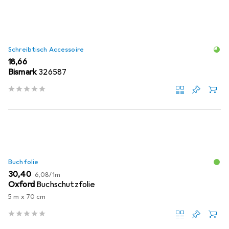
Schreibtisch Accessoire
EUR
18,66
Bismark
326587
Buchfolie
EUR
EUR
30,40
6,08
/
1m
Oxford
Buchschutzfolie
5 m x 70 cm