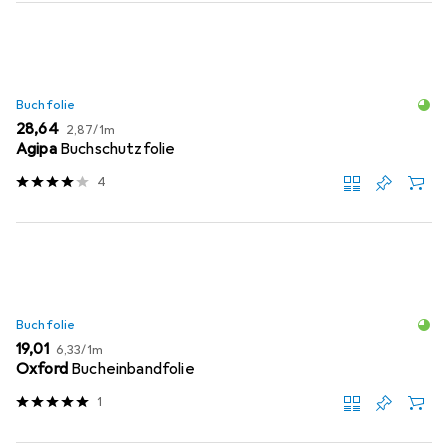
Buchfolie
EUR
EUR
28,64
2,87
/
1m
Agipa
Buchschutzfolie
4
Buchfolie
EUR
EUR
19,01
6,33
/
1m
Oxford
Bucheinbandfolie
1