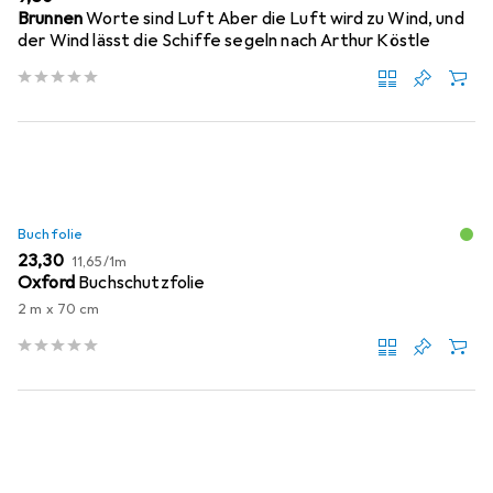
Brunnen
Worte sind Luft Aber die Luft wird zu Wind, und
der Wind lässt die Schiffe segeln nach Arthur Köstle
Buchfolie
EUR
EUR
23,30
11,65
/
1m
Oxford
Buchschutzfolie
2 m x 70 cm