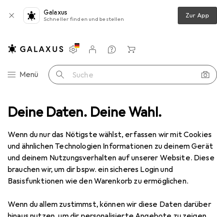
Galaxus
Zur App
Schneller finden und bestellen
Einstellungen
Kundenkonto
Vergleichslisten
Merklisten
Warenkorb
Navigation nach Kategorien
Menü
Suche
en
Deine Daten. Deine Wahl.
Medien
Bücher
Ratgeber
Einfach Wein
Zubehör
Wenn du nur das Nötigste wählst, erfassen wir mit Cookies
und ähnlichen Technologien Informationen zu deinem Gerät
EUR
30,–
und deinem Nutzungsverhalten auf unserer Website. Diese
Einfach Wein
brauchen wir, um dir bspw. ein sicheres Login und
Deutsch, Aldo Sohm, Christine Muhlke, 2020
Basisfunktionen wie den Warenkorb zu ermöglichen.
Wenn du allem zustimmst, können wir diese Daten darüber
hinaus nutzen, um dir personalisierte Angebote zu zeigen,