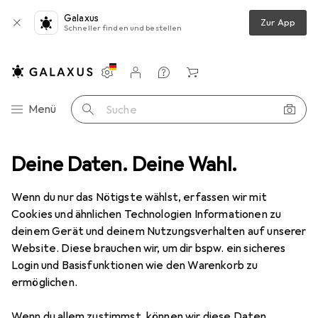
Galaxus
Zur App
Schneller finden und bestellen
Einstellungen
Kundenkonto
Vergleichslisten
Merklisten
Warenkorb
Navigation nach Kategorien
Menü
Suche
Deine Daten. Deine Wahl.
Wenn du nur das Nötigste wählst, erfassen wir mit
Cookies und ähnlichen Technologien Informationen zu
deinem Gerät und deinem Nutzungsverhalten auf unserer
Website. Diese brauchen wir, um dir bspw. ein sicheres
Login und Basisfunktionen wie den Warenkorb zu
ermöglichen.
Wenn du allem zustimmst, können wir diese Daten