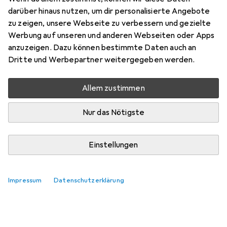
darüber hinaus nutzen, um dir personalisierte Angebote
zu zeigen, unsere Webseite zu verbessern und gezielte
Zubehör für Rotfuchs Der aus
Werbung auf unseren und anderen Webseiten oder Apps
den Docks
anzuzeigen. Dazu können bestimmte Daten auch an
Dritte und Werbepartner weitergegeben werden.
Hier findest du passendes Zubehör zum Produkt Rotfuchs
Der aus den Docks.
Allem zustimmen
Relevanz
Nur das Nötigste
Produktliste
Keine Produkte gefunden
Einstellungen
Impressum
Datenschutzerklärung