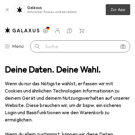
Galaxus
Zur App
Schneller finden und bestellen
Einstellungen
Kundenkonto
Vergleichslisten
Merklisten
Warenkorb
Navigation nach Kategorien
Menü
Suche
ücher
Deine Daten. Deine Wahl.
Jugendbücher
Rotfuchs Der aus den Docks
Zubehör
Wenn du nur das Nötigste wählst, erfassen wir mit
Cookies und ähnlichen Technologien Informationen zu
EUR
10,90
deinem Gerät und deinem Nutzungsverhalten auf unserer
Rotfuchs
Der aus den Docks
Website. Diese brauchen wir, um dir bspw. ein sicheres
Deutsch, 2024, Mario Giordano
Login und Basisfunktionen wie den Warenkorb zu
ermöglichen.
Wenn du allem zustimmst, können wir diese Daten