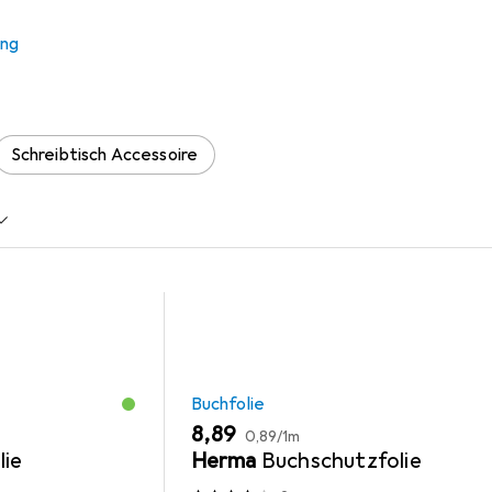
ung
s Zubehör zum Produkt Rotfuchs Sommer-Bodenburg:Die Moorgei
Schreibtisch Accessoire
Buchfolie
EUR
EUR
8,89
0,89
/
1m
lie
Herma
Buchschutzfolie