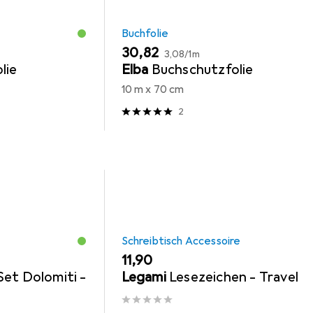
Buchfolie
EUR
EUR
30,82
3,08
/
1m
lie
Elba
Buchschutzfolie
10 m x 70 cm
2
Schreibtisch Accessoire
EUR
11,90
et Dolomiti -
Legami
Lesezeichen - Travel