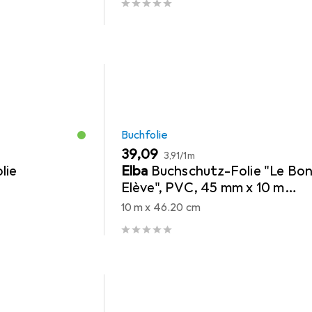
Buchfolie
EUR
EUR
39,09
3,91
/
1m
lie
Elba
Buchschutz-Folie "Le Bo
Elève", PVC, 45 mm x 10 m
transparent, zum Schutz von
10 m x 46.20 cm
Büchern