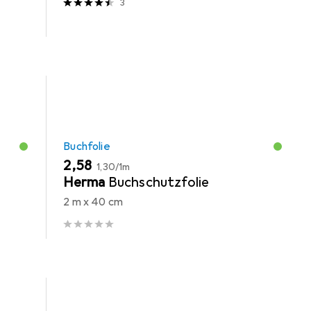
3
Buchfolie
EUR
EUR
2,58
1,30
/
1m
-
Herma
Buchschutzfolie
2 m x 40 cm