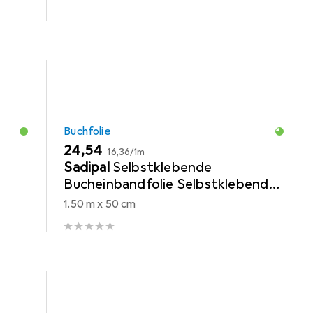
Buchfolie
EUR
EUR
24,54
16,36
/
1m
Sadipal
Selbstklebende
Bucheinbandfolie Selbstklebend
0,5 x 1,5 m Durchsichtig 25 Stück
1.50 m x 50 cm