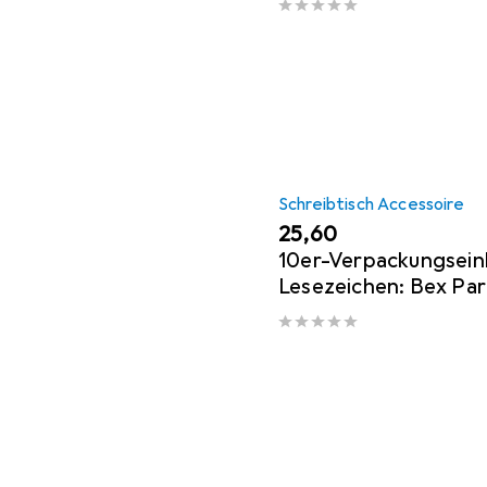
Schreibtisch Accessoire
EUR
25,60
10er-Verpackungsein
Lesezeichen: Bex Par
und Blumen