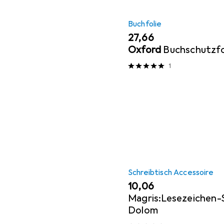
Buchfolie
EUR
27,66
Oxford
Buchschutzfo
1
Schreibtisch Accessoire
EUR
10,06
Magris:Lesezeichen-S
Dolom