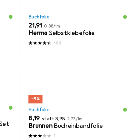
Buchfolie
EUR
EUR
21,91
0,88
/
1m
Herma
Selbstklebefolie
102
−9%
Buchfolie
EUR
EUR
EUR
8,19
statt
8,98
2,73
/
1m
Set
Brunnen
Bucheinbandfolie
1