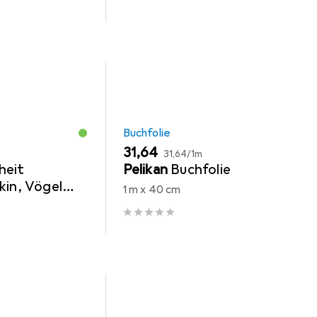
Buchfolie
EUR
EUR
31,64
31,64
/
1m
heit
Pelikan
Buchfolie
kin, Vögel
1 m x 40 cm