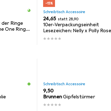
−15%
Schreibtisch Accessoire
EUR
EUR
24,65
statt
28,90
 der Ringe
10er-Verpackungseinheit
he One Ring
Lesezeichen: Nelly x Polly Rose
Lassen sie mich nicht so zurüc
Schreibtisch Accessoire
EUR
9,50
lie
Brunnen
Gipfelstürmer