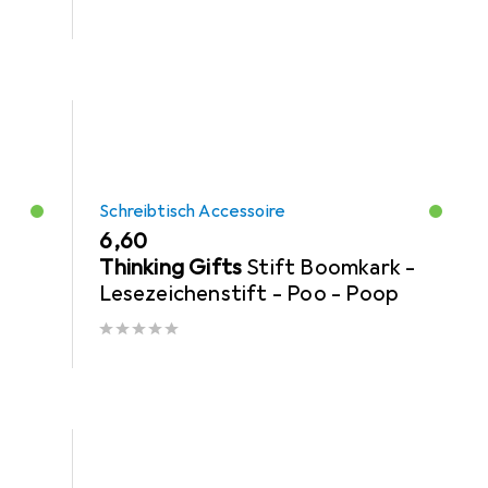
Schreibtisch Accessoire
EUR
6,60
n
Thinking Gifts
Stift Boomkark -
Lesezeichenstift - Poo - Poop