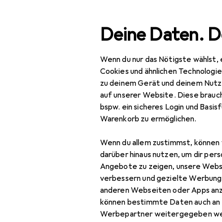
Suche
Deine Daten. D
Wenn du nur das Nötigste wählst, 
Navigation nach Kategorien
Gesamtsortiment
Büro
Gesamtsortiment
Cookies und ähnlichen Technologi
zu deinem Gerät und deinem Nutz
Büro + Schreibwaren
auf unserer Website. Diese brauch
bspw. ein sicheres Login und Basis
Medien
Warenkorb zu ermöglichen.
EU
9,–
Bücher
Ro
Wenn du allem zustimmst, können 
Deu
Belletristik
darüber hinaus nutzen, um dir pers
Angebote zu zeigen, unsere Webs
Biografien
verbessern und gezielte Werbung
anderen Webseiten oder Apps an
Comics + Manga
können bestimmte Daten auch an 
Fachbücher
Werbepartner weitergegeben we
Zubehör fü