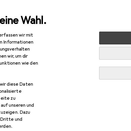
eine Wahl.
erfassen wir mit
 + Schreibwaren
Medien
Bücher
Kinderbücher
Ro
en Informationen
ungsverhalten
en wir, um dir
funktionen wie den
R
tfuchs
Sommer-Bodenburg:Die Moorgeister
wir diese Daten
tsch, Angela Sommer-Bodenburg, 2024
onalisierte
eite zu
 auf unseren und
zuzeigen. Dazu
Dritte und
rden.
r Rotfuchs Sommer-Bodenbu