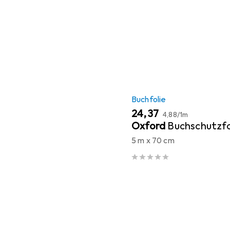
Buchfolie
EUR
EUR
24,37
4,88
/
1m
Oxford
Buchschutzfo
5 m x 70 cm