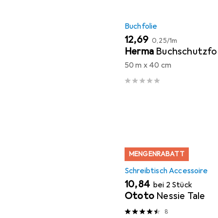
Buchfolie
EUR
EUR
12,69
0,25
/
1m
Herma
Buchschutzfol
50 m x 40 cm
MENGENRABATT
Schreibtisch Accessoire
EUR
10,84
bei 2 Stück
Ototo
Nessie Tale
8