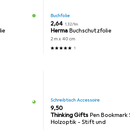
Buchfolie
EUR
EUR
2,64
1,32
/
1m
ie
Herma
Buchschutzfolie
2 m x 40 cm
1
Schreibtisch Accessoire
EUR
9,50
Thinking Gifts
Pen Bookmark 
Holzoptik - Stift und