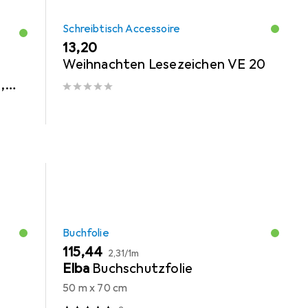
Schreibtisch Accessoire
EUR
13,20
Weihnachten Lesezeichen VE 20
,
k
Buchfolie
EUR
EUR
115,44
2,31
/
1m
Elba
Buchschutzfolie
50 m x 70 cm