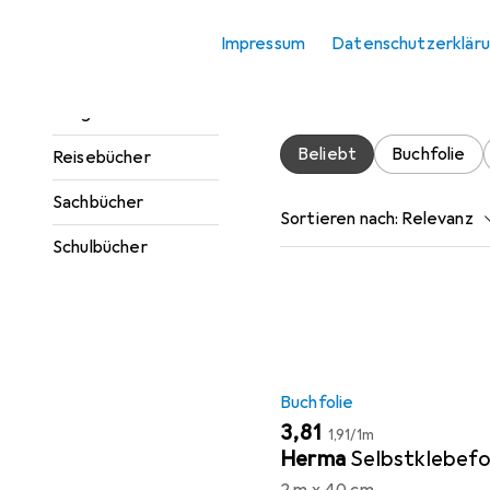
Jugendbücher
Impressum
Datenschutzerklär
Hier findest du passende
Kinderbücher
Accessoire.
Ratgeber
Beliebt
Buchfolie
Reisebücher
Sachbücher
Sortieren nach
:
Relevanz
Schulbücher
Produktliste
Buchfolie
EUR
EUR
3,81
1,91
/
1m
Herma
Selbstklebefo