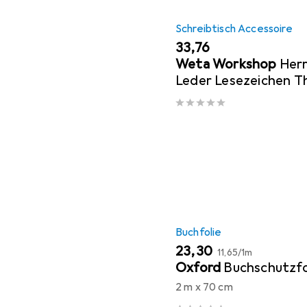
Schreibtisch Accessoire
EUR
33,76
Weta Workshop
Herr
Leder Lesezeichen T
Inscription
Buchfolie
EUR
EUR
23,30
11,65
/
1m
Oxford
Buchschutzfo
2 m x 70 cm