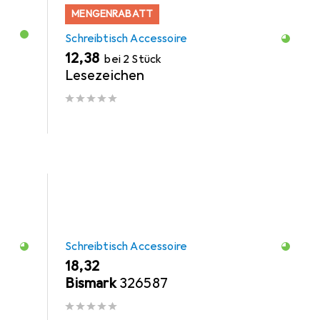
MENGENRABATT
Schreibtisch Accessoire
EUR
12,38
bei 2 Stück
Lesezeichen
Schreibtisch Accessoire
EUR
18,32
Bismark
326587