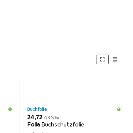
ster aus den Kategorien Buchfolie und Schreibtisch
Buchfolie
EUR
EUR
24,72
0,99
/
1m
Folia
Buchschutzfolie