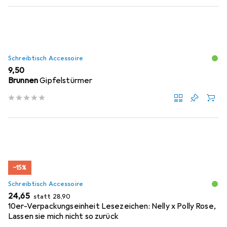
Schreibtisch Accessoire
EUR
9,50
Brunnen
Gipfelstürmer
−15%
Schreibtisch Accessoire
EUR
EUR
24,65
statt
28,90
10er-Verpackungseinheit Lesezeichen: Nelly x Polly Rose,
Lassen sie mich nicht so zurück