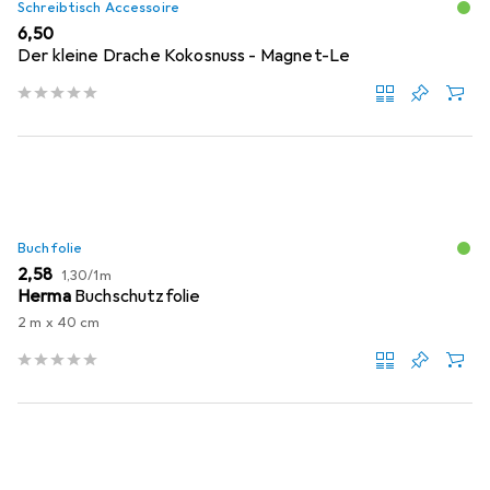
Schreibtisch Accessoire
EUR
6,50
Der kleine Drache Kokosnuss - Magnet-Le
Buchfolie
EUR
EUR
2,58
1,30
/
1m
Herma
Buchschutzfolie
2 m x 40 cm