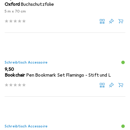
Oxford
Buchschutzfolie
5 m x 70 cm
Schreibtisch Accessoire
EUR
9,50
Bookchair
Pen Bookmark Set Flamingo - Stift und L
Schreibtisch Accessoire