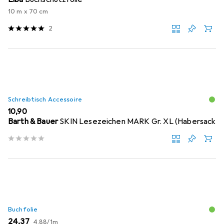
10 m x 70 cm
2
Schreibtisch Accessoire
EUR
10,90
Barth & Bauer
SKIN Lesezeichen MARK Gr. XL (Habersack
Buchfolie
EUR
EUR
24,37
4,88
/
1m