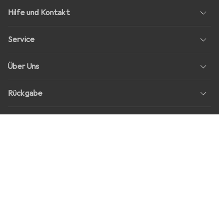
Hilfe und Kontakt
Service
Über Uns
Rückgabe
Soziale Medien
Stellenangebote
Preise
Alle Preise in EUR inkl. MwSt., zzgl.
Versandkosten
bei Bestellungen
unter
30,–
Shop Version
master-20260805-1549-31012104554-1