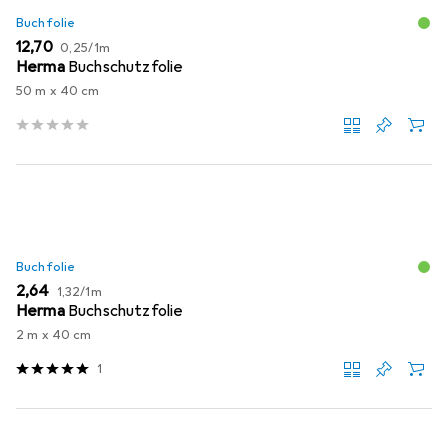
Buchfolie
EUR
EUR
12,70
0,25
/
1m
Herma
Buchschutzfolie
50 m x 40 cm
Buchfolie
EUR
EUR
2,64
1,32
/
1m
Herma
Buchschutzfolie
2 m x 40 cm
1