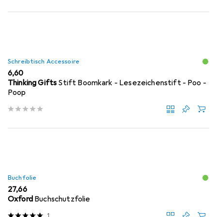
Schreibtisch Accessoire
EUR
6,60
Thinking Gifts
Stift Boomkark - Lesezeichenstift - Poo -
Poop
Buchfolie
EUR
27,66
Oxford
Buchschutzfolie
1