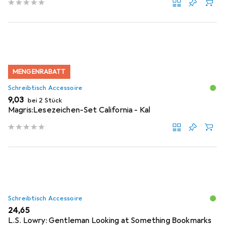
MENGENRABATT
Schreibtisch Accessoire
EUR
9,03
bei 2 Stück
Magris:Lesezeichen-Set California - Kal
Schreibtisch Accessoire
EUR
24,65
L.S. Lowry: Gentleman Looking at Something Bookmarks