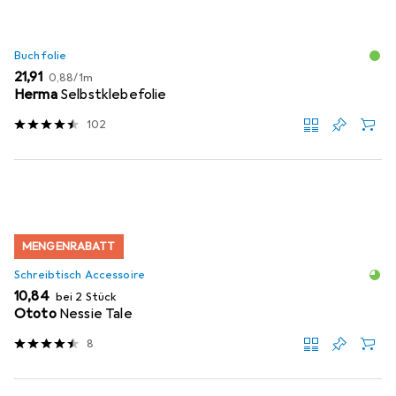
Buchfolie
EUR
EUR
21,91
0,88
/
1m
Herma
Selbstklebefolie
102
MENGENRABATT
Schreibtisch Accessoire
EUR
10,84
bei 2 Stück
Ototo
Nessie Tale
8