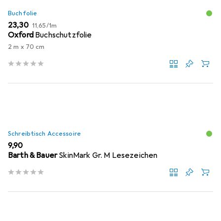
Buchfolie
EUR
EUR
23,30
11,65
/
1m
Oxford
Buchschutzfolie
2 m x 70 cm
Schreibtisch Accessoire
EUR
9,90
Barth & Bauer
SkinMark Gr. M Lesezeichen