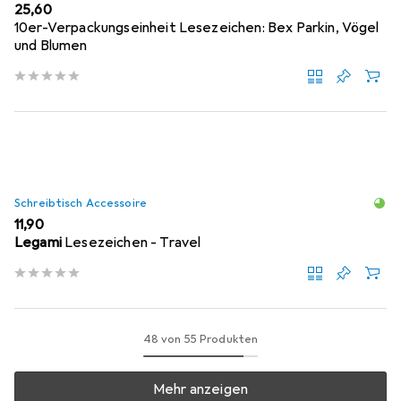
EUR
25,60
10er-Verpackungseinheit Lesezeichen: Bex Parkin, Vögel
und Blumen
Schreibtisch Accessoire
EUR
11,90
Legami
Lesezeichen - Travel
48 von 55 Produkten
Mehr anzeigen