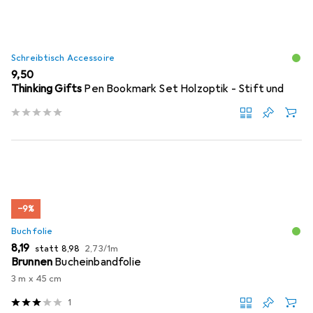
Schreibtisch Accessoire
EUR
9,50
Thinking Gifts
Pen Bookmark Set Holzoptik - Stift und
−9%
Buchfolie
EUR
EUR
EUR
8,19
statt
8,98
2,73
/
1m
Brunnen
Bucheinbandfolie
3 m x 45 cm
1