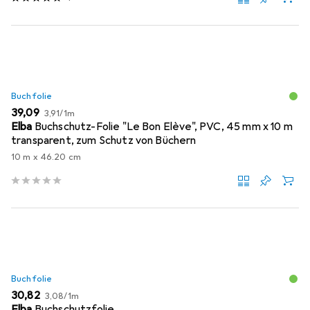
Buchfolie
EUR
EUR
39,09
3,91
/
1m
Elba
Buchschutz-Folie "Le Bon Elève", PVC, 45 mm x 10 m
transparent, zum Schutz von Büchern
10 m x 46.20 cm
Buchfolie
EUR
EUR
30,82
3,08
/
1m
Elba
Buchschutzfolie