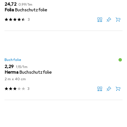
EUR
EUR
24,72
0,99
/
1m
Folia
Buchschutzfolie
3
Buchfolie
EUR
EUR
2,29
1,15
/
1m
Herma
Buchschutzfolie
2 m x 40 cm
3