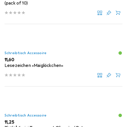
(pack of 10)
Schreibtisch Accessoire
EUR
11,60
Lesezeichen »Maiglöckchen«
Schreibtisch Accessoire
EUR
11,25