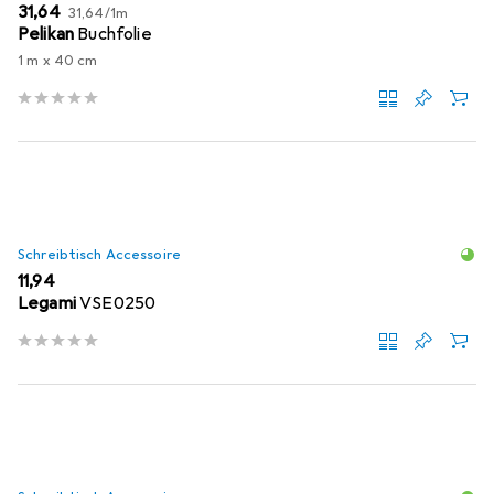
EUR
EUR
31,64
31,64
/
1m
Pelikan
Buchfolie
1 m x 40 cm
Schreibtisch Accessoire
EUR
11,94
Legami
VSE0250