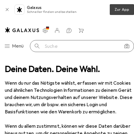
Galaxus
Zur App
Schneller finden und bestellen
Einstellungen
Kundenkonto
Vergleichslisten
Merklisten
Warenkorb
Navigation nach Kategorien
Menü
Suche
Bücher
Deine Daten. Deine Wahl.
Ratgeber
Gesundheit in die Hand nehmen
Zubehör
Wenn du nur das Nötigste wählst, erfassen wir mit Cookies
und ähnlichen Technologien Informationen zu deinem Gerät
EUR
14,90
und deinem Nutzungsverhalten auf unserer Website. Diese
Gesundheit in die Hand nehmen
brauchen wir, um dir bspw. ein sicheres Login und
Deutsch, Nirgun W. Loh, Sakina K. Sievers, 2019
Basisfunktionen wie den Warenkorb zu ermöglichen.
Wenn du allem zustimmst, können wir diese Daten darüber
hinaus nutzen, um dir personalisierte Angebote zu zeigen,