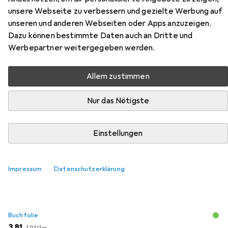
unsere Webseite zu verbessern und gezielte Werbung auf
Zubehör für Gesundheit in die
unseren und anderen Webseiten oder Apps anzuzeigen.
Hand nehmen
Dazu können bestimmte Daten auch an Dritte und
Werbepartner weitergegeben werden.
Hier findest du passendes Zubehör zum Produkt
Gesundheit in die Hand nehmen aus den Kategorien
Allem zustimmen
Buchfolie und Schreibtisch Accessoire.
Nur das Nötigste
Beliebt
Buchfolie
Schreibtisch Accessoire
Einstellungen
Relevanz
Produktliste
Impressum
Datenschutzerklärung
Buchfolie
EUR
EUR
3,81