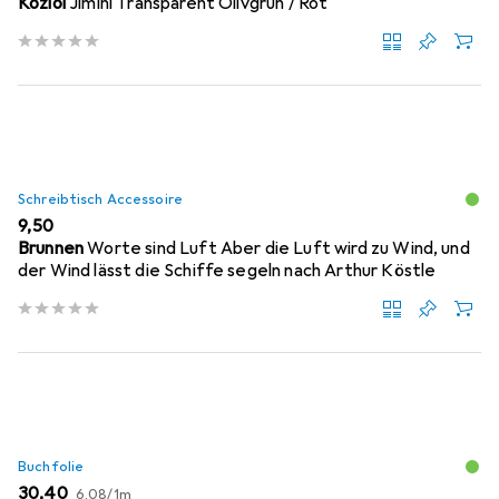
Koziol
Jimini Transparent Olivgrün / Rot
Schreibtisch Accessoire
EUR
9,50
Brunnen
Worte sind Luft Aber die Luft wird zu Wind, und
der Wind lässt die Schiffe segeln nach Arthur Köstle
Buchfolie
EUR
EUR
30,40
6,08
/
1m