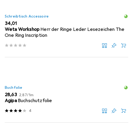
Schreibtisch Accessoire
EUR
34,01
Weta Workshop
Herr der Ringe Leder Lesezeichen The
One Ring Inscription
Buchfolie
EUR
EUR
28,63
2,87
/
1m
Agipa
Buchschutzfolie
4