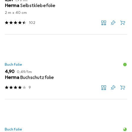
1,91
/
1m
Herma
Selbstklebefolie
2 m x 40 cm
102
Buchfolie
EUR
EUR
4,90
0,49
/
1m
Herma
Buchschutzfolie
9
Buchfolie