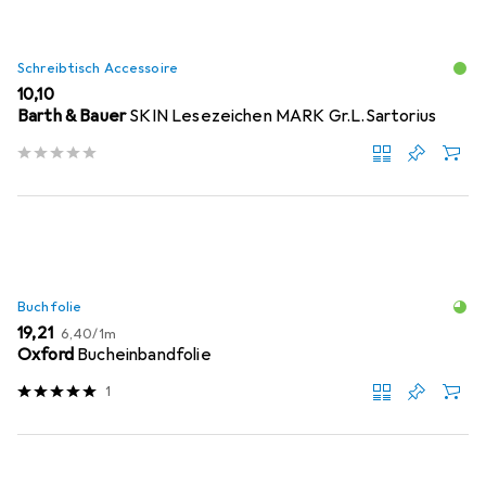
Schreibtisch Accessoire
EUR
10,10
Barth & Bauer
SKIN Lesezeichen MARK Gr.L.Sartorius
Buchfolie
EUR
EUR
19,21
6,40
/
1m
Oxford
Bucheinbandfolie
1