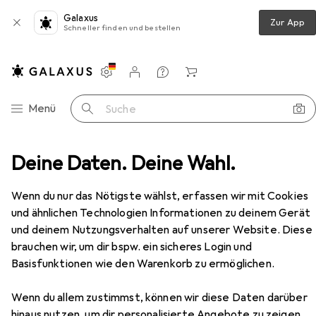
Galaxus
Zur App
Schneller finden und bestellen
Einstellungen
Kundenkonto
Vergleichslisten
Merklisten
Warenkorb
Navigation nach Kategorien
Menü
Suche
Kinderbücher
Deine Daten. Deine Wahl.
Dr Jekyll and Mr Hyde & Other Stories
Zubehör
EUR
8,70
Wenn du nur das Nötigste wählst, erfassen wir mit Cookies
Dr Jekyll and Mr Hyde & Other Stories
und ähnlichen Technologien Informationen zu deinem Gerät
Englisch, Robert Louis Stevenson, 2024
und deinem Nutzungsverhalten auf unserer Website. Diese
brauchen wir, um dir bspw. ein sicheres Login und
Basisfunktionen wie den Warenkorb zu ermöglichen.
Zubehör für Dr Jekyll and Mr
Hyde & Other Stories
Wenn du allem zustimmst, können wir diese Daten darüber
hinaus nutzen, um dir personalisierte Angebote zu zeigen,