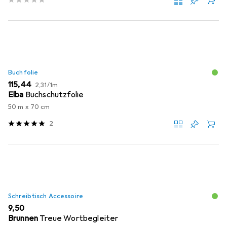
Buchfolie
EUR
EUR
115,44
2,31
/
1m
Elba
Buchschutzfolie
50 m x 70 cm
2
Schreibtisch Accessoire
EUR
9,50
Brunnen
Treue Wortbegleiter