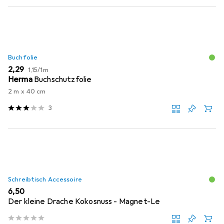
Buchfolie
EUR
EUR
2,29
1,15
/
1m
Herma
Buchschutzfolie
2 m x 40 cm
3
Schreibtisch Accessoire
EUR
6,50
Der kleine Drache Kokosnuss - Magnet-Le