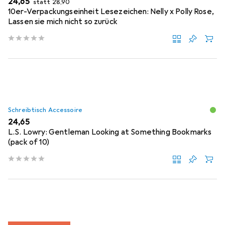
EUR
24,65
statt
28,90
10er-Verpackungseinheit Lesezeichen: Nelly x Polly Rose,
Lassen sie mich nicht so zurück
Schreibtisch Accessoire
EUR
24,65
L.S. Lowry: Gentleman Looking at Something Bookmarks
(pack of 10)