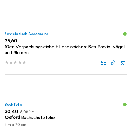
Schreibtisch Accessoire
EUR
25,60
10er-Verpackungseinheit Lesezeichen: Bex Parkin, Vögel
und Blumen
Buchfolie
EUR
EUR
30,40
6,08
/
1m
Oxford
Buchschutzfolie
5 m x 70 cm