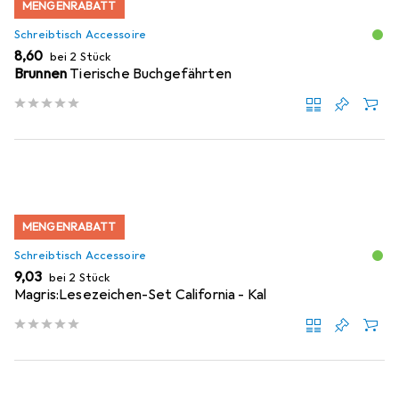
MENGENRABATT
Schreibtisch Accessoire
EUR
8,60
bei 2 Stück
Brunnen
Tierische Buchgefährten
MENGENRABATT
Schreibtisch Accessoire
EUR
9,03
bei 2 Stück
Magris:Lesezeichen-Set California - Kal