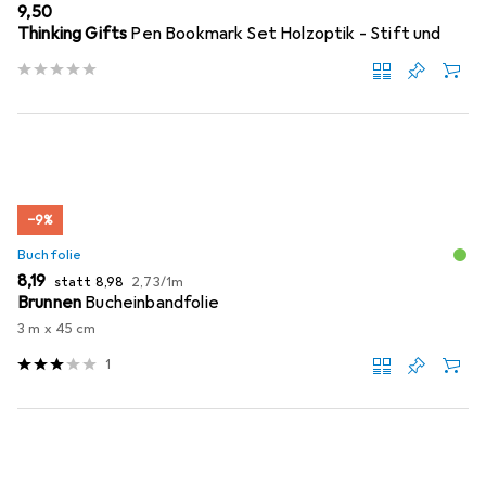
EUR
9,50
Thinking Gifts
Pen Bookmark Set Holzoptik - Stift und
−9%
Buchfolie
EUR
EUR
EUR
8,19
statt
8,98
2,73
/
1m
Brunnen
Bucheinbandfolie
3 m x 45 cm
1