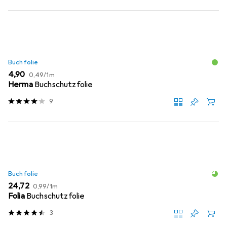
Buchfolie
EUR
EUR
4,90
0,49
/
1m
Herma
Buchschutzfolie
9
Buchfolie
EUR
EUR
24,72
0,99
/
1m
Folia
Buchschutzfolie
3