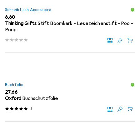
Schreibtisch Accessoire
EUR
6,60
Thinking Gifts
Stift Boomkark - Lesezeichenstift - Poo -
Poop
Buchfolie
EUR
27,66
Oxford
Buchschutzfolie
1