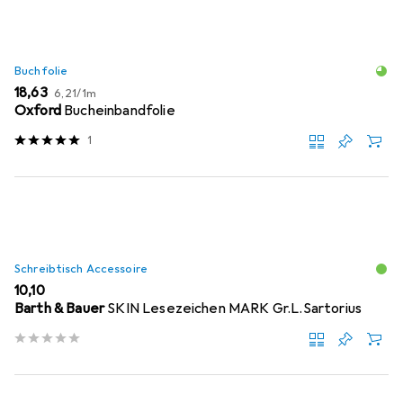
Buchfolie
EUR
EUR
18,63
6,21
/
1m
Oxford
Bucheinbandfolie
1
Schreibtisch Accessoire
EUR
10,10
Barth & Bauer
SKIN Lesezeichen MARK Gr.L.Sartorius