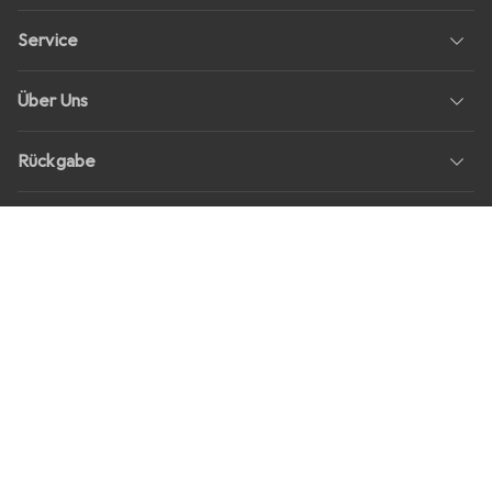
Service
Über Uns
Rückgabe
Soziale Medien
Stellenangebote
Preise
Alle Preise in EUR inkl. MwSt., zzgl.
Versandkosten
bei Bestellungen
unter
30,–
Shop Version
master-20260806-1707-31113322752-1
Unsere Onlineshops
digitec.ch
galaxus.ch
galaxus.at
galaxus.fr
galaxus.it