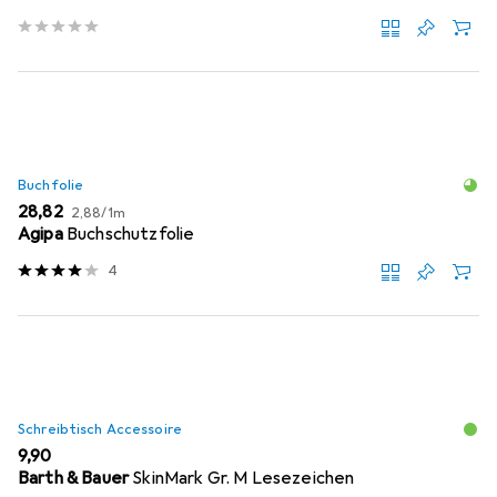
Buchfolie
EUR
EUR
28,82
2,88
/
1m
Agipa
Buchschutzfolie
4
Schreibtisch Accessoire
EUR
9,90
Barth & Bauer
SkinMark Gr. M Lesezeichen