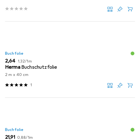
Buchfolie
EUR
EUR
2,64
1,32
/
1m
Herma
Buchschutzfolie
2 m x 40 cm
1
Buchfolie
EUR
EUR
21,91
0,88
/
1m