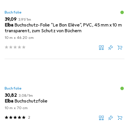
Buchfolie
EUR
EUR
39,09
3,91
/
1m
Elba
Buchschutz-Folie "Le Bon Elève", PVC, 45 mm x 10 m
transparent, zum Schutz von Büchern
10 m x 46.20 cm
Buchfolie
EUR
EUR
30,82
3,08
/
1m
Elba
Buchschutzfolie
10 m x 70 cm
2