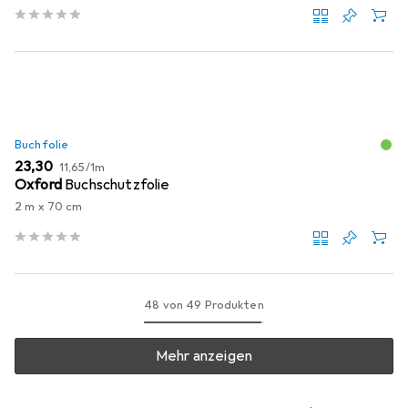
Buchfolie
EUR
EUR
23,30
11,65
/
1m
Oxford
Buchschutzfolie
2 m x 70 cm
48 von 49 Produkten
Mehr anzeigen