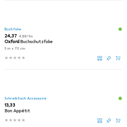
Buchfolie
EUR
EUR
24,37
4,88
/
1m
Oxford
Buchschutzfolie
5 m x 70 cm
Schreibtisch Accessoire
EUR
13,33
Bon Appétit