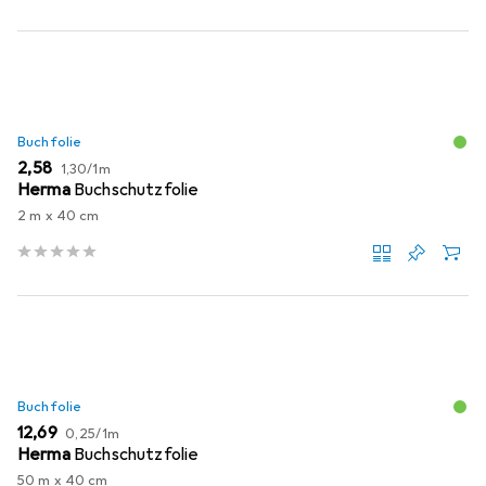
Buchfolie
EUR
EUR
2,58
1,30
/
1m
Herma
Buchschutzfolie
2 m x 40 cm
Buchfolie
EUR
EUR
12,69
0,25
/
1m
Herma
Buchschutzfolie
50 m x 40 cm