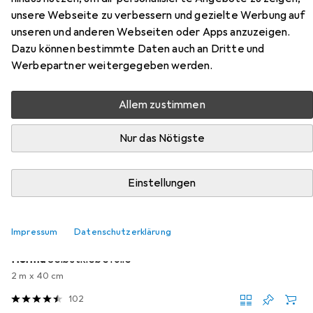
unsere Webseite zu verbessern und gezielte Werbung auf
Hier findest du passendes Zubehör zum Produkt Dr Jekyll
unseren und anderen Webseiten oder Apps anzuzeigen.
and Mr Hyde & Other Stories aus den Kategorien
Dazu können bestimmte Daten auch an Dritte und
Buchfolie und Schreibtisch Accessoire.
Werbepartner weitergegeben werden.
Beliebt
Buchfolie
Schreibtisch Accessoire
Allem zustimmen
Nur das Nötigste
Relevanz
Produktliste
Einstellungen
Buchfolie
Impressum
Datenschutzerklärung
EUR
EUR
4,37
2,19
/
1m
Herma
Selbstklebefolie
2 m x 40 cm
102