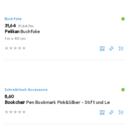
Buchfolie
EUR
EUR
31,64
31,64
/
1m
Pelikan
Buchfolie
1 m x 40 cm
Schreibtisch Accessoire
EUR
8,60
Bookchair
Pen Bookmark Pink&Silber - Stift und Le