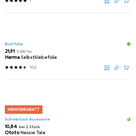
1
Buchfolie
EUR
EUR
21,91
0,88
/
1m
Herma
Selbstklebefolie
102
MENGENRABATT
Schreibtisch Accessoire
EUR
10,84
bei 2 Stück
Ototo
Nessie Tale