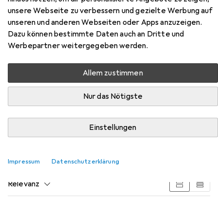
unsere Webseite zu verbessern und gezielte Werbung auf
unseren und anderen Webseiten oder Apps anzuzeigen.
Zubehör für Interpretationen
Dazu können bestimmte Daten auch an Dritte und
Deutsch - Friedrich Dürrenmatt:
Werbepartner weitergegeben werden.
Der Verdacht
Allem zustimmen
Hier findest du passendes Zubehör zum Produkt
Nur das Nötigste
Interpretationen Deutsch - Friedrich Dürrenmatt: Der
Verdacht aus den Kategorien Buchfolie und Schreibtisch
Accessoire.
Einstellungen
Beliebt
Buchfolie
Schreibtisch Accessoire
Impressum
Datenschutzerklärung
Relevanz
Produktliste