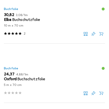
Buchfolie
EUR
EUR
30,82
3,08
/
1m
Elba
Buchschutzfolie
10 m x 70 cm
2
Buchfolie
EUR
EUR
24,37
4,88
/
1m
Oxford
Buchschutzfolie
5 m x 70 cm