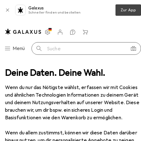
Galaxus
Zur App
Schneller finden und bestellen
Einstellungen
Kundenkonto
Vergleichslisten
Merklisten
Warenkorb
Navigation nach Kategorien
Menü
Suche
etationen Deutsch - Friedrich Dürrenmatt: Der Verdacht
Deine Daten. Deine Wahl.
Zubehör
Wenn du nur das Nötigste wählst, erfassen wir mit Cookies
und ähnlichen Technologien Informationen zu deinem Gerät
EUR
9,95
und deinem Nutzungsverhalten auf unserer Website. Diese
Interpretationen Deutsch - Friedrich
brauchen wir, um dir bspw. ein sicheres Login und
Dürrenmatt: Der Verdacht
Basisfunktionen wie den Warenkorb zu ermöglichen.
Deutsch, Friedhelm Klöhr, 2019
Wenn du allem zustimmst, können wir diese Daten darüber
hinaus nutzen, um dir personalisierte Angebote zu zeigen,