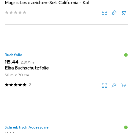
Magris:Lesezeichen-Set California - Kal
Buchfolie
EUR
EUR
115,44
2,31
/
1m
Elba
Buchschutzfolie
50 m x 70 cm
2
Schreibtisch Accessoire