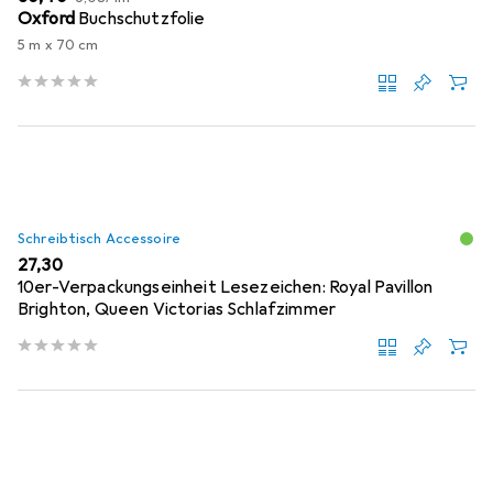
Oxford
Buchschutzfolie
5 m x 70 cm
Schreibtisch Accessoire
EUR
27,30
10er-Verpackungseinheit Lesezeichen: Royal Pavillon
Brighton, Queen Victorias Schlafzimmer