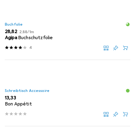
Buchfolie
EUR
EUR
28,82
2,88
/
1m
Agipa
Buchschutzfolie
4
Schreibtisch Accessoire
EUR
13,33
Bon Appétit