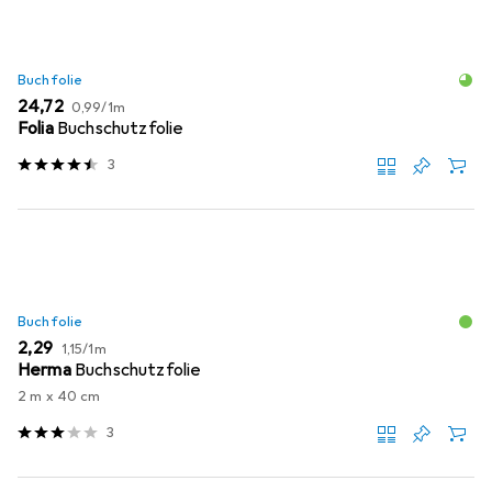
Buchfolie
EUR
EUR
24,72
0,99
/
1m
Folia
Buchschutzfolie
3
Buchfolie
EUR
EUR
2,29
1,15
/
1m
Herma
Buchschutzfolie
2 m x 40 cm
3