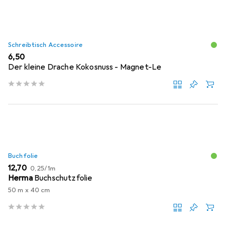
Schreibtisch Accessoire
EUR
6,50
Der kleine Drache Kokosnuss - Magnet-Le
Buchfolie
EUR
EUR
12,70
0,25
/
1m
Herma
Buchschutzfolie
50 m x 40 cm