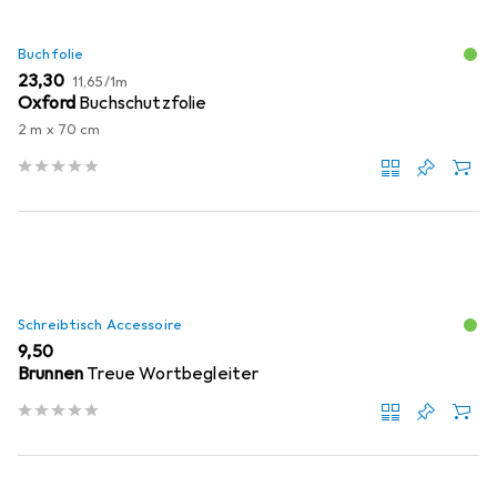
Buchfolie
EUR
EUR
23,30
11,65
/
1m
Oxford
Buchschutzfolie
2 m x 70 cm
Schreibtisch Accessoire
EUR
9,50
Brunnen
Treue Wortbegleiter