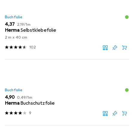
Buchfolie
EUR
EUR
4,37
2,19
/
1m
Herma
Selbstklebefolie
2 m x 40 cm
102
Buchfolie
EUR
EUR
4,90
0,49
/
1m
Herma
Buchschutzfolie
9