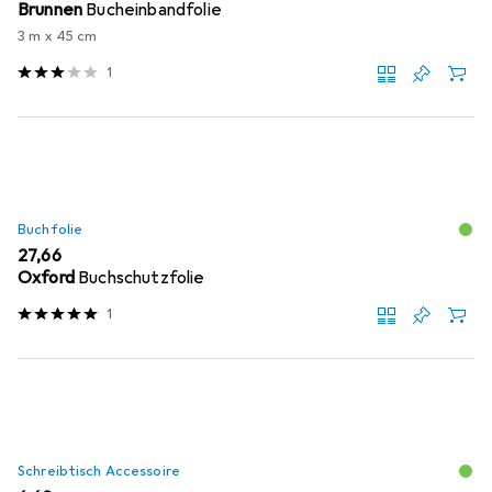
Brunnen
Bucheinbandfolie
3 m x 45 cm
1
Buchfolie
EUR
27,66
Oxford
Buchschutzfolie
1
Schreibtisch Accessoire