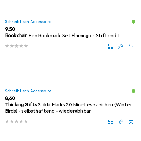
Schreibtisch Accessoire
EUR
9,50
Bookchair
Pen Bookmark Set Flamingo - Stift und L
Schreibtisch Accessoire
EUR
8,60
Thinking Gifts
Stikki Marks 30 Mini-Lesezeichen (Winter
Birds) - selbsthaftend - wiederablsbar