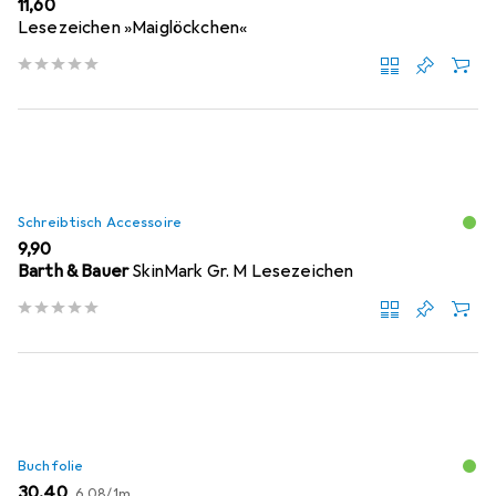
EUR
11,60
Lesezeichen »Maiglöckchen«
Schreibtisch Accessoire
EUR
9,90
Barth & Bauer
SkinMark Gr. M Lesezeichen
Buchfolie
EUR
EUR
30,40
6,08
/
1m