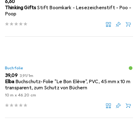
EUR
6,60
Thinking Gifts
Stift Boomkark - Lesezeichenstift - Poo -
Poop
Buchfolie
EUR
EUR
39,09
3,91
/
1m
Elba
Buchschutz-Folie "Le Bon Elève", PVC, 45 mm x 10 m
transparent, zum Schutz von Büchern
10 m x 46.20 cm