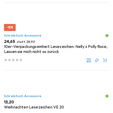
−15%
Schreibtisch Accessoire
EUR
EUR
24,65
statt
28,90
10er-Verpackungseinheit Lesezeichen: Nelly x Polly Rose,
Lassen sie mich nicht so zurück
Schreibtisch Accessoire
EUR
13,20
Weihnachten Lesezeichen VE 20