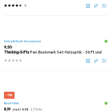
8
Schreibtisch Accessoire
EUR
9,50
Thinking Gifts
Pen Bookmark Set Holzoptik - Stift und
−9%
Buchfolie
EUR
EUR
EUR
8,19
statt
8,98
2,73
/
1m