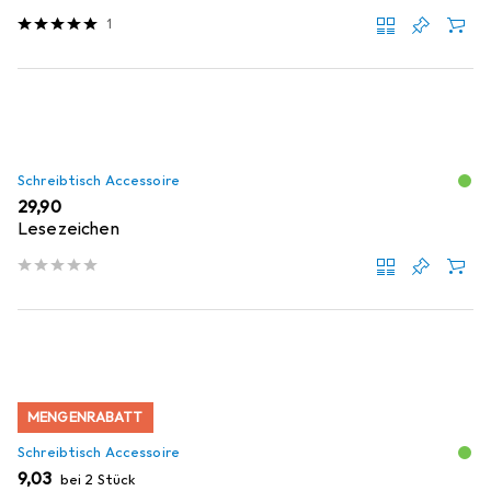
1
Schreibtisch Accessoire
EUR
29,90
Lesezeichen
MENGENRABATT
Schreibtisch Accessoire
EUR
9,03
bei 2 Stück