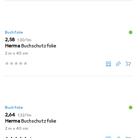
Buchfolie
EUR
EUR
2,58
1,30
/
1m
Herma
Buchschutzfolie
2 m x 40 cm
Buchfolie
EUR
EUR
2,64
1,32
/
1m
Herma
Buchschutzfolie
2 m x 40 cm