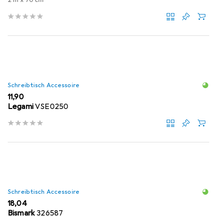
2 m x 70 cm
Schreibtisch Accessoire
EUR
11,90
Legami
VSE0250
Schreibtisch Accessoire
EUR
18,04
Bismark
326587