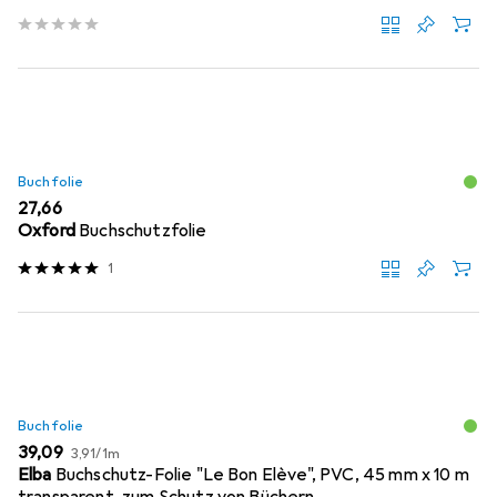
Buchfolie
EUR
27,66
Oxford
Buchschutzfolie
1
Buchfolie
EUR
EUR
39,09
3,91
/
1m
Elba
Buchschutz-Folie "Le Bon Elève", PVC, 45 mm x 10 m