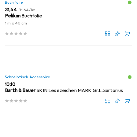
Buchfolie
EUR
EUR
31,64
31,64
/
1m
Pelikan
Buchfolie
1 m x 40 cm
Schreibtisch Accessoire
EUR
10,10
Barth & Bauer
SKIN Lesezeichen MARK Gr.L.Sartorius