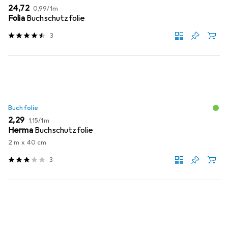
EUR
EUR
24,72
0,99
/
1m
Folia
Buchschutzfolie
3
Buchfolie
EUR
EUR
2,29
1,15
/
1m
Herma
Buchschutzfolie
2 m x 40 cm
3