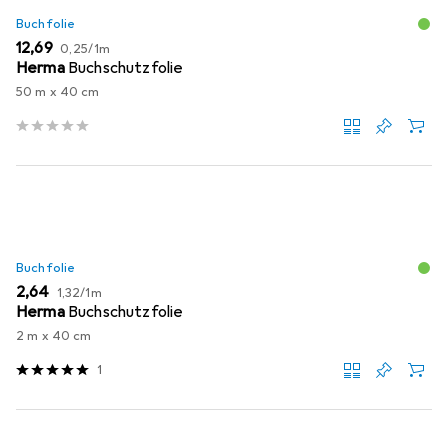
Buchfolie
EUR
EUR
12,69
0,25
/
1m
Herma
Buchschutzfolie
50 m x 40 cm
Buchfolie
EUR
EUR
2,64
1,32
/
1m
Herma
Buchschutzfolie
2 m x 40 cm
1