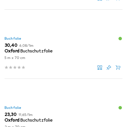
Buchfolie
EUR
EUR
30,40
6,08
/
1m
Oxford
Buchschutzfolie
5 m x 70 cm
Buchfolie
EUR
EUR
23,30
11,65
/
1m
Oxford
Buchschutzfolie