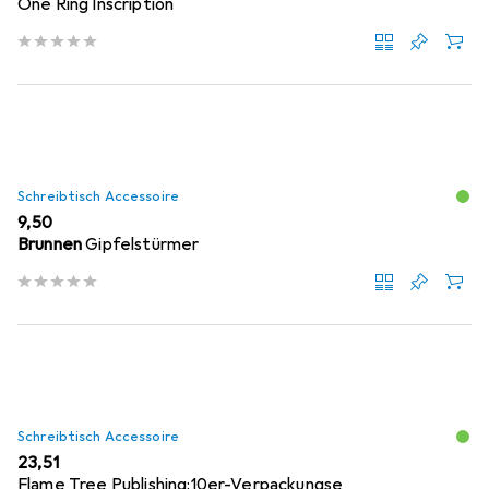
One Ring Inscription
Schreibtisch Accessoire
EUR
9,50
Brunnen
Gipfelstürmer
Schreibtisch Accessoire
EUR
23,51
Flame Tree Publishing:10er-Verpackungse