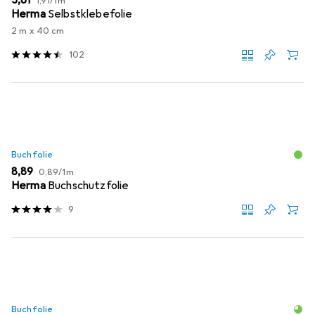
EUR
3,81
1,91
/
1m
Herma
Selbstklebefolie
2 m x 40 cm
102
Buchfolie
EUR
EUR
8,89
0,89
/
1m
Herma
Buchschutzfolie
9
Buchfolie