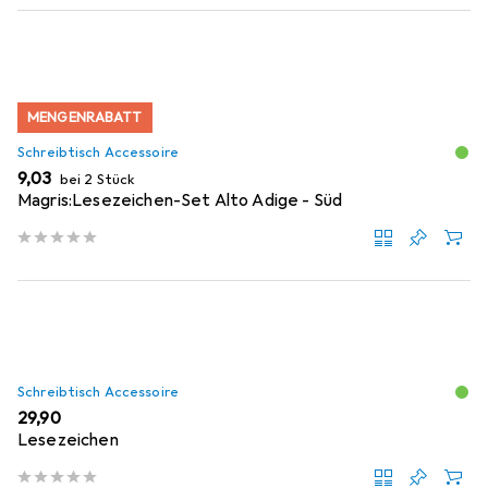
MENGENRABATT
Schreibtisch Accessoire
EUR
9,03
bei 2 Stück
Magris:Lesezeichen-Set Alto Adige - Süd
Schreibtisch Accessoire
EUR
29,90
Lesezeichen