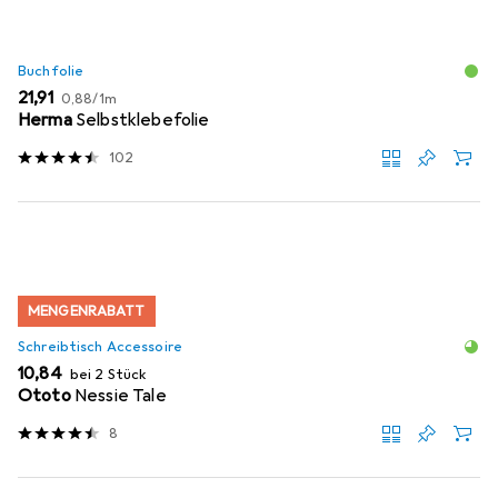
Buchfolie
EUR
EUR
21,91
0,88
/
1m
Herma
Selbstklebefolie
102
MENGENRABATT
Schreibtisch Accessoire
EUR
10,84
bei 2 Stück
Ototo
Nessie Tale
8