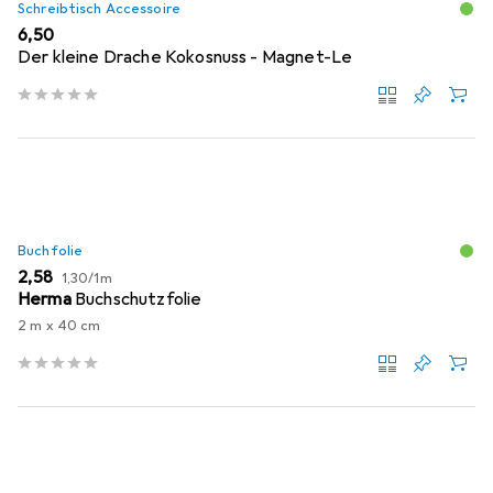
Schreibtisch Accessoire
EUR
6,50
Der kleine Drache Kokosnuss - Magnet-Le
Buchfolie
EUR
EUR
2,58
1,30
/
1m
Herma
Buchschutzfolie
2 m x 40 cm