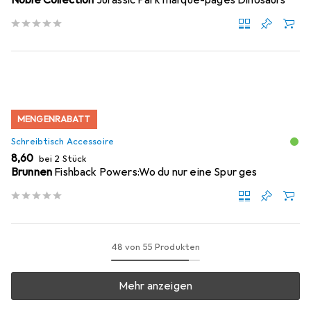
Noble Collection
Jurassic Park marque-pages Dinosaurs
MENGENRABATT
Schreibtisch Accessoire
EUR
8,60
bei 2 Stück
Brunnen
Fishback Powers:Wo du nur eine Spur ges
48 von 55 Produkten
Mehr anzeigen