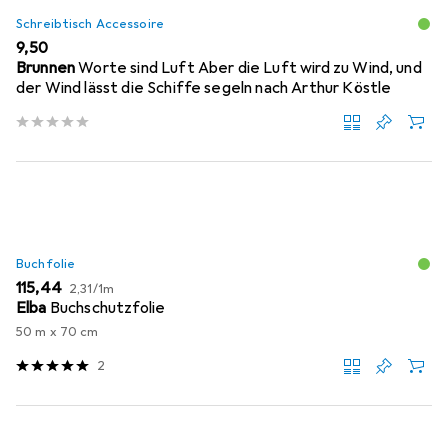
Schreibtisch Accessoire
EUR
9,50
Brunnen
Worte sind Luft Aber die Luft wird zu Wind, und
der Wind lässt die Schiffe segeln nach Arthur Köstle
Buchfolie
EUR
EUR
115,44
2,31
/
1m
Elba
Buchschutzfolie
50 m x 70 cm
2