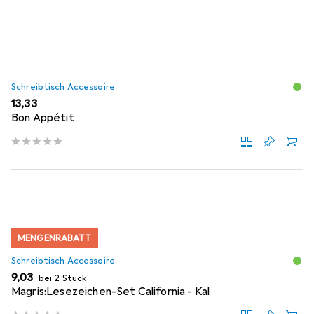
Schreibtisch Accessoire
EUR
13,33
Bon Appétit
MENGENRABATT
Schreibtisch Accessoire
EUR
9,03
bei 2 Stück
Magris:Lesezeichen-Set California - Kal