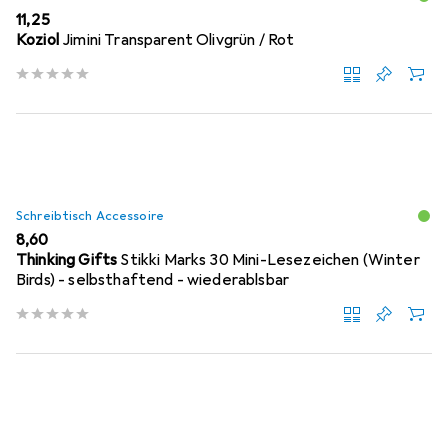
EUR
11,25
Koziol
Jimini Transparent Olivgrün / Rot
Schreibtisch Accessoire
EUR
8,60
Thinking Gifts
Stikki Marks 30 Mini-Lesezeichen (Winter
Birds) - selbsthaftend - wiederablsbar