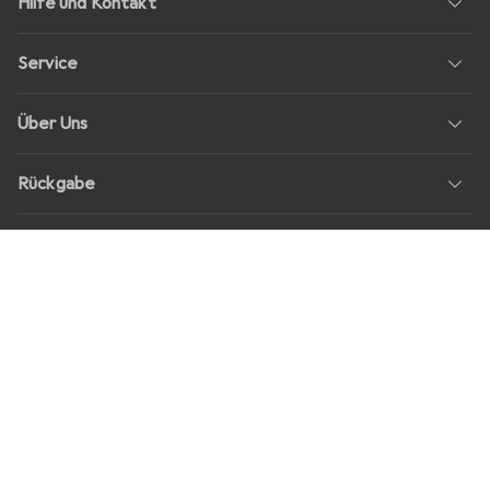
Hilfe und Kontakt
Service
Über Uns
Rückgabe
Soziale Medien
Stellenangebote
Preise
Alle Preise in EUR inkl. MwSt., zzgl.
Versandkosten
bei Bestellungen
unter
30,–
Shop Version
master-20260806-1707-31113322752-1
Unsere Onlineshops