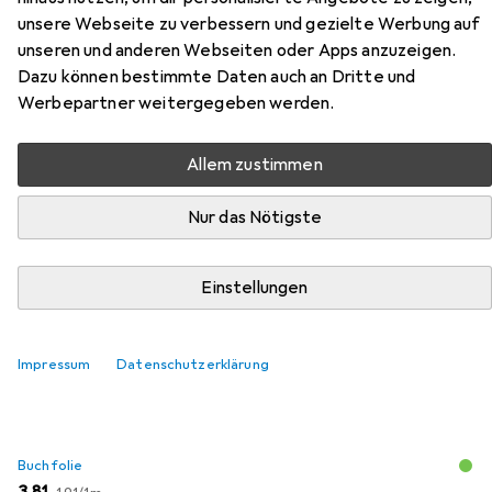
Zubehör für
unsere Webseite zu verbessern und gezielte Werbung auf
Sonnenschein:SPIRIT
unseren und anderen Webseiten oder Apps anzuzeigen.
STATEMENTS: 100 spi
Dazu können bestimmte Daten auch an Dritte und
Werbepartner weitergegeben werden.
Hier findest du passendes Zubehör zum Produkt
Sonnenschein:SPIRIT STATEMENTS: 100 spi aus den
Allem zustimmen
Kategorien Buchfolie und Schreibtisch Accessoire.
Nur das Nötigste
Beliebt
Buchfolie
Schreibtisch Accessoire
Einstellungen
Relevanz
Impressum
Produktliste
Datenschutzerklärung
Buchfolie
EUR