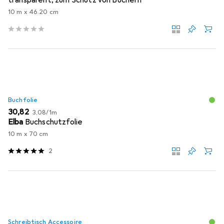
transparent, zum Schutz von Büchern
10 m x 46.20 cm
Buchfolie
EUR
EUR
30,82
3,08
/
1m
Elba
Buchschutzfolie
10 m x 70 cm
2
Schreibtisch Accessoire