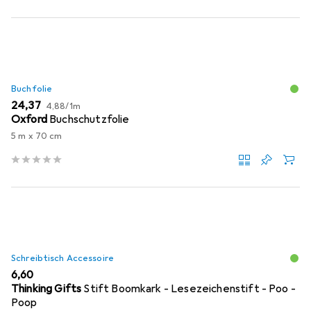
Buchfolie
EUR
EUR
24,37
4,88
/
1m
Oxford
Buchschutzfolie
5 m x 70 cm
Schreibtisch Accessoire
EUR
6,60
Thinking Gifts
Stift Boomkark - Lesezeichenstift - Poo -
Poop