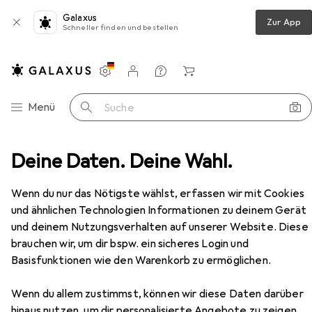
Galaxus
Zur App
Schneller finden und bestellen
Einstellungen
Kundenkonto
Vergleichslisten
Merklisten
Warenkorb
Navigation nach Kategorien
Menü
Suche
Ratgeber
Deine Daten. Deine Wahl.
Sonnenschein:SPIRIT STATEMENTS: 100 spi
Zubehör
Wenn du nur das Nötigste wählst, erfassen wir mit Cookies
EUR
15,–
und ähnlichen Technologien Informationen zu deinem Gerät
Sonnenschein:SPIRIT STATEMENTS:
100 spi
und deinem Nutzungsverhalten auf unserer Website. Diese
Deutsch, Christo Sonnenschein, 2025
brauchen wir, um dir bspw. ein sicheres Login und
Basisfunktionen wie den Warenkorb zu ermöglichen.
Wenn du allem zustimmst, können wir diese Daten darüber
hinaus nutzen, um dir personalisierte Angebote zu zeigen,