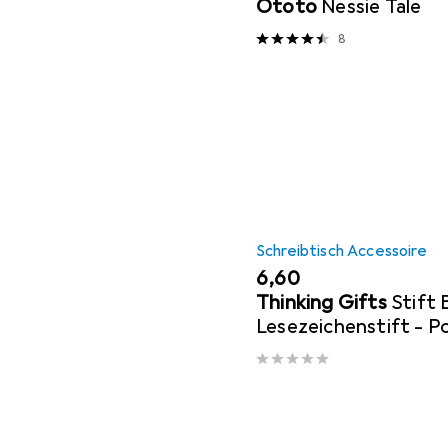
Ototo
Nessie Tale
8
Schreibtisch Accessoire
EUR
6,60
Thinking Gifts
Stift
Lesezeichenstift - P