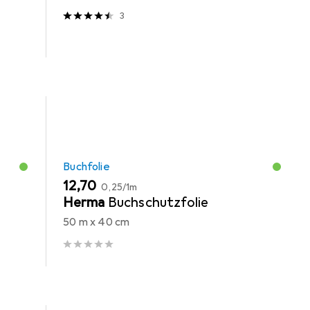
3
Buchfolie
EUR
EUR
12,70
0,25
/
1m
-
Herma
Buchschutzfolie
50 m x 40 cm