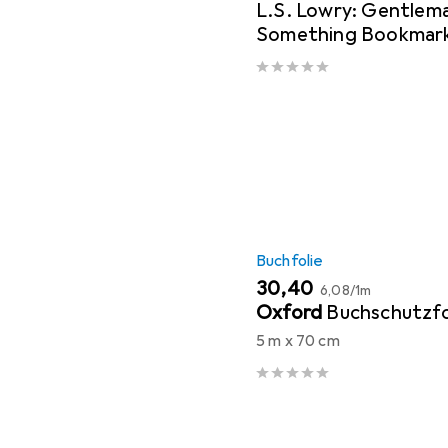
L.S. Lowry: Gentlem
Something Bookmarks
Buchfolie
EUR
EUR
30,40
6,08
/
1m
Oxford
Buchschutzfo
5 m x 70 cm