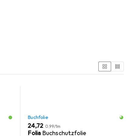
atur- und ingenieurwissenschaftliche Studiengän aus den
Buchfolie
EUR
EUR
24,72
0,99
/
1m
Folia
Buchschutzfolie