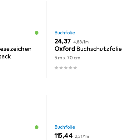
Buchfolie
EUR
EUR
24,37
4,88
/
1m
Lesezeichen
Oxford
Buchschutzfolie
sack
5 m x 70 cm
Buchfolie
EUR
EUR
115,44
2,31
/
1m