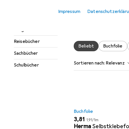
ingenieurwi
Jugendbücher
Impressum
Datenschutzerklär
Kinderbücher
Hier findest du passendes
Kategorien Buchfolie und S
Ratgeber
Reisebücher
Beliebt
Buchfolie
Sachbücher
Sortieren nach
:
Relevanz
Schulbücher
Produktliste
Buchfolie
EUR
EUR
3,81
1,91
/
1m
Herma
Selbstklebefo