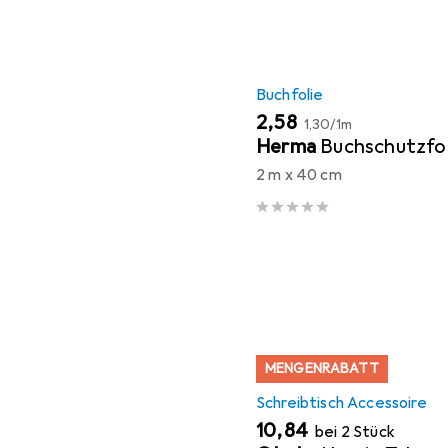
Buchfolie
EUR
EUR
2,58
1,30
/
1m
Herma
Buchschutzfol
2 m x 40 cm
MENGENRABATT
Schreibtisch Accessoire
EUR
10,84
bei 2 Stück