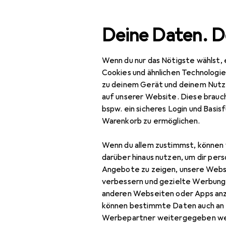
Suche
Deine Daten. D
Wenn du nur das Nötigste wählst, 
Navigation nach Kategorien
amtsortiment
Büro + Schreibwaren
Medien
Bücher
Gesamtsortiment
Cookies und ähnlichen Technologi
zu deinem Gerät und deinem Nutz
Büro + Schreibwaren
auf unserer Website. Diese brauch
bspw. ein sicheres Login und Basis
Medien
EU
69
Warenkorb zu ermöglichen.
Kur
Bücher
Deu
Wenn du allem zustimmst, können 
Belletristik
darüber hinaus nutzen, um dir pers
Angebote zu zeigen, unsere Webs
Biografien
verbessern und gezielte Werbung
anderen Webseiten oder Apps an
Comics + Manga
Zubehör für
können bestimmte Daten auch an 
Fachbücher
Werbepartner weitergegeben we