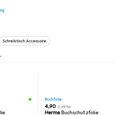
ssenschaftliche Studiengän
ung
 Zubehör zum Produkt Kurzlehrbuch Physikalische Chemie: für n
chreibtisch Accessoire.
Schreibtisch Accessoire
Buchfolie
EUR
EUR
4,90
0,49
/
1m
lie
Herma
Buchschutzfolie