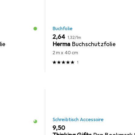
Buchfolie
EUR
EUR
2,64
1,32
/
1m
ie
Herma
Buchschutzfolie
2 m x 40 cm
1
Schreibtisch Accessoire
EUR
9,50