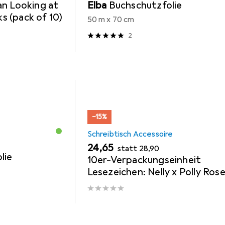
an Looking at
Elba
Buchschutzfolie
 (pack of 10)
50 m x 70 cm
2
−15%
Schreibtisch Accessoire
EUR
EUR
24,65
statt
28,90
lie
10er-Verpackungseinheit
Lesezeichen: Nelly x Polly Rose
Lassen sie mich nicht so zurüc