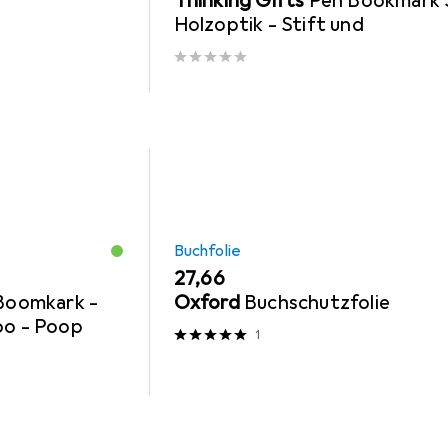
Thinking Gifts
Pen Bookmark 
Holzoptik - Stift und
Buchfolie
EUR
27,66
 Boomkark -
Oxford
Buchschutzfolie
oo - Poop
1