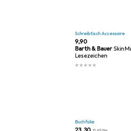
Schreibtisch Accessoire
EUR
9,90
Barth & Bauer
SkinMa
Lesezeichen
Buchfolie
EUR
EUR
23,30
11,65
/
1m