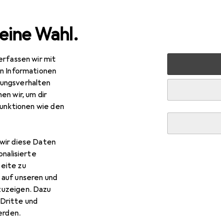
eine Wahl.
erfassen wir mit
Fachbücher
Kurzlehrbuch Physikalische Chemie: für natu
en Informationen
ungsverhalten
en wir, um dir
funktionen wie den
R
,90
zlehrbuch Physikalische Chemie: für natur- und i
tsch, Cord Hartmann, Julio de Paula, Peter Atkins, 2019
wir diese Daten
onalisierte
eite zu
 auf unseren und
zuzeigen. Dazu
 Kurzlehrbuch Physikalische 
Dritte und
rden.