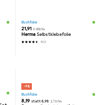
Buchfolie
EUR
EUR
21,91
0,88
/
1m
Herma
Selbstklebefolie
102
−9%
Buchfolie
EUR
EUR
EUR
8,19
statt
8,98
2,73
/
1m