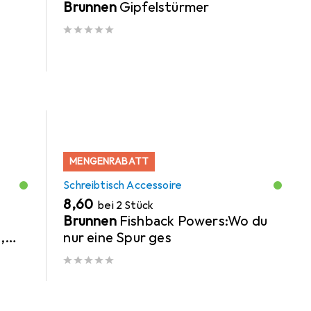
Brunnen
Gipfelstürmer
MENGENRABATT
Schreibtisch Accessoire
EUR
8,60
bei 2 Stück
Brunnen
Fishback Powers:Wo du
,
nur eine Spur ges
k