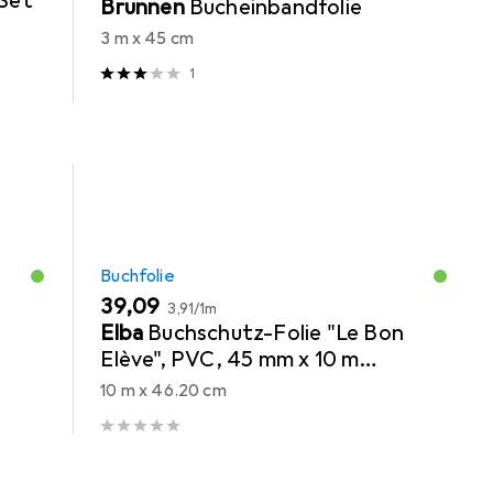
Set
Brunnen
Bucheinbandfolie
3 m x 45 cm
1
Buchfolie
EUR
EUR
39,09
3,91
/
1m
Elba
Buchschutz-Folie "Le Bon
Elève", PVC, 45 mm x 10 m
transparent, zum Schutz von
10 m x 46.20 cm
Büchern