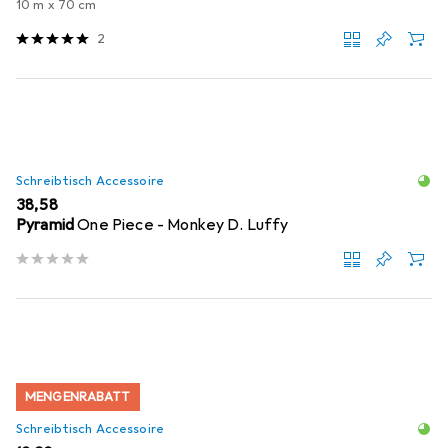
10 m x 70 cm
2
Schreibtisch Accessoire
EUR
38,58
Pyramid
One Piece - Monkey D. Luffy
MENGENRABATT
Schreibtisch Accessoire