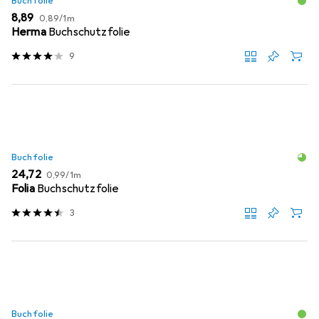
Buchfolie
EUR
EUR
8,89
0,89
/
1m
Herma
Buchschutzfolie
9
Buchfolie
EUR
EUR
24,72
0,99
/
1m
Folia
Buchschutzfolie
3
Buchfolie