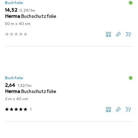
Buchfolie
EUR
EUR
14,52
0,29
/
1m
Herma
Buchschutzfolie
50 m x 40 cm
Buchfolie
EUR
EUR
2,64
1,32
/
1m
Herma
Buchschutzfolie
2 m x 40 cm
1