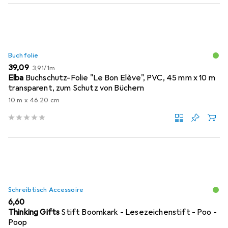
Buchfolie
EUR
EUR
39,09
3,91
/
1m
Elba
Buchschutz-Folie "Le Bon Elève", PVC, 45 mm x 10 m
transparent, zum Schutz von Büchern
10 m x 46.20 cm
Schreibtisch Accessoire
EUR
6,60
Thinking Gifts
Stift Boomkark - Lesezeichenstift - Poo -
Poop