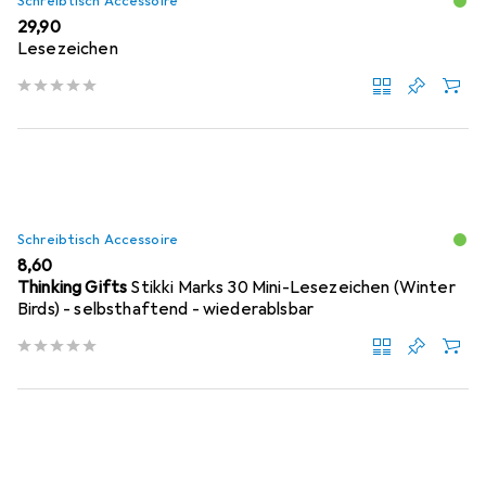
Schreibtisch Accessoire
EUR
29,90
Lesezeichen
Schreibtisch Accessoire
EUR
8,60
Thinking Gifts
Stikki Marks 30 Mini-Lesezeichen (Winter
Birds) - selbsthaftend - wiederablsbar