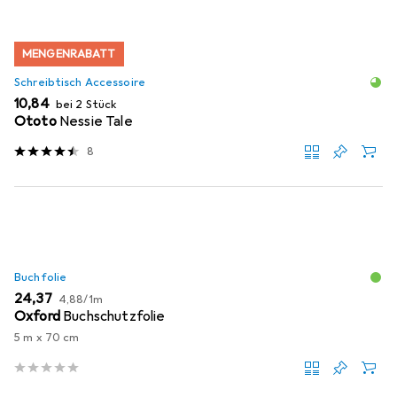
MENGENRABATT
Schreibtisch Accessoire
EUR
10,84
bei 2 Stück
Ototo
Nessie Tale
8
Buchfolie
EUR
EUR
24,37
4,88
/
1m
Oxford
Buchschutzfolie
5 m x 70 cm