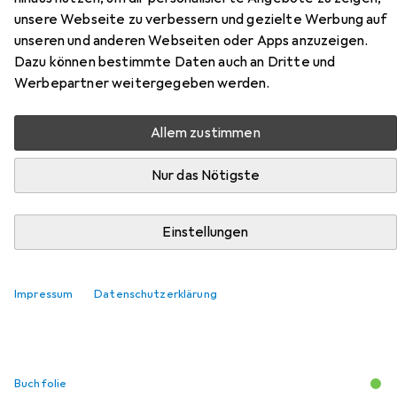
unsere Webseite zu verbessern und gezielte Werbung auf
Zubehör für Wie die Natur uns
unseren und anderen Webseiten oder Apps anzuzeigen.
Dazu können bestimmte Daten auch an Dritte und
Kraft gibt
Werbepartner weitergegeben werden.
Hier findest du passendes Zubehör zum Produkt Wie die
Allem zustimmen
Natur uns Kraft gibt aus den Kategorien Buchfolie und
Schreibtisch Accessoire.
Nur das Nötigste
Beliebt
Buchfolie
Schreibtisch Accessoire
Einstellungen
Relevanz
Impressum
Datenschutzerklärung
Produktliste
Buchfolie