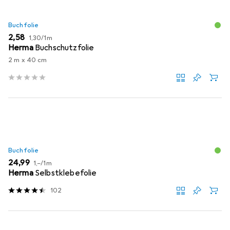
Buchfolie
EUR
EUR
2,58
1,30
/
1m
Herma
Buchschutzfolie
2 m x 40 cm
Buchfolie
EUR
EUR
24,99
1,–
/
1m
Herma
Selbstklebefolie
102