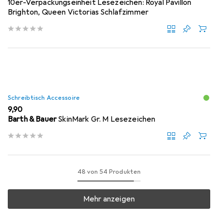
10er-Verpackungseinheit Lesezeichen: Royal Pavillon
Brighton, Queen Victorias Schlafzimmer
Schreibtisch Accessoire
EUR
9,90
Barth & Bauer
SkinMark Gr. M Lesezeichen
48 von 54 Produkten
Mehr anzeigen