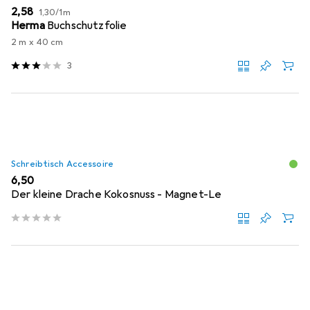
EUR
EUR
2,58
1,30
/
1m
Herma
Buchschutzfolie
2 m x 40 cm
3
Schreibtisch Accessoire
EUR
6,50
Der kleine Drache Kokosnuss - Magnet-Le