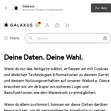
Galaxus
Zur App
Schneller finden und bestellen
Einstellungen
Kundenkonto
Vergleichslisten
Merklisten
Warenkorb
Navigation nach Kategorien
Menü
Suche
Deine Daten. Deine Wahl.
Bücher
Ratgeber
Wie die Natur uns Kraft gibt
Zubehör
Wenn du nur das Nötigste wählst, erfassen wir mit Cookies
und ähnlichen Technologien Informationen zu deinem Gerät
EUR
18,–
und deinem Nutzungsverhalten auf unserer Website. Diese
Wie die Natur uns Kraft gibt
brauchen wir, um dir bspw. ein sicheres Login und
Deutsch, Erika König, 2024
Basisfunktionen wie den Warenkorb zu ermöglichen.
Wenn du allem zustimmst, können wir diese Daten darüber
hinaus nutzen, um dir personalisierte Angebote zu zeigen,