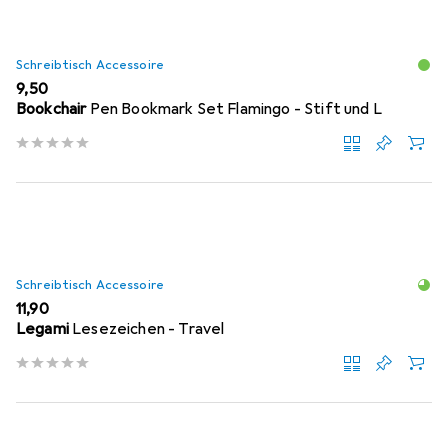
Schreibtisch Accessoire
EUR
9,50
Bookchair
Pen Bookmark Set Flamingo - Stift und L
Schreibtisch Accessoire
EUR
11,90
Legami
Lesezeichen - Travel