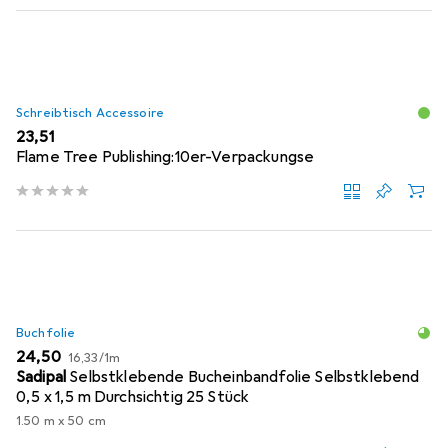
Schreibtisch Accessoire
EUR
23,51
Flame Tree Publishing:10er-Verpackungse
Buchfolie
EUR
EUR
24,50
16,33
/
1m
Sadipal
Selbstklebende Bucheinbandfolie Selbstklebend
0,5 x 1,5 m Durchsichtig 25 Stück
1.50 m x 50 cm