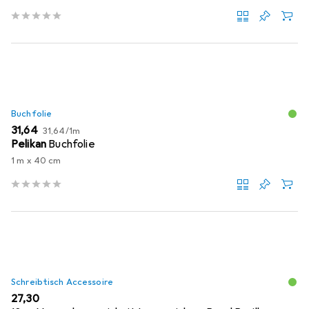
Buchfolie
EUR
EUR
31,64
31,64
/
1m
Pelikan
Buchfolie
1 m x 40 cm
Schreibtisch Accessoire
EUR
27,30