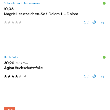
Schreibtisch Accessoire
EUR
10,06
Magris:Lesezeichen-Set Dolomiti - Dolom
Buchfolie
EUR
EUR
30,90
3,09
/
1m
Agipa
Buchschutzfolie
4