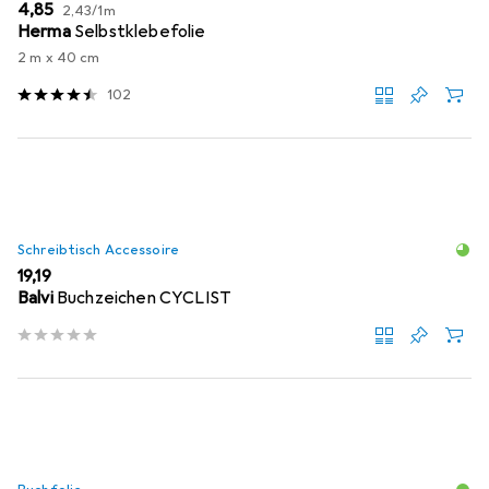
EUR
EUR
4,85
2,43
/
1m
Herma
Selbstklebefolie
2 m x 40 cm
102
Schreibtisch Accessoire
EUR
19,19
Balvi
Buchzeichen CYCLIST