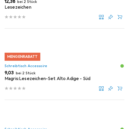
EUR
12,38
bei 2 Stück
Lesezeichen
MENGENRABATT
Schreibtisch Accessoire
EUR
9,03
bei 2 Stück
Magris:Lesezeichen-Set Alto Adige - Süd