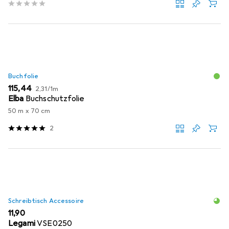
Buchfolie
EUR
EUR
115,44
2,31
/
1m
Elba
Buchschutzfolie
50 m x 70 cm
2
Schreibtisch Accessoire
EUR
11,90
Legami
VSE0250