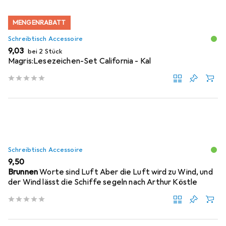
MENGENRABATT
Schreibtisch Accessoire
EUR
9,03
bei 2 Stück
Magris:Lesezeichen-Set California - Kal
Schreibtisch Accessoire
EUR
9,50
Brunnen
Worte sind Luft Aber die Luft wird zu Wind, und
der Wind lässt die Schiffe segeln nach Arthur Köstle