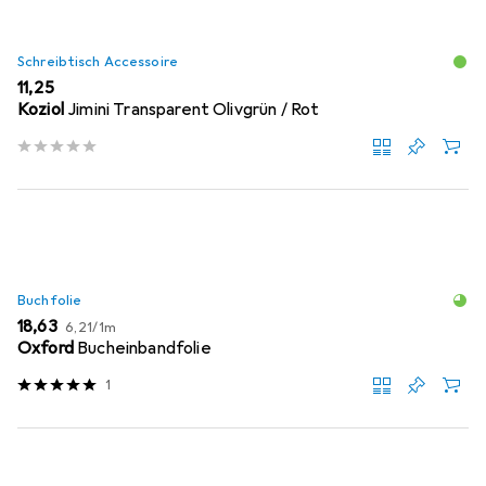
Schreibtisch Accessoire
EUR
11,25
Koziol
Jimini Transparent Olivgrün / Rot
Buchfolie
EUR
EUR
18,63
6,21
/
1m
Oxford
Bucheinbandfolie
1