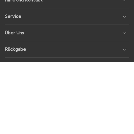
Hilfe und Kontakt
Service
Über Uns
Rückgabe
Soziale Medien
Stellenangebote
Preise
Alle Preise in EUR inkl. MwSt., zzgl.
Versandkosten
bei Bestellungen
unter
30,–
Shop Version
master-20260807-2039-31207921115-1
Unsere Onlineshops