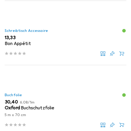
Schreibtisch Accessoire
EUR
13,33
Bon Appétit
Buchfolie
EUR
EUR
30,40
6,08
/
1m
Oxford
Buchschutzfolie
5 m x 70 cm